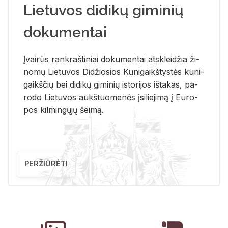
Lietuvos didikų giminių
dokumentai
Įvai­rūs rank­raš­ti­niai do­ku­men­tai at­sklei­džia ži­
no­mų Lie­tu­vos Di­džio­sios Ku­ni­gaikš­tys­tės ku­ni­
gaikš­čių bei di­di­kų gi­mi­nių is­to­ri­jos iš­ta­kas, pa­
ro­do Lie­tu­vos aukš­tuo­me­nės įsi­lie­ji­mą į Eu­ro­
pos kil­min­gų­jų šei­mą.
PERŽIŪRĖTI