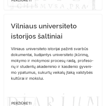
PERŽIŪRĖTI
Vilniaus universiteto
istorijos šaltiniai
Vil­niaus uni­ver­si­te­to is­to­ri­jai pa­žin­ti svar­būs
do­ku­men­tai, liu­di­jan­tys uni­ver­si­te­to įkū­ri­mą,
mo­ky­mo ir mo­ky­mo­si pro­ce­sų rai­dą, pro­fe­so­
rių ir stu­den­tų aka­de­mi­nio ir kas­die­nio gy­ve­ni­
mo ypa­tu­mus, su­kur­tų vei­ka­lų įta­ką vals­ty­bės
kul­tū­rai ir moks­lui.
PERŽIŪRĖTI