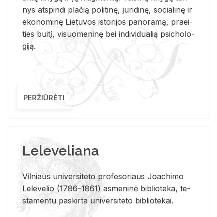
nys at­spin­di pla­čią po­li­ti­nę, ju­ri­di­nę, so­cia­li­nę ir
eko­no­mi­nę Lie­tu­vos is­to­ri­jos pa­no­ra­mą, pra­ei­
ties bui­tį, vi­suo­me­ni­nę bei in­di­vi­dua­lią psi­cho­lo­
gi­ją.
PERŽIŪRĖTI
Leleveliana
Vil­niaus uni­ver­si­te­to pro­fe­so­riaus Jo­a­chi­mo
Le­le­ve­lio (1786–1861) as­me­ni­nė bi­b­lio­te­ka, te­
sta­men­tu pa­skir­ta uni­ver­si­te­to bi­b­lio­te­kai.