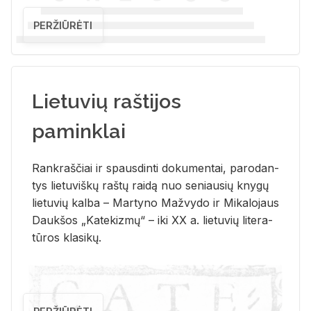
PERŽIŪRĖTI
Lietuvių raštijos
paminklai
Rank­raš­čiai ir spaus­din­ti do­ku­men­tai, pa­ro­dan­
tys lie­tu­viš­kų raš­tų rai­dą nuo se­niau­sių kny­gų
lie­tu­vių kal­ba – Mar­ty­no Ma­žvy­do ir Mi­ka­lo­jaus
Dauk­šos „Ka­te­kiz­mų“ – iki XX a. lie­tu­vių li­te­ra­
tū­ros kla­si­kų.