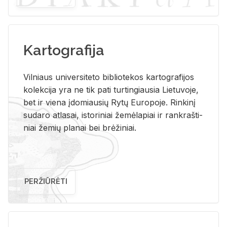
Kartografija
Vil­niaus uni­ver­si­te­to bi­b­lio­te­kos kar­to­gra­fi­jos
ko­lek­ci­ja yra ne tik pati tur­tin­giau­sia Lie­tu­vo­je,
bet ir vie­na įdo­miau­sių Rytų Eu­ro­po­je. Rin­ki­nį
su­da­ro at­la­sai, is­to­ri­niai že­mė­la­piai ir rank­raš­ti­
niai že­mių pla­nai bei brė­ži­niai.
PERŽIŪRĖTI