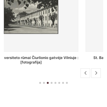
St. Batoro universiteto J. Pilsudskio kolegija :
[fotografija]