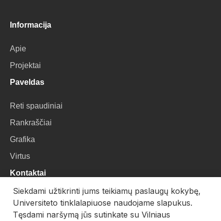
Informacija
Apie
Projektai
Paveldas
Reti spaudiniai
Rankraščiai
Grafika
Virtus
Kontaktai
Siekdami užtikrinti jums teikiamų paslaugų kokybę,
VU Biblioteka
Universiteto tinklalapiuose naudojame slapukus.
Universiteto g. 3, LT-01122, Vilnius
Tęsdami naršymą jūs sutinkate su Vilniaus