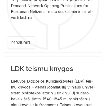
De­mand-Ne­twork Ope­ning Pub­li­ca­tions for
Eu­ro­pe­an Ne­ti­zens) metu su­skait­me­nin­ti ir at­
ver­ti lei­di­niai.
PERŽIŪRĖTI
LDK teismų knygos
Lie­tu­vos Di­džio­sios Ku­ni­gaikš­tys­tės (LDK) teis­
mų kny­gos – vie­nas įdo­miau­sių Vil­niaus uni­ver­
si­te­to bi­b­lio­te­kos is­to­ri­nių rin­ki­nių. Jį su­da­ro
be­veik šeši šim­tai 1540–1845 m. rank­raš­ti­nių
aktų kny­gų ir jų frag­men­tų. Teis­mų kny­gų tu­ri­