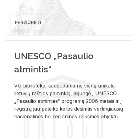
PERŽIŪRĖTI
UNESCO „Pasaulio
atmintis“
VU biblioteka, saugodama ne vieną unikalų
lietuvių raštijos paminklą, įsijungė į UNESCO
„Pasaulio atminties“ programą 2006 metais ir į
registrą jau pateikė kelias dešimtis vertingiausių
nacionalinės bei regioninės reikšmės objektų.