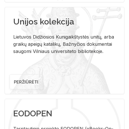
Unijos kolekcija
Lietuvos Didžiosios Kunigaikštystės unitų, arba
graikų apeigų katalikų, Bažnyčios dokumentai
saugomi Vilniaus universiteto bibliotekoje.
PERŽIŪRĖTI
EODOPEN
Tarp­tau­ti­nio pro­jek­to EO­DO­PEN (eBo­oks-On-