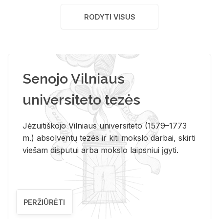
RODYTI VISUS
Senojo Vilniaus
universiteto tezės
Jėzuitiškojo Vilniaus universiteto (1579–1773
m.) absolventų tezės ir kiti mokslo darbai, skirti
viešam disputui arba mokslo laipsniui įgyti.
PERŽIŪRĖTI