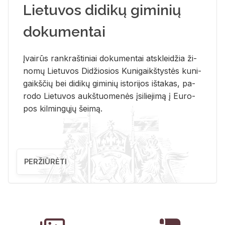
Lietuvos didikų giminių
dokumentai
Įvai­rūs rank­raš­ti­niai do­ku­men­tai at­sklei­džia ži­
no­mų Lie­tu­vos Di­džio­sios Ku­ni­gaikš­tys­tės ku­ni­
gaikš­čių bei di­di­kų gi­mi­nių is­to­ri­jos iš­ta­kas, pa­
ro­do Lie­tu­vos aukš­tuo­me­nės įsi­lie­ji­mą į Eu­ro­
pos kil­min­gų­jų šei­mą.
PERŽIŪRĖTI