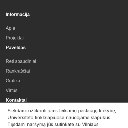
Informacija
Apie
Projektai
Paveldas
Reti spaudiniai
Rankraščiai
Grafika
Virtus
Kontaktai
Siekdami užtikrinti jums teikiamų paslaugų kokybę,
VU Biblioteka
Universiteto tinklalapiuose naudojame slapukus.
Universiteto g. 3, LT-01122, Vilnius
Tęsdami naršymą jūs sutinkate su Vilniaus