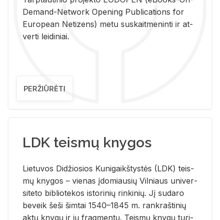
De­mand-Ne­twork Ope­ning Pub­li­ca­tions for
Eu­ro­pe­an Ne­ti­zens) metu su­skait­me­nin­ti ir at­
ver­ti lei­di­niai.
PERŽIŪRĖTI
LDK teismų knygos
Lie­tu­vos Di­džio­sios Ku­ni­gaikš­tys­tės (LDK) teis­
mų kny­gos – vie­nas įdo­miau­sių Vil­niaus uni­ver­
si­te­to bi­b­lio­te­kos is­to­ri­nių rin­ki­nių. Jį su­da­ro
be­veik šeši šim­tai 1540–1845 m. rank­raš­ti­nių
aktų kny­gų ir jų frag­men­tų. Teis­mų kny­gų tu­ri­