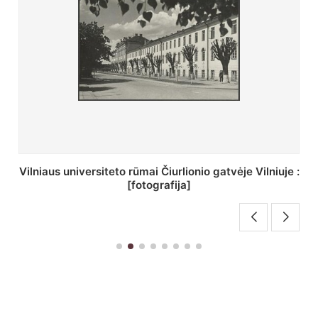
St. Batoro universiteto J. Pilsudskio kolegija :
[fotografija]