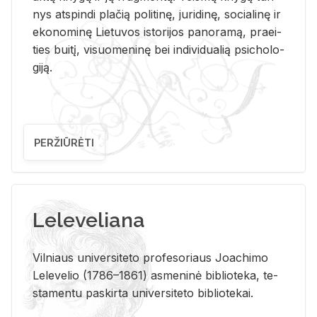
nys at­spin­di pla­čią po­li­ti­nę, ju­ri­di­nę, so­cia­li­nę ir
eko­no­mi­nę Lie­tu­vos is­to­ri­jos pa­no­ra­mą, pra­ei­
ties bui­tį, vi­suo­me­ni­nę bei in­di­vi­dua­lią psi­cho­lo­
gi­ją.
PERŽIŪRĖTI
Leleveliana
Vil­niaus uni­ver­si­te­to pro­fe­so­riaus Jo­a­chi­mo
Le­le­ve­lio (1786–1861) as­me­ni­nė bi­b­lio­te­ka, te­
sta­men­tu pa­skir­ta uni­ver­si­te­to bi­b­lio­te­kai.