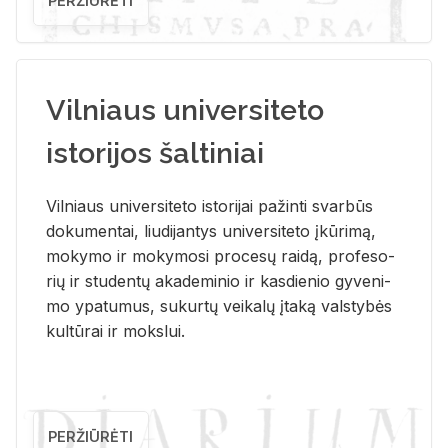
PERŽIŪRĖTI
Vilniaus universiteto
istorijos šaltiniai
Vil­niaus uni­ver­si­te­to is­to­ri­jai pa­žin­ti svar­būs
do­ku­men­tai, liu­di­jan­tys uni­ver­si­te­to įkū­ri­mą,
mo­ky­mo ir mo­ky­mo­si pro­ce­sų rai­dą, pro­fe­so­
rių ir stu­den­tų aka­de­mi­nio ir kas­die­nio gy­ve­ni­
mo ypa­tu­mus, su­kur­tų vei­ka­lų įta­ką vals­ty­bės
kul­tū­rai ir moks­lui.
PERŽIŪRĖTI