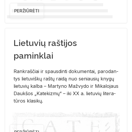
PERŽIŪRĖTI
Lietuvių raštijos
paminklai
Rank­raš­čiai ir spaus­din­ti do­ku­men­tai, pa­ro­dan­
tys lie­tu­viš­kų raš­tų rai­dą nuo se­niau­sių kny­gų
lie­tu­vių kal­ba – Mar­ty­no Ma­žvy­do ir Mi­ka­lo­jaus
Dauk­šos „Ka­te­kiz­mų“ – iki XX a. lie­tu­vių li­te­ra­
tū­ros kla­si­kų.