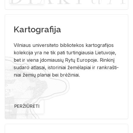
Kartografija
Vil­niaus uni­ver­si­te­to bi­b­lio­te­kos kar­to­gra­fi­jos
ko­lek­ci­ja yra ne tik pati tur­tin­giau­sia Lie­tu­vo­je,
bet ir vie­na įdo­miau­sių Rytų Eu­ro­po­je. Rin­ki­nį
su­da­ro at­la­sai, is­to­ri­niai že­mė­la­piai ir rank­raš­ti­
niai že­mių pla­nai bei brė­ži­niai.
PERŽIŪRĖTI