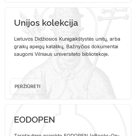
Unijos kolekcija
Lietuvos Didžiosios Kunigaikštystės unitų, arba
graikų apeigų katalikų, Bažnyčios dokumentai
saugomi Vilniaus universiteto bibliotekoje.
PERŽIŪRĖTI
EODOPEN
Tarp­tau­ti­nio pro­jek­to EO­DO­PEN (eBo­oks-On-