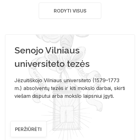
RODYTI VISUS
Senojo Vilniaus
universiteto tezės
Jėzuitiškojo Vilniaus universiteto (1579–1773
m.) absolventų tezės ir kiti mokslo darbai, skirti
viešam disputui arba mokslo laipsniui įgyti.
PERŽIŪRĖTI