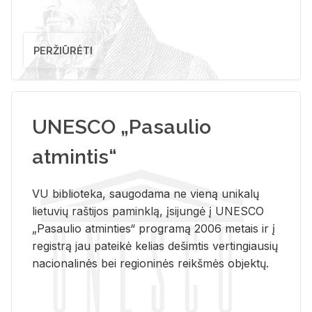
PERŽIŪRĖTI
UNESCO „Pasaulio
atmintis“
VU biblioteka, saugodama ne vieną unikalų
lietuvių raštijos paminklą, įsijungė į UNESCO
„Pasaulio atminties“ programą 2006 metais ir į
registrą jau pateikė kelias dešimtis vertingiausių
nacionalinės bei regioninės reikšmės objektų.