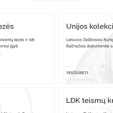
tezės
Unijos kolekci
ventų tezės ir kiti
Lietuvos Didžiosios Kunig
niui įgyti.
Bažnyčios dokumentai sau
PERŽIŪRĖTI
LDK teismų k