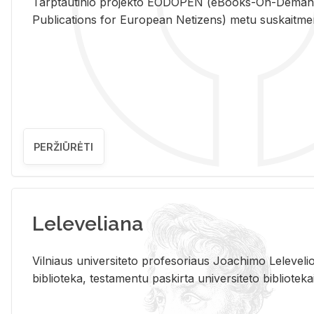
Tarp­tau­ti­nio pro­jek­to EO­DO­PEN (eBo­oks-On-De­m
Pub­li­ca­tions for Eu­ro­pe­an Ne­ti­zens) metu su­skait­me­nin­t
PERŽIŪRĖTI
Leleveliana
Vil­niaus uni­ver­si­te­to pro­fe­so­riaus Jo­a­chi­mo Le­le­ve
bi­b­lio­te­ka, te­sta­men­tu pa­skir­ta uni­ver­si­te­to bi­b­lio­te­ka