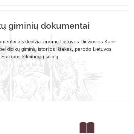
kų giminių dokumentai
u­men­tai at­sklei­džia ži­no­mų Lie­tu­vos Di­džio­sios Ku­ni­
ei di­di­kų gi­mi­nių is­to­ri­jos iš­ta­kas, pa­ro­do Lie­tu­vos
į Eu­ro­pos kil­min­gų­jų šei­mą.