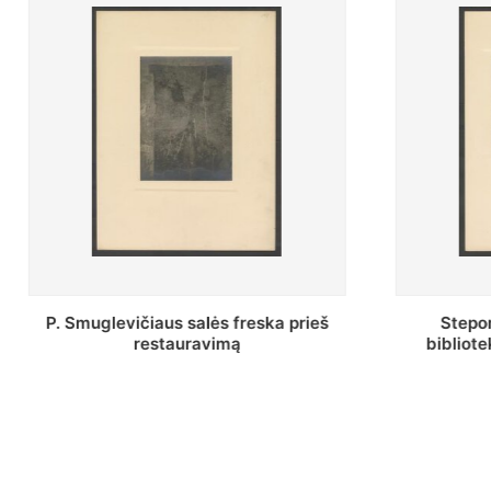
Stepono Batoro universiteto
Baltosio
bibliotekos Profesorių skaitykla