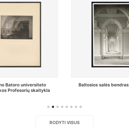
s salės bendras vaizdas
Stepono Batoro universitet
skaitykla
RODYTI VISUS