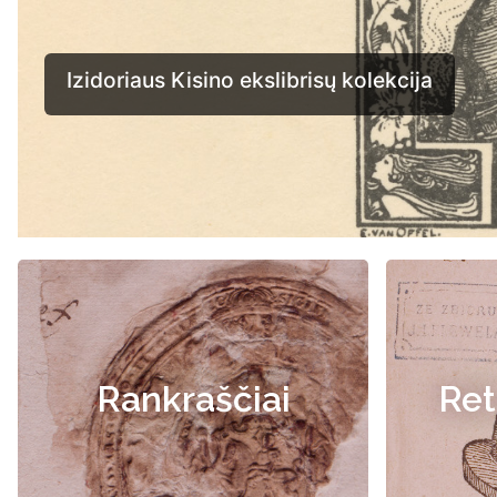
Rankraščiai
Ret