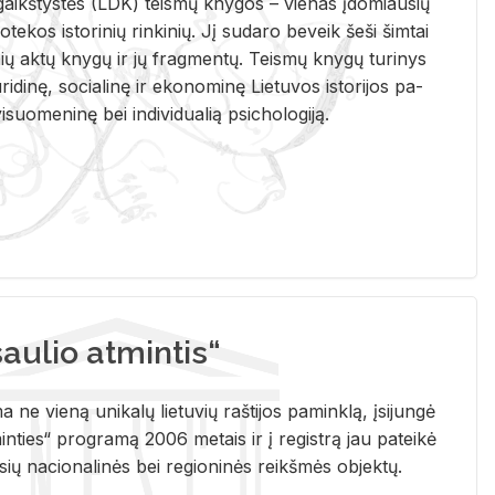
i­gaikš­tys­tės (LDK) teis­mų kny­gos – vie­nas įdo­miau­sių
lio­te­kos is­to­ri­nių rin­ki­nių. Jį su­da­ro be­veik šeši šim­tai
ų aktų kny­gų ir jų frag­men­tų. Teis­mų kny­gų tu­ri­nys
u­ri­di­nę, so­cia­li­nę ir eko­no­mi­nę Lie­tu­vos is­to­ri­jos pa­
­suo­me­ni­nę bei in­di­vi­dua­lią psi­cho­lo­gi­ją.
ulio atmintis“
ne vieną unikalų lietuvių raštijos paminklą, įsijungė
ties“ programą 2006 metais ir į registrą jau pateikė
usių nacionalinės bei regioninės reikšmės objektų.