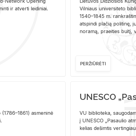
and-Ne­twork Ope­ning
Lie­tu­vos Di­džio­sios Ku­n
i ir at­ver­ti lei­di­niai.
Vil­niaus uni­ver­si­te­to bi­b­
1540–1845 m. rank­raš­ti­ni
at­spin­di pla­čią po­li­ti­nę, j
no­ra­mą, pra­ei­ties bui­tį, vi
PERŽIŪRĖTI
UNESCO „Pasa
­lio (1786–1861) as­me­ni­nė
VU biblioteka, saugodama 
i.
į UNESCO „Pasaulio atmin
kelias dešimtis vertingia