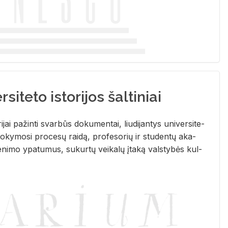
siteto istorijos šaltiniai
­ri­jai pa­žin­ti svar­būs do­ku­men­tai, liu­di­jan­tys uni­ver­si­te­
­ky­mo­si pro­ce­sų rai­dą, pro­fe­so­rių ir stu­den­tų aka­
e­ni­mo ypa­tu­mus, su­kur­tų vei­ka­lų įta­ką vals­ty­bės kul­