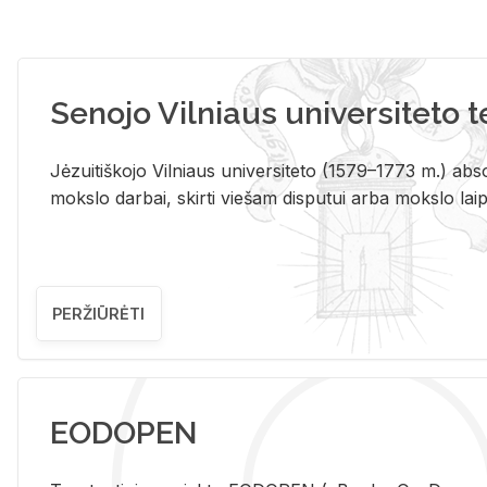
Senojo Vilniaus universiteto 
Jėzuitiškojo Vilniaus universiteto (1579–1773 m.) absol
mokslo darbai, skirti viešam disputui arba mokslo laips
PERŽIŪRĖTI
EODOPEN