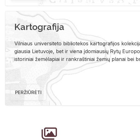
Kartografija
Vil­niaus uni­ver­si­te­to bi­b­lio­te­kos kar­to­gra­fi­jos ko­lek­c
giau­sia Lie­tu­vo­je, bet ir vie­na įdo­miau­sių Rytų Eu­ro­po­je
is­to­ri­niai že­mė­la­piai ir rank­raš­ti­niai že­mių pla­nai bei br
PERŽIŪRĖTI