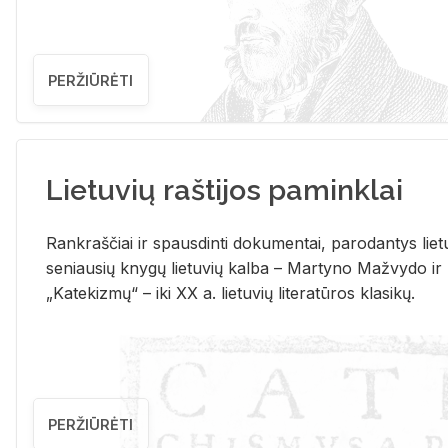
PERŽIŪRĖTI
Lietuvių raštijos paminklai
Rank­raš­čiai ir spaus­din­ti do­ku­men­tai, pa­ro­dan­tys lie­t
se­niau­sių kny­gų lie­tu­vių kal­ba – Mar­ty­no Ma­žvy­do ir
„Ka­te­kiz­mų“ – iki XX a. lie­tu­vių li­te­ra­tū­ros kla­si­kų.
PERŽIŪRĖTI