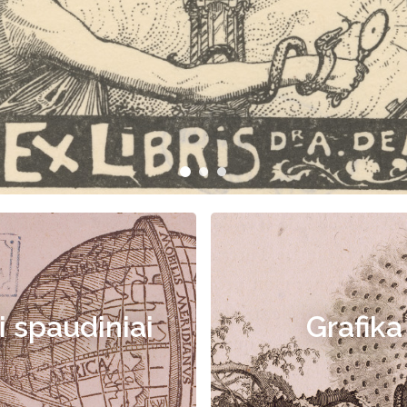
i spaudiniai
Grafika