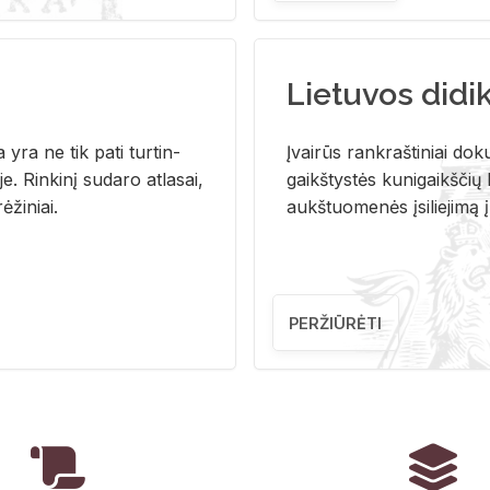
Lietuvos didi
i­ja yra ne tik pati tur­tin­
Įvai­rūs rank­raš­ti­niai do­k
. Rin­ki­nį su­da­ro at­la­sai,
gaikš­tys­tės ku­ni­gaikš­čių b
ė­ži­niai.
aukš­tuo­me­nės įsi­lie­ji­mą 
PERŽIŪRĖTI