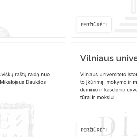
PERŽIŪRĖTI
Vilniaus univer
u­viš­kų raš­tų rai­dą nuo
Vil­niaus uni­ver­si­te­to is­to
 Mi­ka­lo­jaus Dauk­šos
to įkū­ri­mą, mo­ky­mo ir mo
de­mi­nio ir kas­die­nio gy­v
tū­rai ir moks­lui.
PERŽIŪRĖTI