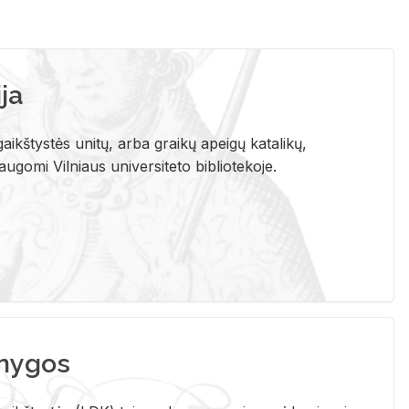
ja
aikštystės unitų, arba graikų apeigų katalikų,
gomi Vilniaus universiteto bibliotekoje.
nygos