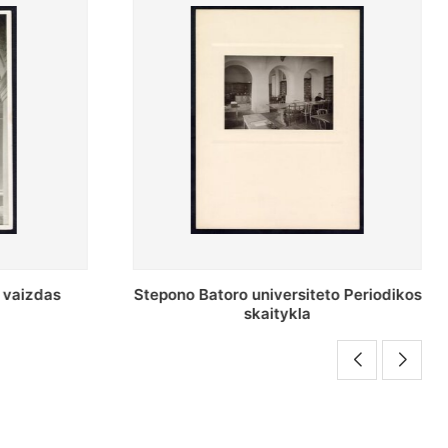
o Periodikos
Periodikos skaitykla Stepono Batoro
universiteto bibliotekoje