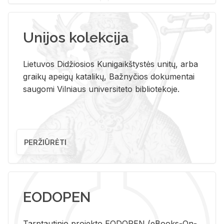
Unijos kolekcija
Lietuvos Didžiosios Kunigaikštystės unitų, arba
graikų apeigų katalikų, Bažnyčios dokumentai
saugomi Vilniaus universiteto bibliotekoje.
PERŽIŪRĖTI
EODOPEN
Tarp­tau­ti­nio pro­jek­to EO­DO­PEN (eBo­oks-On-