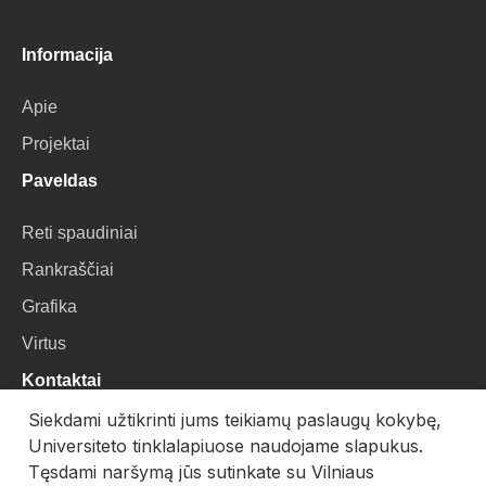
Informacija
Apie
Projektai
Paveldas
Reti spaudiniai
Rankraščiai
Grafika
Virtus
Kontaktai
Siekdami užtikrinti jums teikiamų paslaugų kokybę,
VU Biblioteka
Universiteto tinklalapiuose naudojame slapukus.
Universiteto g. 3, LT-01122, Vilnius
Tęsdami naršymą jūs sutinkate su Vilniaus