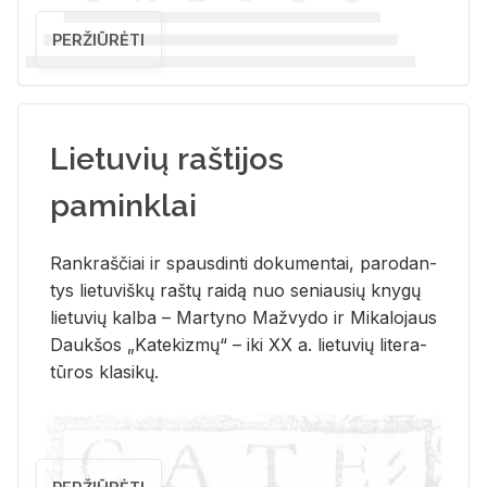
PERŽIŪRĖTI
Lietuvių raštijos
paminklai
Rank­raš­čiai ir spaus­din­ti do­ku­men­tai, pa­ro­dan­
tys lie­tu­viš­kų raš­tų rai­dą nuo se­niau­sių kny­gų
lie­tu­vių kal­ba – Mar­ty­no Ma­žvy­do ir Mi­ka­lo­jaus
Dauk­šos „Ka­te­kiz­mų“ – iki XX a. lie­tu­vių li­te­ra­
tū­ros kla­si­kų.