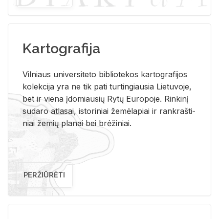
Kartografija
Vil­niaus uni­ver­si­te­to bi­b­lio­te­kos kar­to­gra­fi­jos
ko­lek­ci­ja yra ne tik pati tur­tin­giau­sia Lie­tu­vo­je,
bet ir vie­na įdo­miau­sių Rytų Eu­ro­po­je. Rin­ki­nį
su­da­ro at­la­sai, is­to­ri­niai že­mė­la­piai ir rank­raš­ti­
niai že­mių pla­nai bei brė­ži­niai.
PERŽIŪRĖTI