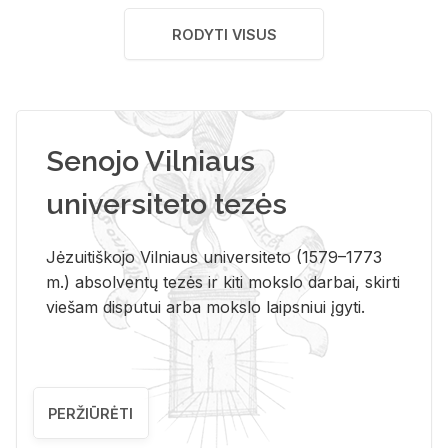
RODYTI VISUS
Senojo Vilniaus
universiteto tezės
Jėzuitiškojo Vilniaus universiteto (1579–1773
m.) absolventų tezės ir kiti mokslo darbai, skirti
viešam disputui arba mokslo laipsniui įgyti.
PERŽIŪRĖTI