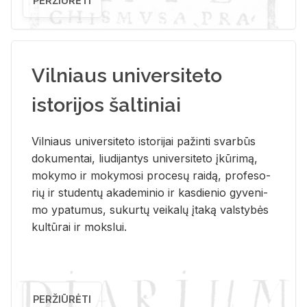
PERŽIŪRĖTI
Vilniaus universiteto
istorijos šaltiniai
Vil­niaus uni­ver­si­te­to is­to­ri­jai pa­žin­ti svar­būs
do­ku­men­tai, liu­di­jan­tys uni­ver­si­te­to įkū­ri­mą,
mo­ky­mo ir mo­ky­mo­si pro­ce­sų rai­dą, pro­fe­so­
rių ir stu­den­tų aka­de­mi­nio ir kas­die­nio gy­ve­ni­
mo ypa­tu­mus, su­kur­tų vei­ka­lų įta­ką vals­ty­bės
kul­tū­rai ir moks­lui.
PERŽIŪRĖTI