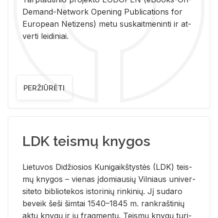
De­mand-Ne­twork Ope­ning Pub­li­ca­tions for
Eu­ro­pe­an Ne­ti­zens) metu su­skait­me­nin­ti ir at­
ver­ti lei­di­niai.
PERŽIŪRĖTI
LDK teismų knygos
Lie­tu­vos Di­džio­sios Ku­ni­gaikš­tys­tės (LDK) teis­
mų kny­gos – vie­nas įdo­miau­sių Vil­niaus uni­ver­
si­te­to bi­b­lio­te­kos is­to­ri­nių rin­ki­nių. Jį su­da­ro
be­veik šeši šim­tai 1540–1845 m. rank­raš­ti­nių
aktų kny­gų ir jų frag­men­tų. Teis­mų kny­gų tu­ri­