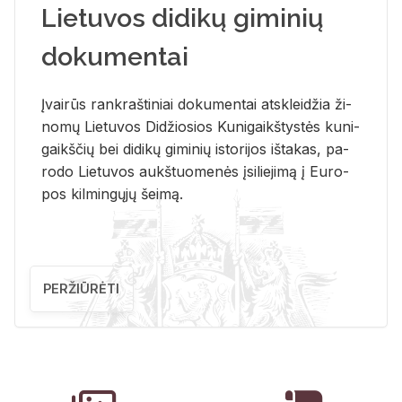
Lietuvos didikų giminių
dokumentai
Įvai­rūs rank­raš­ti­niai do­ku­men­tai at­sklei­džia ži­
no­mų Lie­tu­vos Di­džio­sios Ku­ni­gaikš­tys­tės ku­ni­
gaikš­čių bei di­di­kų gi­mi­nių is­to­ri­jos iš­ta­kas, pa­
ro­do Lie­tu­vos aukš­tuo­me­nės įsi­lie­ji­mą į Eu­ro­
pos kil­min­gų­jų šei­mą.
PERŽIŪRĖTI