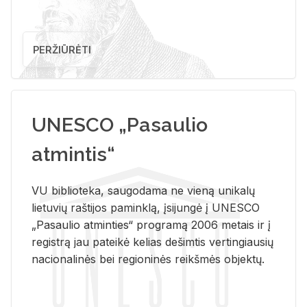
PERŽIŪRĖTI
UNESCO „Pasaulio
atmintis“
VU biblioteka, saugodama ne vieną unikalų
lietuvių raštijos paminklą, įsijungė į UNESCO
„Pasaulio atminties“ programą 2006 metais ir į
registrą jau pateikė kelias dešimtis vertingiausių
nacionalinės bei regioninės reikšmės objektų.