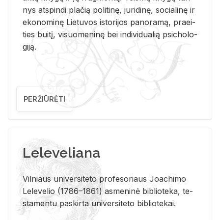
nys at­spin­di pla­čią po­li­ti­nę, ju­ri­di­nę, so­cia­li­nę ir
eko­no­mi­nę Lie­tu­vos is­to­ri­jos pa­no­ra­mą, pra­ei­
ties bui­tį, vi­suo­me­ni­nę bei in­di­vi­dua­lią psi­cho­lo­
gi­ją.
PERŽIŪRĖTI
Leleveliana
Vil­niaus uni­ver­si­te­to pro­fe­so­riaus Jo­a­chi­mo
Le­le­ve­lio (1786–1861) as­me­ni­nė bi­b­lio­te­ka, te­
sta­men­tu pa­skir­ta uni­ver­si­te­to bi­b­lio­te­kai.