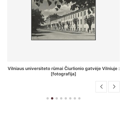
:
St. Batoro universiteto J. Pilsudskio kolegija :
[fotografija]