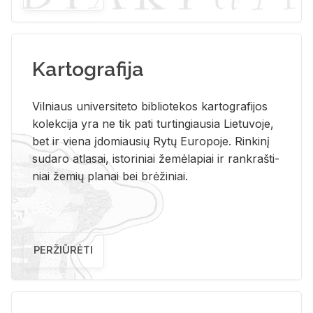
Kartografija
Vil­niaus uni­ver­si­te­to bi­b­lio­te­kos kar­to­gra­fi­jos
ko­lek­ci­ja yra ne tik pati tur­tin­giau­sia Lie­tu­vo­je,
bet ir vie­na įdo­miau­sių Rytų Eu­ro­po­je. Rin­ki­nį
su­da­ro at­la­sai, is­to­ri­niai že­mė­la­piai ir rank­raš­ti­
niai že­mių pla­nai bei brė­ži­niai.
PERŽIŪRĖTI