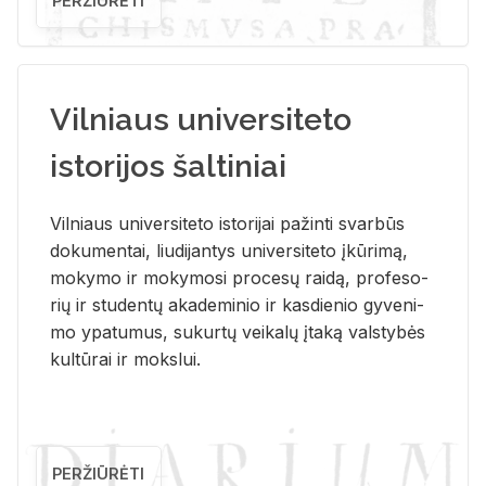
PERŽIŪRĖTI
Vilniaus universiteto
istorijos šaltiniai
Vil­niaus uni­ver­si­te­to is­to­ri­jai pa­žin­ti svar­būs
do­ku­men­tai, liu­di­jan­tys uni­ver­si­te­to įkū­ri­mą,
mo­ky­mo ir mo­ky­mo­si pro­ce­sų rai­dą, pro­fe­so­
rių ir stu­den­tų aka­de­mi­nio ir kas­die­nio gy­ve­ni­
mo ypa­tu­mus, su­kur­tų vei­ka­lų įta­ką vals­ty­bės
kul­tū­rai ir moks­lui.
PERŽIŪRĖTI