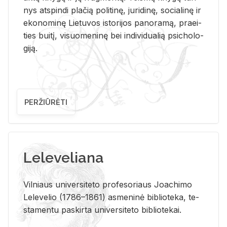
nys at­spin­di pla­čią po­li­ti­nę, ju­ri­di­nę, so­cia­li­nę ir
eko­no­mi­nę Lie­tu­vos is­to­ri­jos pa­no­ra­mą, pra­ei­
ties bui­tį, vi­suo­me­ni­nę bei in­di­vi­dua­lią psi­cho­lo­
gi­ją.
PERŽIŪRĖTI
Leleveliana
Vil­niaus uni­ver­si­te­to pro­fe­so­riaus Jo­a­chi­mo
Le­le­ve­lio (1786–1861) as­me­ni­nė bi­b­lio­te­ka, te­
sta­men­tu pa­skir­ta uni­ver­si­te­to bi­b­lio­te­kai.