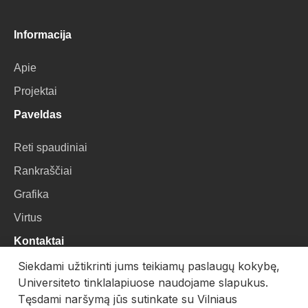
Informacija
Apie
Projektai
Paveldas
Reti spaudiniai
Rankraščiai
Grafika
Virtus
Kontaktai
Siekdami užtikrinti jums teikiamų paslaugų kokybę,
VU Biblioteka
Universiteto tinklalapiuose naudojame slapukus.
Universiteto g. 3, LT-01122, Vilnius
Tęsdami naršymą jūs sutinkate su Vilniaus