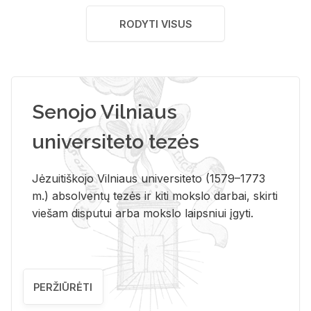
RODYTI VISUS
Senojo Vilniaus
universiteto tezės
Jėzuitiškojo Vilniaus universiteto (1579–1773
m.) absolventų tezės ir kiti mokslo darbai, skirti
viešam disputui arba mokslo laipsniui įgyti.
PERŽIŪRĖTI