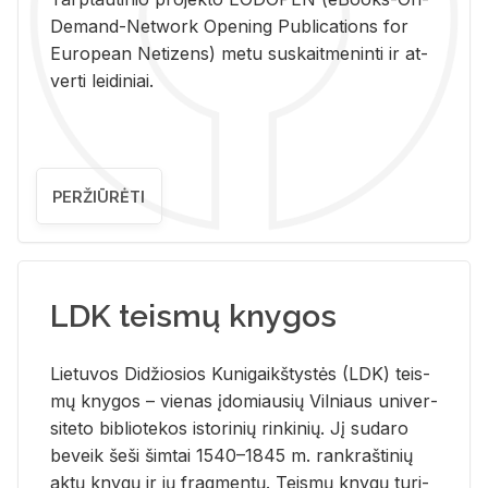
De­mand-Ne­twork Ope­ning Pub­li­ca­tions for
Eu­ro­pe­an Ne­ti­zens) metu su­skait­me­nin­ti ir at­
ver­ti lei­di­niai.
PERŽIŪRĖTI
LDK teismų knygos
Lie­tu­vos Di­džio­sios Ku­ni­gaikš­tys­tės (LDK) teis­
mų kny­gos – vie­nas įdo­miau­sių Vil­niaus uni­ver­
si­te­to bi­b­lio­te­kos is­to­ri­nių rin­ki­nių. Jį su­da­ro
be­veik šeši šim­tai 1540–1845 m. rank­raš­ti­nių
aktų kny­gų ir jų frag­men­tų. Teis­mų kny­gų tu­ri­