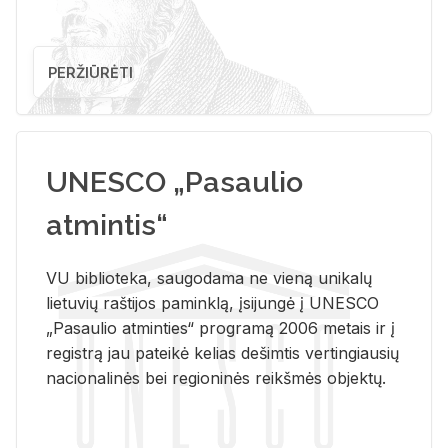
PERŽIŪRĖTI
UNESCO „Pasaulio
atmintis“
VU biblioteka, saugodama ne vieną unikalų
lietuvių raštijos paminklą, įsijungė į UNESCO
„Pasaulio atminties“ programą 2006 metais ir į
registrą jau pateikė kelias dešimtis vertingiausių
nacionalinės bei regioninės reikšmės objektų.