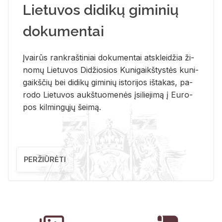
Lietuvos didikų giminių
dokumentai
Įvai­rūs rank­raš­ti­niai do­ku­men­tai at­sklei­džia ži­
no­mų Lie­tu­vos Di­džio­sios Ku­ni­gaikš­tys­tės ku­ni­
gaikš­čių bei di­di­kų gi­mi­nių is­to­ri­jos iš­ta­kas, pa­
ro­do Lie­tu­vos aukš­tuo­me­nės įsi­lie­ji­mą į Eu­ro­
pos kil­min­gų­jų šei­mą.
PERŽIŪRĖTI