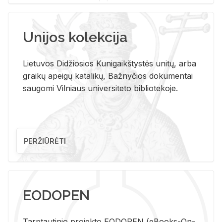
Unijos kolekcija
Lietuvos Didžiosios Kunigaikštystės unitų, arba
graikų apeigų katalikų, Bažnyčios dokumentai
saugomi Vilniaus universiteto bibliotekoje.
PERŽIŪRĖTI
EODOPEN
Tarp­tau­ti­nio pro­jek­to EO­DO­PEN (eBo­oks-On-