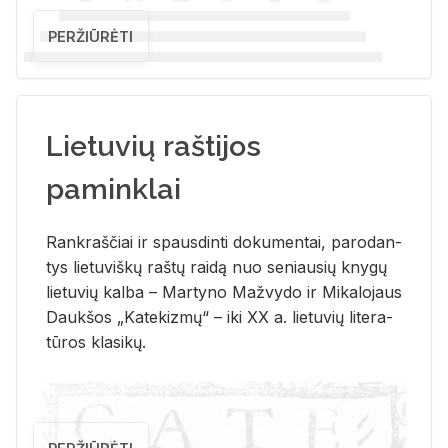
PERŽIŪRĖTI
Lietuvių raštijos
paminklai
Rank­raš­čiai ir spaus­din­ti do­ku­men­tai, pa­ro­dan­
tys lie­tu­viš­kų raš­tų rai­dą nuo se­niau­sių kny­gų
lie­tu­vių kal­ba – Mar­ty­no Ma­žvy­do ir Mi­ka­lo­jaus
Dauk­šos „Ka­te­kiz­mų“ – iki XX a. lie­tu­vių li­te­ra­
tū­ros kla­si­kų.