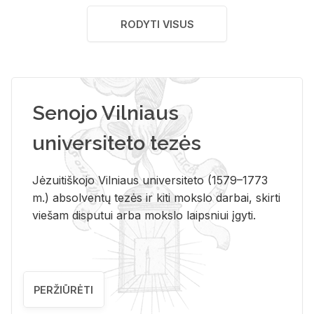
RODYTI VISUS
Senojo Vilniaus
universiteto tezės
Jėzuitiškojo Vilniaus universiteto (1579–1773
m.) absolventų tezės ir kiti mokslo darbai, skirti
viešam disputui arba mokslo laipsniui įgyti.
PERŽIŪRĖTI