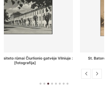
St. Batoro universiteto J. Pilsudskio kolegija :
[fotografija]