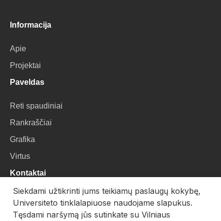
Informacija
Apie
Projektai
Paveldas
Reti spaudiniai
Rankraščiai
Grafika
Virtus
Kontaktai
Siekdami užtikrinti jums teikiamų paslaugų kokybę,
VU Biblioteka
Universiteto tinklalapiuose naudojame slapukus.
Universiteto g. 3, LT-01122, Vilnius
Tęsdami naršymą jūs sutinkate su Vilniaus