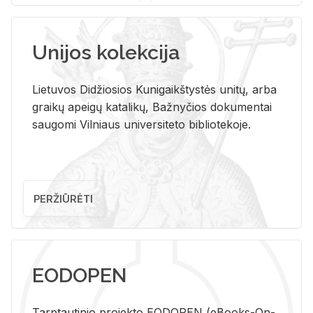
Unijos kolekcija
Lietuvos Didžiosios Kunigaikštystės unitų, arba
graikų apeigų katalikų, Bažnyčios dokumentai
saugomi Vilniaus universiteto bibliotekoje.
PERŽIŪRĖTI
EODOPEN
Tarp­tau­ti­nio pro­jek­to EO­DO­PEN (eBo­oks-On-