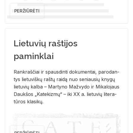
PERŽIŪRĖTI
Lietuvių raštijos
paminklai
Rank­raš­čiai ir spaus­din­ti do­ku­men­tai, pa­ro­dan­
tys lie­tu­viš­kų raš­tų rai­dą nuo se­niau­sių kny­gų
lie­tu­vių kal­ba – Mar­ty­no Ma­žvy­do ir Mi­ka­lo­jaus
Dauk­šos „Ka­te­kiz­mų“ – iki XX a. lie­tu­vių li­te­ra­
tū­ros kla­si­kų.