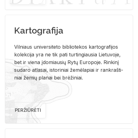
Kartografija
Vil­niaus uni­ver­si­te­to bi­b­lio­te­kos kar­to­gra­fi­jos
ko­lek­ci­ja yra ne tik pati tur­tin­giau­sia Lie­tu­vo­je,
bet ir vie­na įdo­miau­sių Rytų Eu­ro­po­je. Rin­ki­nį
su­da­ro at­la­sai, is­to­ri­niai že­mė­la­piai ir rank­raš­ti­
niai že­mių pla­nai bei brė­ži­niai.
PERŽIŪRĖTI