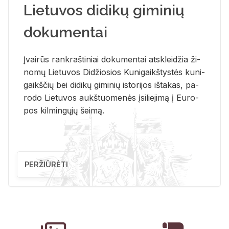
Lietuvos didikų giminių
dokumentai
Įvai­rūs rank­raš­ti­niai do­ku­men­tai at­sklei­džia ži­
no­mų Lie­tu­vos Di­džio­sios Ku­ni­gaikš­tys­tės ku­ni­
gaikš­čių bei di­di­kų gi­mi­nių is­to­ri­jos iš­ta­kas, pa­
ro­do Lie­tu­vos aukš­tuo­me­nės įsi­lie­ji­mą į Eu­ro­
pos kil­min­gų­jų šei­mą.
PERŽIŪRĖTI