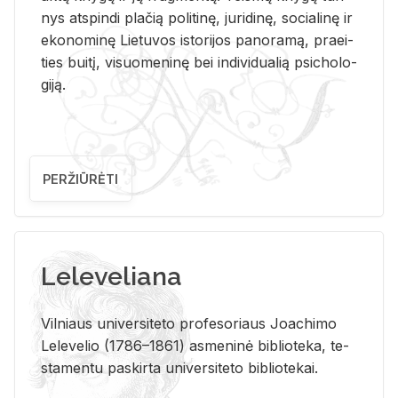
nys at­spin­di pla­čią po­li­ti­nę, ju­ri­di­nę, so­cia­li­nę ir
eko­no­mi­nę Lie­tu­vos is­to­ri­jos pa­no­ra­mą, pra­ei­
ties bui­tį, vi­suo­me­ni­nę bei in­di­vi­dua­lią psi­cho­lo­
gi­ją.
PERŽIŪRĖTI
Leleveliana
Vil­niaus uni­ver­si­te­to pro­fe­so­riaus Jo­a­chi­mo
Le­le­ve­lio (1786–1861) as­me­ni­nė bi­b­lio­te­ka, te­
sta­men­tu pa­skir­ta uni­ver­si­te­to bi­b­lio­te­kai.