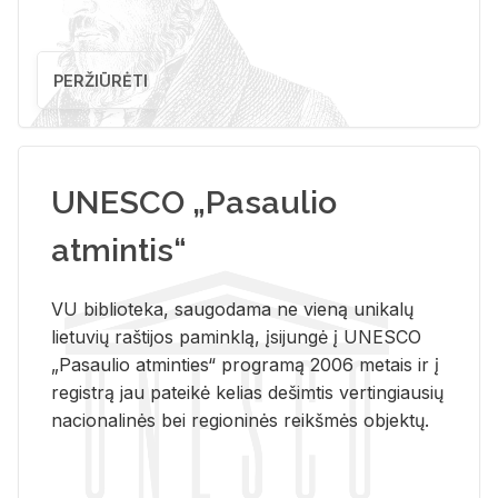
PERŽIŪRĖTI
UNESCO „Pasaulio
atmintis“
VU biblioteka, saugodama ne vieną unikalų
lietuvių raštijos paminklą, įsijungė į UNESCO
„Pasaulio atminties“ programą 2006 metais ir į
registrą jau pateikė kelias dešimtis vertingiausių
nacionalinės bei regioninės reikšmės objektų.