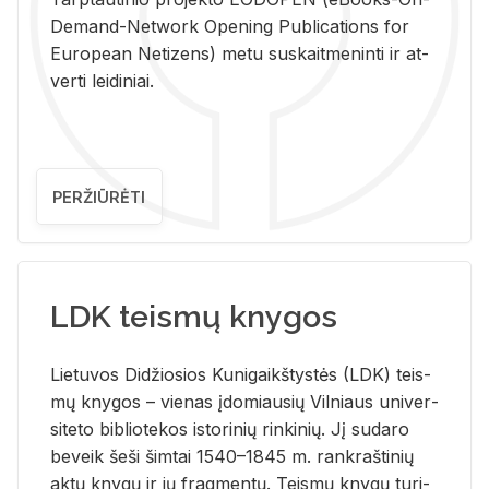
De­mand-Ne­twork Ope­ning Pub­li­ca­tions for
Eu­ro­pe­an Ne­ti­zens) metu su­skait­me­nin­ti ir at­
ver­ti lei­di­niai.
PERŽIŪRĖTI
LDK teismų knygos
Lie­tu­vos Di­džio­sios Ku­ni­gaikš­tys­tės (LDK) teis­
mų kny­gos – vie­nas įdo­miau­sių Vil­niaus uni­ver­
si­te­to bi­b­lio­te­kos is­to­ri­nių rin­ki­nių. Jį su­da­ro
be­veik šeši šim­tai 1540–1845 m. rank­raš­ti­nių
aktų kny­gų ir jų frag­men­tų. Teis­mų kny­gų tu­ri­