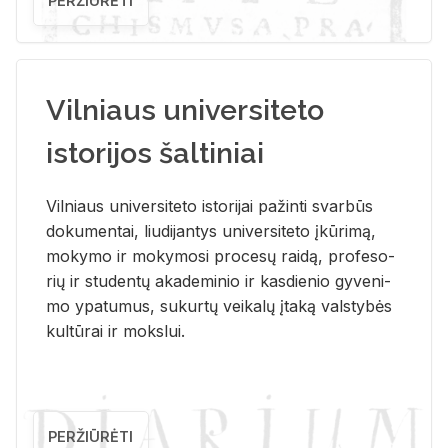
PERŽIŪRĖTI
Vilniaus universiteto
istorijos šaltiniai
Vil­niaus uni­ver­si­te­to is­to­ri­jai pa­žin­ti svar­būs
do­ku­men­tai, liu­di­jan­tys uni­ver­si­te­to įkū­ri­mą,
mo­ky­mo ir mo­ky­mo­si pro­ce­sų rai­dą, pro­fe­so­
rių ir stu­den­tų aka­de­mi­nio ir kas­die­nio gy­ve­ni­
mo ypa­tu­mus, su­kur­tų vei­ka­lų įta­ką vals­ty­bės
kul­tū­rai ir moks­lui.
PERŽIŪRĖTI