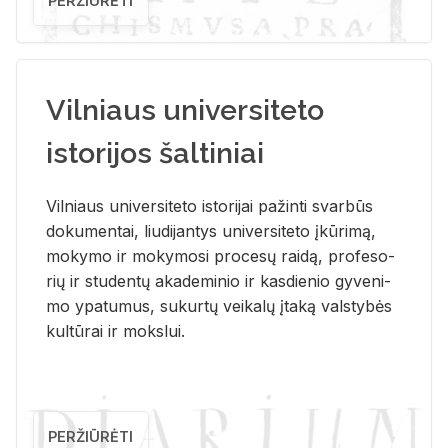
PERŽIŪRĖTI
Vilniaus universiteto
istorijos šaltiniai
Vil­niaus uni­ver­si­te­to is­to­ri­jai pa­žin­ti svar­būs
do­ku­men­tai, liu­di­jan­tys uni­ver­si­te­to įkū­ri­mą,
mo­ky­mo ir mo­ky­mo­si pro­ce­sų rai­dą, pro­fe­so­
rių ir stu­den­tų aka­de­mi­nio ir kas­die­nio gy­ve­ni­
mo ypa­tu­mus, su­kur­tų vei­ka­lų įta­ką vals­ty­bės
kul­tū­rai ir moks­lui.
PERŽIŪRĖTI