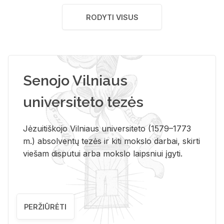
RODYTI VISUS
Senojo Vilniaus
universiteto tezės
Jėzuitiškojo Vilniaus universiteto (1579–1773
m.) absolventų tezės ir kiti mokslo darbai, skirti
viešam disputui arba mokslo laipsniui įgyti.
PERŽIŪRĖTI