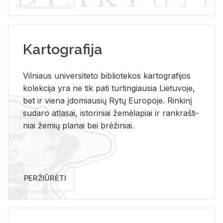
Kartografija
Vil­niaus uni­ver­si­te­to bi­b­lio­te­kos kar­to­gra­fi­jos
ko­lek­ci­ja yra ne tik pati tur­tin­giau­sia Lie­tu­vo­je,
bet ir vie­na įdo­miau­sių Rytų Eu­ro­po­je. Rin­ki­nį
su­da­ro at­la­sai, is­to­ri­niai že­mė­la­piai ir rank­raš­ti­
niai že­mių pla­nai bei brė­ži­niai.
PERŽIŪRĖTI