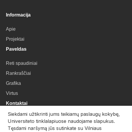
Informacija
Apie
Projektai
Paveldas
Reti spaudiniai
Rankraščiai
Grafika
Virtus
Kontaktai
Siekdami užtikrinti jums teikiamų paslaugų kokybę,
VU Biblioteka
Universiteto tinklalapiuose naudojame slapukus.
Universiteto g. 3, LT-01122, Vilnius
Tęsdami naršymą jūs sutinkate su Vilniaus