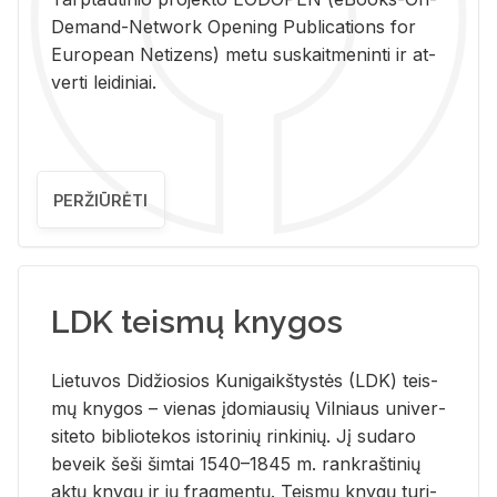
De­mand-Ne­twork Ope­ning Pub­li­ca­tions for
Eu­ro­pe­an Ne­ti­zens) metu su­skait­me­nin­ti ir at­
ver­ti lei­di­niai.
PERŽIŪRĖTI
LDK teismų knygos
Lie­tu­vos Di­džio­sios Ku­ni­gaikš­tys­tės (LDK) teis­
mų kny­gos – vie­nas įdo­miau­sių Vil­niaus uni­ver­
si­te­to bi­b­lio­te­kos is­to­ri­nių rin­ki­nių. Jį su­da­ro
be­veik šeši šim­tai 1540–1845 m. rank­raš­ti­nių
aktų kny­gų ir jų frag­men­tų. Teis­mų kny­gų tu­ri­