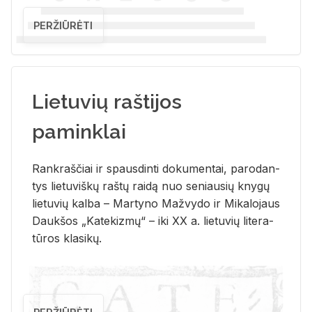
PERŽIŪRĖTI
Lietuvių raštijos
paminklai
Rank­raš­čiai ir spaus­din­ti do­ku­men­tai, pa­ro­dan­
tys lie­tu­viš­kų raš­tų rai­dą nuo se­niau­sių kny­gų
lie­tu­vių kal­ba – Mar­ty­no Ma­žvy­do ir Mi­ka­lo­jaus
Dauk­šos „Ka­te­kiz­mų“ – iki XX a. lie­tu­vių li­te­ra­
tū­ros kla­si­kų.