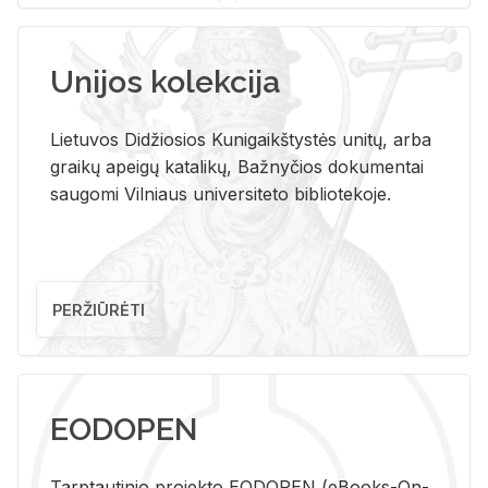
Unijos kolekcija
Lietuvos Didžiosios Kunigaikštystės unitų, arba
graikų apeigų katalikų, Bažnyčios dokumentai
saugomi Vilniaus universiteto bibliotekoje.
PERŽIŪRĖTI
EODOPEN
Tarp­tau­ti­nio pro­jek­to EO­DO­PEN (eBo­oks-On-