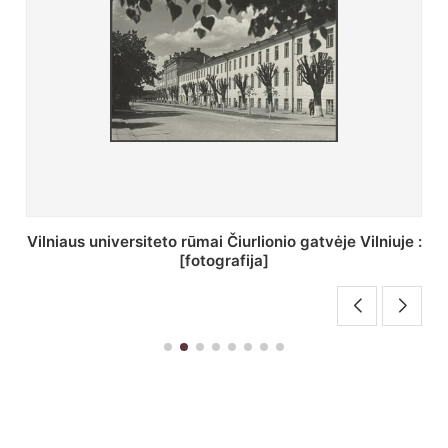
St. Batoro universiteto J. Pilsudskio kolegija :
[fotografija]