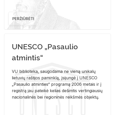
PERŽIŪRĖTI
UNESCO „Pasaulio
atmintis“
VU biblioteka, saugodama ne vieną unikalų
lietuvių raštijos paminklą, įsijungė į UNESCO
„Pasaulio atminties“ programą 2006 metais ir į
registrą jau pateikė kelias dešimtis vertingiausių
nacionalinės bei regioninės reikšmės objektų.