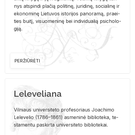
nys at­spin­di pla­čią po­li­ti­nę, ju­ri­di­nę, so­cia­li­nę ir
eko­no­mi­nę Lie­tu­vos is­to­ri­jos pa­no­ra­mą, pra­ei­
ties bui­tį, vi­suo­me­ni­nę bei in­di­vi­dua­lią psi­cho­lo­
gi­ją.
PERŽIŪRĖTI
Leleveliana
Vil­niaus uni­ver­si­te­to pro­fe­so­riaus Jo­a­chi­mo
Le­le­ve­lio (1786–1861) as­me­ni­nė bi­b­lio­te­ka, te­
sta­men­tu pa­skir­ta uni­ver­si­te­to bi­b­lio­te­kai.