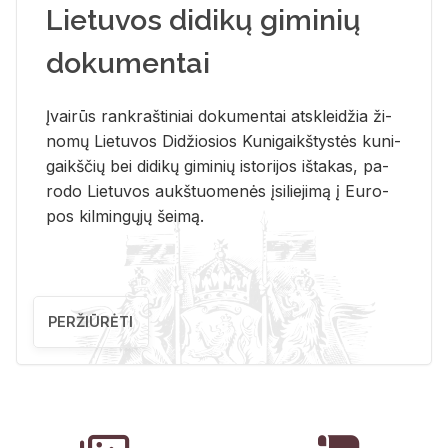
Lietuvos didikų giminių
dokumentai
Įvai­rūs rank­raš­ti­niai do­ku­men­tai at­sklei­džia ži­
no­mų Lie­tu­vos Di­džio­sios Ku­ni­gaikš­tys­tės ku­ni­
gaikš­čių bei di­di­kų gi­mi­nių is­to­ri­jos iš­ta­kas, pa­
ro­do Lie­tu­vos aukš­tuo­me­nės įsi­lie­ji­mą į Eu­ro­
pos kil­min­gų­jų šei­mą.
PERŽIŪRĖTI