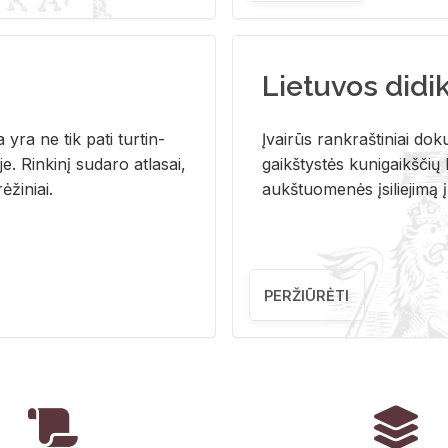
Lietuvos didi
i­ja yra ne tik pati tur­tin­
Įvai­rūs rank­raš­ti­niai do­k
. Rin­ki­nį su­da­ro at­la­sai,
gaikš­tys­tės ku­ni­gaikš­čių b
ė­ži­niai.
aukš­tuo­me­nės įsi­lie­ji­mą 
PERŽIŪRĖTI