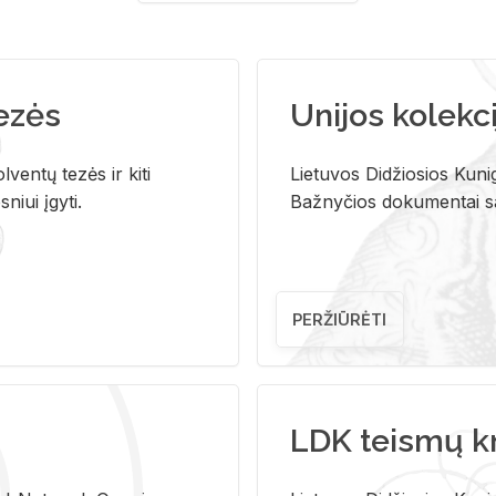
tezės
Unijos kolekci
ventų tezės ir kiti
Lietuvos Didžiosios Kunig
niui įgyti.
Bažnyčios dokumentai sau
PERŽIŪRĖTI
LDK teismų k