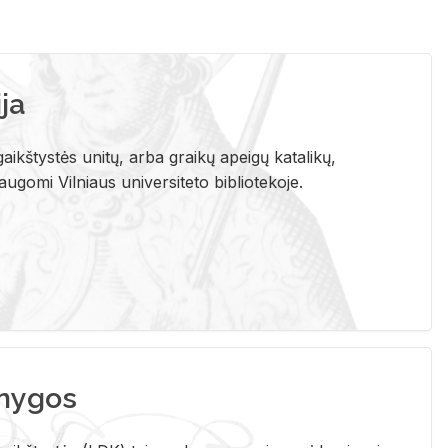
ja
aikštystės unitų, arba graikų apeigų katalikų,
gomi Vilniaus universiteto bibliotekoje.
nygos