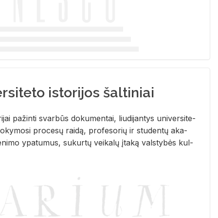
siteto istorijos šaltiniai
­ri­jai pa­žin­ti svar­būs do­ku­men­tai, liu­di­jan­tys uni­ver­si­te­
­ky­mo­si pro­ce­sų rai­dą, pro­fe­so­rių ir stu­den­tų aka­
e­ni­mo ypa­tu­mus, su­kur­tų vei­ka­lų įta­ką vals­ty­bės kul­