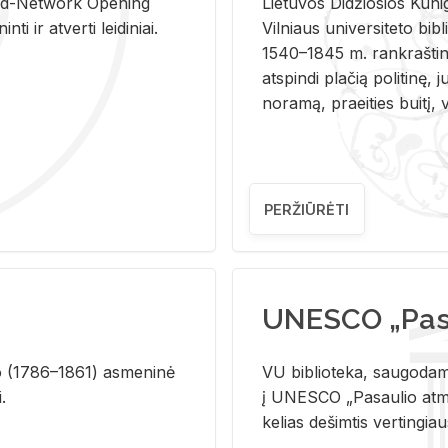
and-Ne­twork Ope­ning
Lie­tu­vos Di­džio­sios Ku­n
i ir at­ver­ti lei­di­niai.
Vil­niaus uni­ver­si­te­to bi­b­
1540–1845 m. rank­raš­ti­ni
at­spin­di pla­čią po­li­ti­nę, j
no­ra­mą, pra­ei­ties bui­tį, vi
PERŽIŪRĖTI
UNESCO „Pasa
­lio (1786–1861) as­me­ni­nė
VU biblioteka, saugodama 
i.
į UNESCO „Pasaulio atmin
kelias dešimtis vertingia