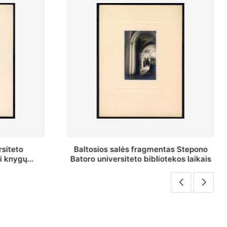
as Stepono
Stepono Batoro universiteto
ekos laikais
bibliotekos Rankraščių skyriaus
vedėjas Mykolas Brenšteinas prie savo
darbo stalo