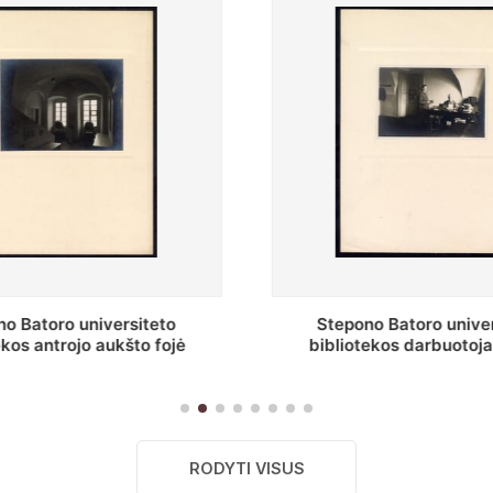
o Batoro universiteto
Baltosios salės fragment
ekos darbuotojai knygų
Batoro universiteto bibliot
yklų darbo kambary
RODYTI VISUS