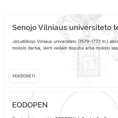
Senojo Vilniaus universiteto 
Jėzuitiškojo Vilniaus universiteto (1579–1773 m.) absol
mokslo darbai, skirti viešam disputui arba mokslo laips
PERŽIŪRĖTI
EODOPEN