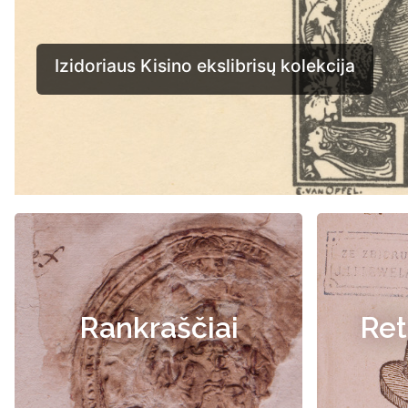
Rankraščiai
Ret