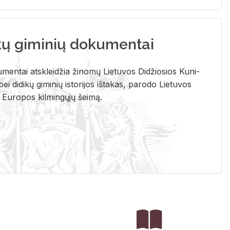
kų giminių dokumentai
u­men­tai at­sklei­džia ži­no­mų Lie­tu­vos Di­džio­sios Ku­ni­
ei di­di­kų gi­mi­nių is­to­ri­jos iš­ta­kas, pa­ro­do Lie­tu­vos
į Eu­ro­pos kil­min­gų­jų šei­mą.