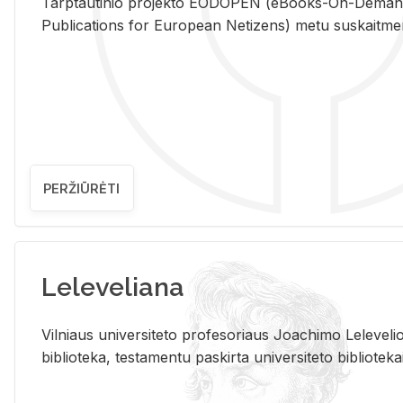
Tarp­tau­ti­nio pro­jek­to EO­DO­PEN (eBo­oks-On-De­m
Pub­li­ca­tions for Eu­ro­pe­an Ne­ti­zens) metu su­skait­me­nin­t
PERŽIŪRĖTI
Leleveliana
Vil­niaus uni­ver­si­te­to pro­fe­so­riaus Jo­a­chi­mo Le­le­ve
bi­b­lio­te­ka, te­sta­men­tu pa­skir­ta uni­ver­si­te­to bi­b­lio­te­ka