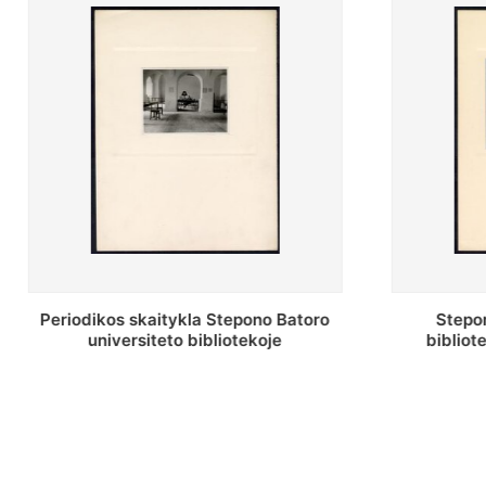
Stepono Batoro universiteto
Stepon
bibliotekos antrojo aukšto fojė
bibliot
saug