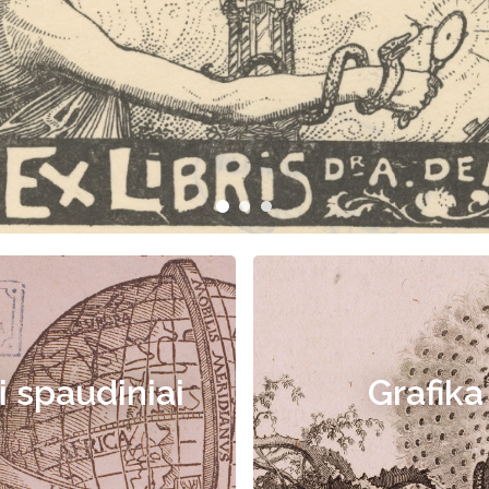
i spaudiniai
Grafika