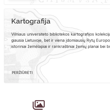
Kartografija
Vil­niaus uni­ver­si­te­to bi­b­lio­te­kos kar­to­gra­fi­jos ko­lek­c
giau­sia Lie­tu­vo­je, bet ir vie­na įdo­miau­sių Rytų Eu­ro­po­je
is­to­ri­niai že­mė­la­piai ir rank­raš­ti­niai že­mių pla­nai bei br
PERŽIŪRĖTI