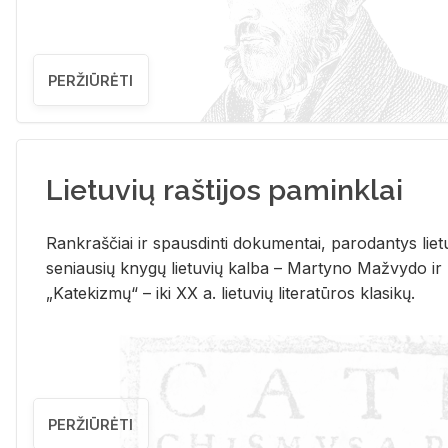
PERŽIŪRĖTI
Lietuvių raštijos paminklai
Rank­raš­čiai ir spaus­din­ti do­ku­men­tai, pa­ro­dan­tys lie­t
se­niau­sių kny­gų lie­tu­vių kal­ba – Mar­ty­no Ma­žvy­do ir
„Ka­te­kiz­mų“ – iki XX a. lie­tu­vių li­te­ra­tū­ros kla­si­kų.
PERŽIŪRĖTI