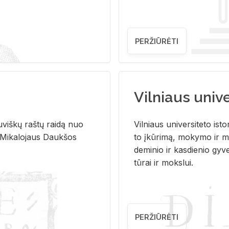
PERŽIŪRĖTI
Vilniaus univer
u­viš­kų raš­tų rai­dą nuo
Vil­niaus uni­ver­si­te­to is­to
 Mi­ka­lo­jaus Dauk­šos
to įkū­ri­mą, mo­ky­mo ir mo
de­mi­nio ir kas­die­nio gy­v
tū­rai ir moks­lui.
PERŽIŪRĖTI