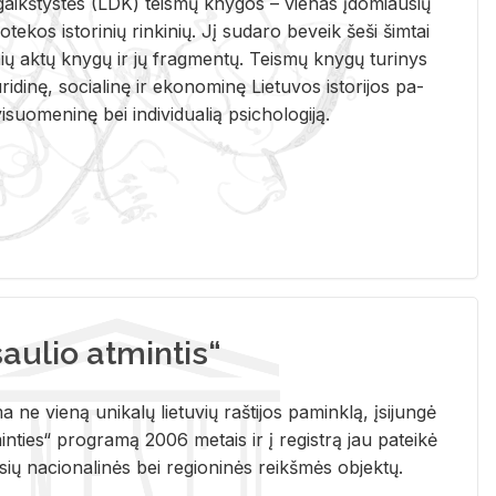
i­gaikš­tys­tės (LDK) teis­mų kny­gos – vie­nas įdo­miau­sių
lio­te­kos is­to­ri­nių rin­ki­nių. Jį su­da­ro be­veik šeši šim­tai
ų aktų kny­gų ir jų frag­men­tų. Teis­mų kny­gų tu­ri­nys
u­ri­di­nę, so­cia­li­nę ir eko­no­mi­nę Lie­tu­vos is­to­ri­jos pa­
­suo­me­ni­nę bei in­di­vi­dua­lią psi­cho­lo­gi­ją.
ulio atmintis“
ne vieną unikalų lietuvių raštijos paminklą, įsijungė
ties“ programą 2006 metais ir į registrą jau pateikė
usių nacionalinės bei regioninės reikšmės objektų.