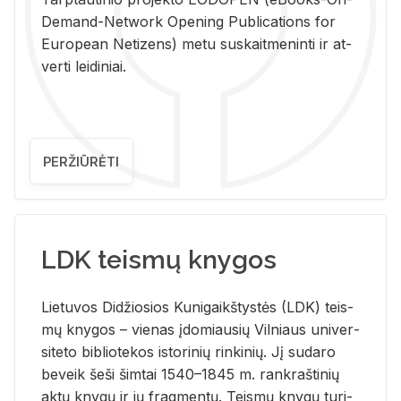
De­mand-Ne­twork Ope­ning Pub­li­ca­tions for
Eu­ro­pe­an Ne­ti­zens) metu su­skait­me­nin­ti ir at­
ver­ti lei­di­niai.
PERŽIŪRĖTI
LDK teismų knygos
Lie­tu­vos Di­džio­sios Ku­ni­gaikš­tys­tės (LDK) teis­
mų kny­gos – vie­nas įdo­miau­sių Vil­niaus uni­ver­
si­te­to bi­b­lio­te­kos is­to­ri­nių rin­ki­nių. Jį su­da­ro
be­veik šeši šim­tai 1540–1845 m. rank­raš­ti­nių
aktų kny­gų ir jų frag­men­tų. Teis­mų kny­gų tu­ri­