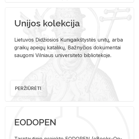
Unijos kolekcija
Lietuvos Didžiosios Kunigaikštystės unitų, arba
graikų apeigų katalikų, Bažnyčios dokumentai
saugomi Vilniaus universiteto bibliotekoje.
PERŽIŪRĖTI
EODOPEN
Tarp­tau­ti­nio pro­jek­to EO­DO­PEN (eBo­oks-On-