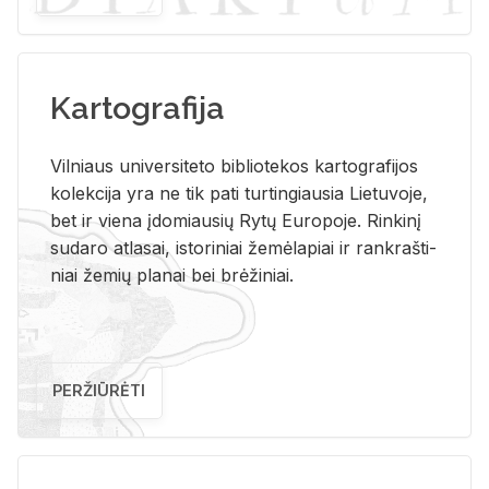
Kartografija
Vil­niaus uni­ver­si­te­to bi­b­lio­te­kos kar­to­gra­fi­jos
ko­lek­ci­ja yra ne tik pati tur­tin­giau­sia Lie­tu­vo­je,
bet ir vie­na įdo­miau­sių Rytų Eu­ro­po­je. Rin­ki­nį
su­da­ro at­la­sai, is­to­ri­niai že­mė­la­piai ir rank­raš­ti­
niai že­mių pla­nai bei brė­ži­niai.
PERŽIŪRĖTI