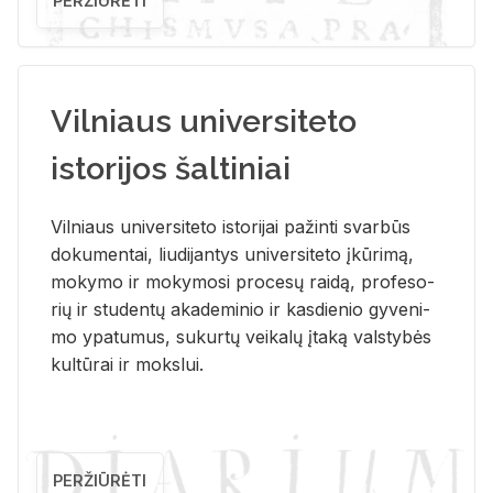
PERŽIŪRĖTI
Vilniaus universiteto
istorijos šaltiniai
Vil­niaus uni­ver­si­te­to is­to­ri­jai pa­žin­ti svar­būs
do­ku­men­tai, liu­di­jan­tys uni­ver­si­te­to įkū­ri­mą,
mo­ky­mo ir mo­ky­mo­si pro­ce­sų rai­dą, pro­fe­so­
rių ir stu­den­tų aka­de­mi­nio ir kas­die­nio gy­ve­ni­
mo ypa­tu­mus, su­kur­tų vei­ka­lų įta­ką vals­ty­bės
kul­tū­rai ir moks­lui.
PERŽIŪRĖTI