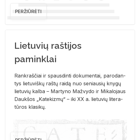
PERŽIŪRĖTI
Lietuvių raštijos
paminklai
Rank­raš­čiai ir spaus­din­ti do­ku­men­tai, pa­ro­dan­
tys lie­tu­viš­kų raš­tų rai­dą nuo se­niau­sių kny­gų
lie­tu­vių kal­ba – Mar­ty­no Ma­žvy­do ir Mi­ka­lo­jaus
Dauk­šos „Ka­te­kiz­mų“ – iki XX a. lie­tu­vių li­te­ra­
tū­ros kla­si­kų.