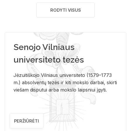
RODYTI VISUS
Senojo Vilniaus
universiteto tezės
Jėzuitiškojo Vilniaus universiteto (1579–1773
m.) absolventų tezės ir kiti mokslo darbai, skirti
viešam disputui arba mokslo laipsniui įgyti.
PERŽIŪRĖTI