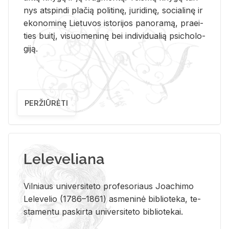
nys at­spin­di pla­čią po­li­ti­nę, ju­ri­di­nę, so­cia­li­nę ir
eko­no­mi­nę Lie­tu­vos is­to­ri­jos pa­no­ra­mą, pra­ei­
ties bui­tį, vi­suo­me­ni­nę bei in­di­vi­dua­lią psi­cho­lo­
gi­ją.
PERŽIŪRĖTI
Leleveliana
Vil­niaus uni­ver­si­te­to pro­fe­so­riaus Jo­a­chi­mo
Le­le­ve­lio (1786–1861) as­me­ni­nė bi­b­lio­te­ka, te­
sta­men­tu pa­skir­ta uni­ver­si­te­to bi­b­lio­te­kai.