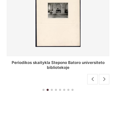
Stepono Batoro universiteto bibliotekos antrojo
aukšto fojė