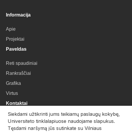
Informacija
Apie
Projektai
Paveldas
Reti spaudiniai
Rankraščiai
Grafika
Virtus
Kontaktai
Siekdami užtikrinti jums teikiamų paslaugų kokybę,
VU Biblioteka
Universiteto tinklalapiuose naudojame slapukus.
Universiteto g. 3, LT-01122, Vilnius
Tęsdami naršymą jūs sutinkate su Vilniaus