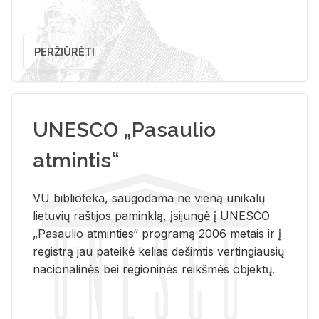
PERŽIŪRĖTI
UNESCO „Pasaulio
atmintis“
VU biblioteka, saugodama ne vieną unikalų
lietuvių raštijos paminklą, įsijungė į UNESCO
„Pasaulio atminties“ programą 2006 metais ir į
registrą jau pateikė kelias dešimtis vertingiausių
nacionalinės bei regioninės reikšmės objektų.