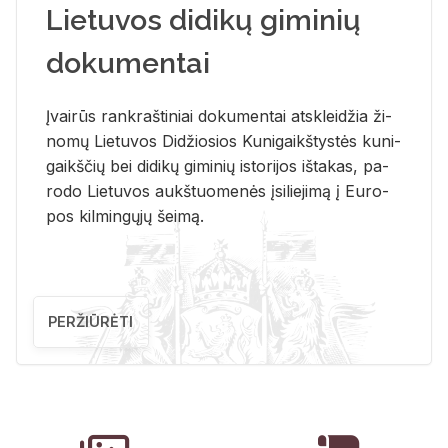
Lietuvos didikų giminių
dokumentai
Įvai­rūs rank­raš­ti­niai do­ku­men­tai at­sklei­džia ži­
no­mų Lie­tu­vos Di­džio­sios Ku­ni­gaikš­tys­tės ku­ni­
gaikš­čių bei di­di­kų gi­mi­nių is­to­ri­jos iš­ta­kas, pa­
ro­do Lie­tu­vos aukš­tuo­me­nės įsi­lie­ji­mą į Eu­ro­
pos kil­min­gų­jų šei­mą.
PERŽIŪRĖTI