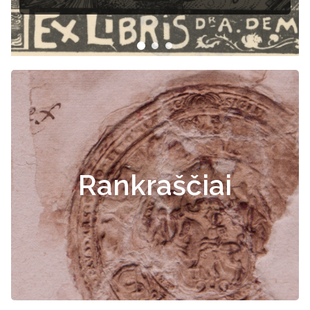
dokumentai
Rankraščiai