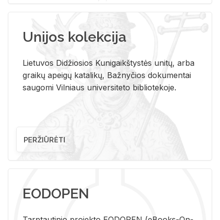
Unijos kolekcija
Lietuvos Didžiosios Kunigaikštystės unitų, arba
graikų apeigų katalikų, Bažnyčios dokumentai
saugomi Vilniaus universiteto bibliotekoje.
PERŽIŪRĖTI
EODOPEN
Tarp­tau­ti­nio pro­jek­to EO­DO­PEN (eBo­oks-On-