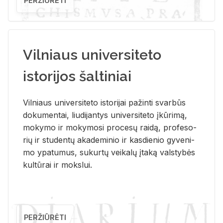
PERŽIŪRĖTI
Vilniaus universiteto
istorijos šaltiniai
Vil­niaus uni­ver­si­te­to is­to­ri­jai pa­žin­ti svar­būs
do­ku­men­tai, liu­di­jan­tys uni­ver­si­te­to įkū­ri­mą,
mo­ky­mo ir mo­ky­mo­si pro­ce­sų rai­dą, pro­fe­so­
rių ir stu­den­tų aka­de­mi­nio ir kas­die­nio gy­ve­ni­
mo ypa­tu­mus, su­kur­tų vei­ka­lų įta­ką vals­ty­bės
kul­tū­rai ir moks­lui.
PERŽIŪRĖTI