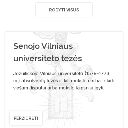
RODYTI VISUS
Senojo Vilniaus
universiteto tezės
Jėzuitiškojo Vilniaus universiteto (1579–1773
m.) absolventų tezės ir kiti mokslo darbai, skirti
viešam disputui arba mokslo laipsniui įgyti.
PERŽIŪRĖTI