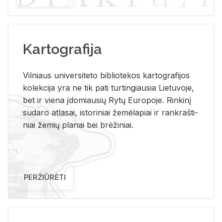
Kartografija
Vil­niaus uni­ver­si­te­to bi­b­lio­te­kos kar­to­gra­fi­jos
ko­lek­ci­ja yra ne tik pati tur­tin­giau­sia Lie­tu­vo­je,
bet ir vie­na įdo­miau­sių Rytų Eu­ro­po­je. Rin­ki­nį
su­da­ro at­la­sai, is­to­ri­niai že­mė­la­piai ir rank­raš­ti­
niai že­mių pla­nai bei brė­ži­niai.
PERŽIŪRĖTI