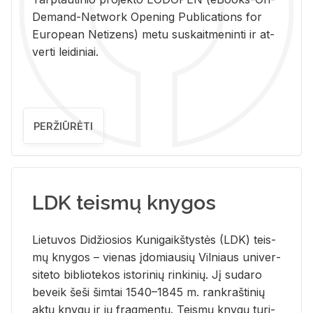
De­mand-Ne­twork Ope­ning Pub­li­ca­tions for
Eu­ro­pe­an Ne­ti­zens) metu su­skait­me­nin­ti ir at­
ver­ti lei­di­niai.
PERŽIŪRĖTI
LDK teismų knygos
Lie­tu­vos Di­džio­sios Ku­ni­gaikš­tys­tės (LDK) teis­
mų kny­gos – vie­nas įdo­miau­sių Vil­niaus uni­ver­
si­te­to bi­b­lio­te­kos is­to­ri­nių rin­ki­nių. Jį su­da­ro
be­veik šeši šim­tai 1540–1845 m. rank­raš­ti­nių
aktų kny­gų ir jų frag­men­tų. Teis­mų kny­gų tu­ri­