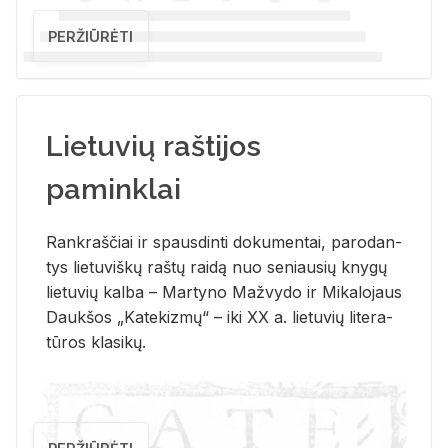
PERŽIŪRĖTI
Lietuvių raštijos
paminklai
Rank­raš­čiai ir spaus­din­ti do­ku­men­tai, pa­ro­dan­
tys lie­tu­viš­kų raš­tų rai­dą nuo se­niau­sių kny­gų
lie­tu­vių kal­ba – Mar­ty­no Ma­žvy­do ir Mi­ka­lo­jaus
Dauk­šos „Ka­te­kiz­mų“ – iki XX a. lie­tu­vių li­te­ra­
tū­ros kla­si­kų.