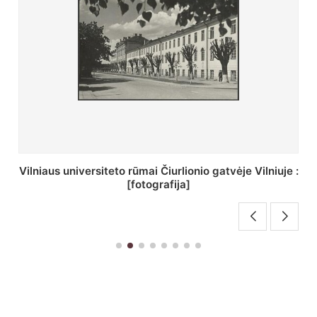
St. Batoro universiteto J. Pilsudskio kolegija :
[fotografija]