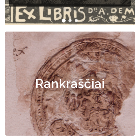
dokumentai
Rankraščiai