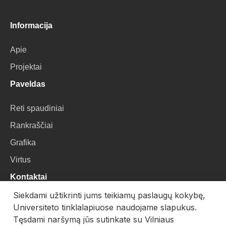
Informacija
Apie
Projektai
Paveldas
Reti spaudiniai
Rankraščiai
Grafika
Virtus
Kontaktai
Siekdami užtikrinti jums teikiamų paslaugų kokybę,
VU Biblioteka
Universiteto tinklalapiuose naudojame slapukus.
Universiteto g. 3, LT-01122, Vilnius
Tęsdami naršymą jūs sutinkate su Vilniaus