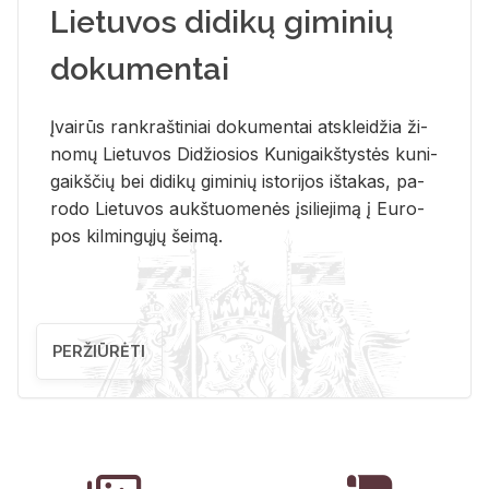
Lietuvos didikų giminių
dokumentai
Įvai­rūs rank­raš­ti­niai do­ku­men­tai at­sklei­džia ži­
no­mų Lie­tu­vos Di­džio­sios Ku­ni­gaikš­tys­tės ku­ni­
gaikš­čių bei di­di­kų gi­mi­nių is­to­ri­jos iš­ta­kas, pa­
ro­do Lie­tu­vos aukš­tuo­me­nės įsi­lie­ji­mą į Eu­ro­
pos kil­min­gų­jų šei­mą.
PERŽIŪRĖTI