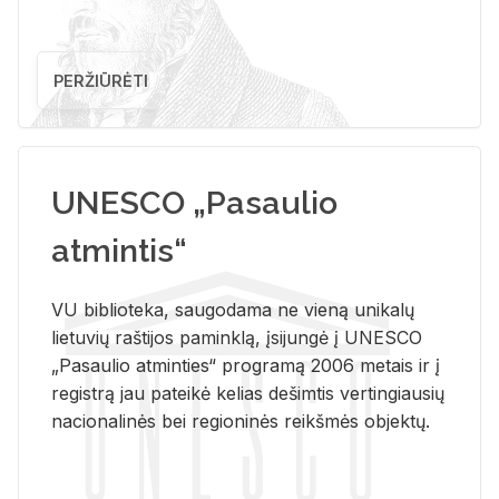
PERŽIŪRĖTI
UNESCO „Pasaulio
atmintis“
VU biblioteka, saugodama ne vieną unikalų
lietuvių raštijos paminklą, įsijungė į UNESCO
„Pasaulio atminties“ programą 2006 metais ir į
registrą jau pateikė kelias dešimtis vertingiausių
nacionalinės bei regioninės reikšmės objektų.