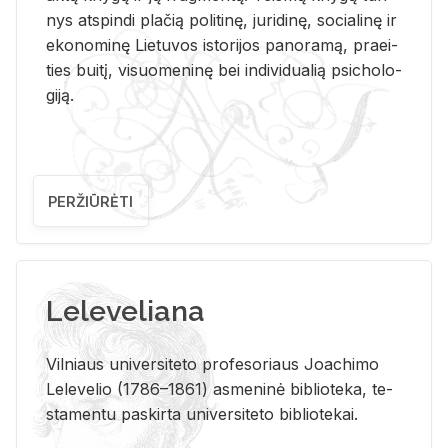
nys at­spin­di pla­čią po­li­ti­nę, ju­ri­di­nę, so­cia­li­nę ir
eko­no­mi­nę Lie­tu­vos is­to­ri­jos pa­no­ra­mą, pra­ei­
ties bui­tį, vi­suo­me­ni­nę bei in­di­vi­dua­lią psi­cho­lo­
gi­ją.
PERŽIŪRĖTI
Leleveliana
Vil­niaus uni­ver­si­te­to pro­fe­so­riaus Jo­a­chi­mo
Le­le­ve­lio (1786–1861) as­me­ni­nė bi­b­lio­te­ka, te­
sta­men­tu pa­skir­ta uni­ver­si­te­to bi­b­lio­te­kai.