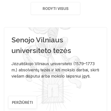
RODYTI VISUS
Senojo Vilniaus
universiteto tezės
Jėzuitiškojo Vilniaus universiteto (1579–1773
m.) absolventų tezės ir kiti mokslo darbai, skirti
viešam disputui arba mokslo laipsniui įgyti.
PERŽIŪRĖTI