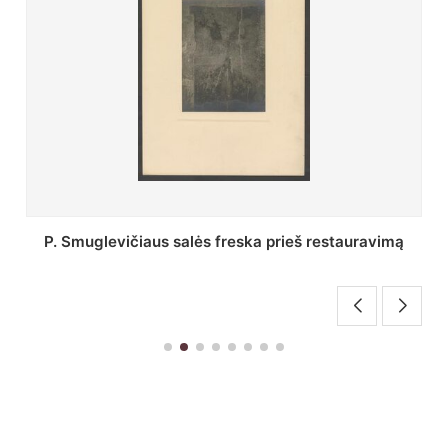
Stepono Batoro universiteto bibliotekos Profesorių
skaitykla