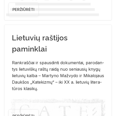
PERŽIŪRĖTI
Lietuvių raštijos
paminklai
Rank­raš­čiai ir spaus­din­ti do­ku­men­tai, pa­ro­dan­
tys lie­tu­viš­kų raš­tų rai­dą nuo se­niau­sių kny­gų
lie­tu­vių kal­ba – Mar­ty­no Ma­žvy­do ir Mi­ka­lo­jaus
Dauk­šos „Ka­te­kiz­mų“ – iki XX a. lie­tu­vių li­te­ra­
tū­ros kla­si­kų.