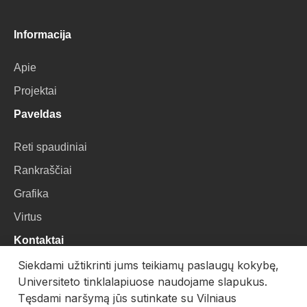
Informacija
Apie
Projektai
Paveldas
Reti spaudiniai
Rankraščiai
Grafika
Virtus
Kontaktai
Siekdami užtikrinti jums teikiamų paslaugų kokybę,
VU Biblioteka
Universiteto tinklalapiuose naudojame slapukus.
Universiteto g. 3, LT-01122, Vilnius
Tęsdami naršymą jūs sutinkate su Vilniaus