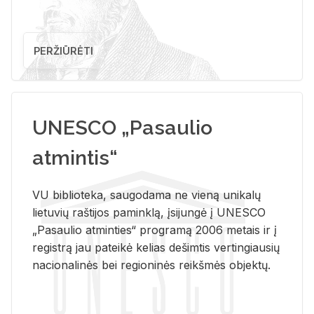
PERŽIŪRĖTI
UNESCO „Pasaulio
atmintis“
VU biblioteka, saugodama ne vieną unikalų
lietuvių raštijos paminklą, įsijungė į UNESCO
„Pasaulio atminties“ programą 2006 metais ir į
registrą jau pateikė kelias dešimtis vertingiausių
nacionalinės bei regioninės reikšmės objektų.