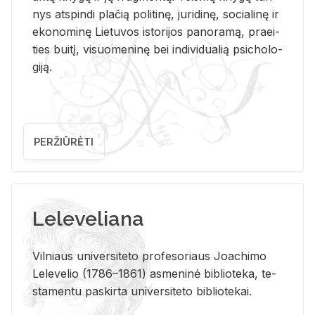
nys at­spin­di pla­čią po­li­ti­nę, ju­ri­di­nę, so­cia­li­nę ir
eko­no­mi­nę Lie­tu­vos is­to­ri­jos pa­no­ra­mą, pra­ei­
ties bui­tį, vi­suo­me­ni­nę bei in­di­vi­dua­lią psi­cho­lo­
gi­ją.
PERŽIŪRĖTI
Leleveliana
Vil­niaus uni­ver­si­te­to pro­fe­so­riaus Jo­a­chi­mo
Le­le­ve­lio (1786–1861) as­me­ni­nė bi­b­lio­te­ka, te­
sta­men­tu pa­skir­ta uni­ver­si­te­to bi­b­lio­te­kai.