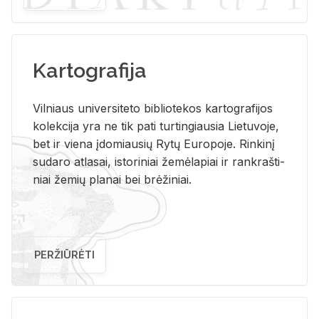
Kartografija
Vil­niaus uni­ver­si­te­to bi­b­lio­te­kos kar­to­gra­fi­jos
ko­lek­ci­ja yra ne tik pati tur­tin­giau­sia Lie­tu­vo­je,
bet ir vie­na įdo­miau­sių Rytų Eu­ro­po­je. Rin­ki­nį
su­da­ro at­la­sai, is­to­ri­niai že­mė­la­piai ir rank­raš­ti­
niai že­mių pla­nai bei brė­ži­niai.
PERŽIŪRĖTI