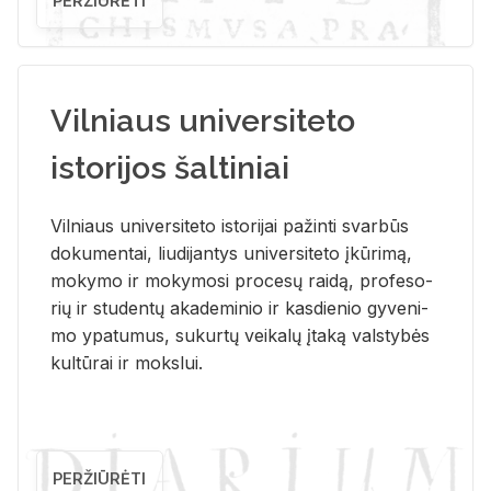
PERŽIŪRĖTI
Vilniaus universiteto
istorijos šaltiniai
Vil­niaus uni­ver­si­te­to is­to­ri­jai pa­žin­ti svar­būs
do­ku­men­tai, liu­di­jan­tys uni­ver­si­te­to įkū­ri­mą,
mo­ky­mo ir mo­ky­mo­si pro­ce­sų rai­dą, pro­fe­so­
rių ir stu­den­tų aka­de­mi­nio ir kas­die­nio gy­ve­ni­
mo ypa­tu­mus, su­kur­tų vei­ka­lų įta­ką vals­ty­bės
kul­tū­rai ir moks­lui.
PERŽIŪRĖTI