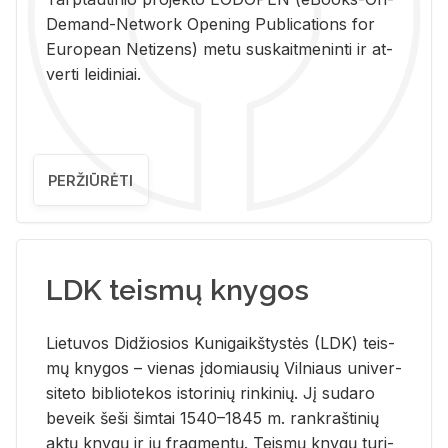
De­mand-Ne­twork Ope­ning Pub­li­ca­tions for
Eu­ro­pe­an Ne­ti­zens) metu su­skait­me­nin­ti ir at­
ver­ti lei­di­niai.
PERŽIŪRĖTI
LDK teismų knygos
Lie­tu­vos Di­džio­sios Ku­ni­gaikš­tys­tės (LDK) teis­
mų kny­gos – vie­nas įdo­miau­sių Vil­niaus uni­ver­
si­te­to bi­b­lio­te­kos is­to­ri­nių rin­ki­nių. Jį su­da­ro
be­veik šeši šim­tai 1540–1845 m. rank­raš­ti­nių
aktų kny­gų ir jų frag­men­tų. Teis­mų kny­gų tu­ri­