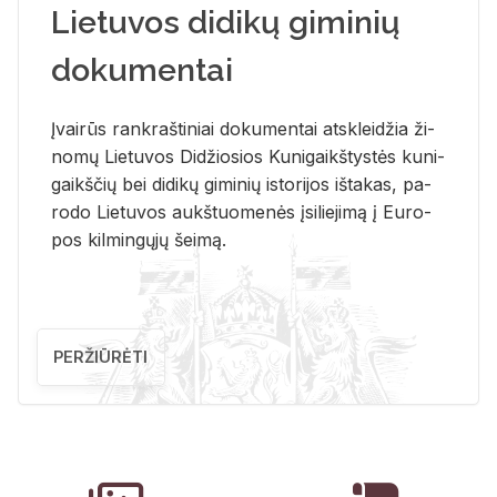
Lietuvos didikų giminių
dokumentai
Įvai­rūs rank­raš­ti­niai do­ku­men­tai at­sklei­džia ži­
no­mų Lie­tu­vos Di­džio­sios Ku­ni­gaikš­tys­tės ku­ni­
gaikš­čių bei di­di­kų gi­mi­nių is­to­ri­jos iš­ta­kas, pa­
ro­do Lie­tu­vos aukš­tuo­me­nės įsi­lie­ji­mą į Eu­ro­
pos kil­min­gų­jų šei­mą.
PERŽIŪRĖTI