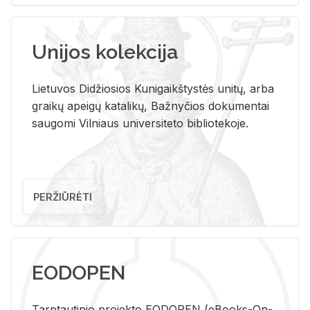
Unijos kolekcija
Lietuvos Didžiosios Kunigaikštystės unitų, arba
graikų apeigų katalikų, Bažnyčios dokumentai
saugomi Vilniaus universiteto bibliotekoje.
PERŽIŪRĖTI
EODOPEN
Tarp­tau­ti­nio pro­jek­to EO­DO­PEN (eBo­oks-On-