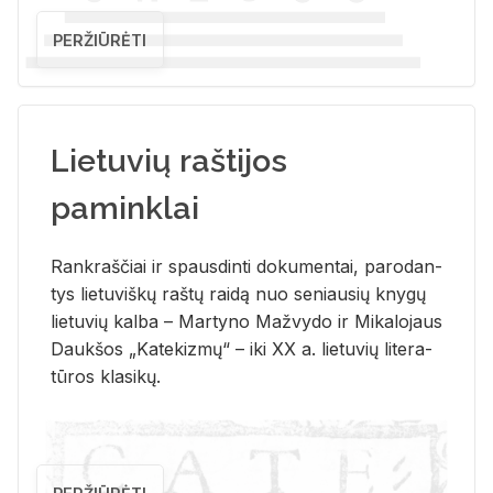
PERŽIŪRĖTI
Lietuvių raštijos
paminklai
Rank­raš­čiai ir spaus­din­ti do­ku­men­tai, pa­ro­dan­
tys lie­tu­viš­kų raš­tų rai­dą nuo se­niau­sių kny­gų
lie­tu­vių kal­ba – Mar­ty­no Ma­žvy­do ir Mi­ka­lo­jaus
Dauk­šos „Ka­te­kiz­mų“ – iki XX a. lie­tu­vių li­te­ra­
tū­ros kla­si­kų.