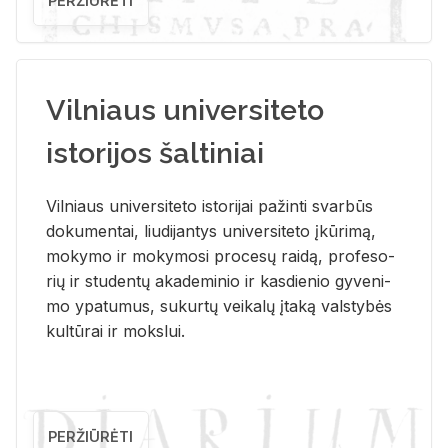
PERŽIŪRĖTI
Vilniaus universiteto
istorijos šaltiniai
Vil­niaus uni­ver­si­te­to is­to­ri­jai pa­žin­ti svar­būs
do­ku­men­tai, liu­di­jan­tys uni­ver­si­te­to įkū­ri­mą,
mo­ky­mo ir mo­ky­mo­si pro­ce­sų rai­dą, pro­fe­so­
rių ir stu­den­tų aka­de­mi­nio ir kas­die­nio gy­ve­ni­
mo ypa­tu­mus, su­kur­tų vei­ka­lų įta­ką vals­ty­bės
kul­tū­rai ir moks­lui.
PERŽIŪRĖTI