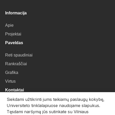
Informacija
Apie
Projektai
Paveldas
Reti spaudiniai
Rankraščiai
Grafika
Virtus
Kontaktai
Siekdami užtikrinti jums teikiamų paslaugų kokybę,
VU Biblioteka
Universiteto tinklalapiuose naudojame slapukus.
Universiteto g. 3, LT-01122, Vilnius
Tęsdami naršymą jūs sutinkate su Vilniaus