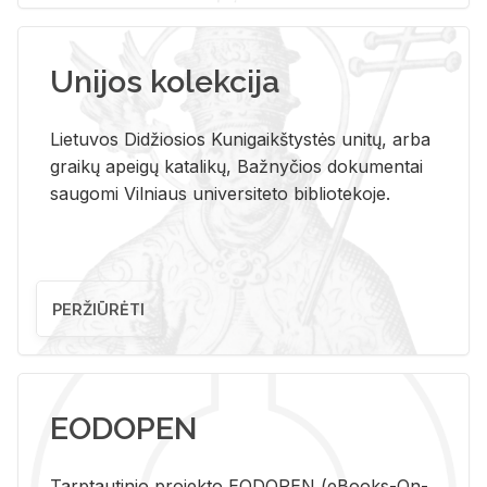
Unijos kolekcija
Lietuvos Didžiosios Kunigaikštystės unitų, arba
graikų apeigų katalikų, Bažnyčios dokumentai
saugomi Vilniaus universiteto bibliotekoje.
PERŽIŪRĖTI
EODOPEN
Tarp­tau­ti­nio pro­jek­to EO­DO­PEN (eBo­oks-On-