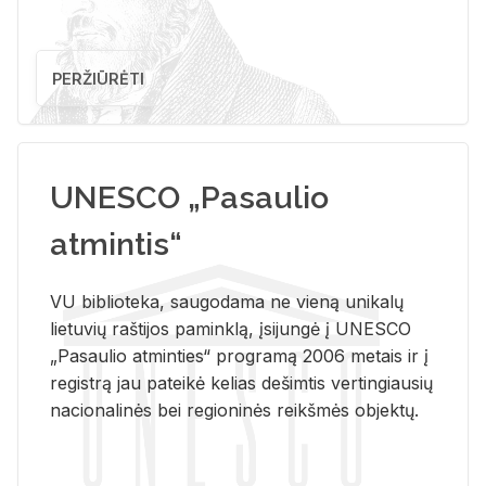
PERŽIŪRĖTI
UNESCO „Pasaulio
atmintis“
VU biblioteka, saugodama ne vieną unikalų
lietuvių raštijos paminklą, įsijungė į UNESCO
„Pasaulio atminties“ programą 2006 metais ir į
registrą jau pateikė kelias dešimtis vertingiausių
nacionalinės bei regioninės reikšmės objektų.