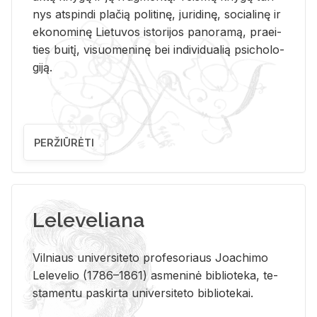
nys at­spin­di pla­čią po­li­ti­nę, ju­ri­di­nę, so­cia­li­nę ir
eko­no­mi­nę Lie­tu­vos is­to­ri­jos pa­no­ra­mą, pra­ei­
ties bui­tį, vi­suo­me­ni­nę bei in­di­vi­dua­lią psi­cho­lo­
gi­ją.
PERŽIŪRĖTI
Leleveliana
Vil­niaus uni­ver­si­te­to pro­fe­so­riaus Jo­a­chi­mo
Le­le­ve­lio (1786–1861) as­me­ni­nė bi­b­lio­te­ka, te­
sta­men­tu pa­skir­ta uni­ver­si­te­to bi­b­lio­te­kai.