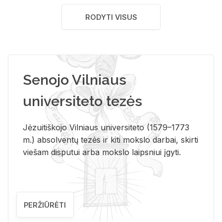
RODYTI VISUS
Senojo Vilniaus
universiteto tezės
Jėzuitiškojo Vilniaus universiteto (1579–1773
m.) absolventų tezės ir kiti mokslo darbai, skirti
viešam disputui arba mokslo laipsniui įgyti.
PERŽIŪRĖTI