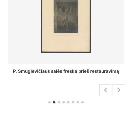
Stepono Batoro universiteto bibliotekos Profesorių
skaitykla