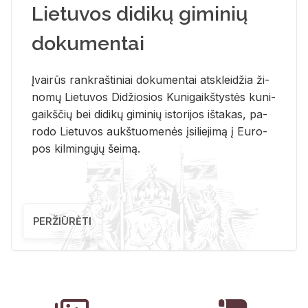
Lietuvos didikų giminių
dokumentai
Įvai­rūs rank­raš­ti­niai do­ku­men­tai at­sklei­džia ži­
no­mų Lie­tu­vos Di­džio­sios Ku­ni­gaikš­tys­tės ku­ni­
gaikš­čių bei di­di­kų gi­mi­nių is­to­ri­jos iš­ta­kas, pa­
ro­do Lie­tu­vos aukš­tuo­me­nės įsi­lie­ji­mą į Eu­ro­
pos kil­min­gų­jų šei­mą.
PERŽIŪRĖTI