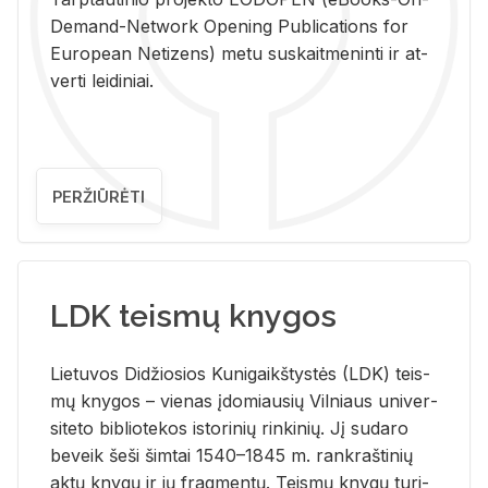
De­mand-Ne­twork Ope­ning Pub­li­ca­tions for
Eu­ro­pe­an Ne­ti­zens) metu su­skait­me­nin­ti ir at­
ver­ti lei­di­niai.
PERŽIŪRĖTI
LDK teismų knygos
Lie­tu­vos Di­džio­sios Ku­ni­gaikš­tys­tės (LDK) teis­
mų kny­gos – vie­nas įdo­miau­sių Vil­niaus uni­ver­
si­te­to bi­b­lio­te­kos is­to­ri­nių rin­ki­nių. Jį su­da­ro
be­veik šeši šim­tai 1540–1845 m. rank­raš­ti­nių
aktų kny­gų ir jų frag­men­tų. Teis­mų kny­gų tu­ri­