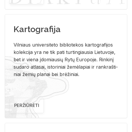
Kartografija
Vil­niaus uni­ver­si­te­to bi­b­lio­te­kos kar­to­gra­fi­jos
ko­lek­ci­ja yra ne tik pati tur­tin­giau­sia Lie­tu­vo­je,
bet ir vie­na įdo­miau­sių Rytų Eu­ro­po­je. Rin­ki­nį
su­da­ro at­la­sai, is­to­ri­niai že­mė­la­piai ir rank­raš­ti­
niai že­mių pla­nai bei brė­ži­niai.
PERŽIŪRĖTI