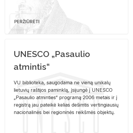
PERŽIŪRĖTI
UNESCO „Pasaulio
atmintis“
VU biblioteka, saugodama ne vieną unikalų
lietuvių raštijos paminklą, įsijungė į UNESCO
„Pasaulio atminties“ programą 2006 metais ir į
registrą jau pateikė kelias dešimtis vertingiausių
nacionalinės bei regioninės reikšmės objektų.