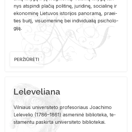
nys at­spin­di pla­čią po­li­ti­nę, ju­ri­di­nę, so­cia­li­nę ir
eko­no­mi­nę Lie­tu­vos is­to­ri­jos pa­no­ra­mą, pra­ei­
ties bui­tį, vi­suo­me­ni­nę bei in­di­vi­dua­lią psi­cho­lo­
gi­ją.
PERŽIŪRĖTI
Leleveliana
Vil­niaus uni­ver­si­te­to pro­fe­so­riaus Jo­a­chi­mo
Le­le­ve­lio (1786–1861) as­me­ni­nė bi­b­lio­te­ka, te­
sta­men­tu pa­skir­ta uni­ver­si­te­to bi­b­lio­te­kai.