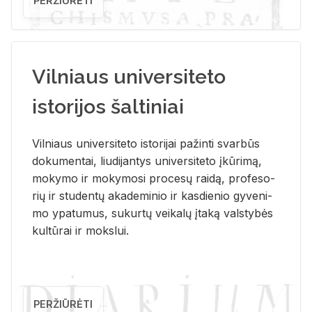
PERŽIŪRĖTI
Vilniaus universiteto
istorijos šaltiniai
Vil­niaus uni­ver­si­te­to is­to­ri­jai pa­žin­ti svar­būs
do­ku­men­tai, liu­di­jan­tys uni­ver­si­te­to įkū­ri­mą,
mo­ky­mo ir mo­ky­mo­si pro­ce­sų rai­dą, pro­fe­so­
rių ir stu­den­tų aka­de­mi­nio ir kas­die­nio gy­ve­ni­
mo ypa­tu­mus, su­kur­tų vei­ka­lų įta­ką vals­ty­bės
kul­tū­rai ir moks­lui.
PERŽIŪRĖTI