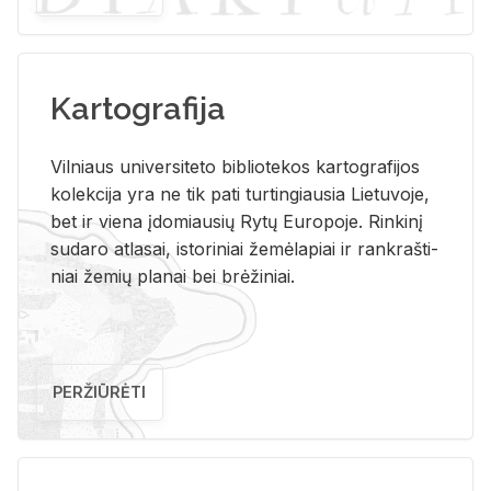
Kartografija
Vil­niaus uni­ver­si­te­to bi­b­lio­te­kos kar­to­gra­fi­jos
ko­lek­ci­ja yra ne tik pati tur­tin­giau­sia Lie­tu­vo­je,
bet ir vie­na įdo­miau­sių Rytų Eu­ro­po­je. Rin­ki­nį
su­da­ro at­la­sai, is­to­ri­niai že­mė­la­piai ir rank­raš­ti­
niai že­mių pla­nai bei brė­ži­niai.
PERŽIŪRĖTI