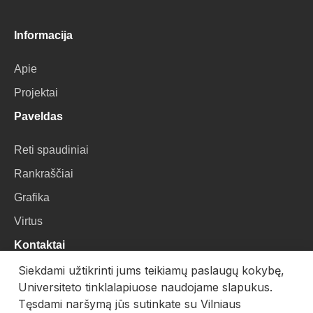
Informacija
Apie
Projektai
Paveldas
Reti spaudiniai
Rankraščiai
Grafika
Virtus
Kontaktai
Siekdami užtikrinti jums teikiamų paslaugų kokybę,
VU Biblioteka
Universiteto tinklalapiuose naudojame slapukus.
Universiteto g. 3, LT-01122, Vilnius
Tęsdami naršymą jūs sutinkate su Vilniaus