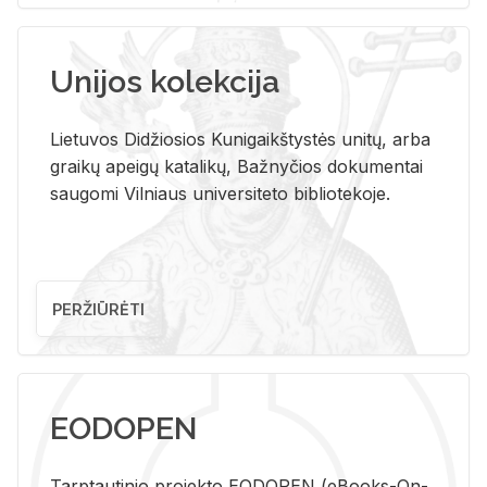
Unijos kolekcija
Lietuvos Didžiosios Kunigaikštystės unitų, arba
graikų apeigų katalikų, Bažnyčios dokumentai
saugomi Vilniaus universiteto bibliotekoje.
PERŽIŪRĖTI
EODOPEN
Tarp­tau­ti­nio pro­jek­to EO­DO­PEN (eBo­oks-On-