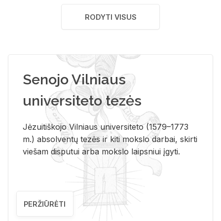
RODYTI VISUS
Senojo Vilniaus
universiteto tezės
Jėzuitiškojo Vilniaus universiteto (1579–1773
m.) absolventų tezės ir kiti mokslo darbai, skirti
viešam disputui arba mokslo laipsniui įgyti.
PERŽIŪRĖTI