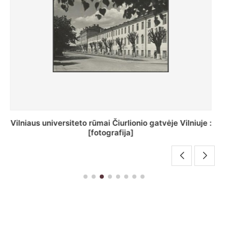
St. Batoro universiteto J. Pilsudskio kolegija :
[fotografija]