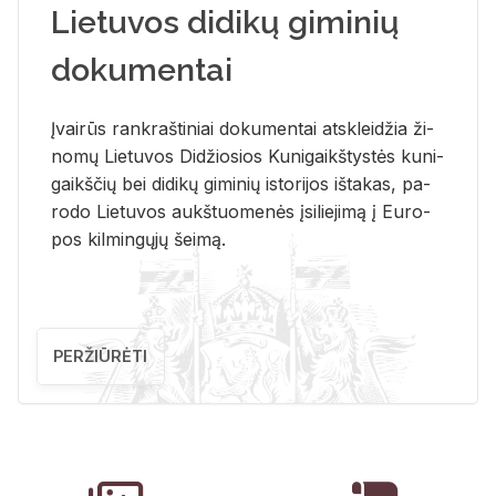
Lietuvos didikų giminių
dokumentai
Įvai­rūs rank­raš­ti­niai do­ku­men­tai at­sklei­džia ži­
no­mų Lie­tu­vos Di­džio­sios Ku­ni­gaikš­tys­tės ku­ni­
gaikš­čių bei di­di­kų gi­mi­nių is­to­ri­jos iš­ta­kas, pa­
ro­do Lie­tu­vos aukš­tuo­me­nės įsi­lie­ji­mą į Eu­ro­
pos kil­min­gų­jų šei­mą.
PERŽIŪRĖTI