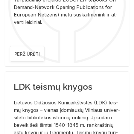
De­mand-Ne­twork Ope­ning Pub­li­ca­tions for
Eu­ro­pe­an Ne­ti­zens) metu su­skait­me­nin­ti ir at­
ver­ti lei­di­niai.
PERŽIŪRĖTI
LDK teismų knygos
Lie­tu­vos Di­džio­sios Ku­ni­gaikš­tys­tės (LDK) teis­
mų kny­gos – vie­nas įdo­miau­sių Vil­niaus uni­ver­
si­te­to bi­b­lio­te­kos is­to­ri­nių rin­ki­nių. Jį su­da­ro
be­veik šeši šim­tai 1540–1845 m. rank­raš­ti­nių
aktų kny­gų ir jų frag­men­tų. Teis­mų kny­gų tu­ri­