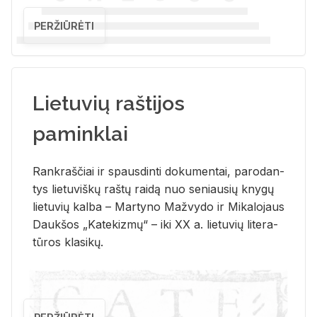
PERŽIŪRĖTI
Lietuvių raštijos
paminklai
Rank­raš­čiai ir spaus­din­ti do­ku­men­tai, pa­ro­dan­
tys lie­tu­viš­kų raš­tų rai­dą nuo se­niau­sių kny­gų
lie­tu­vių kal­ba – Mar­ty­no Ma­žvy­do ir Mi­ka­lo­jaus
Dauk­šos „Ka­te­kiz­mų“ – iki XX a. lie­tu­vių li­te­ra­
tū­ros kla­si­kų.