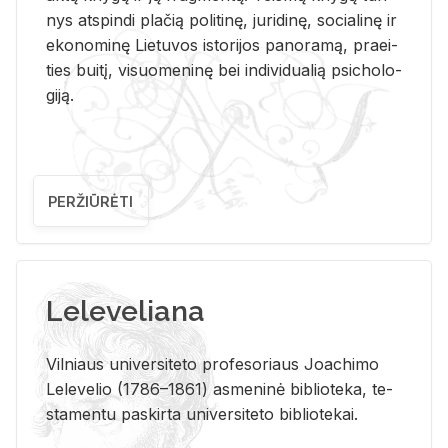
nys at­spin­di pla­čią po­li­ti­nę, ju­ri­di­nę, so­cia­li­nę ir
eko­no­mi­nę Lie­tu­vos is­to­ri­jos pa­no­ra­mą, pra­ei­
ties bui­tį, vi­suo­me­ni­nę bei in­di­vi­dua­lią psi­cho­lo­
gi­ją.
PERŽIŪRĖTI
Leleveliana
Vil­niaus uni­ver­si­te­to pro­fe­so­riaus Jo­a­chi­mo
Le­le­ve­lio (1786–1861) as­me­ni­nė bi­b­lio­te­ka, te­
sta­men­tu pa­skir­ta uni­ver­si­te­to bi­b­lio­te­kai.