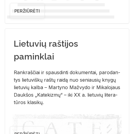
PERŽIŪRĖTI
Lietuvių raštijos
paminklai
Rank­raš­čiai ir spaus­din­ti do­ku­men­tai, pa­ro­dan­
tys lie­tu­viš­kų raš­tų rai­dą nuo se­niau­sių kny­gų
lie­tu­vių kal­ba – Mar­ty­no Ma­žvy­do ir Mi­ka­lo­jaus
Dauk­šos „Ka­te­kiz­mų“ – iki XX a. lie­tu­vių li­te­ra­
tū­ros kla­si­kų.