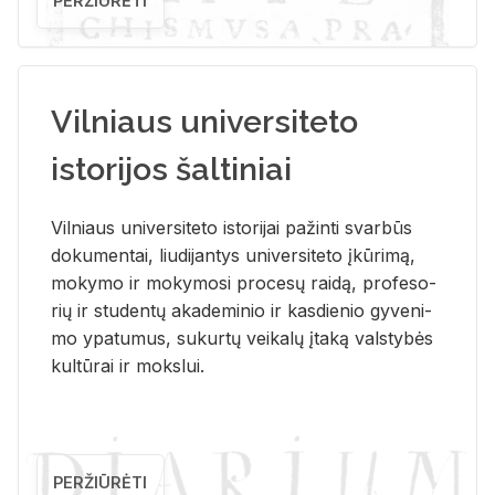
PERŽIŪRĖTI
Vilniaus universiteto
istorijos šaltiniai
Vil­niaus uni­ver­si­te­to is­to­ri­jai pa­žin­ti svar­būs
do­ku­men­tai, liu­di­jan­tys uni­ver­si­te­to įkū­ri­mą,
mo­ky­mo ir mo­ky­mo­si pro­ce­sų rai­dą, pro­fe­so­
rių ir stu­den­tų aka­de­mi­nio ir kas­die­nio gy­ve­ni­
mo ypa­tu­mus, su­kur­tų vei­ka­lų įta­ką vals­ty­bės
kul­tū­rai ir moks­lui.
PERŽIŪRĖTI