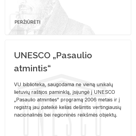
PERŽIŪRĖTI
UNESCO „Pasaulio
atmintis“
VU biblioteka, saugodama ne vieną unikalų
lietuvių raštijos paminklą, įsijungė į UNESCO
„Pasaulio atminties“ programą 2006 metais ir į
registrą jau pateikė kelias dešimtis vertingiausių
nacionalinės bei regioninės reikšmės objektų.