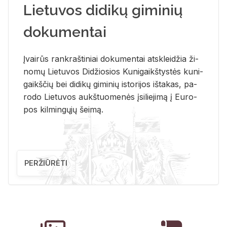
Lietuvos didikų giminių
dokumentai
Įvai­rūs rank­raš­ti­niai do­ku­men­tai at­sklei­džia ži­
no­mų Lie­tu­vos Di­džio­sios Ku­ni­gaikš­tys­tės ku­ni­
gaikš­čių bei di­di­kų gi­mi­nių is­to­ri­jos iš­ta­kas, pa­
ro­do Lie­tu­vos aukš­tuo­me­nės įsi­lie­ji­mą į Eu­ro­
pos kil­min­gų­jų šei­mą.
PERŽIŪRĖTI