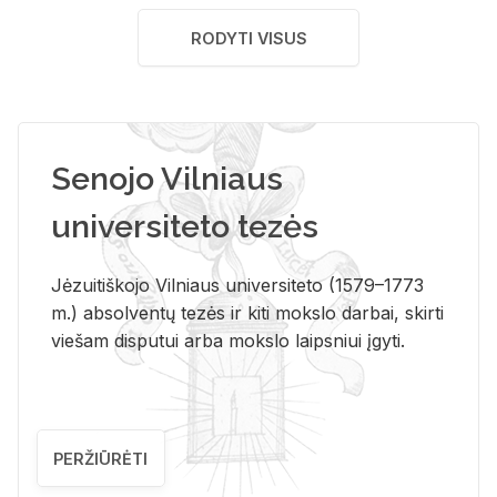
RODYTI VISUS
Senojo Vilniaus
universiteto tezės
Jėzuitiškojo Vilniaus universiteto (1579–1773
m.) absolventų tezės ir kiti mokslo darbai, skirti
viešam disputui arba mokslo laipsniui įgyti.
PERŽIŪRĖTI