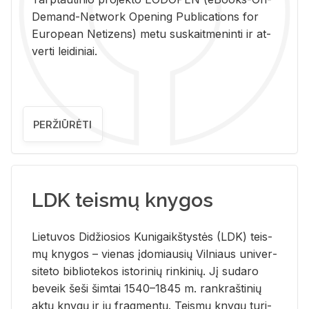
De­mand-Ne­twork Ope­ning Pub­li­ca­tions for
Eu­ro­pe­an Ne­ti­zens) metu su­skait­me­nin­ti ir at­
ver­ti lei­di­niai.
PERŽIŪRĖTI
LDK teismų knygos
Lie­tu­vos Di­džio­sios Ku­ni­gaikš­tys­tės (LDK) teis­
mų kny­gos – vie­nas įdo­miau­sių Vil­niaus uni­ver­
si­te­to bi­b­lio­te­kos is­to­ri­nių rin­ki­nių. Jį su­da­ro
be­veik šeši šim­tai 1540–1845 m. rank­raš­ti­nių
aktų kny­gų ir jų frag­men­tų. Teis­mų kny­gų tu­ri­