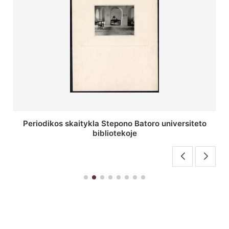
Stepono Batoro universiteto bibliotekos antrojo
aukšto fojė