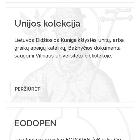
Unijos kolekcija
Lietuvos Didžiosios Kunigaikštystės unitų, arba
graikų apeigų katalikų, Bažnyčios dokumentai
saugomi Vilniaus universiteto bibliotekoje.
PERŽIŪRĖTI
EODOPEN
Tarp­tau­ti­nio pro­jek­to EO­DO­PEN (eBo­oks-On-