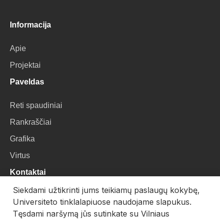
Informacija
Apie
Projektai
Paveldas
Reti spaudiniai
Rankraščiai
Grafika
Virtus
Kontaktai
Siekdami užtikrinti jums teikiamų paslaugų kokybę,
VU Biblioteka
Universiteto tinklalapiuose naudojame slapukus.
Universiteto g. 3, LT-01122, Vilnius
Tęsdami naršymą jūs sutinkate su Vilniaus