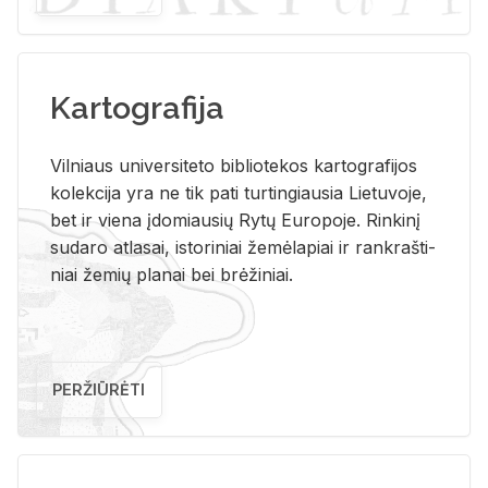
Kartografija
Vil­niaus uni­ver­si­te­to bi­b­lio­te­kos kar­to­gra­fi­jos
ko­lek­ci­ja yra ne tik pati tur­tin­giau­sia Lie­tu­vo­je,
bet ir vie­na įdo­miau­sių Rytų Eu­ro­po­je. Rin­ki­nį
su­da­ro at­la­sai, is­to­ri­niai že­mė­la­piai ir rank­raš­ti­
niai že­mių pla­nai bei brė­ži­niai.
PERŽIŪRĖTI