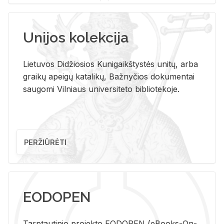
Unijos kolekcija
Lietuvos Didžiosios Kunigaikštystės unitų, arba
graikų apeigų katalikų, Bažnyčios dokumentai
saugomi Vilniaus universiteto bibliotekoje.
PERŽIŪRĖTI
EODOPEN
Tarp­tau­ti­nio pro­jek­to EO­DO­PEN (eBo­oks-On-