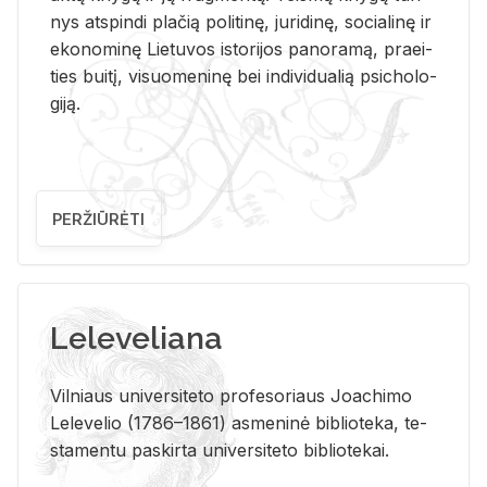
nys at­spin­di pla­čią po­li­ti­nę, ju­ri­di­nę, so­cia­li­nę ir
eko­no­mi­nę Lie­tu­vos is­to­ri­jos pa­no­ra­mą, pra­ei­
ties bui­tį, vi­suo­me­ni­nę bei in­di­vi­dua­lią psi­cho­lo­
gi­ją.
PERŽIŪRĖTI
Leleveliana
Vil­niaus uni­ver­si­te­to pro­fe­so­riaus Jo­a­chi­mo
Le­le­ve­lio (1786–1861) as­me­ni­nė bi­b­lio­te­ka, te­
sta­men­tu pa­skir­ta uni­ver­si­te­to bi­b­lio­te­kai.