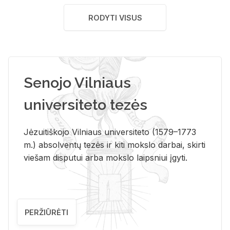
RODYTI VISUS
Senojo Vilniaus
universiteto tezės
Jėzuitiškojo Vilniaus universiteto (1579–1773
m.) absolventų tezės ir kiti mokslo darbai, skirti
viešam disputui arba mokslo laipsniui įgyti.
PERŽIŪRĖTI