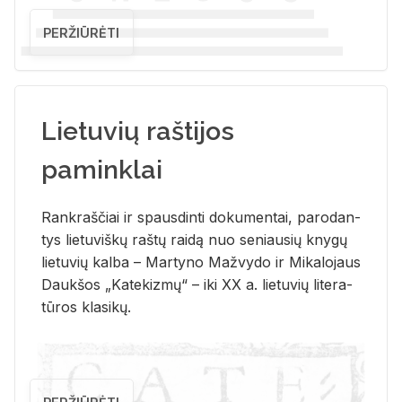
PERŽIŪRĖTI
Lietuvių raštijos
paminklai
Rank­raš­čiai ir spaus­din­ti do­ku­men­tai, pa­ro­dan­
tys lie­tu­viš­kų raš­tų rai­dą nuo se­niau­sių kny­gų
lie­tu­vių kal­ba – Mar­ty­no Ma­žvy­do ir Mi­ka­lo­jaus
Dauk­šos „Ka­te­kiz­mų“ – iki XX a. lie­tu­vių li­te­ra­
tū­ros kla­si­kų.