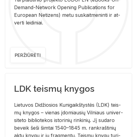
De­mand-Ne­twork Ope­ning Pub­li­ca­tions for
Eu­ro­pe­an Ne­ti­zens) metu su­skait­me­nin­ti ir at­
ver­ti lei­di­niai.
PERŽIŪRĖTI
LDK teismų knygos
Lie­tu­vos Di­džio­sios Ku­ni­gaikš­tys­tės (LDK) teis­
mų kny­gos – vie­nas įdo­miau­sių Vil­niaus uni­ver­
si­te­to bi­b­lio­te­kos is­to­ri­nių rin­ki­nių. Jį su­da­ro
be­veik šeši šim­tai 1540–1845 m. rank­raš­ti­nių
aktų kny­gų ir jų frag­men­tų. Teis­mų kny­gų tu­ri­