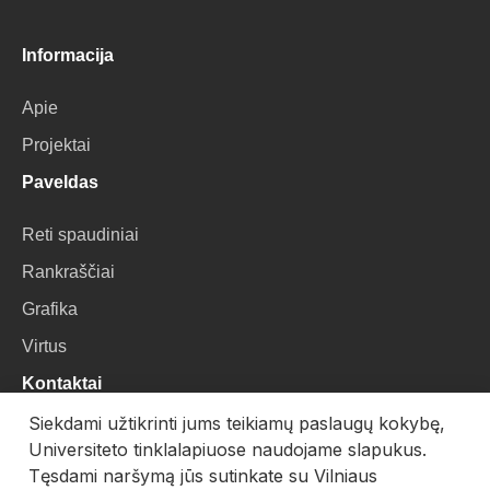
Informacija
Apie
Projektai
Paveldas
Reti spaudiniai
Rankraščiai
Grafika
Virtus
Kontaktai
Siekdami užtikrinti jums teikiamų paslaugų kokybę,
VU Biblioteka
Universiteto tinklalapiuose naudojame slapukus.
Universiteto g. 3, LT-01122, Vilnius
Tęsdami naršymą jūs sutinkate su Vilniaus