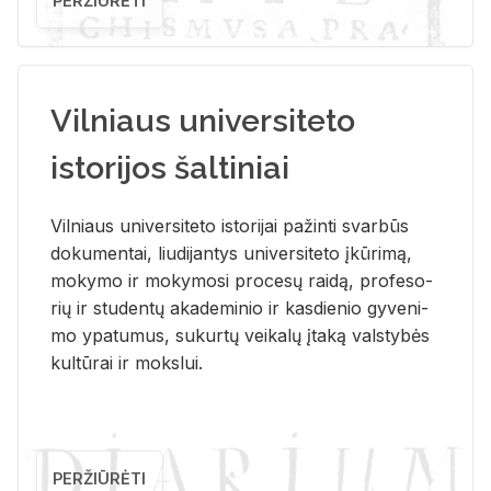
PERŽIŪRĖTI
Vilniaus universiteto
istorijos šaltiniai
Vil­niaus uni­ver­si­te­to is­to­ri­jai pa­žin­ti svar­būs
do­ku­men­tai, liu­di­jan­tys uni­ver­si­te­to įkū­ri­mą,
mo­ky­mo ir mo­ky­mo­si pro­ce­sų rai­dą, pro­fe­so­
rių ir stu­den­tų aka­de­mi­nio ir kas­die­nio gy­ve­ni­
mo ypa­tu­mus, su­kur­tų vei­ka­lų įta­ką vals­ty­bės
kul­tū­rai ir moks­lui.
PERŽIŪRĖTI