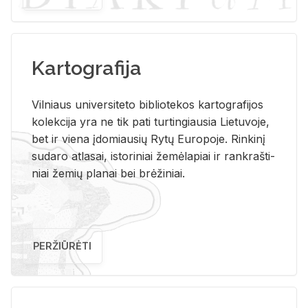
Kartografija
Vil­niaus uni­ver­si­te­to bi­b­lio­te­kos kar­to­gra­fi­jos
ko­lek­ci­ja yra ne tik pati tur­tin­giau­sia Lie­tu­vo­je,
bet ir vie­na įdo­miau­sių Rytų Eu­ro­po­je. Rin­ki­nį
su­da­ro at­la­sai, is­to­ri­niai že­mė­la­piai ir rank­raš­ti­
niai že­mių pla­nai bei brė­ži­niai.
PERŽIŪRĖTI