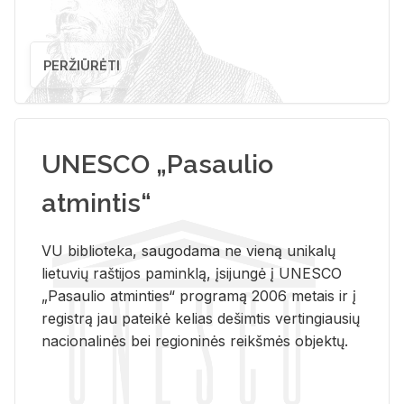
PERŽIŪRĖTI
UNESCO „Pasaulio
atmintis“
VU biblioteka, saugodama ne vieną unikalų
lietuvių raštijos paminklą, įsijungė į UNESCO
„Pasaulio atminties“ programą 2006 metais ir į
registrą jau pateikė kelias dešimtis vertingiausių
nacionalinės bei regioninės reikšmės objektų.