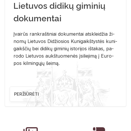
Lietuvos didikų giminių
dokumentai
Įvai­rūs rank­raš­ti­niai do­ku­men­tai at­sklei­džia ži­
no­mų Lie­tu­vos Di­džio­sios Ku­ni­gaikš­tys­tės ku­ni­
gaikš­čių bei di­di­kų gi­mi­nių is­to­ri­jos iš­ta­kas, pa­
ro­do Lie­tu­vos aukš­tuo­me­nės įsi­lie­ji­mą į Eu­ro­
pos kil­min­gų­jų šei­mą.
PERŽIŪRĖTI