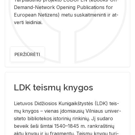
De­mand-Ne­twork Ope­ning Pub­li­ca­tions for
Eu­ro­pe­an Ne­ti­zens) metu su­skait­me­nin­ti ir at­
ver­ti lei­di­niai.
PERŽIŪRĖTI
LDK teismų knygos
Lie­tu­vos Di­džio­sios Ku­ni­gaikš­tys­tės (LDK) teis­
mų kny­gos – vie­nas įdo­miau­sių Vil­niaus uni­ver­
si­te­to bi­b­lio­te­kos is­to­ri­nių rin­ki­nių. Jį su­da­ro
be­veik šeši šim­tai 1540–1845 m. rank­raš­ti­nių
aktų kny­gų ir jų frag­men­tų. Teis­mų kny­gų tu­ri­