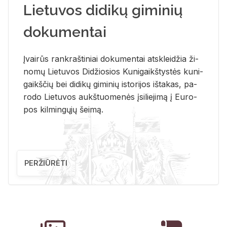
Lietuvos didikų giminių
dokumentai
Įvai­rūs rank­raš­ti­niai do­ku­men­tai at­sklei­džia ži­
no­mų Lie­tu­vos Di­džio­sios Ku­ni­gaikš­tys­tės ku­ni­
gaikš­čių bei di­di­kų gi­mi­nių is­to­ri­jos iš­ta­kas, pa­
ro­do Lie­tu­vos aukš­tuo­me­nės įsi­lie­ji­mą į Eu­ro­
pos kil­min­gų­jų šei­mą.
PERŽIŪRĖTI