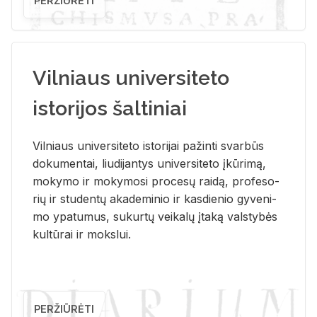
PERŽIŪRĖTI
Vilniaus universiteto
istorijos šaltiniai
Vil­niaus uni­ver­si­te­to is­to­ri­jai pa­žin­ti svar­būs
do­ku­men­tai, liu­di­jan­tys uni­ver­si­te­to įkū­ri­mą,
mo­ky­mo ir mo­ky­mo­si pro­ce­sų rai­dą, pro­fe­so­
rių ir stu­den­tų aka­de­mi­nio ir kas­die­nio gy­ve­ni­
mo ypa­tu­mus, su­kur­tų vei­ka­lų įta­ką vals­ty­bės
kul­tū­rai ir moks­lui.
PERŽIŪRĖTI