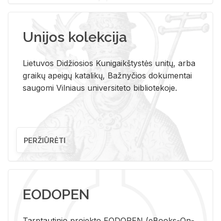
Unijos kolekcija
Lietuvos Didžiosios Kunigaikštystės unitų, arba
graikų apeigų katalikų, Bažnyčios dokumentai
saugomi Vilniaus universiteto bibliotekoje.
PERŽIŪRĖTI
EODOPEN
Tarp­tau­ti­nio pro­jek­to EO­DO­PEN (eBo­oks-On-