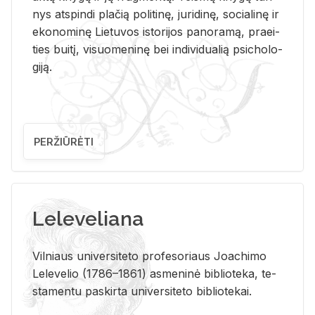
nys at­spin­di pla­čią po­li­ti­nę, ju­ri­di­nę, so­cia­li­nę ir
eko­no­mi­nę Lie­tu­vos is­to­ri­jos pa­no­ra­mą, pra­ei­
ties bui­tį, vi­suo­me­ni­nę bei in­di­vi­dua­lią psi­cho­lo­
gi­ją.
PERŽIŪRĖTI
Leleveliana
Vil­niaus uni­ver­si­te­to pro­fe­so­riaus Jo­a­chi­mo
Le­le­ve­lio (1786–1861) as­me­ni­nė bi­b­lio­te­ka, te­
sta­men­tu pa­skir­ta uni­ver­si­te­to bi­b­lio­te­kai.