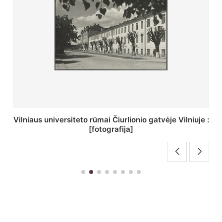
 :
St. Batoro universiteto J. Pilsudskio kolegija :
[fotografija]