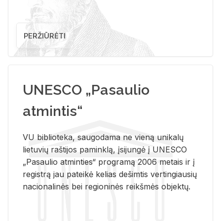
PERŽIŪRĖTI
UNESCO „Pasaulio
atmintis“
VU biblioteka, saugodama ne vieną unikalų
lietuvių raštijos paminklą, įsijungė į UNESCO
„Pasaulio atminties“ programą 2006 metais ir į
registrą jau pateikė kelias dešimtis vertingiausių
nacionalinės bei regioninės reikšmės objektų.