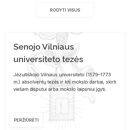
RODYTI VISUS
Senojo Vilniaus
universiteto tezės
Jėzuitiškojo Vilniaus universiteto (1579–1773
m.) absolventų tezės ir kiti mokslo darbai, skirti
viešam disputui arba mokslo laipsniui įgyti.
PERŽIŪRĖTI