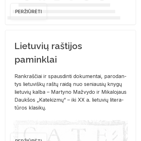
PERŽIŪRĖTI
Lietuvių raštijos
paminklai
Rank­raš­čiai ir spaus­din­ti do­ku­men­tai, pa­ro­dan­
tys lie­tu­viš­kų raš­tų rai­dą nuo se­niau­sių kny­gų
lie­tu­vių kal­ba – Mar­ty­no Ma­žvy­do ir Mi­ka­lo­jaus
Dauk­šos „Ka­te­kiz­mų“ – iki XX a. lie­tu­vių li­te­ra­
tū­ros kla­si­kų.