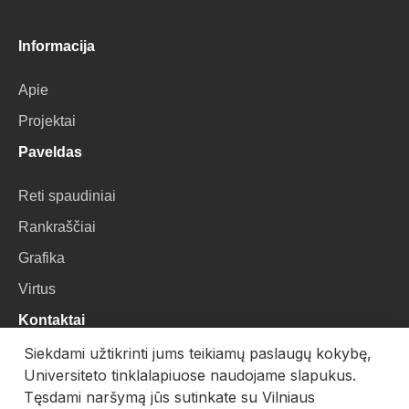
Informacija
Apie
Projektai
Paveldas
Reti spaudiniai
Rankraščiai
Grafika
Virtus
Kontaktai
Siekdami užtikrinti jums teikiamų paslaugų kokybę,
VU Biblioteka
Universiteto tinklalapiuose naudojame slapukus.
Universiteto g. 3, LT-01122, Vilnius
Tęsdami naršymą jūs sutinkate su Vilniaus