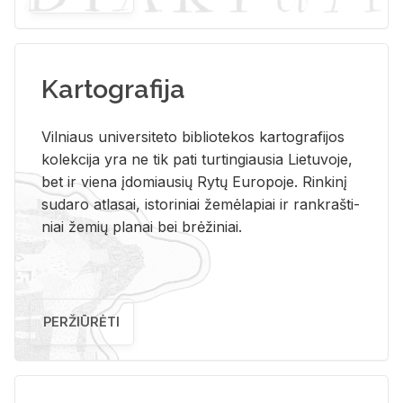
Kartografija
Vil­niaus uni­ver­si­te­to bi­b­lio­te­kos kar­to­gra­fi­jos
ko­lek­ci­ja yra ne tik pati tur­tin­giau­sia Lie­tu­vo­je,
bet ir vie­na įdo­miau­sių Rytų Eu­ro­po­je. Rin­ki­nį
su­da­ro at­la­sai, is­to­ri­niai že­mė­la­piai ir rank­raš­ti­
niai že­mių pla­nai bei brė­ži­niai.
PERŽIŪRĖTI