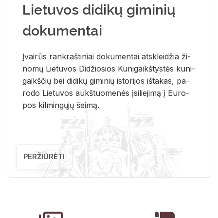
Lietuvos didikų giminių
dokumentai
Įvai­rūs rank­raš­ti­niai do­ku­men­tai at­sklei­džia ži­
no­mų Lie­tu­vos Di­džio­sios Ku­ni­gaikš­tys­tės ku­ni­
gaikš­čių bei di­di­kų gi­mi­nių is­to­ri­jos iš­ta­kas, pa­
ro­do Lie­tu­vos aukš­tuo­me­nės įsi­lie­ji­mą į Eu­ro­
pos kil­min­gų­jų šei­mą.
PERŽIŪRĖTI