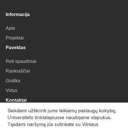
Informacija
Apie
Projektai
Paveldas
Reti spaudiniai
Rankraščiai
Grafika
Virtus
Kontaktai
Siekdami užtikrinti jums teikiamų paslaugų kokybę,
VU Biblioteka
Universiteto tinklalapiuose naudojame slapukus.
Universiteto g. 3, LT-01122, Vilnius
Tęsdami naršymą jūs sutinkate su Vilniaus