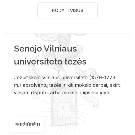
RODYTI VISUS
Senojo Vilniaus
universiteto tezės
Jėzuitiškojo Vilniaus universiteto (1579–1773
m.) absolventų tezės ir kiti mokslo darbai, skirti
viešam disputui arba mokslo laipsniui įgyti.
PERŽIŪRĖTI