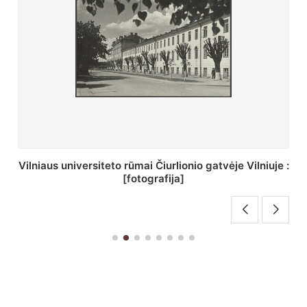
St. Batoro universiteto J. Pilsudskio kolegija :
[fotografija]