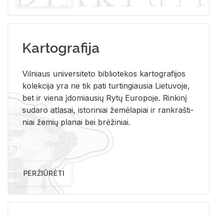
Kartografija
Vil­niaus uni­ver­si­te­to bi­b­lio­te­kos kar­to­gra­fi­jos
ko­lek­ci­ja yra ne tik pati tur­tin­giau­sia Lie­tu­vo­je,
bet ir vie­na įdo­miau­sių Rytų Eu­ro­po­je. Rin­ki­nį
su­da­ro at­la­sai, is­to­ri­niai že­mė­la­piai ir rank­raš­ti­
niai že­mių pla­nai bei brė­ži­niai.
PERŽIŪRĖTI