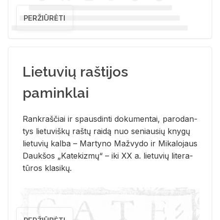
PERŽIŪRĖTI
Lietuvių raštijos
paminklai
Rank­raš­čiai ir spaus­din­ti do­ku­men­tai, pa­ro­dan­
tys lie­tu­viš­kų raš­tų rai­dą nuo se­niau­sių kny­gų
lie­tu­vių kal­ba – Mar­ty­no Ma­žvy­do ir Mi­ka­lo­jaus
Dauk­šos „Ka­te­kiz­mų“ – iki XX a. lie­tu­vių li­te­ra­
tū­ros kla­si­kų.