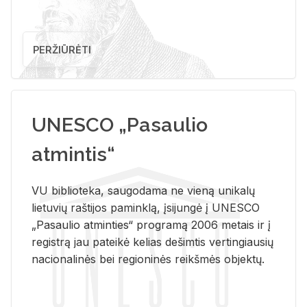
PERŽIŪRĖTI
UNESCO „Pasaulio
atmintis“
VU biblioteka, saugodama ne vieną unikalų
lietuvių raštijos paminklą, įsijungė į UNESCO
„Pasaulio atminties“ programą 2006 metais ir į
registrą jau pateikė kelias dešimtis vertingiausių
nacionalinės bei regioninės reikšmės objektų.