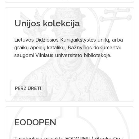
Unijos kolekcija
Lietuvos Didžiosios Kunigaikštystės unitų, arba
graikų apeigų katalikų, Bažnyčios dokumentai
saugomi Vilniaus universiteto bibliotekoje.
PERŽIŪRĖTI
EODOPEN
Tarp­tau­ti­nio pro­jek­to EO­DO­PEN (eBo­oks-On-