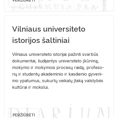
PERŽIŪRĖTI
Vilniaus universiteto
istorijos šaltiniai
Vil­niaus uni­ver­si­te­to is­to­ri­jai pa­žin­ti svar­būs
do­ku­men­tai, liu­di­jan­tys uni­ver­si­te­to įkū­ri­mą,
mo­ky­mo ir mo­ky­mo­si pro­ce­sų rai­dą, pro­fe­so­
rių ir stu­den­tų aka­de­mi­nio ir kas­die­nio gy­ve­ni­
mo ypa­tu­mus, su­kur­tų vei­ka­lų įta­ką vals­ty­bės
kul­tū­rai ir moks­lui.
PERŽIŪRĖTI