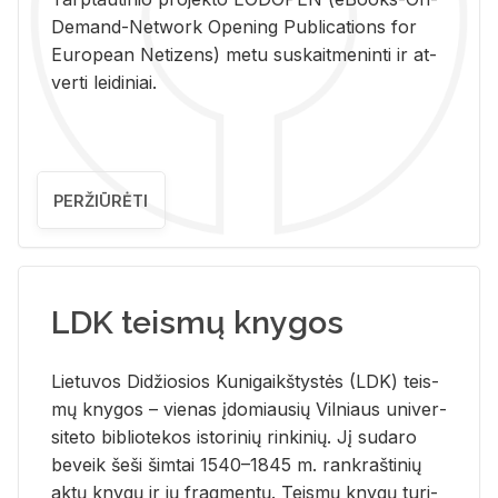
De­mand-Ne­twork Ope­ning Pub­li­ca­tions for
Eu­ro­pe­an Ne­ti­zens) metu su­skait­me­nin­ti ir at­
ver­ti lei­di­niai.
PERŽIŪRĖTI
LDK teismų knygos
Lie­tu­vos Di­džio­sios Ku­ni­gaikš­tys­tės (LDK) teis­
mų kny­gos – vie­nas įdo­miau­sių Vil­niaus uni­ver­
si­te­to bi­b­lio­te­kos is­to­ri­nių rin­ki­nių. Jį su­da­ro
be­veik šeši šim­tai 1540–1845 m. rank­raš­ti­nių
aktų kny­gų ir jų frag­men­tų. Teis­mų kny­gų tu­ri­