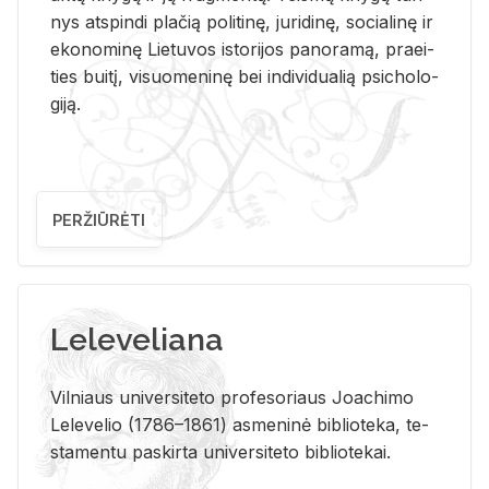
nys at­spin­di pla­čią po­li­ti­nę, ju­ri­di­nę, so­cia­li­nę ir
eko­no­mi­nę Lie­tu­vos is­to­ri­jos pa­no­ra­mą, pra­ei­
ties bui­tį, vi­suo­me­ni­nę bei in­di­vi­dua­lią psi­cho­lo­
gi­ją.
PERŽIŪRĖTI
Leleveliana
Vil­niaus uni­ver­si­te­to pro­fe­so­riaus Jo­a­chi­mo
Le­le­ve­lio (1786–1861) as­me­ni­nė bi­b­lio­te­ka, te­
sta­men­tu pa­skir­ta uni­ver­si­te­to bi­b­lio­te­kai.