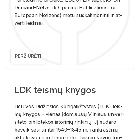
De­mand-Ne­twork Ope­ning Pub­li­ca­tions for
Eu­ro­pe­an Ne­ti­zens) metu su­skait­me­nin­ti ir at­
ver­ti lei­di­niai.
PERŽIŪRĖTI
LDK teismų knygos
Lie­tu­vos Di­džio­sios Ku­ni­gaikš­tys­tės (LDK) teis­
mų kny­gos – vie­nas įdo­miau­sių Vil­niaus uni­ver­
si­te­to bi­b­lio­te­kos is­to­ri­nių rin­ki­nių. Jį su­da­ro
be­veik šeši šim­tai 1540–1845 m. rank­raš­ti­nių
aktų kny­gų ir jų frag­men­tų. Teis­mų kny­gų tu­ri­