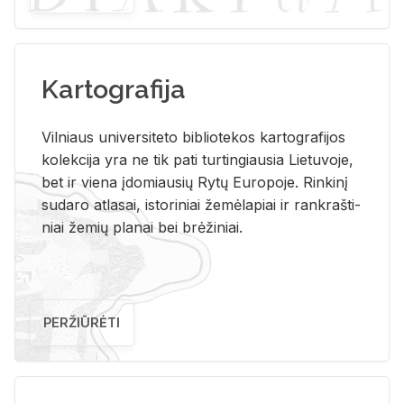
Kartografija
Vil­niaus uni­ver­si­te­to bi­b­lio­te­kos kar­to­gra­fi­jos
ko­lek­ci­ja yra ne tik pati tur­tin­giau­sia Lie­tu­vo­je,
bet ir vie­na įdo­miau­sių Rytų Eu­ro­po­je. Rin­ki­nį
su­da­ro at­la­sai, is­to­ri­niai že­mė­la­piai ir rank­raš­ti­
niai že­mių pla­nai bei brė­ži­niai.
PERŽIŪRĖTI