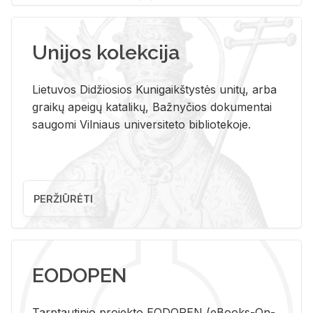
Unijos kolekcija
Lietuvos Didžiosios Kunigaikštystės unitų, arba
graikų apeigų katalikų, Bažnyčios dokumentai
saugomi Vilniaus universiteto bibliotekoje.
PERŽIŪRĖTI
EODOPEN
Tarp­tau­ti­nio pro­jek­to EO­DO­PEN (eBo­oks-On-