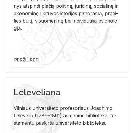
nys at­spin­di pla­čią po­li­ti­nę, ju­ri­di­nę, so­cia­li­nę ir
eko­no­mi­nę Lie­tu­vos is­to­ri­jos pa­no­ra­mą, pra­ei­
ties bui­tį, vi­suo­me­ni­nę bei in­di­vi­dua­lią psi­cho­lo­
gi­ją.
PERŽIŪRĖTI
Leleveliana
Vil­niaus uni­ver­si­te­to pro­fe­so­riaus Jo­a­chi­mo
Le­le­ve­lio (1786–1861) as­me­ni­nė bi­b­lio­te­ka, te­
sta­men­tu pa­skir­ta uni­ver­si­te­to bi­b­lio­te­kai.