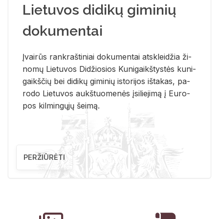
Lietuvos didikų giminių
dokumentai
Įvai­rūs rank­raš­ti­niai do­ku­men­tai at­sklei­džia ži­
no­mų Lie­tu­vos Di­džio­sios Ku­ni­gaikš­tys­tės ku­ni­
gaikš­čių bei di­di­kų gi­mi­nių is­to­ri­jos iš­ta­kas, pa­
ro­do Lie­tu­vos aukš­tuo­me­nės įsi­lie­ji­mą į Eu­ro­
pos kil­min­gų­jų šei­mą.
PERŽIŪRĖTI