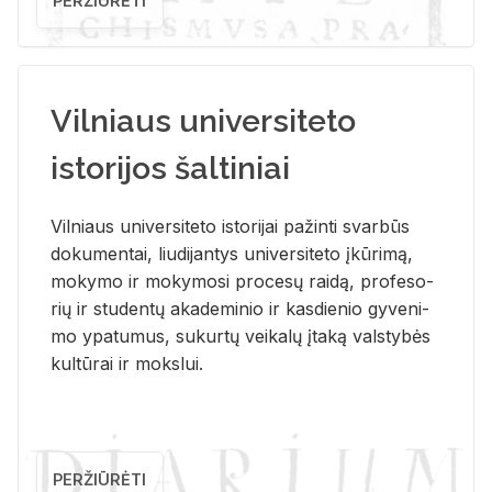
PERŽIŪRĖTI
Vilniaus universiteto
istorijos šaltiniai
Vil­niaus uni­ver­si­te­to is­to­ri­jai pa­žin­ti svar­būs
do­ku­men­tai, liu­di­jan­tys uni­ver­si­te­to įkū­ri­mą,
mo­ky­mo ir mo­ky­mo­si pro­ce­sų rai­dą, pro­fe­so­
rių ir stu­den­tų aka­de­mi­nio ir kas­die­nio gy­ve­ni­
mo ypa­tu­mus, su­kur­tų vei­ka­lų įta­ką vals­ty­bės
kul­tū­rai ir moks­lui.
PERŽIŪRĖTI