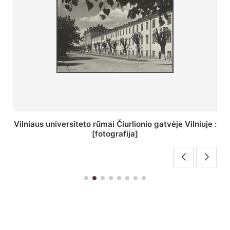
St. Batoro universiteto J. Pilsudskio kolegija :
[fotografija]