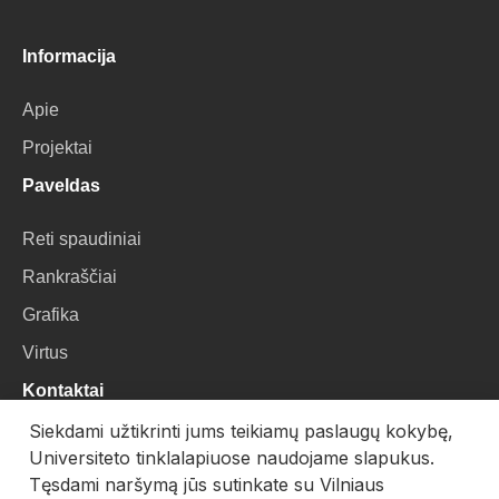
Informacija
Apie
Projektai
Paveldas
Reti spaudiniai
Rankraščiai
Grafika
Virtus
Kontaktai
Siekdami užtikrinti jums teikiamų paslaugų kokybę,
VU Biblioteka
Universiteto tinklalapiuose naudojame slapukus.
Universiteto g. 3, LT-01122, Vilnius
Tęsdami naršymą jūs sutinkate su Vilniaus