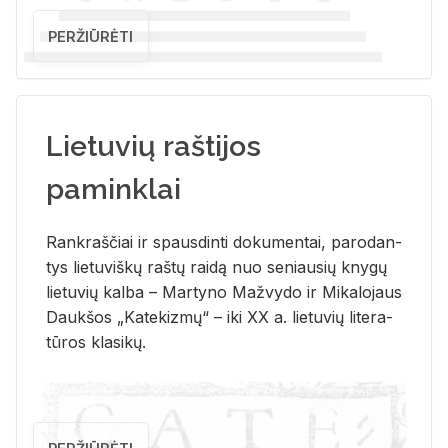
PERŽIŪRĖTI
Lietuvių raštijos
paminklai
Rank­raš­čiai ir spaus­din­ti do­ku­men­tai, pa­ro­dan­
tys lie­tu­viš­kų raš­tų rai­dą nuo se­niau­sių kny­gų
lie­tu­vių kal­ba – Mar­ty­no Ma­žvy­do ir Mi­ka­lo­jaus
Dauk­šos „Ka­te­kiz­mų“ – iki XX a. lie­tu­vių li­te­ra­
tū­ros kla­si­kų.