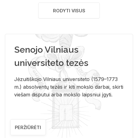
RODYTI VISUS
Senojo Vilniaus
universiteto tezės
Jėzuitiškojo Vilniaus universiteto (1579–1773
m.) absolventų tezės ir kiti mokslo darbai, skirti
viešam disputui arba mokslo laipsniui įgyti.
PERŽIŪRĖTI