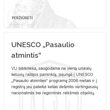
PERŽIŪRĖTI
UNESCO „Pasaulio
atmintis“
VU biblioteka, saugodama ne vieną unikalų
lietuvių raštijos paminklą, įsijungė į UNESCO
„Pasaulio atminties“ programą 2006 metais ir į
registrą jau pateikė kelias dešimtis vertingiausių
nacionalinės bei regioninės reikšmės objektų.