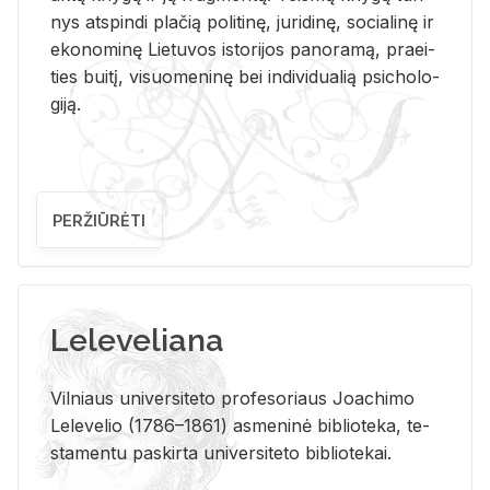
nys at­spin­di pla­čią po­li­ti­nę, ju­ri­di­nę, so­cia­li­nę ir
eko­no­mi­nę Lie­tu­vos is­to­ri­jos pa­no­ra­mą, pra­ei­
ties bui­tį, vi­suo­me­ni­nę bei in­di­vi­dua­lią psi­cho­lo­
gi­ją.
PERŽIŪRĖTI
Leleveliana
Vil­niaus uni­ver­si­te­to pro­fe­so­riaus Jo­a­chi­mo
Le­le­ve­lio (1786–1861) as­me­ni­nė bi­b­lio­te­ka, te­
sta­men­tu pa­skir­ta uni­ver­si­te­to bi­b­lio­te­kai.