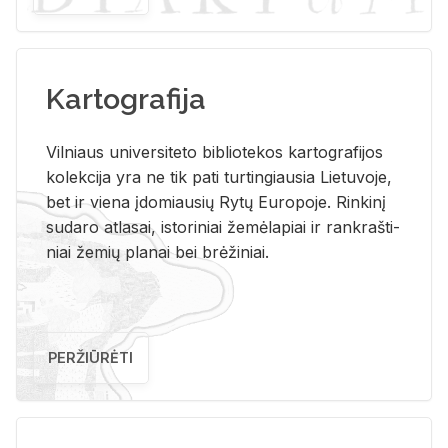
Kartografija
Vil­niaus uni­ver­si­te­to bi­b­lio­te­kos kar­to­gra­fi­jos
ko­lek­ci­ja yra ne tik pati tur­tin­giau­sia Lie­tu­vo­je,
bet ir vie­na įdo­miau­sių Rytų Eu­ro­po­je. Rin­ki­nį
su­da­ro at­la­sai, is­to­ri­niai že­mė­la­piai ir rank­raš­ti­
niai že­mių pla­nai bei brė­ži­niai.
PERŽIŪRĖTI