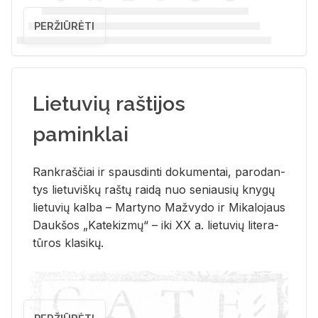
PERŽIŪRĖTI
Lietuvių raštijos
paminklai
Rank­raš­čiai ir spaus­din­ti do­ku­men­tai, pa­ro­dan­
tys lie­tu­viš­kų raš­tų rai­dą nuo se­niau­sių kny­gų
lie­tu­vių kal­ba – Mar­ty­no Ma­žvy­do ir Mi­ka­lo­jaus
Dauk­šos „Ka­te­kiz­mų“ – iki XX a. lie­tu­vių li­te­ra­
tū­ros kla­si­kų.