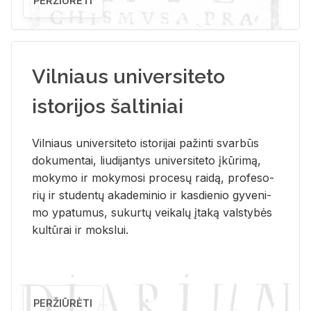
PERŽIŪRĖTI
Vilniaus universiteto
istorijos šaltiniai
Vil­niaus uni­ver­si­te­to is­to­ri­jai pa­žin­ti svar­būs
do­ku­men­tai, liu­di­jan­tys uni­ver­si­te­to įkū­ri­mą,
mo­ky­mo ir mo­ky­mo­si pro­ce­sų rai­dą, pro­fe­so­
rių ir stu­den­tų aka­de­mi­nio ir kas­die­nio gy­ve­ni­
mo ypa­tu­mus, su­kur­tų vei­ka­lų įta­ką vals­ty­bės
kul­tū­rai ir moks­lui.
PERŽIŪRĖTI