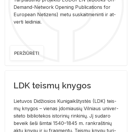
De­mand-Ne­twork Ope­ning Pub­li­ca­tions for
Eu­ro­pe­an Ne­ti­zens) metu su­skait­me­nin­ti ir at­
ver­ti lei­di­niai.
PERŽIŪRĖTI
LDK teismų knygos
Lie­tu­vos Di­džio­sios Ku­ni­gaikš­tys­tės (LDK) teis­
mų kny­gos – vie­nas įdo­miau­sių Vil­niaus uni­ver­
si­te­to bi­b­lio­te­kos is­to­ri­nių rin­ki­nių. Jį su­da­ro
be­veik šeši šim­tai 1540–1845 m. rank­raš­ti­nių
aktų kny­gų ir jų frag­men­tų. Teis­mų kny­gų tu­ri­