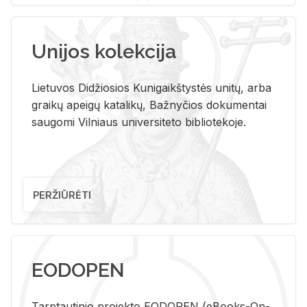
Unijos kolekcija
Lietuvos Didžiosios Kunigaikštystės unitų, arba
graikų apeigų katalikų, Bažnyčios dokumentai
saugomi Vilniaus universiteto bibliotekoje.
PERŽIŪRĖTI
EODOPEN
Tarp­tau­ti­nio pro­jek­to EO­DO­PEN (eBo­oks-On-