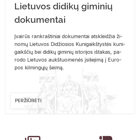
Lietuvos didikų giminių
dokumentai
Įvai­rūs rank­raš­ti­niai do­ku­men­tai at­sklei­džia ži­
no­mų Lie­tu­vos Di­džio­sios Ku­ni­gaikš­tys­tės ku­ni­
gaikš­čių bei di­di­kų gi­mi­nių is­to­ri­jos iš­ta­kas, pa­
ro­do Lie­tu­vos aukš­tuo­me­nės įsi­lie­ji­mą į Eu­ro­
pos kil­min­gų­jų šei­mą.
PERŽIŪRĖTI