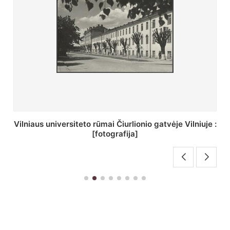
St. Batoro universiteto J. Pilsudskio kolegija :
[fotografija]