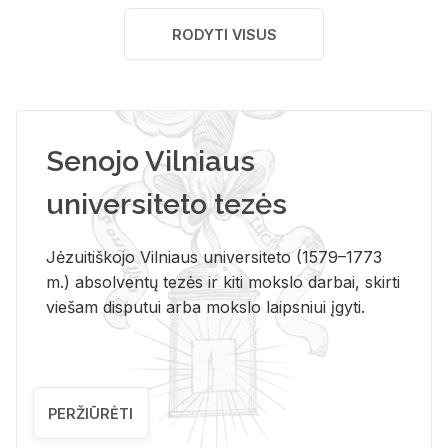
RODYTI VISUS
Senojo Vilniaus
universiteto tezės
Jėzuitiškojo Vilniaus universiteto (1579–1773
m.) absolventų tezės ir kiti mokslo darbai, skirti
viešam disputui arba mokslo laipsniui įgyti.
PERŽIŪRĖTI