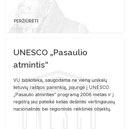
PERŽIŪRĖTI
UNESCO „Pasaulio
atmintis“
VU biblioteka, saugodama ne vieną unikalų
lietuvių raštijos paminklą, įsijungė į UNESCO
„Pasaulio atminties“ programą 2006 metais ir į
registrą jau pateikė kelias dešimtis vertingiausių
nacionalinės bei regioninės reikšmės objektų.