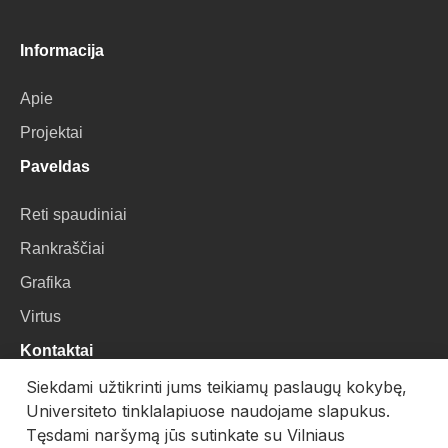
Informacija
Apie
Projektai
Paveldas
Reti spaudiniai
Rankraščiai
Grafika
Virtus
Kontaktai
Siekdami užtikrinti jums teikiamų paslaugų kokybę,
VU Biblioteka
Universiteto tinklalapiuose naudojame slapukus.
Universiteto g. 3, LT-01122, Vilnius
Tęsdami naršymą jūs sutinkate su Vilniaus