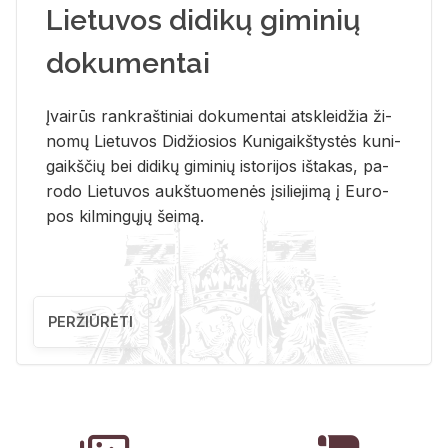
Lietuvos didikų giminių
dokumentai
Įvai­rūs rank­raš­ti­niai do­ku­men­tai at­sklei­džia ži­
no­mų Lie­tu­vos Di­džio­sios Ku­ni­gaikš­tys­tės ku­ni­
gaikš­čių bei di­di­kų gi­mi­nių is­to­ri­jos iš­ta­kas, pa­
ro­do Lie­tu­vos aukš­tuo­me­nės įsi­lie­ji­mą į Eu­ro­
pos kil­min­gų­jų šei­mą.
PERŽIŪRĖTI