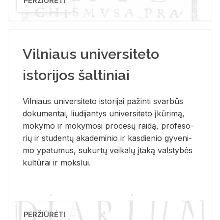
PERŽIŪRĖTI
Vilniaus universiteto
istorijos šaltiniai
Vil­niaus uni­ver­si­te­to is­to­ri­jai pa­žin­ti svar­būs
do­ku­men­tai, liu­di­jan­tys uni­ver­si­te­to įkū­ri­mą,
mo­ky­mo ir mo­ky­mo­si pro­ce­sų rai­dą, pro­fe­so­
rių ir stu­den­tų aka­de­mi­nio ir kas­die­nio gy­ve­ni­
mo ypa­tu­mus, su­kur­tų vei­ka­lų įta­ką vals­ty­bės
kul­tū­rai ir moks­lui.
PERŽIŪRĖTI