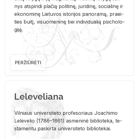
nys at­spin­di pla­čią po­li­ti­nę, ju­ri­di­nę, so­cia­li­nę ir
eko­no­mi­nę Lie­tu­vos is­to­ri­jos pa­no­ra­mą, pra­ei­
ties bui­tį, vi­suo­me­ni­nę bei in­di­vi­dua­lią psi­cho­lo­
gi­ją.
PERŽIŪRĖTI
Leleveliana
Vil­niaus uni­ver­si­te­to pro­fe­so­riaus Jo­a­chi­mo
Le­le­ve­lio (1786–1861) as­me­ni­nė bi­b­lio­te­ka, te­
sta­men­tu pa­skir­ta uni­ver­si­te­to bi­b­lio­te­kai.