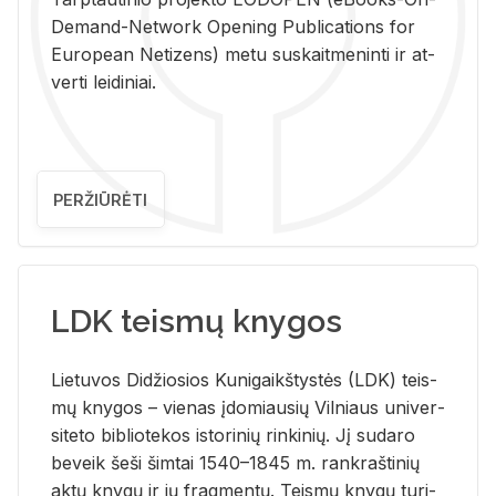
De­mand-Ne­twork Ope­ning Pub­li­ca­tions for
Eu­ro­pe­an Ne­ti­zens) metu su­skait­me­nin­ti ir at­
ver­ti lei­di­niai.
PERŽIŪRĖTI
LDK teismų knygos
Lie­tu­vos Di­džio­sios Ku­ni­gaikš­tys­tės (LDK) teis­
mų kny­gos – vie­nas įdo­miau­sių Vil­niaus uni­ver­
si­te­to bi­b­lio­te­kos is­to­ri­nių rin­ki­nių. Jį su­da­ro
be­veik šeši šim­tai 1540–1845 m. rank­raš­ti­nių
aktų kny­gų ir jų frag­men­tų. Teis­mų kny­gų tu­ri­