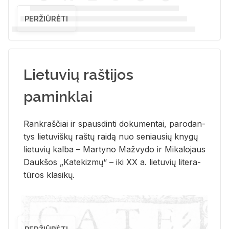
PERŽIŪRĖTI
Lietuvių raštijos
paminklai
Rank­raš­čiai ir spaus­din­ti do­ku­men­tai, pa­ro­dan­
tys lie­tu­viš­kų raš­tų rai­dą nuo se­niau­sių kny­gų
lie­tu­vių kal­ba – Mar­ty­no Ma­žvy­do ir Mi­ka­lo­jaus
Dauk­šos „Ka­te­kiz­mų“ – iki XX a. lie­tu­vių li­te­ra­
tū­ros kla­si­kų.