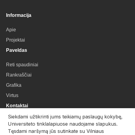
Informacija
Apie
Projektai
Paveldas
Reti spaudiniai
Rankraščiai
Grafika
Virtus
Kontaktai
Siekdami užtikrinti jums teikiamų paslaugų kokybę,
VU Biblioteka
Universiteto tinklalapiuose naudojame slapukus.
Universiteto g. 3, LT-01122, Vilnius
Tęsdami naršymą jūs sutinkate su Vilniaus