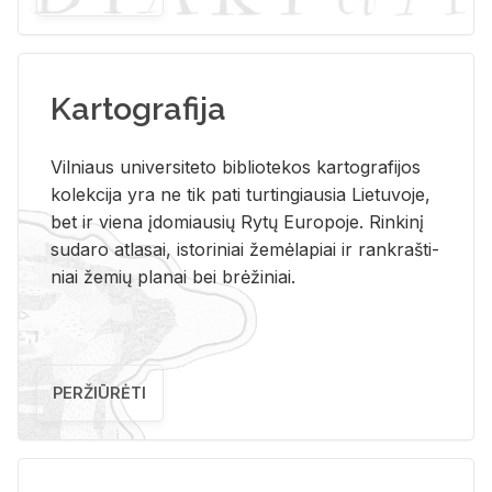
Kartografija
Vil­niaus uni­ver­si­te­to bi­b­lio­te­kos kar­to­gra­fi­jos
ko­lek­ci­ja yra ne tik pati tur­tin­giau­sia Lie­tu­vo­je,
bet ir vie­na įdo­miau­sių Rytų Eu­ro­po­je. Rin­ki­nį
su­da­ro at­la­sai, is­to­ri­niai že­mė­la­piai ir rank­raš­ti­
niai že­mių pla­nai bei brė­ži­niai.
PERŽIŪRĖTI