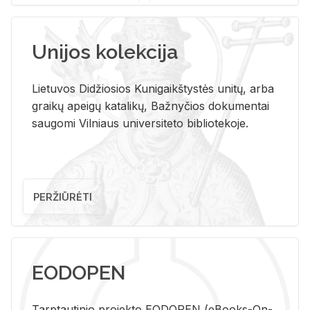
Unijos kolekcija
Lietuvos Didžiosios Kunigaikštystės unitų, arba
graikų apeigų katalikų, Bažnyčios dokumentai
saugomi Vilniaus universiteto bibliotekoje.
PERŽIŪRĖTI
EODOPEN
Tarp­tau­ti­nio pro­jek­to EO­DO­PEN (eBo­oks-On-