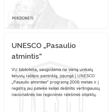
PERŽIŪRĖTI
UNESCO „Pasaulio
atmintis“
VU biblioteka, saugodama ne vieną unikalų
lietuvių raštijos paminklą, įsijungė į UNESCO
„Pasaulio atminties“ programą 2006 metais ir į
registrą jau pateikė kelias dešimtis vertingiausių
nacionalinės bei regioninės reikšmės objektų.