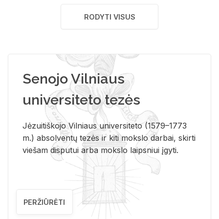
RODYTI VISUS
Senojo Vilniaus
universiteto tezės
Jėzuitiškojo Vilniaus universiteto (1579–1773
m.) absolventų tezės ir kiti mokslo darbai, skirti
viešam disputui arba mokslo laipsniui įgyti.
PERŽIŪRĖTI