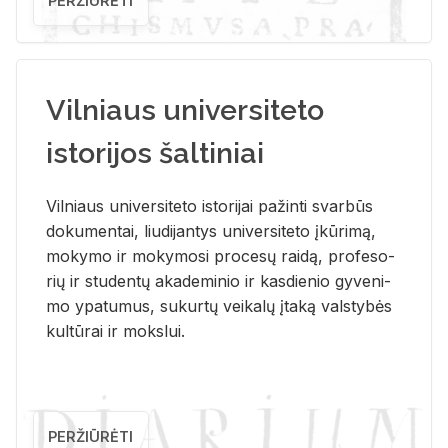
PERŽIŪRĖTI
Vilniaus universiteto
istorijos šaltiniai
Vil­niaus uni­ver­si­te­to is­to­ri­jai pa­žin­ti svar­būs
do­ku­men­tai, liu­di­jan­tys uni­ver­si­te­to įkū­ri­mą,
mo­ky­mo ir mo­ky­mo­si pro­ce­sų rai­dą, pro­fe­so­
rių ir stu­den­tų aka­de­mi­nio ir kas­die­nio gy­ve­ni­
mo ypa­tu­mus, su­kur­tų vei­ka­lų įta­ką vals­ty­bės
kul­tū­rai ir moks­lui.
PERŽIŪRĖTI