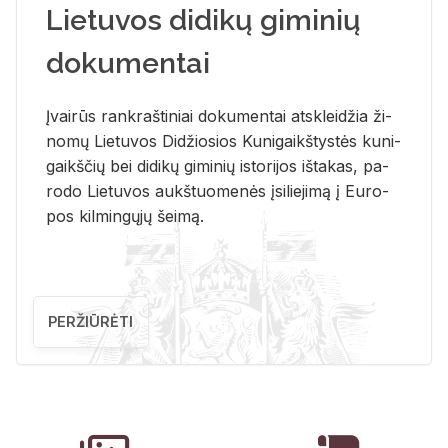
Lietuvos didikų giminių
dokumentai
Įvai­rūs rank­raš­ti­niai do­ku­men­tai at­sklei­džia ži­
no­mų Lie­tu­vos Di­džio­sios Ku­ni­gaikš­tys­tės ku­ni­
gaikš­čių bei di­di­kų gi­mi­nių is­to­ri­jos iš­ta­kas, pa­
ro­do Lie­tu­vos aukš­tuo­me­nės įsi­lie­ji­mą į Eu­ro­
pos kil­min­gų­jų šei­mą.
PERŽIŪRĖTI