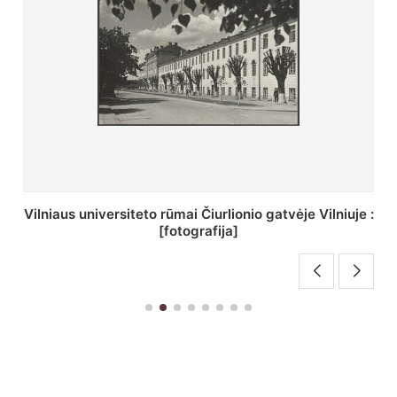
St. Batoro universiteto J. Pilsudskio kolegija :
[fotografija]