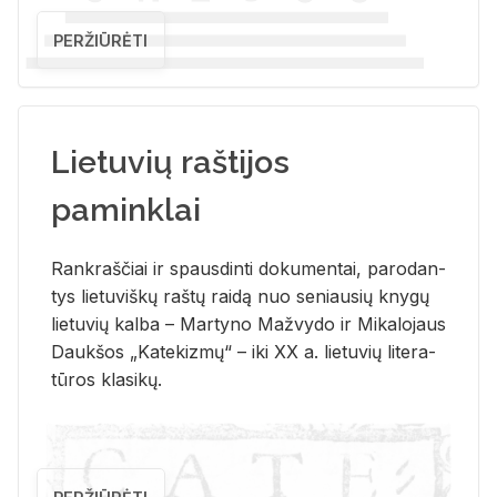
PERŽIŪRĖTI
Lietuvių raštijos
paminklai
Rank­raš­čiai ir spaus­din­ti do­ku­men­tai, pa­ro­dan­
tys lie­tu­viš­kų raš­tų rai­dą nuo se­niau­sių kny­gų
lie­tu­vių kal­ba – Mar­ty­no Ma­žvy­do ir Mi­ka­lo­jaus
Dauk­šos „Ka­te­kiz­mų“ – iki XX a. lie­tu­vių li­te­ra­
tū­ros kla­si­kų.