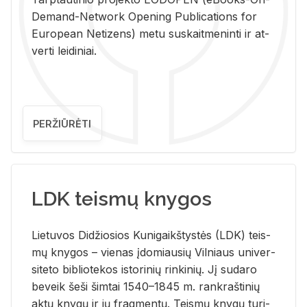
De­mand-Ne­twork Ope­ning Pub­li­ca­tions for
Eu­ro­pe­an Ne­ti­zens) metu su­skait­me­nin­ti ir at­
ver­ti lei­di­niai.
PERŽIŪRĖTI
LDK teismų knygos
Lie­tu­vos Di­džio­sios Ku­ni­gaikš­tys­tės (LDK) teis­
mų kny­gos – vie­nas įdo­miau­sių Vil­niaus uni­ver­
si­te­to bi­b­lio­te­kos is­to­ri­nių rin­ki­nių. Jį su­da­ro
be­veik šeši šim­tai 1540–1845 m. rank­raš­ti­nių
aktų kny­gų ir jų frag­men­tų. Teis­mų kny­gų tu­ri­