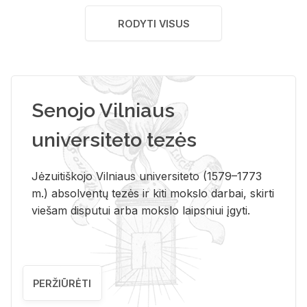
RODYTI VISUS
Senojo Vilniaus
universiteto tezės
Jėzuitiškojo Vilniaus universiteto (1579–1773
m.) absolventų tezės ir kiti mokslo darbai, skirti
viešam disputui arba mokslo laipsniui įgyti.
PERŽIŪRĖTI