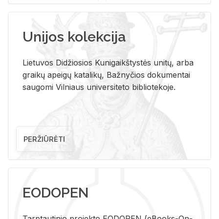
Unijos kolekcija
Lietuvos Didžiosios Kunigaikštystės unitų, arba
graikų apeigų katalikų, Bažnyčios dokumentai
saugomi Vilniaus universiteto bibliotekoje.
PERŽIŪRĖTI
EODOPEN
Tarp­tau­ti­nio pro­jek­to EO­DO­PEN (eBo­oks-On-