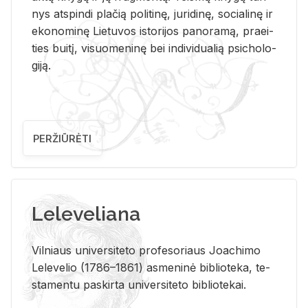
nys at­spin­di pla­čią po­li­ti­nę, ju­ri­di­nę, so­cia­li­nę ir
eko­no­mi­nę Lie­tu­vos is­to­ri­jos pa­no­ra­mą, pra­ei­
ties bui­tį, vi­suo­me­ni­nę bei in­di­vi­dua­lią psi­cho­lo­
gi­ją.
PERŽIŪRĖTI
Leleveliana
Vil­niaus uni­ver­si­te­to pro­fe­so­riaus Jo­a­chi­mo
Le­le­ve­lio (1786–1861) as­me­ni­nė bi­b­lio­te­ka, te­
sta­men­tu pa­skir­ta uni­ver­si­te­to bi­b­lio­te­kai.