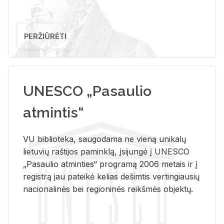
PERŽIŪRĖTI
UNESCO „Pasaulio
atmintis“
VU biblioteka, saugodama ne vieną unikalų
lietuvių raštijos paminklą, įsijungė į UNESCO
„Pasaulio atminties“ programą 2006 metais ir į
registrą jau pateikė kelias dešimtis vertingiausių
nacionalinės bei regioninės reikšmės objektų.