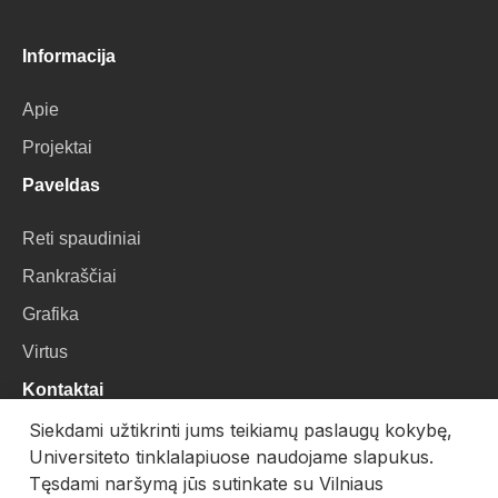
Informacija
Apie
Projektai
Paveldas
Reti spaudiniai
Rankraščiai
Grafika
Virtus
Kontaktai
Siekdami užtikrinti jums teikiamų paslaugų kokybę,
VU Biblioteka
Universiteto tinklalapiuose naudojame slapukus.
Universiteto g. 3, LT-01122, Vilnius
Tęsdami naršymą jūs sutinkate su Vilniaus