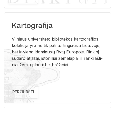
Kartografija
Vil­niaus uni­ver­si­te­to bi­b­lio­te­kos kar­to­gra­fi­jos
ko­lek­ci­ja yra ne tik pati tur­tin­giau­sia Lie­tu­vo­je,
bet ir vie­na įdo­miau­sių Rytų Eu­ro­po­je. Rin­ki­nį
su­da­ro at­la­sai, is­to­ri­niai že­mė­la­piai ir rank­raš­ti­
niai že­mių pla­nai bei brė­ži­niai.
PERŽIŪRĖTI