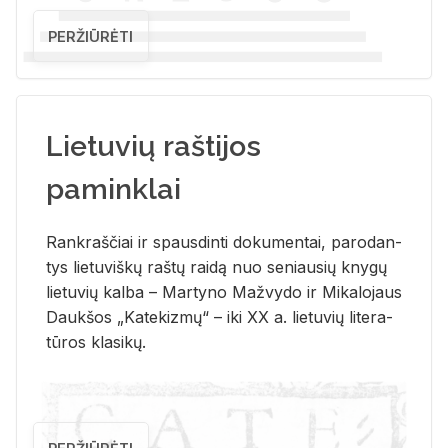
PERŽIŪRĖTI
Lietuvių raštijos
paminklai
Rank­raš­čiai ir spaus­din­ti do­ku­men­tai, pa­ro­dan­
tys lie­tu­viš­kų raš­tų rai­dą nuo se­niau­sių kny­gų
lie­tu­vių kal­ba – Mar­ty­no Ma­žvy­do ir Mi­ka­lo­jaus
Dauk­šos „Ka­te­kiz­mų“ – iki XX a. lie­tu­vių li­te­ra­
tū­ros kla­si­kų.