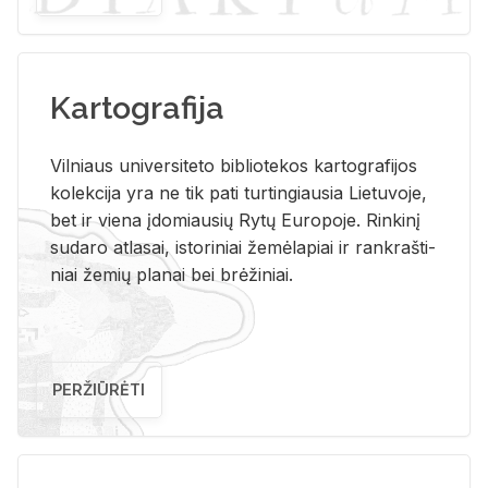
Kartografija
Vil­niaus uni­ver­si­te­to bi­b­lio­te­kos kar­to­gra­fi­jos
ko­lek­ci­ja yra ne tik pati tur­tin­giau­sia Lie­tu­vo­je,
bet ir vie­na įdo­miau­sių Rytų Eu­ro­po­je. Rin­ki­nį
su­da­ro at­la­sai, is­to­ri­niai že­mė­la­piai ir rank­raš­ti­
niai že­mių pla­nai bei brė­ži­niai.
PERŽIŪRĖTI