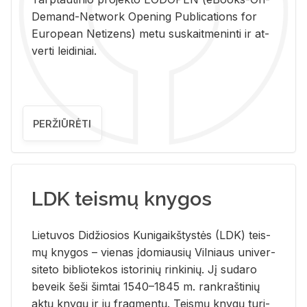
De­mand-Ne­twork Ope­ning Pub­li­ca­tions for
Eu­ro­pe­an Ne­ti­zens) metu su­skait­me­nin­ti ir at­
ver­ti lei­di­niai.
PERŽIŪRĖTI
LDK teismų knygos
Lie­tu­vos Di­džio­sios Ku­ni­gaikš­tys­tės (LDK) teis­
mų kny­gos – vie­nas įdo­miau­sių Vil­niaus uni­ver­
si­te­to bi­b­lio­te­kos is­to­ri­nių rin­ki­nių. Jį su­da­ro
be­veik šeši šim­tai 1540–1845 m. rank­raš­ti­nių
aktų kny­gų ir jų frag­men­tų. Teis­mų kny­gų tu­ri­