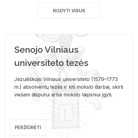
RODYTI VISUS
Senojo Vilniaus
universiteto tezės
Jėzuitiškojo Vilniaus universiteto (1579–1773
m.) absolventų tezės ir kiti mokslo darbai, skirti
viešam disputui arba mokslo laipsniui įgyti.
PERŽIŪRĖTI