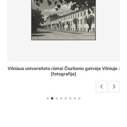
St. Batoro universiteto J. Pilsudskio kolegija :
[fotografija]