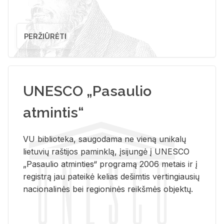
PERŽIŪRĖTI
UNESCO „Pasaulio
atmintis“
VU biblioteka, saugodama ne vieną unikalų
lietuvių raštijos paminklą, įsijungė į UNESCO
„Pasaulio atminties“ programą 2006 metais ir į
registrą jau pateikė kelias dešimtis vertingiausių
nacionalinės bei regioninės reikšmės objektų.