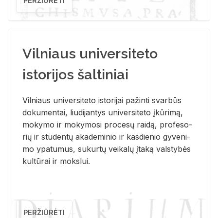
PERŽIŪRĖTI
Vilniaus universiteto
istorijos šaltiniai
Vil­niaus uni­ver­si­te­to is­to­ri­jai pa­žin­ti svar­būs
do­ku­men­tai, liu­di­jan­tys uni­ver­si­te­to įkū­ri­mą,
mo­ky­mo ir mo­ky­mo­si pro­ce­sų rai­dą, pro­fe­so­
rių ir stu­den­tų aka­de­mi­nio ir kas­die­nio gy­ve­ni­
mo ypa­tu­mus, su­kur­tų vei­ka­lų įta­ką vals­ty­bės
kul­tū­rai ir moks­lui.
PERŽIŪRĖTI