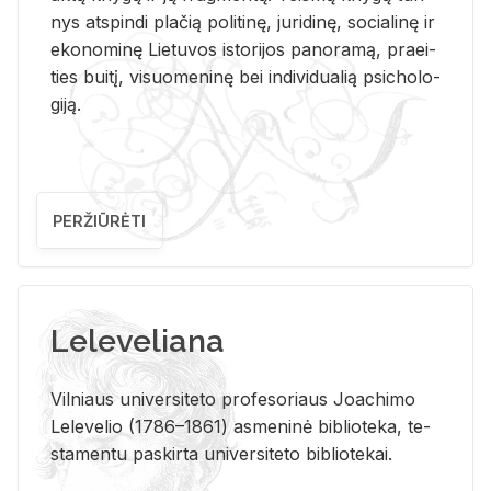
nys at­spin­di pla­čią po­li­ti­nę, ju­ri­di­nę, so­cia­li­nę ir
eko­no­mi­nę Lie­tu­vos is­to­ri­jos pa­no­ra­mą, pra­ei­
ties bui­tį, vi­suo­me­ni­nę bei in­di­vi­dua­lią psi­cho­lo­
gi­ją.
PERŽIŪRĖTI
Leleveliana
Vil­niaus uni­ver­si­te­to pro­fe­so­riaus Jo­a­chi­mo
Le­le­ve­lio (1786–1861) as­me­ni­nė bi­b­lio­te­ka, te­
sta­men­tu pa­skir­ta uni­ver­si­te­to bi­b­lio­te­kai.