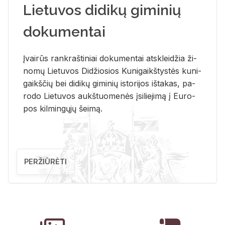
Lietuvos didikų giminių
dokumentai
Įvai­rūs rank­raš­ti­niai do­ku­men­tai at­sklei­džia ži­
no­mų Lie­tu­vos Di­džio­sios Ku­ni­gaikš­tys­tės ku­ni­
gaikš­čių bei di­di­kų gi­mi­nių is­to­ri­jos iš­ta­kas, pa­
ro­do Lie­tu­vos aukš­tuo­me­nės įsi­lie­ji­mą į Eu­ro­
pos kil­min­gų­jų šei­mą.
PERŽIŪRĖTI