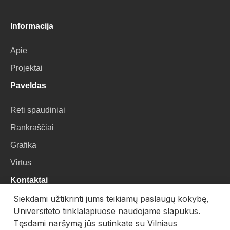
Informacija
Apie
Projektai
Paveldas
Reti spaudiniai
Rankraščiai
Grafika
Virtus
Kontaktai
Siekdami užtikrinti jums teikiamų paslaugų kokybę,
VU Biblioteka
Universiteto tinklalapiuose naudojame slapukus.
Universiteto g. 3, LT-01122, Vilnius
Tęsdami naršymą jūs sutinkate su Vilniaus