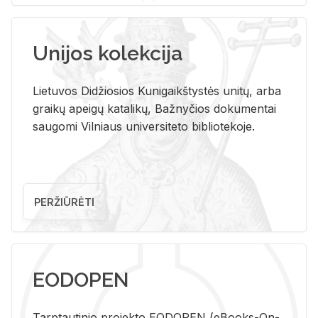
Unijos kolekcija
Lietuvos Didžiosios Kunigaikštystės unitų, arba
graikų apeigų katalikų, Bažnyčios dokumentai
saugomi Vilniaus universiteto bibliotekoje.
PERŽIŪRĖTI
EODOPEN
Tarp­tau­ti­nio pro­jek­to EO­DO­PEN (eBo­oks-On-