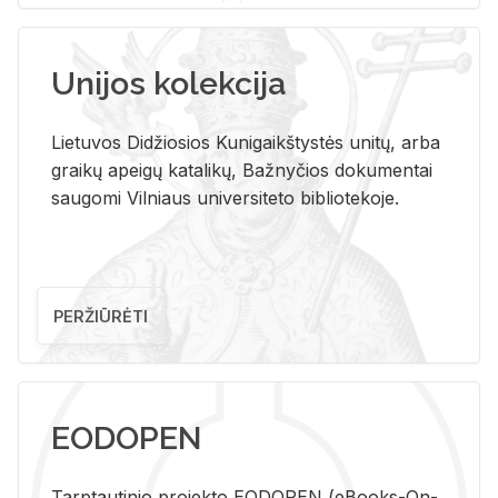
Unijos kolekcija
Lietuvos Didžiosios Kunigaikštystės unitų, arba
graikų apeigų katalikų, Bažnyčios dokumentai
saugomi Vilniaus universiteto bibliotekoje.
PERŽIŪRĖTI
EODOPEN
Tarp­tau­ti­nio pro­jek­to EO­DO­PEN (eBo­oks-On-