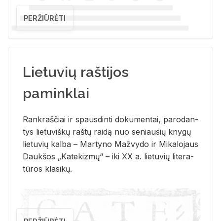
PERŽIŪRĖTI
Lietuvių raštijos
paminklai
Rank­raš­čiai ir spaus­din­ti do­ku­men­tai, pa­ro­dan­
tys lie­tu­viš­kų raš­tų rai­dą nuo se­niau­sių kny­gų
lie­tu­vių kal­ba – Mar­ty­no Ma­žvy­do ir Mi­ka­lo­jaus
Dauk­šos „Ka­te­kiz­mų“ – iki XX a. lie­tu­vių li­te­ra­
tū­ros kla­si­kų.