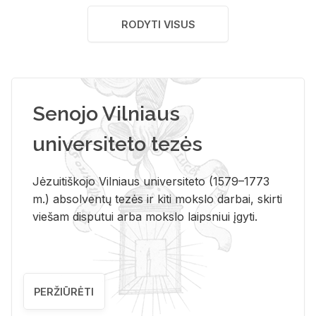
RODYTI VISUS
Senojo Vilniaus
universiteto tezės
Jėzuitiškojo Vilniaus universiteto (1579–1773
m.) absolventų tezės ir kiti mokslo darbai, skirti
viešam disputui arba mokslo laipsniui įgyti.
PERŽIŪRĖTI