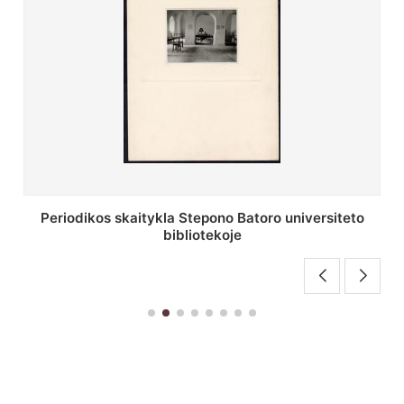
Stepono Batoro universiteto bibliotekos antrojo
aukšto fojė