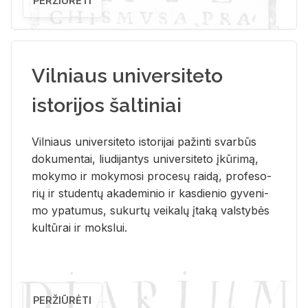
PERŽIŪRĖTI
Vilniaus universiteto
istorijos šaltiniai
Vil­niaus uni­ver­si­te­to is­to­ri­jai pa­žin­ti svar­būs
do­ku­men­tai, liu­di­jan­tys uni­ver­si­te­to įkū­ri­mą,
mo­ky­mo ir mo­ky­mo­si pro­ce­sų rai­dą, pro­fe­so­
rių ir stu­den­tų aka­de­mi­nio ir kas­die­nio gy­ve­ni­
mo ypa­tu­mus, su­kur­tų vei­ka­lų įta­ką vals­ty­bės
kul­tū­rai ir moks­lui.
PERŽIŪRĖTI