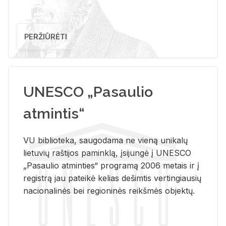
PERŽIŪRĖTI
UNESCO „Pasaulio
atmintis“
VU biblioteka, saugodama ne vieną unikalų
lietuvių raštijos paminklą, įsijungė į UNESCO
„Pasaulio atminties“ programą 2006 metais ir į
registrą jau pateikė kelias dešimtis vertingiausių
nacionalinės bei regioninės reikšmės objektų.