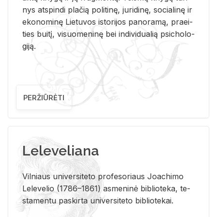
nys at­spin­di pla­čią po­li­ti­nę, ju­ri­di­nę, so­cia­li­nę ir
eko­no­mi­nę Lie­tu­vos is­to­ri­jos pa­no­ra­mą, pra­ei­
ties bui­tį, vi­suo­me­ni­nę bei in­di­vi­dua­lią psi­cho­lo­
gi­ją.
PERŽIŪRĖTI
Leleveliana
Vil­niaus uni­ver­si­te­to pro­fe­so­riaus Jo­a­chi­mo
Le­le­ve­lio (1786–1861) as­me­ni­nė bi­b­lio­te­ka, te­
sta­men­tu pa­skir­ta uni­ver­si­te­to bi­b­lio­te­kai.