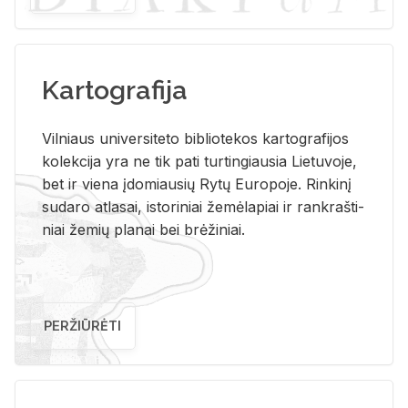
Kartografija
Vil­niaus uni­ver­si­te­to bi­b­lio­te­kos kar­to­gra­fi­jos
ko­lek­ci­ja yra ne tik pati tur­tin­giau­sia Lie­tu­vo­je,
bet ir vie­na įdo­miau­sių Rytų Eu­ro­po­je. Rin­ki­nį
su­da­ro at­la­sai, is­to­ri­niai že­mė­la­piai ir rank­raš­ti­
niai že­mių pla­nai bei brė­ži­niai.
PERŽIŪRĖTI