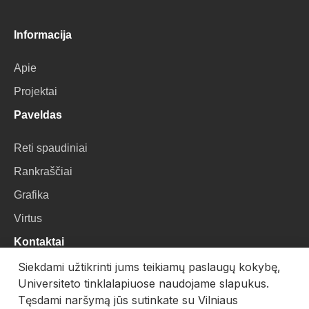
Informacija
Apie
Projektai
Paveldas
Reti spaudiniai
Rankraščiai
Grafika
Virtus
Kontaktai
Siekdami užtikrinti jums teikiamų paslaugų kokybę,
VU Biblioteka
Universiteto tinklalapiuose naudojame slapukus.
Universiteto g. 3, LT-01122, Vilnius
Tęsdami naršymą jūs sutinkate su Vilniaus