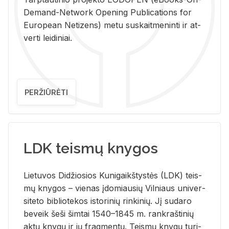
De­mand-Ne­twork Ope­ning Pub­li­ca­tions for
Eu­ro­pe­an Ne­ti­zens) metu su­skait­me­nin­ti ir at­
ver­ti lei­di­niai.
PERŽIŪRĖTI
LDK teismų knygos
Lie­tu­vos Di­džio­sios Ku­ni­gaikš­tys­tės (LDK) teis­
mų kny­gos – vie­nas įdo­miau­sių Vil­niaus uni­ver­
si­te­to bi­b­lio­te­kos is­to­ri­nių rin­ki­nių. Jį su­da­ro
be­veik šeši šim­tai 1540–1845 m. rank­raš­ti­nių
aktų kny­gų ir jų frag­men­tų. Teis­mų kny­gų tu­ri­