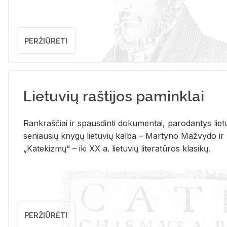
PERŽIŪRĖTI
Lietuvių raštijos paminklai
Rank­raš­čiai ir spaus­din­ti do­ku­men­tai, pa­ro­dan­tys lie­t
se­niau­sių kny­gų lie­tu­vių kal­ba – Mar­ty­no Ma­žvy­do ir
„Ka­te­kiz­mų“ – iki XX a. lie­tu­vių li­te­ra­tū­ros kla­si­kų.
PERŽIŪRĖTI