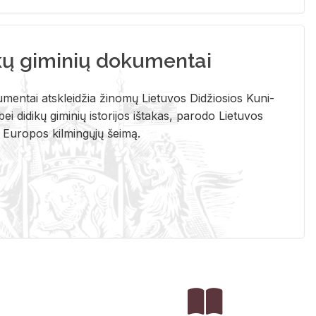
kų giminių dokumentai
u­men­tai at­sklei­džia ži­no­mų Lie­tu­vos Di­džio­sios Ku­ni­
ei di­di­kų gi­mi­nių is­to­ri­jos iš­ta­kas, pa­ro­do Lie­tu­vos
į Eu­ro­pos kil­min­gų­jų šei­mą.