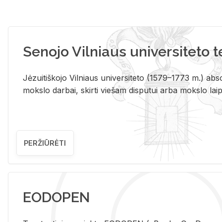
Senojo Vilniaus universiteto 
Jėzuitiškojo Vilniaus universiteto (1579–1773 m.) absol
mokslo darbai, skirti viešam disputui arba mokslo laips
PERŽIŪRĖTI
EODOPEN