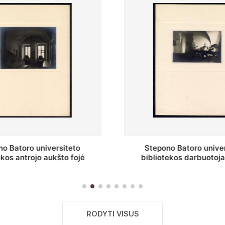
o Batoro universiteto
Baltosios salės fragment
ekos darbuotojai knygų
Batoro universiteto bibliot
yklų darbo kambary
RODYTI VISUS