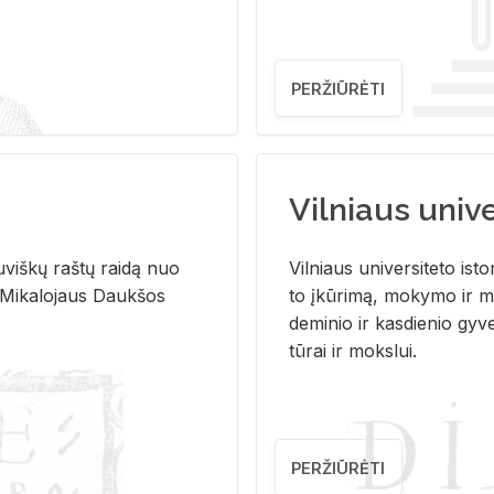
PERŽIŪRĖTI
Vilniaus univer
u­viš­kų raš­tų rai­dą nuo
Vil­niaus uni­ver­si­te­to is­to
 Mi­ka­lo­jaus Dauk­šos
to įkū­ri­mą, mo­ky­mo ir mo
de­mi­nio ir kas­die­nio gy­v
tū­rai ir moks­lui.
PERŽIŪRĖTI