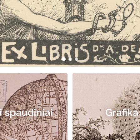
i spaudiniai
Grafika