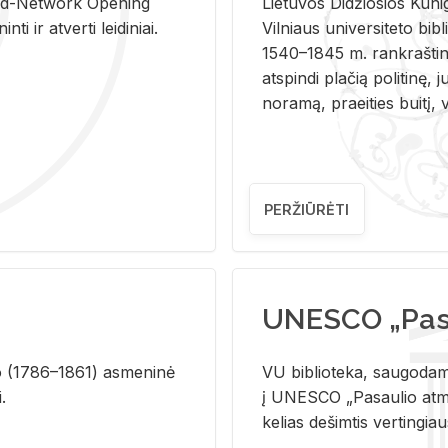
and-Ne­twork Ope­ning
Lie­tu­vos Di­džio­sios Ku­n
i ir at­ver­ti lei­di­niai.
Vil­niaus uni­ver­si­te­to bi­b­
1540–1845 m. rank­raš­ti­ni
at­spin­di pla­čią po­li­ti­nę, j
no­ra­mą, pra­ei­ties bui­tį, vi
PERŽIŪRĖTI
UNESCO „Pasa
­lio (1786–1861) as­me­ni­nė
VU biblioteka, saugodama 
i.
į UNESCO „Pasaulio atmin
kelias dešimtis vertingia