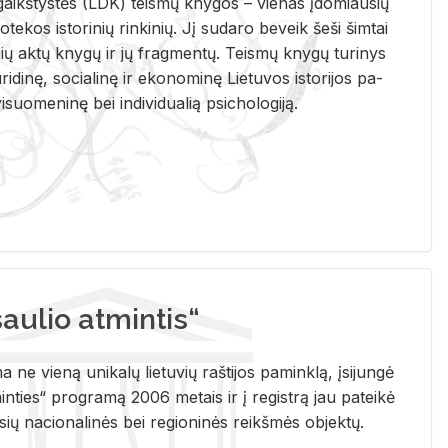
i­gaikš­tys­tės (LDK) teis­mų kny­gos – vie­nas įdo­miau­sių
lio­te­kos is­to­ri­nių rin­ki­nių. Jį su­da­ro be­veik šeši šim­tai
ų aktų kny­gų ir jų frag­men­tų. Teis­mų kny­gų tu­ri­nys
u­ri­di­nę, so­cia­li­nę ir eko­no­mi­nę Lie­tu­vos is­to­ri­jos pa­
­suo­me­ni­nę bei in­di­vi­dua­lią psi­cho­lo­gi­ją.
ulio atmintis“
ne vieną unikalų lietuvių raštijos paminklą, įsijungė
ties“ programą 2006 metais ir į registrą jau pateikė
usių nacionalinės bei regioninės reikšmės objektų.