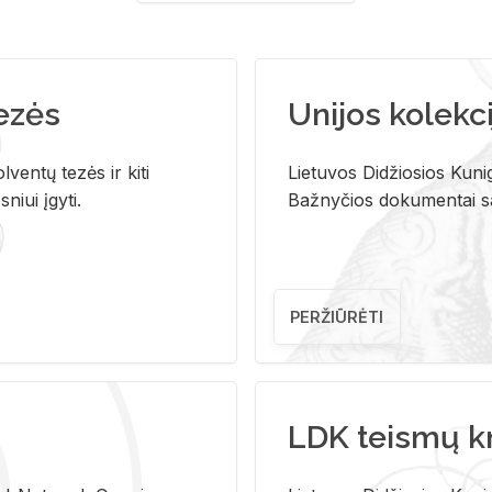
tezės
Unijos kolekci
ventų tezės ir kiti
Lietuvos Didžiosios Kunig
niui įgyti.
Bažnyčios dokumentai sau
PERŽIŪRĖTI
LDK teismų k