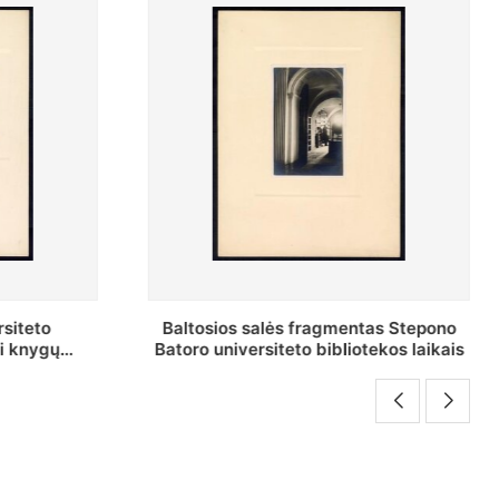
as Stepono
Stepono Batoro universiteto
ekos laikais
bibliotekos Rankraščių skyriaus
vedėjas Mykolas Brenšteinas prie savo
darbo stalo