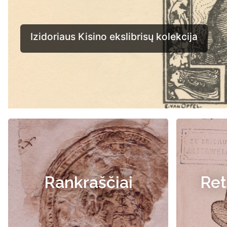
Rankraščiai
Ret