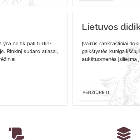
Lietuvos didi
i­ja yra ne tik pati tur­tin­
Įvai­rūs rank­raš­ti­niai do­k
. Rin­ki­nį su­da­ro at­la­sai,
gaikš­tys­tės ku­ni­gaikš­čių b
ė­ži­niai.
aukš­tuo­me­nės įsi­lie­ji­mą 
PERŽIŪRĖTI