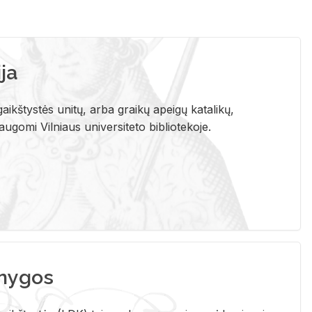
ja
aikštystės unitų, arba graikų apeigų katalikų,
gomi Vilniaus universiteto bibliotekoje.
nygos