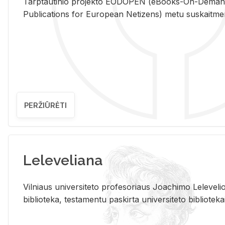
Tarp­tau­ti­nio pro­jek­to EO­DO­PEN (eBo­oks-On-De­m
Pub­li­ca­tions for Eu­ro­pe­an Ne­ti­zens) metu su­skait­me­nin­t
PERŽIŪRĖTI
Leleveliana
Vil­niaus uni­ver­si­te­to pro­fe­so­riaus Jo­a­chi­mo Le­le­ve
bi­b­lio­te­ka, te­sta­men­tu pa­skir­ta uni­ver­si­te­to bi­b­lio­te­ka