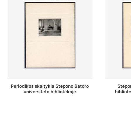
Stepono Batoro universiteto
Stepon
bibliotekos antrojo aukšto fojė
bibliot
saug