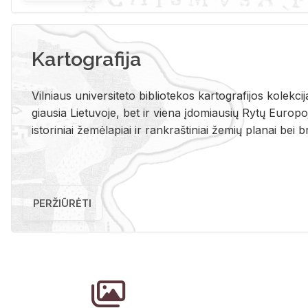
Kartografija
Vil­niaus uni­ver­si­te­to bi­b­lio­te­kos kar­to­gra­fi­jos ko­lek­c
giau­sia Lie­tu­vo­je, bet ir vie­na įdo­miau­sių Rytų Eu­ro­po­je
is­to­ri­niai že­mė­la­piai ir rank­raš­ti­niai že­mių pla­nai bei br
PERŽIŪRĖTI