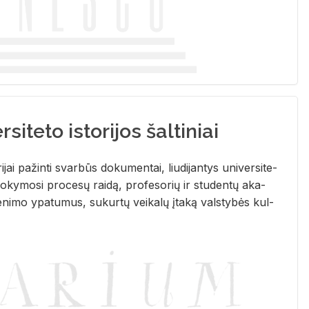
siteto istorijos šaltiniai
­ri­jai pa­žin­ti svar­būs do­ku­men­tai, liu­di­jan­tys uni­ver­si­te­
­ky­mo­si pro­ce­sų rai­dą, pro­fe­so­rių ir stu­den­tų aka­
e­ni­mo ypa­tu­mus, su­kur­tų vei­ka­lų įta­ką vals­ty­bės kul­