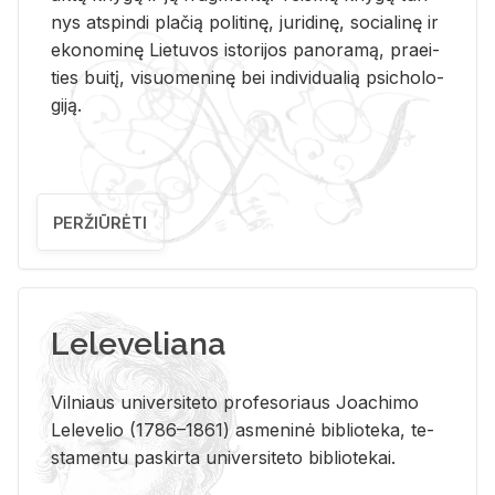
nys at­spin­di pla­čią po­li­ti­nę, ju­ri­di­nę, so­cia­li­nę ir
eko­no­mi­nę Lie­tu­vos is­to­ri­jos pa­no­ra­mą, pra­ei­
ties bui­tį, vi­suo­me­ni­nę bei in­di­vi­dua­lią psi­cho­lo­
gi­ją.
PERŽIŪRĖTI
Leleveliana
Vil­niaus uni­ver­si­te­to pro­fe­so­riaus Jo­a­chi­mo
Le­le­ve­lio (1786–1861) as­me­ni­nė bi­b­lio­te­ka, te­
sta­men­tu pa­skir­ta uni­ver­si­te­to bi­b­lio­te­kai.