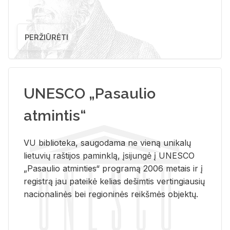
PERŽIŪRĖTI
UNESCO „Pasaulio
atmintis“
VU biblioteka, saugodama ne vieną unikalų
lietuvių raštijos paminklą, įsijungė į UNESCO
„Pasaulio atminties“ programą 2006 metais ir į
registrą jau pateikė kelias dešimtis vertingiausių
nacionalinės bei regioninės reikšmės objektų.