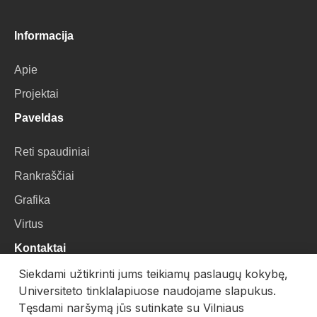
Informacija
Apie
Projektai
Paveldas
Reti spaudiniai
Rankraščiai
Grafika
Virtus
Kontaktai
Siekdami užtikrinti jums teikiamų paslaugų kokybę,
VU Biblioteka
Universiteto tinklalapiuose naudojame slapukus.
Universiteto g. 3, LT-01122, Vilnius
Tęsdami naršymą jūs sutinkate su Vilniaus