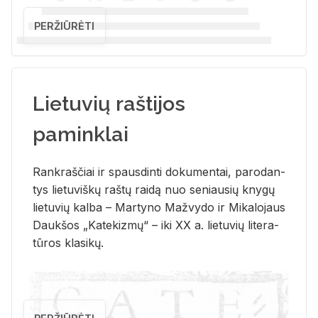
PERŽIŪRĖTI
Lietuvių raštijos
paminklai
Rank­raš­čiai ir spaus­din­ti do­ku­men­tai, pa­ro­dan­
tys lie­tu­viš­kų raš­tų rai­dą nuo se­niau­sių kny­gų
lie­tu­vių kal­ba – Mar­ty­no Ma­žvy­do ir Mi­ka­lo­jaus
Dauk­šos „Ka­te­kiz­mų“ – iki XX a. lie­tu­vių li­te­ra­
tū­ros kla­si­kų.