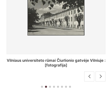
St. Batoro universiteto J. Pilsudskio kolegija :
[fotografija]