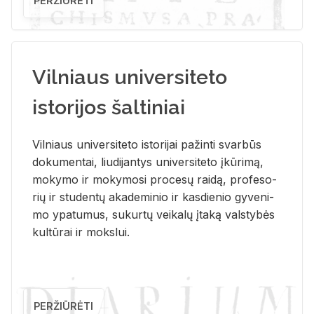
PERŽIŪRĖTI
Vilniaus universiteto
istorijos šaltiniai
Vil­niaus uni­ver­si­te­to is­to­ri­jai pa­žin­ti svar­būs
do­ku­men­tai, liu­di­jan­tys uni­ver­si­te­to įkū­ri­mą,
mo­ky­mo ir mo­ky­mo­si pro­ce­sų rai­dą, pro­fe­so­
rių ir stu­den­tų aka­de­mi­nio ir kas­die­nio gy­ve­ni­
mo ypa­tu­mus, su­kur­tų vei­ka­lų įta­ką vals­ty­bės
kul­tū­rai ir moks­lui.
PERŽIŪRĖTI