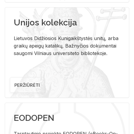
Unijos kolekcija
Lietuvos Didžiosios Kunigaikštystės unitų, arba
graikų apeigų katalikų, Bažnyčios dokumentai
saugomi Vilniaus universiteto bibliotekoje.
PERŽIŪRĖTI
EODOPEN
Tarp­tau­ti­nio pro­jek­to EO­DO­PEN (eBo­oks-On-