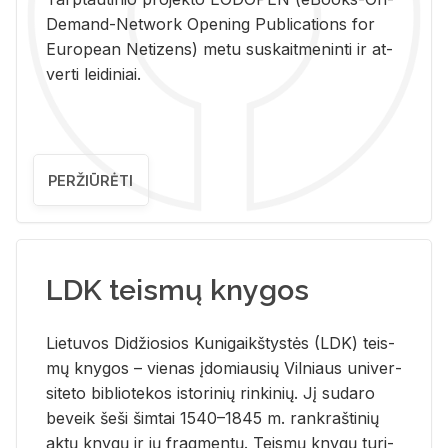
De­mand-Ne­twork Ope­ning Pub­li­ca­tions for
Eu­ro­pe­an Ne­ti­zens) metu su­skait­me­nin­ti ir at­
ver­ti lei­di­niai.
PERŽIŪRĖTI
LDK teismų knygos
Lie­tu­vos Di­džio­sios Ku­ni­gaikš­tys­tės (LDK) teis­
mų kny­gos – vie­nas įdo­miau­sių Vil­niaus uni­ver­
si­te­to bi­b­lio­te­kos is­to­ri­nių rin­ki­nių. Jį su­da­ro
be­veik šeši šim­tai 1540–1845 m. rank­raš­ti­nių
aktų kny­gų ir jų frag­men­tų. Teis­mų kny­gų tu­ri­