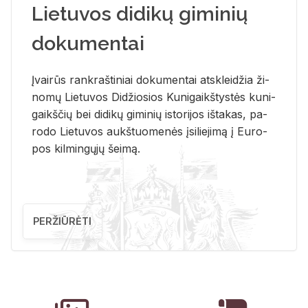
Lietuvos didikų giminių
dokumentai
Įvai­rūs rank­raš­ti­niai do­ku­men­tai at­sklei­džia ži­
no­mų Lie­tu­vos Di­džio­sios Ku­ni­gaikš­tys­tės ku­ni­
gaikš­čių bei di­di­kų gi­mi­nių is­to­ri­jos iš­ta­kas, pa­
ro­do Lie­tu­vos aukš­tuo­me­nės įsi­lie­ji­mą į Eu­ro­
pos kil­min­gų­jų šei­mą.
PERŽIŪRĖTI