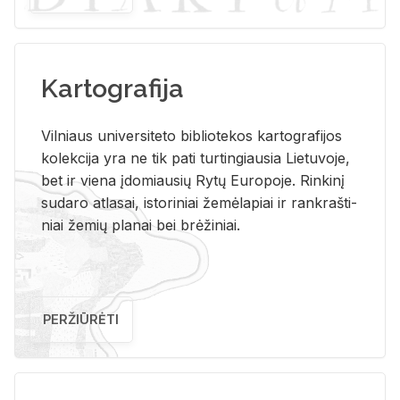
Kartografija
Vil­niaus uni­ver­si­te­to bi­b­lio­te­kos kar­to­gra­fi­jos
ko­lek­ci­ja yra ne tik pati tur­tin­giau­sia Lie­tu­vo­je,
bet ir vie­na įdo­miau­sių Rytų Eu­ro­po­je. Rin­ki­nį
su­da­ro at­la­sai, is­to­ri­niai že­mė­la­piai ir rank­raš­ti­
niai že­mių pla­nai bei brė­ži­niai.
PERŽIŪRĖTI