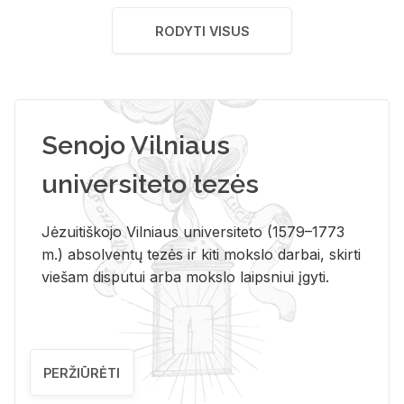
RODYTI VISUS
Senojo Vilniaus
universiteto tezės
Jėzuitiškojo Vilniaus universiteto (1579–1773
m.) absolventų tezės ir kiti mokslo darbai, skirti
viešam disputui arba mokslo laipsniui įgyti.
PERŽIŪRĖTI