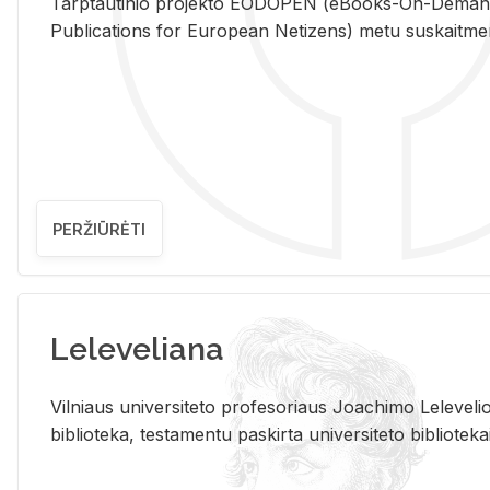
Tarp­tau­ti­nio pro­jek­to EO­DO­PEN (eBo­oks-On-De­m
Pub­li­ca­tions for Eu­ro­pe­an Ne­ti­zens) metu su­skait­me­nin­t
PERŽIŪRĖTI
Leleveliana
Vil­niaus uni­ver­si­te­to pro­fe­so­riaus Jo­a­chi­mo Le­le­ve
bi­b­lio­te­ka, te­sta­men­tu pa­skir­ta uni­ver­si­te­to bi­b­lio­te­ka