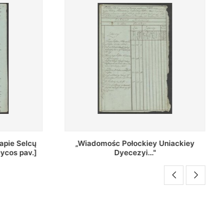
Uniackiey
Regestr Parochow Dekanatu
Brzeskiego