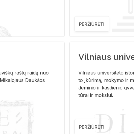
PERŽIŪRĖTI
Vilniaus univer
u­viš­kų raš­tų rai­dą nuo
Vil­niaus uni­ver­si­te­to is­to
 Mi­ka­lo­jaus Dauk­šos
to įkū­ri­mą, mo­ky­mo ir mo
de­mi­nio ir kas­die­nio gy­v
tū­rai ir moks­lui.
PERŽIŪRĖTI