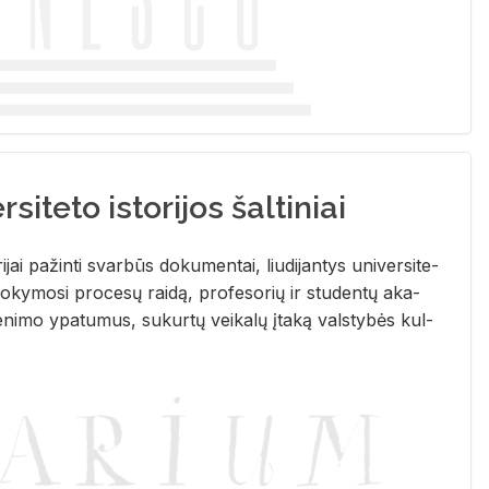
siteto istorijos šaltiniai
­ri­jai pa­žin­ti svar­būs do­ku­men­tai, liu­di­jan­tys uni­ver­si­te­
­ky­mo­si pro­ce­sų rai­dą, pro­fe­so­rių ir stu­den­tų aka­
e­ni­mo ypa­tu­mus, su­kur­tų vei­ka­lų įta­ką vals­ty­bės kul­