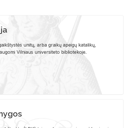
ja
aikštystės unitų, arba graikų apeigų katalikų,
gomi Vilniaus universiteto bibliotekoje.
nygos