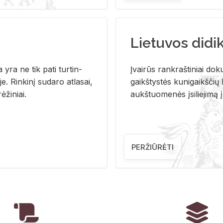
Lietuvos didi
i­ja yra ne tik pati tur­tin­
Įvai­rūs rank­raš­ti­niai do­k
. Rin­ki­nį su­da­ro at­la­sai,
gaikš­tys­tės ku­ni­gaikš­čių b
ė­ži­niai.
aukš­tuo­me­nės įsi­lie­ji­mą 
PERŽIŪRĖTI