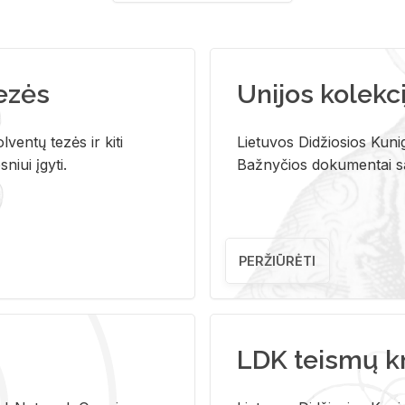
tezės
Unijos kolekci
ventų tezės ir kiti
Lietuvos Didžiosios Kunig
niui įgyti.
Bažnyčios dokumentai sau
PERŽIŪRĖTI
LDK teismų k