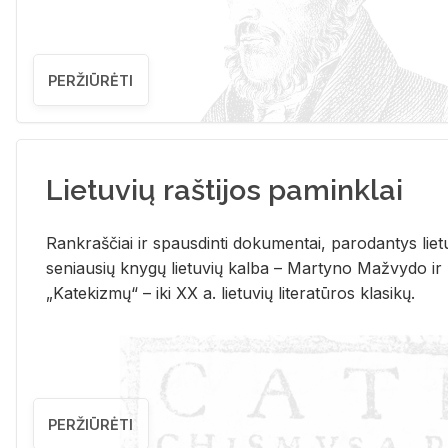
PERŽIŪRĖTI
Lietuvių raštijos paminklai
Rank­raš­čiai ir spaus­din­ti do­ku­men­tai, pa­ro­dan­tys lie­t
se­niau­sių kny­gų lie­tu­vių kal­ba – Mar­ty­no Ma­žvy­do ir
„Ka­te­kiz­mų“ – iki XX a. lie­tu­vių li­te­ra­tū­ros kla­si­kų.
PERŽIŪRĖTI