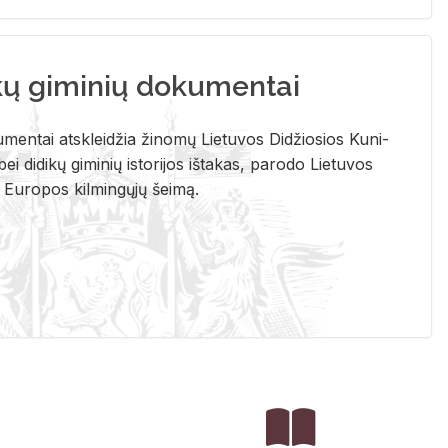
kų giminių dokumentai
u­men­tai at­sklei­džia ži­no­mų Lie­tu­vos Di­džio­sios Ku­ni­
ei di­di­kų gi­mi­nių is­to­ri­jos iš­ta­kas, pa­ro­do Lie­tu­vos
į Eu­ro­pos kil­min­gų­jų šei­mą.