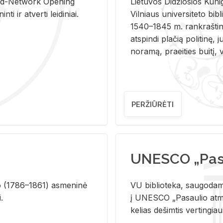
and-Ne­twork Ope­ning
Lie­tu­vos Di­džio­sios Ku­n
i ir at­ver­ti lei­di­niai.
Vil­niaus uni­ver­si­te­to bi­b­
1540–1845 m. rank­raš­ti­ni
at­spin­di pla­čią po­li­ti­nę, j
no­ra­mą, pra­ei­ties bui­tį, vi
PERŽIŪRĖTI
UNESCO „Pasa
­lio (1786–1861) as­me­ni­nė
VU biblioteka, saugodama 
i.
į UNESCO „Pasaulio atmin
kelias dešimtis vertingia