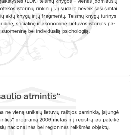
i­gaikš­tys­tės (LDK) teis­mų kny­gos – vie­nas įdo­miau­sių
lio­te­kos is­to­ri­nių rin­ki­nių. Jį su­da­ro be­veik šeši šim­tai
ų aktų kny­gų ir jų frag­men­tų. Teis­mų kny­gų tu­ri­nys
u­ri­di­nę, so­cia­li­nę ir eko­no­mi­nę Lie­tu­vos is­to­ri­jos pa­
­suo­me­ni­nę bei in­di­vi­dua­lią psi­cho­lo­gi­ją.
ulio atmintis“
ne vieną unikalų lietuvių raštijos paminklą, įsijungė
ties“ programą 2006 metais ir į registrą jau pateikė
usių nacionalinės bei regioninės reikšmės objektų.