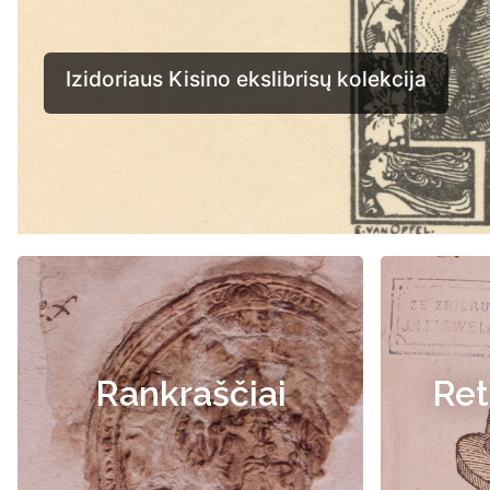
Rankraščiai
Ret