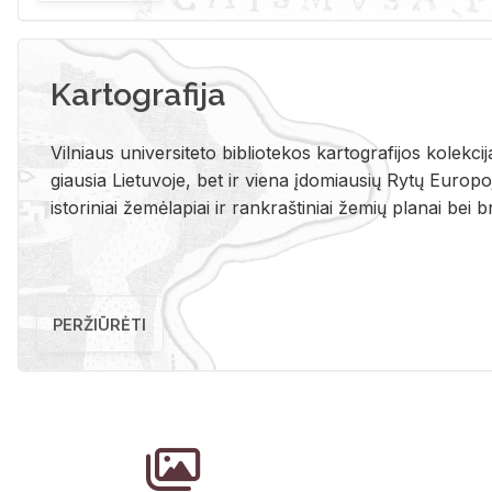
Kartografija
Vil­niaus uni­ver­si­te­to bi­b­lio­te­kos kar­to­gra­fi­jos ko­lek­c
giau­sia Lie­tu­vo­je, bet ir vie­na įdo­miau­sių Rytų Eu­ro­po­je
is­to­ri­niai že­mė­la­piai ir rank­raš­ti­niai že­mių pla­nai bei br
PERŽIŪRĖTI