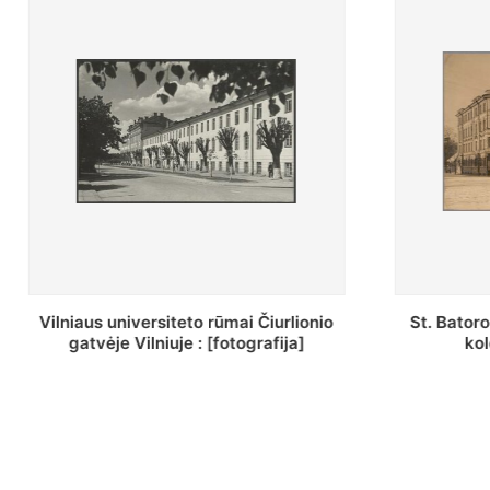
St. Batoro universiteto J. Pilsudskio
[Inventor
kolegija : [fotografija]
bazilijonų