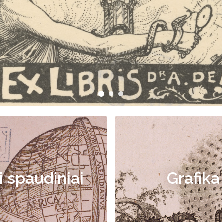
i spaudiniai
Grafika