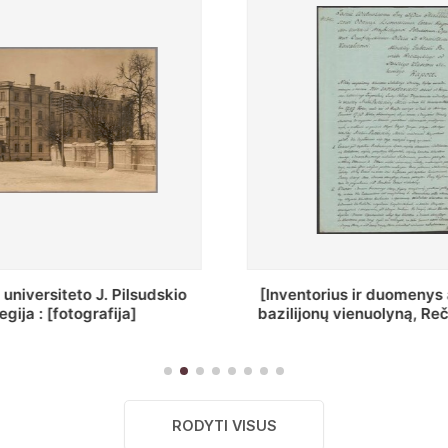
ius ir duomenys apie Selcų
„Wiadomośc Połockiey 
 vienuolyną, Rečycos pav.]
Dyecezyi..."
RODYTI VISUS