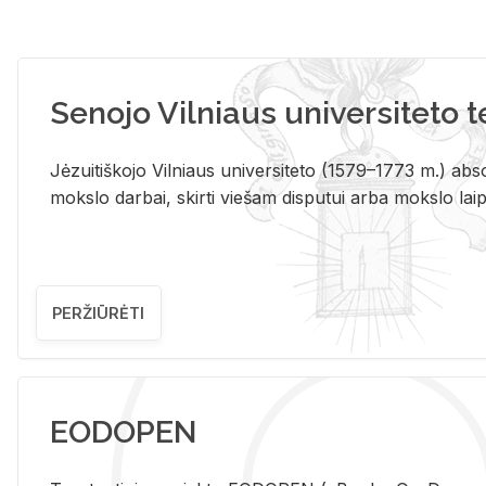
Senojo Vilniaus universiteto 
Jėzuitiškojo Vilniaus universiteto (1579–1773 m.) absol
mokslo darbai, skirti viešam disputui arba mokslo laips
PERŽIŪRĖTI
EODOPEN