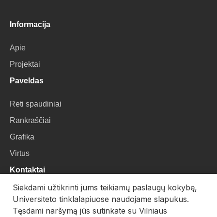
Informacija
Apie
Projektai
Paveldas
Reti spaudiniai
Rankraščiai
Grafika
Virtus
Kontaktai
Siekdami užtikrinti jums teikiamų paslaugų kokybę,
VU Biblioteka
Universiteto tinklalapiuose naudojame slapukus.
Universiteto g. 3, LT-01122, Vilnius
Tęsdami naršymą jūs sutinkate su Vilniaus