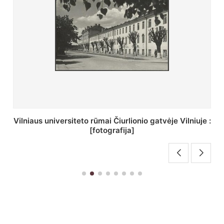
St. Batoro universiteto J. Pilsudskio kolegija :
[fotografija]