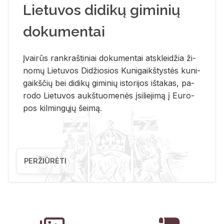
Lietuvos didikų giminių
dokumentai
Įvai­rūs rank­raš­ti­niai do­ku­men­tai at­sklei­džia ži­
no­mų Lie­tu­vos Di­džio­sios Ku­ni­gaikš­tys­tės ku­ni­
gaikš­čių bei di­di­kų gi­mi­nių is­to­ri­jos iš­ta­kas, pa­
ro­do Lie­tu­vos aukš­tuo­me­nės įsi­lie­ji­mą į Eu­ro­
pos kil­min­gų­jų šei­mą.
PERŽIŪRĖTI