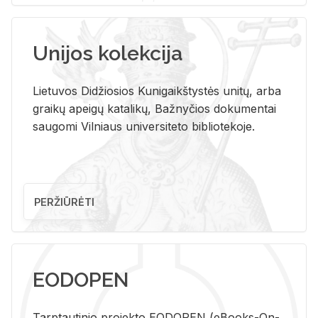
Unijos kolekcija
Lietuvos Didžiosios Kunigaikštystės unitų, arba
graikų apeigų katalikų, Bažnyčios dokumentai
saugomi Vilniaus universiteto bibliotekoje.
PERŽIŪRĖTI
EODOPEN
Tarp­tau­ti­nio pro­jek­to EO­DO­PEN (eBo­oks-On-