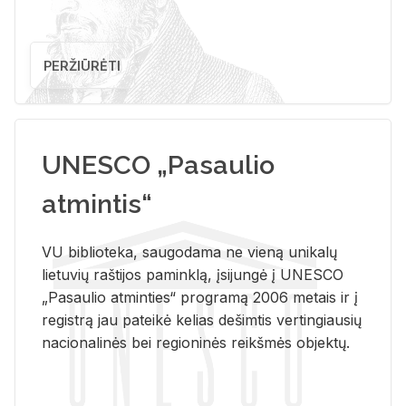
PERŽIŪRĖTI
UNESCO „Pasaulio
atmintis“
VU biblioteka, saugodama ne vieną unikalų
lietuvių raštijos paminklą, įsijungė į UNESCO
„Pasaulio atminties“ programą 2006 metais ir į
registrą jau pateikė kelias dešimtis vertingiausių
nacionalinės bei regioninės reikšmės objektų.