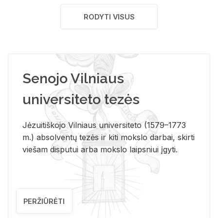
RODYTI VISUS
Senojo Vilniaus
universiteto tezės
Jėzuitiškojo Vilniaus universiteto (1579–1773
m.) absolventų tezės ir kiti mokslo darbai, skirti
viešam disputui arba mokslo laipsniui įgyti.
PERŽIŪRĖTI