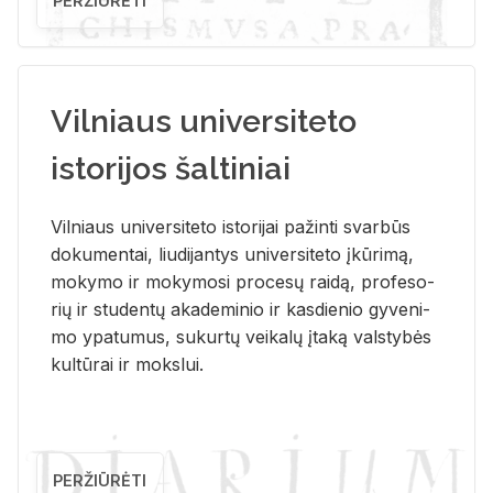
PERŽIŪRĖTI
Vilniaus universiteto
istorijos šaltiniai
Vil­niaus uni­ver­si­te­to is­to­ri­jai pa­žin­ti svar­būs
do­ku­men­tai, liu­di­jan­tys uni­ver­si­te­to įkū­ri­mą,
mo­ky­mo ir mo­ky­mo­si pro­ce­sų rai­dą, pro­fe­so­
rių ir stu­den­tų aka­de­mi­nio ir kas­die­nio gy­ve­ni­
mo ypa­tu­mus, su­kur­tų vei­ka­lų įta­ką vals­ty­bės
kul­tū­rai ir moks­lui.
PERŽIŪRĖTI