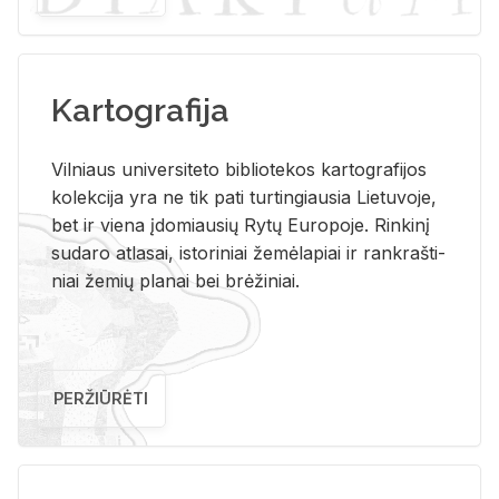
Kartografija
Vil­niaus uni­ver­si­te­to bi­b­lio­te­kos kar­to­gra­fi­jos
ko­lek­ci­ja yra ne tik pati tur­tin­giau­sia Lie­tu­vo­je,
bet ir vie­na įdo­miau­sių Rytų Eu­ro­po­je. Rin­ki­nį
su­da­ro at­la­sai, is­to­ri­niai že­mė­la­piai ir rank­raš­ti­
niai že­mių pla­nai bei brė­ži­niai.
PERŽIŪRĖTI