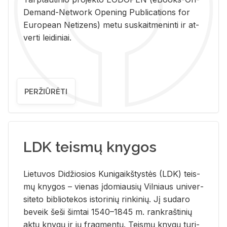
De­mand-Ne­twork Ope­ning Pub­li­ca­tions for
Eu­ro­pe­an Ne­ti­zens) metu su­skait­me­nin­ti ir at­
ver­ti lei­di­niai.
PERŽIŪRĖTI
LDK teismų knygos
Lie­tu­vos Di­džio­sios Ku­ni­gaikš­tys­tės (LDK) teis­
mų kny­gos – vie­nas įdo­miau­sių Vil­niaus uni­ver­
si­te­to bi­b­lio­te­kos is­to­ri­nių rin­ki­nių. Jį su­da­ro
be­veik šeši šim­tai 1540–1845 m. rank­raš­ti­nių
aktų kny­gų ir jų frag­men­tų. Teis­mų kny­gų tu­ri­