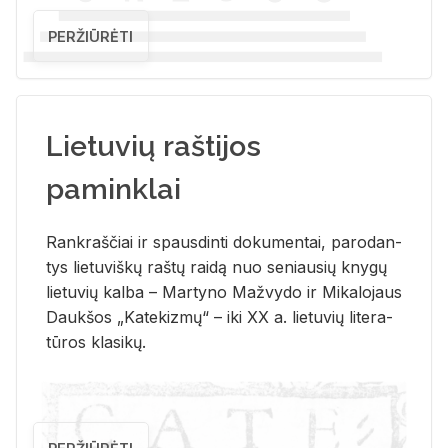
PERŽIŪRĖTI
Lietuvių raštijos
paminklai
Rank­raš­čiai ir spaus­din­ti do­ku­men­tai, pa­ro­dan­
tys lie­tu­viš­kų raš­tų rai­dą nuo se­niau­sių kny­gų
lie­tu­vių kal­ba – Mar­ty­no Ma­žvy­do ir Mi­ka­lo­jaus
Dauk­šos „Ka­te­kiz­mų“ – iki XX a. lie­tu­vių li­te­ra­
tū­ros kla­si­kų.