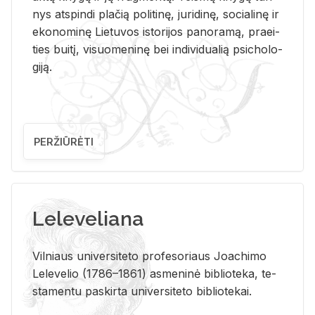
nys at­spin­di pla­čią po­li­ti­nę, ju­ri­di­nę, so­cia­li­nę ir
eko­no­mi­nę Lie­tu­vos is­to­ri­jos pa­no­ra­mą, pra­ei­
ties bui­tį, vi­suo­me­ni­nę bei in­di­vi­dua­lią psi­cho­lo­
gi­ją.
PERŽIŪRĖTI
Leleveliana
Vil­niaus uni­ver­si­te­to pro­fe­so­riaus Jo­a­chi­mo
Le­le­ve­lio (1786–1861) as­me­ni­nė bi­b­lio­te­ka, te­
sta­men­tu pa­skir­ta uni­ver­si­te­to bi­b­lio­te­kai.