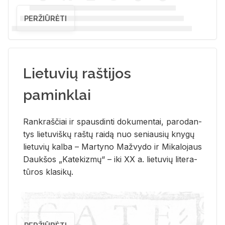
PERŽIŪRĖTI
Lietuvių raštijos
paminklai
Rank­raš­čiai ir spaus­din­ti do­ku­men­tai, pa­ro­dan­
tys lie­tu­viš­kų raš­tų rai­dą nuo se­niau­sių kny­gų
lie­tu­vių kal­ba – Mar­ty­no Ma­žvy­do ir Mi­ka­lo­jaus
Dauk­šos „Ka­te­kiz­mų“ – iki XX a. lie­tu­vių li­te­ra­
tū­ros kla­si­kų.