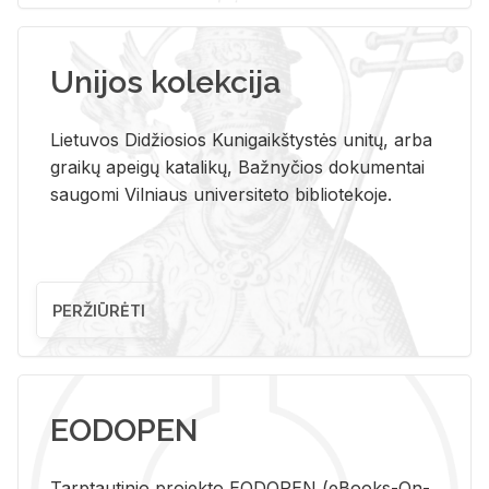
Unijos kolekcija
Lietuvos Didžiosios Kunigaikštystės unitų, arba
graikų apeigų katalikų, Bažnyčios dokumentai
saugomi Vilniaus universiteto bibliotekoje.
PERŽIŪRĖTI
EODOPEN
Tarp­tau­ti­nio pro­jek­to EO­DO­PEN (eBo­oks-On-