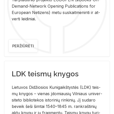
De­mand-Ne­twork Ope­ning Pub­li­ca­tions for
Eu­ro­pe­an Ne­ti­zens) metu su­skait­me­nin­ti ir at­
ver­ti lei­di­niai.
PERŽIŪRĖTI
LDK teismų knygos
Lie­tu­vos Di­džio­sios Ku­ni­gaikš­tys­tės (LDK) teis­
mų kny­gos – vie­nas įdo­miau­sių Vil­niaus uni­ver­
si­te­to bi­b­lio­te­kos is­to­ri­nių rin­ki­nių. Jį su­da­ro
be­veik šeši šim­tai 1540–1845 m. rank­raš­ti­nių
aktų kny­gų ir jų frag­men­tų. Teis­mų kny­gų tu­ri­