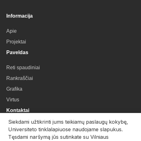
Informacija
Apie
Projektai
Paveldas
Reti spaudiniai
Rankraščiai
Grafika
Virtus
Kontaktai
Siekdami užtikrinti jums teikiamų paslaugų kokybę,
VU Biblioteka
Universiteto tinklalapiuose naudojame slapukus.
Universiteto g. 3, LT-01122, Vilnius
Tęsdami naršymą jūs sutinkate su Vilniaus