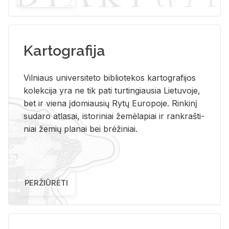
Kartografija
Vil­niaus uni­ver­si­te­to bi­b­lio­te­kos kar­to­gra­fi­jos
ko­lek­ci­ja yra ne tik pati tur­tin­giau­sia Lie­tu­vo­je,
bet ir vie­na įdo­miau­sių Rytų Eu­ro­po­je. Rin­ki­nį
su­da­ro at­la­sai, is­to­ri­niai že­mė­la­piai ir rank­raš­ti­
niai že­mių pla­nai bei brė­ži­niai.
PERŽIŪRĖTI