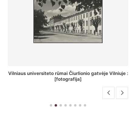
St. Batoro universiteto J. Pilsudskio kolegija :
[fotografija]