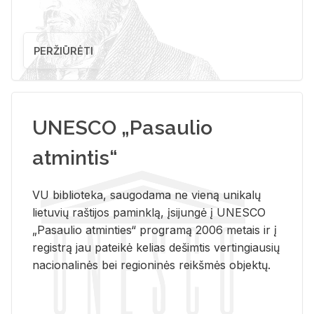
PERŽIŪRĖTI
UNESCO „Pasaulio
atmintis“
VU biblioteka, saugodama ne vieną unikalų
lietuvių raštijos paminklą, įsijungė į UNESCO
„Pasaulio atminties“ programą 2006 metais ir į
registrą jau pateikė kelias dešimtis vertingiausių
nacionalinės bei regioninės reikšmės objektų.