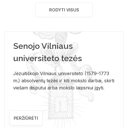
RODYTI VISUS
Senojo Vilniaus
universiteto tezės
Jėzuitiškojo Vilniaus universiteto (1579–1773
m.) absolventų tezės ir kiti mokslo darbai, skirti
viešam disputui arba mokslo laipsniui įgyti.
PERŽIŪRĖTI