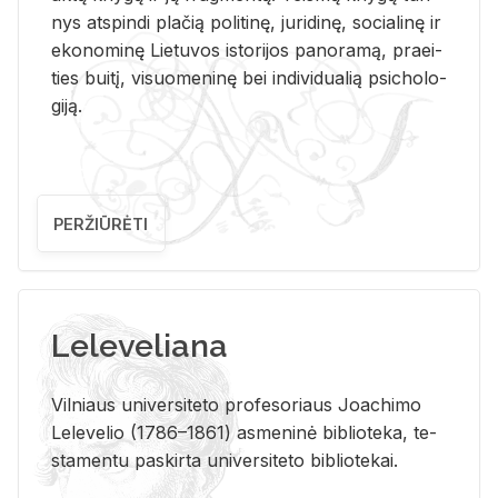
nys at­spin­di pla­čią po­li­ti­nę, ju­ri­di­nę, so­cia­li­nę ir
eko­no­mi­nę Lie­tu­vos is­to­ri­jos pa­no­ra­mą, pra­ei­
ties bui­tį, vi­suo­me­ni­nę bei in­di­vi­dua­lią psi­cho­lo­
gi­ją.
PERŽIŪRĖTI
Leleveliana
Vil­niaus uni­ver­si­te­to pro­fe­so­riaus Jo­a­chi­mo
Le­le­ve­lio (1786–1861) as­me­ni­nė bi­b­lio­te­ka, te­
sta­men­tu pa­skir­ta uni­ver­si­te­to bi­b­lio­te­kai.