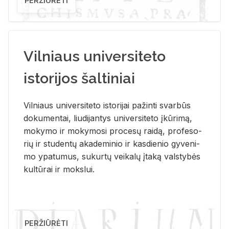
PERŽIŪRĖTI
Vilniaus universiteto
istorijos šaltiniai
Vil­niaus uni­ver­si­te­to is­to­ri­jai pa­žin­ti svar­būs
do­ku­men­tai, liu­di­jan­tys uni­ver­si­te­to įkū­ri­mą,
mo­ky­mo ir mo­ky­mo­si pro­ce­sų rai­dą, pro­fe­so­
rių ir stu­den­tų aka­de­mi­nio ir kas­die­nio gy­ve­ni­
mo ypa­tu­mus, su­kur­tų vei­ka­lų įta­ką vals­ty­bės
kul­tū­rai ir moks­lui.
PERŽIŪRĖTI