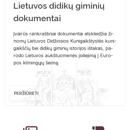
Lietuvos didikų giminių
dokumentai
Įvai­rūs rank­raš­ti­niai do­ku­men­tai at­sklei­džia ži­
no­mų Lie­tu­vos Di­džio­sios Ku­ni­gaikš­tys­tės ku­ni­
gaikš­čių bei di­di­kų gi­mi­nių is­to­ri­jos iš­ta­kas, pa­
ro­do Lie­tu­vos aukš­tuo­me­nės įsi­lie­ji­mą į Eu­ro­
pos kil­min­gų­jų šei­mą.
PERŽIŪRĖTI