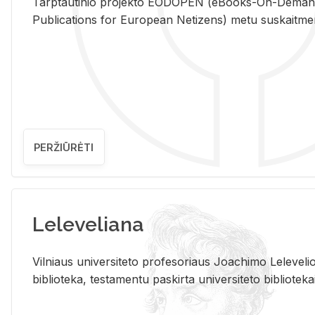
Tarp­tau­ti­nio pro­jek­to EO­DO­PEN (eBo­oks-On-De­m
Pub­li­ca­tions for Eu­ro­pe­an Ne­ti­zens) metu su­skait­me­nin­t
PERŽIŪRĖTI
Leleveliana
Vil­niaus uni­ver­si­te­to pro­fe­so­riaus Jo­a­chi­mo Le­le­ve
bi­b­lio­te­ka, te­sta­men­tu pa­skir­ta uni­ver­si­te­to bi­b­lio­te­ka