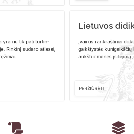
Lietuvos didi
i­ja yra ne tik pati tur­tin­
Įvai­rūs rank­raš­ti­niai do­k
. Rin­ki­nį su­da­ro at­la­sai,
gaikš­tys­tės ku­ni­gaikš­čių b
ė­ži­niai.
aukš­tuo­me­nės įsi­lie­ji­mą 
PERŽIŪRĖTI