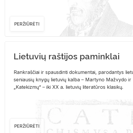
PERŽIŪRĖTI
Lietuvių raštijos paminklai
Rank­raš­čiai ir spaus­din­ti do­ku­men­tai, pa­ro­dan­tys lie­t
se­niau­sių kny­gų lie­tu­vių kal­ba – Mar­ty­no Ma­žvy­do ir
„Ka­te­kiz­mų“ – iki XX a. lie­tu­vių li­te­ra­tū­ros kla­si­kų.
PERŽIŪRĖTI