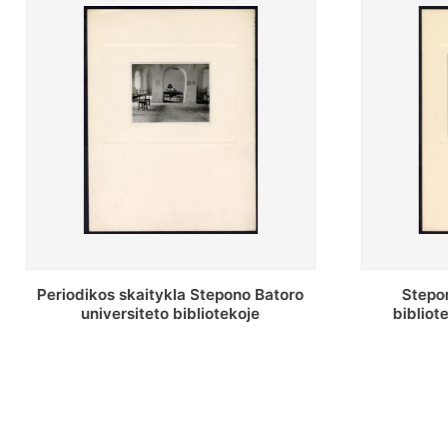
Stepono Batoro universiteto
Stepon
bibliotekos antrojo aukšto fojė
bibliot
saug