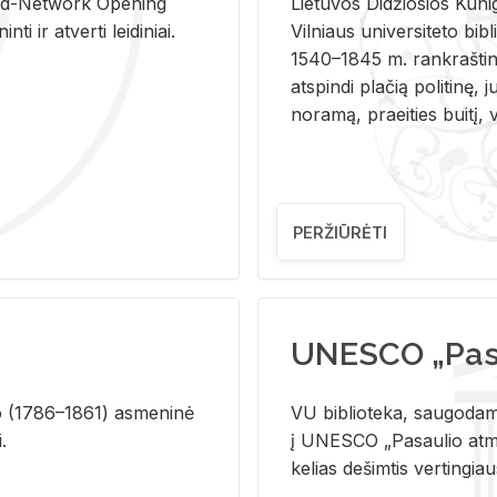
and-Ne­twork Ope­ning
Lie­tu­vos Di­džio­sios Ku­n
i ir at­ver­ti lei­di­niai.
Vil­niaus uni­ver­si­te­to bi­b­
1540–1845 m. rank­raš­ti­ni
at­spin­di pla­čią po­li­ti­nę, j
no­ra­mą, pra­ei­ties bui­tį, vi
PERŽIŪRĖTI
UNESCO „Pasa
­lio (1786–1861) as­me­ni­nė
VU biblioteka, saugodama 
i.
į UNESCO „Pasaulio atmin
kelias dešimtis vertingia