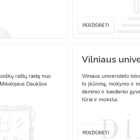
PERŽIŪRĖTI
Vilniaus univer
u­viš­kų raš­tų rai­dą nuo
Vil­niaus uni­ver­si­te­to is­to
 Mi­ka­lo­jaus Dauk­šos
to įkū­ri­mą, mo­ky­mo ir mo
de­mi­nio ir kas­die­nio gy­v
tū­rai ir moks­lui.
PERŽIŪRĖTI