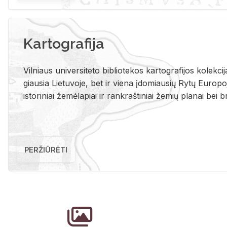
Kartografija
Vil­niaus uni­ver­si­te­to bi­b­lio­te­kos kar­to­gra­fi­jos ko­lek­c
giau­sia Lie­tu­vo­je, bet ir vie­na įdo­miau­sių Rytų Eu­ro­po­je
is­to­ri­niai že­mė­la­piai ir rank­raš­ti­niai že­mių pla­nai bei br
PERŽIŪRĖTI