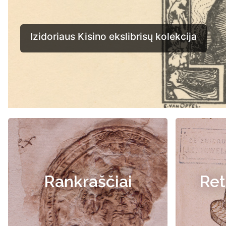
Rankraščiai
Ret