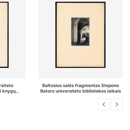
as Stepono
Stepono Batoro universiteto
ekos laikais
bibliotekos Rankraščių skyriaus
vedėjas Mykolas Brenšteinas prie savo
darbo stalo