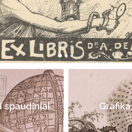
i spaudiniai
Grafika