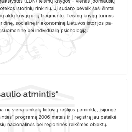
i­gaikš­tys­tės (LDK) teis­mų kny­gos – vie­nas įdo­miau­sių
lio­te­kos is­to­ri­nių rin­ki­nių. Jį su­da­ro be­veik šeši šim­tai
ų aktų kny­gų ir jų frag­men­tų. Teis­mų kny­gų tu­ri­nys
u­ri­di­nę, so­cia­li­nę ir eko­no­mi­nę Lie­tu­vos is­to­ri­jos pa­
­suo­me­ni­nę bei in­di­vi­dua­lią psi­cho­lo­gi­ją.
ulio atmintis“
ne vieną unikalų lietuvių raštijos paminklą, įsijungė
ties“ programą 2006 metais ir į registrą jau pateikė
usių nacionalinės bei regioninės reikšmės objektų.