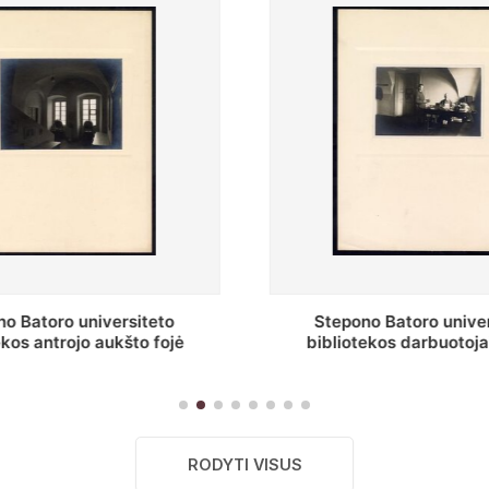
o Batoro universiteto
Baltosios salės fragment
ekos darbuotojai knygų
Batoro universiteto bibliot
yklų darbo kambary
RODYTI VISUS