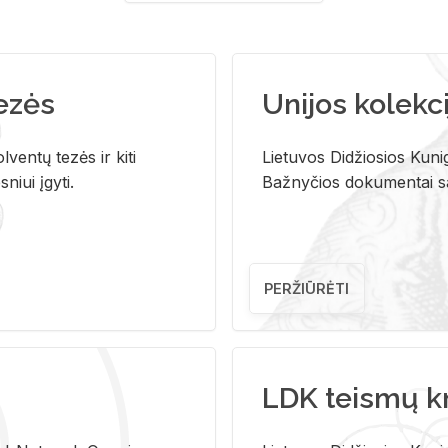
tezės
Unijos kolekci
ventų tezės ir kiti
Lietuvos Didžiosios Kunig
niui įgyti.
Bažnyčios dokumentai sau
PERŽIŪRĖTI
LDK teismų k