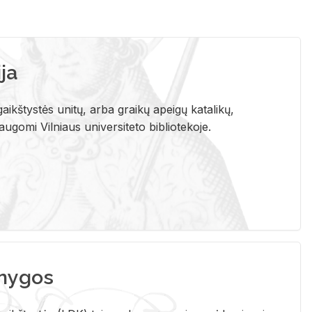
ja
aikštystės unitų, arba graikų apeigų katalikų,
gomi Vilniaus universiteto bibliotekoje.
nygos