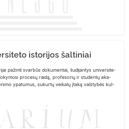
siteto istorijos šaltiniai
­ri­jai pa­žin­ti svar­būs do­ku­men­tai, liu­di­jan­tys uni­ver­si­te­
­ky­mo­si pro­ce­sų rai­dą, pro­fe­so­rių ir stu­den­tų aka­
e­ni­mo ypa­tu­mus, su­kur­tų vei­ka­lų įta­ką vals­ty­bės kul­