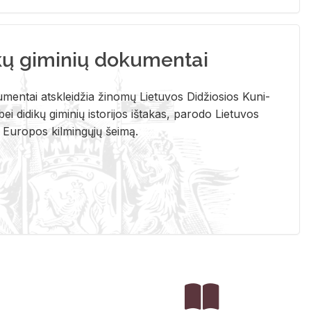
kų giminių dokumentai
u­men­tai at­sklei­džia ži­no­mų Lie­tu­vos Di­džio­sios Ku­ni­
ei di­di­kų gi­mi­nių is­to­ri­jos iš­ta­kas, pa­ro­do Lie­tu­vos
į Eu­ro­pos kil­min­gų­jų šei­mą.