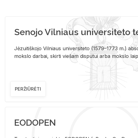
Senojo Vilniaus universiteto 
Jėzuitiškojo Vilniaus universiteto (1579–1773 m.) absol
mokslo darbai, skirti viešam disputui arba mokslo laips
PERŽIŪRĖTI
EODOPEN