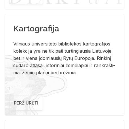
Kartografija
Vil­niaus uni­ver­si­te­to bi­b­lio­te­kos kar­to­gra­fi­jos
ko­lek­ci­ja yra ne tik pati tur­tin­giau­sia Lie­tu­vo­je,
bet ir vie­na įdo­miau­sių Rytų Eu­ro­po­je. Rin­ki­nį
su­da­ro at­la­sai, is­to­ri­niai že­mė­la­piai ir rank­raš­ti­
niai že­mių pla­nai bei brė­ži­niai.
PERŽIŪRĖTI