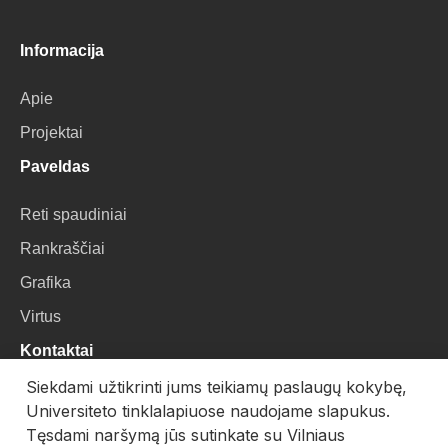
Informacija
Apie
Projektai
Paveldas
Reti spaudiniai
Rankraščiai
Grafika
Virtus
Kontaktai
Siekdami užtikrinti jums teikiamų paslaugų kokybę,
VU Biblioteka
Universiteto tinklalapiuose naudojame slapukus.
Universiteto g. 3, LT-01122, Vilnius
Tęsdami naršymą jūs sutinkate su Vilniaus