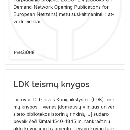
De­mand-Ne­twork Ope­ning Pub­li­ca­tions for
Eu­ro­pe­an Ne­ti­zens) metu su­skait­me­nin­ti ir at­
ver­ti lei­di­niai.
PERŽIŪRĖTI
LDK teismų knygos
Lie­tu­vos Di­džio­sios Ku­ni­gaikš­tys­tės (LDK) teis­
mų kny­gos – vie­nas įdo­miau­sių Vil­niaus uni­ver­
si­te­to bi­b­lio­te­kos is­to­ri­nių rin­ki­nių. Jį su­da­ro
be­veik šeši šim­tai 1540–1845 m. rank­raš­ti­nių
aktų kny­gų ir jų frag­men­tų. Teis­mų kny­gų tu­ri­