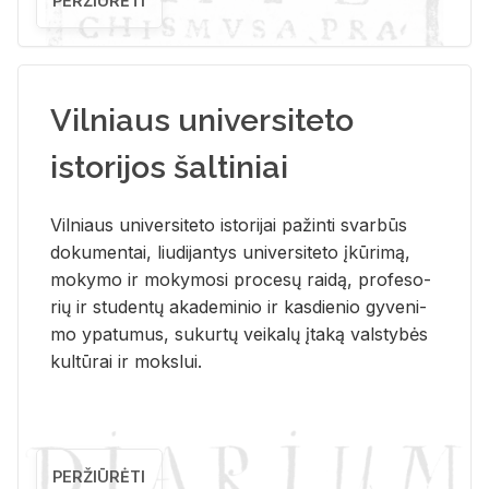
PERŽIŪRĖTI
Vilniaus universiteto
istorijos šaltiniai
Vil­niaus uni­ver­si­te­to is­to­ri­jai pa­žin­ti svar­būs
do­ku­men­tai, liu­di­jan­tys uni­ver­si­te­to įkū­ri­mą,
mo­ky­mo ir mo­ky­mo­si pro­ce­sų rai­dą, pro­fe­so­
rių ir stu­den­tų aka­de­mi­nio ir kas­die­nio gy­ve­ni­
mo ypa­tu­mus, su­kur­tų vei­ka­lų įta­ką vals­ty­bės
kul­tū­rai ir moks­lui.
PERŽIŪRĖTI