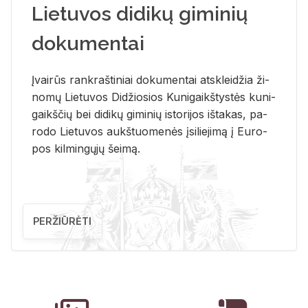
Lietuvos didikų giminių
dokumentai
Įvai­rūs rank­raš­ti­niai do­ku­men­tai at­sklei­džia ži­
no­mų Lie­tu­vos Di­džio­sios Ku­ni­gaikš­tys­tės ku­ni­
gaikš­čių bei di­di­kų gi­mi­nių is­to­ri­jos iš­ta­kas, pa­
ro­do Lie­tu­vos aukš­tuo­me­nės įsi­lie­ji­mą į Eu­ro­
pos kil­min­gų­jų šei­mą.
PERŽIŪRĖTI