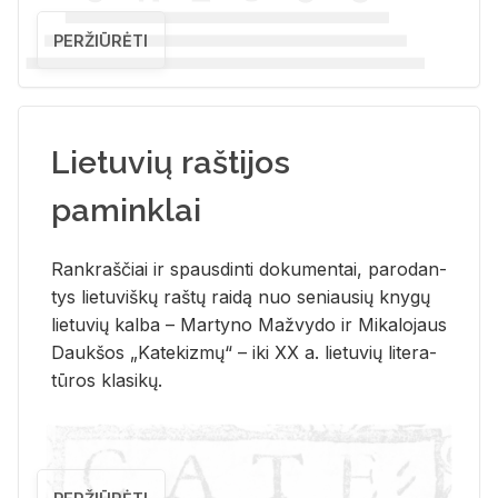
PERŽIŪRĖTI
Lietuvių raštijos
paminklai
Rank­raš­čiai ir spaus­din­ti do­ku­men­tai, pa­ro­dan­
tys lie­tu­viš­kų raš­tų rai­dą nuo se­niau­sių kny­gų
lie­tu­vių kal­ba – Mar­ty­no Ma­žvy­do ir Mi­ka­lo­jaus
Dauk­šos „Ka­te­kiz­mų“ – iki XX a. lie­tu­vių li­te­ra­
tū­ros kla­si­kų.