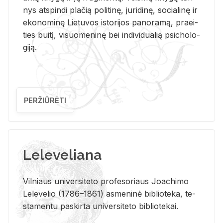
nys at­spin­di pla­čią po­li­ti­nę, ju­ri­di­nę, so­cia­li­nę ir
eko­no­mi­nę Lie­tu­vos is­to­ri­jos pa­no­ra­mą, pra­ei­
ties bui­tį, vi­suo­me­ni­nę bei in­di­vi­dua­lią psi­cho­lo­
gi­ją.
PERŽIŪRĖTI
Leleveliana
Vil­niaus uni­ver­si­te­to pro­fe­so­riaus Jo­a­chi­mo
Le­le­ve­lio (1786–1861) as­me­ni­nė bi­b­lio­te­ka, te­
sta­men­tu pa­skir­ta uni­ver­si­te­to bi­b­lio­te­kai.