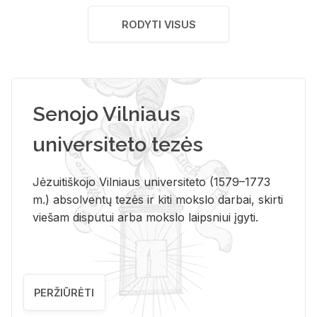
RODYTI VISUS
Senojo Vilniaus
universiteto tezės
Jėzuitiškojo Vilniaus universiteto (1579–1773
m.) absolventų tezės ir kiti mokslo darbai, skirti
viešam disputui arba mokslo laipsniui įgyti.
PERŽIŪRĖTI