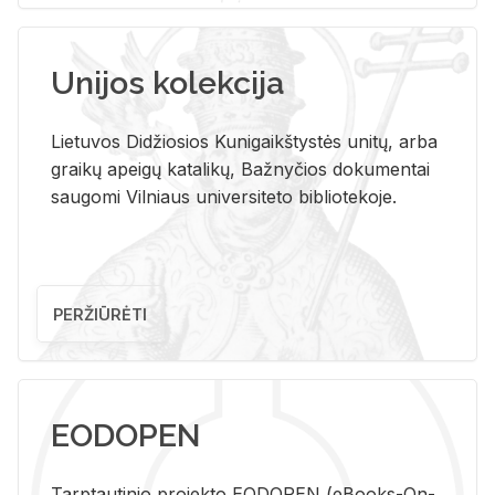
Unijos kolekcija
Lietuvos Didžiosios Kunigaikštystės unitų, arba
graikų apeigų katalikų, Bažnyčios dokumentai
saugomi Vilniaus universiteto bibliotekoje.
PERŽIŪRĖTI
EODOPEN
Tarp­tau­ti­nio pro­jek­to EO­DO­PEN (eBo­oks-On-