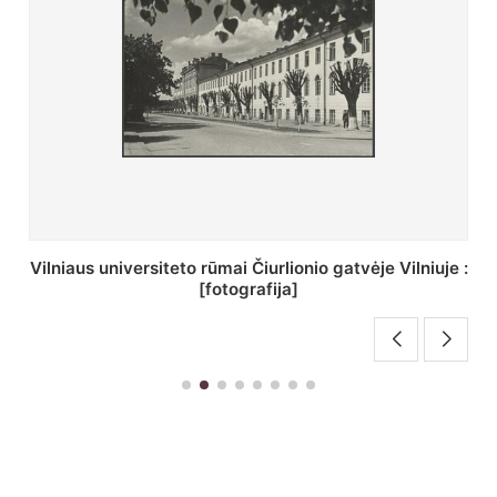
St. Batoro universiteto J. Pilsudskio kolegija :
[fotografija]