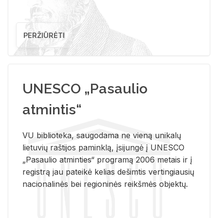
PERŽIŪRĖTI
UNESCO „Pasaulio
atmintis“
VU biblioteka, saugodama ne vieną unikalų
lietuvių raštijos paminklą, įsijungė į UNESCO
„Pasaulio atminties“ programą 2006 metais ir į
registrą jau pateikė kelias dešimtis vertingiausių
nacionalinės bei regioninės reikšmės objektų.