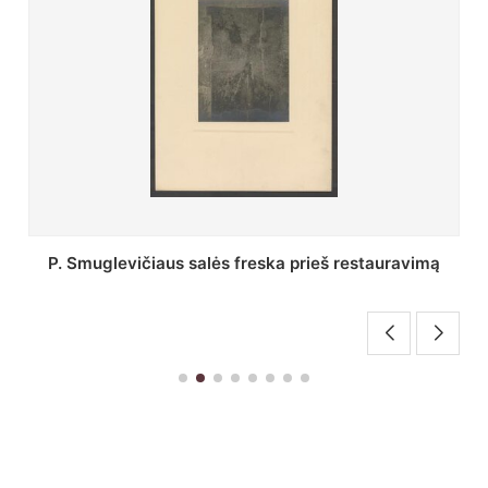
Stepono Batoro universiteto bibliotekos Profesorių
skaitykla