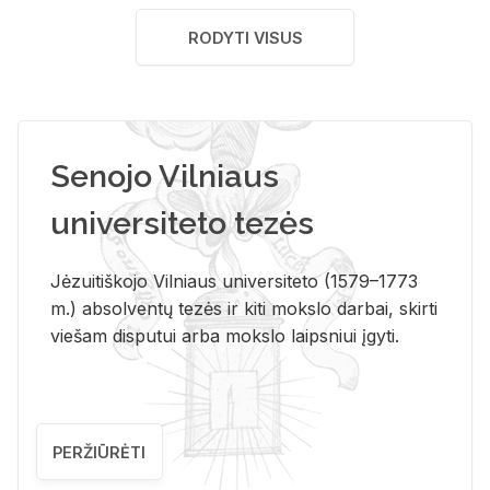
RODYTI VISUS
Senojo Vilniaus
universiteto tezės
Jėzuitiškojo Vilniaus universiteto (1579–1773
m.) absolventų tezės ir kiti mokslo darbai, skirti
viešam disputui arba mokslo laipsniui įgyti.
PERŽIŪRĖTI