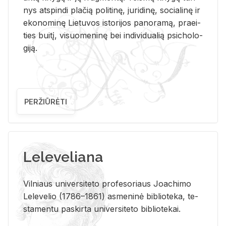
nys at­spin­di pla­čią po­li­ti­nę, ju­ri­di­nę, so­cia­li­nę ir
eko­no­mi­nę Lie­tu­vos is­to­ri­jos pa­no­ra­mą, pra­ei­
ties bui­tį, vi­suo­me­ni­nę bei in­di­vi­dua­lią psi­cho­lo­
gi­ją.
PERŽIŪRĖTI
Leleveliana
Vil­niaus uni­ver­si­te­to pro­fe­so­riaus Jo­a­chi­mo
Le­le­ve­lio (1786–1861) as­me­ni­nė bi­b­lio­te­ka, te­
sta­men­tu pa­skir­ta uni­ver­si­te­to bi­b­lio­te­kai.