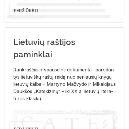
PERŽIŪRĖTI
Lietuvių raštijos
paminklai
Rank­raš­čiai ir spaus­din­ti do­ku­men­tai, pa­ro­dan­
tys lie­tu­viš­kų raš­tų rai­dą nuo se­niau­sių kny­gų
lie­tu­vių kal­ba – Mar­ty­no Ma­žvy­do ir Mi­ka­lo­jaus
Dauk­šos „Ka­te­kiz­mų“ – iki XX a. lie­tu­vių li­te­ra­
tū­ros kla­si­kų.