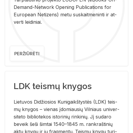
De­mand-Ne­twork Ope­ning Pub­li­ca­tions for
Eu­ro­pe­an Ne­ti­zens) metu su­skait­me­nin­ti ir at­
ver­ti lei­di­niai.
PERŽIŪRĖTI
LDK teismų knygos
Lie­tu­vos Di­džio­sios Ku­ni­gaikš­tys­tės (LDK) teis­
mų kny­gos – vie­nas įdo­miau­sių Vil­niaus uni­ver­
si­te­to bi­b­lio­te­kos is­to­ri­nių rin­ki­nių. Jį su­da­ro
be­veik šeši šim­tai 1540–1845 m. rank­raš­ti­nių
aktų kny­gų ir jų frag­men­tų. Teis­mų kny­gų tu­ri­