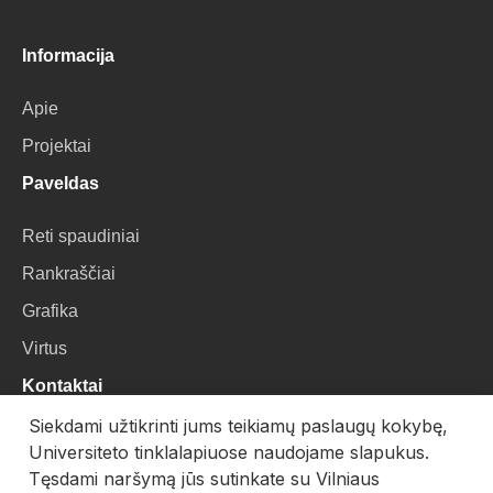
Informacija
Apie
Projektai
Paveldas
Reti spaudiniai
Rankraščiai
Grafika
Virtus
Kontaktai
Siekdami užtikrinti jums teikiamų paslaugų kokybę,
VU Biblioteka
Universiteto tinklalapiuose naudojame slapukus.
Universiteto g. 3, LT-01122, Vilnius
Tęsdami naršymą jūs sutinkate su Vilniaus