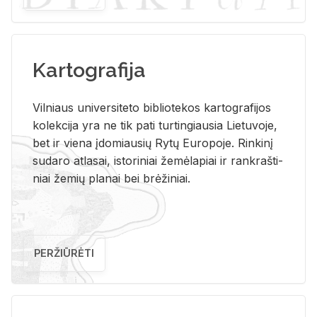
Kartografija
Vil­niaus uni­ver­si­te­to bi­b­lio­te­kos kar­to­gra­fi­jos
ko­lek­ci­ja yra ne tik pati tur­tin­giau­sia Lie­tu­vo­je,
bet ir vie­na įdo­miau­sių Rytų Eu­ro­po­je. Rin­ki­nį
su­da­ro at­la­sai, is­to­ri­niai že­mė­la­piai ir rank­raš­ti­
niai že­mių pla­nai bei brė­ži­niai.
PERŽIŪRĖTI