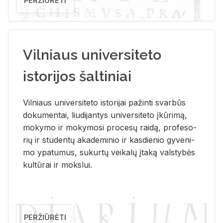
PERŽIŪRĖTI
Vilniaus universiteto
istorijos šaltiniai
Vil­niaus uni­ver­si­te­to is­to­ri­jai pa­žin­ti svar­būs
do­ku­men­tai, liu­di­jan­tys uni­ver­si­te­to įkū­ri­mą,
mo­ky­mo ir mo­ky­mo­si pro­ce­sų rai­dą, pro­fe­so­
rių ir stu­den­tų aka­de­mi­nio ir kas­die­nio gy­ve­ni­
mo ypa­tu­mus, su­kur­tų vei­ka­lų įta­ką vals­ty­bės
kul­tū­rai ir moks­lui.
PERŽIŪRĖTI