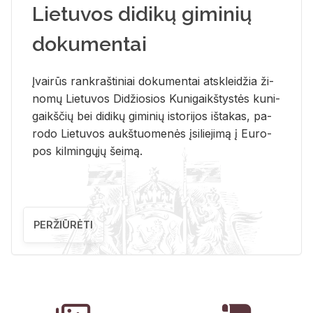
Lietuvos didikų giminių
dokumentai
Įvai­rūs rank­raš­ti­niai do­ku­men­tai at­sklei­džia ži­
no­mų Lie­tu­vos Di­džio­sios Ku­ni­gaikš­tys­tės ku­ni­
gaikš­čių bei di­di­kų gi­mi­nių is­to­ri­jos iš­ta­kas, pa­
ro­do Lie­tu­vos aukš­tuo­me­nės įsi­lie­ji­mą į Eu­ro­
pos kil­min­gų­jų šei­mą.
PERŽIŪRĖTI