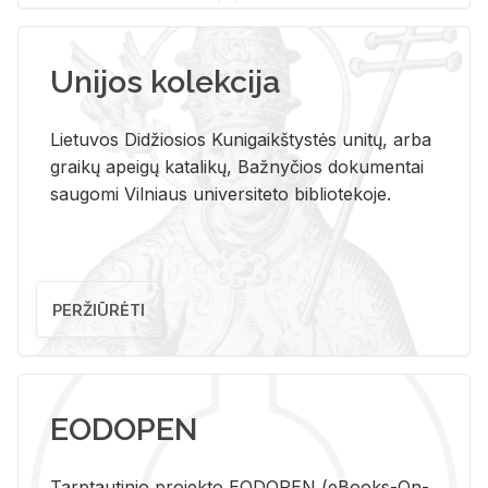
Unijos kolekcija
Lietuvos Didžiosios Kunigaikštystės unitų, arba
graikų apeigų katalikų, Bažnyčios dokumentai
saugomi Vilniaus universiteto bibliotekoje.
PERŽIŪRĖTI
EODOPEN
Tarp­tau­ti­nio pro­jek­to EO­DO­PEN (eBo­oks-On-