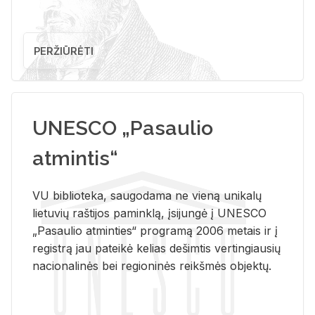
PERŽIŪRĖTI
UNESCO „Pasaulio
atmintis“
VU biblioteka, saugodama ne vieną unikalų
lietuvių raštijos paminklą, įsijungė į UNESCO
„Pasaulio atminties“ programą 2006 metais ir į
registrą jau pateikė kelias dešimtis vertingiausių
nacionalinės bei regioninės reikšmės objektų.