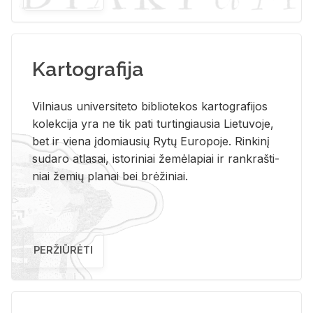
Kartografija
Vil­niaus uni­ver­si­te­to bi­b­lio­te­kos kar­to­gra­fi­jos
ko­lek­ci­ja yra ne tik pati tur­tin­giau­sia Lie­tu­vo­je,
bet ir vie­na įdo­miau­sių Rytų Eu­ro­po­je. Rin­ki­nį
su­da­ro at­la­sai, is­to­ri­niai že­mė­la­piai ir rank­raš­ti­
niai že­mių pla­nai bei brė­ži­niai.
PERŽIŪRĖTI