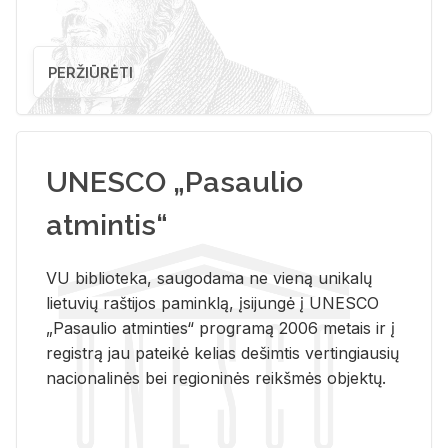
PERŽIŪRĖTI
UNESCO „Pasaulio
atmintis“
VU biblioteka, saugodama ne vieną unikalų
lietuvių raštijos paminklą, įsijungė į UNESCO
„Pasaulio atminties“ programą 2006 metais ir į
registrą jau pateikė kelias dešimtis vertingiausių
nacionalinės bei regioninės reikšmės objektų.