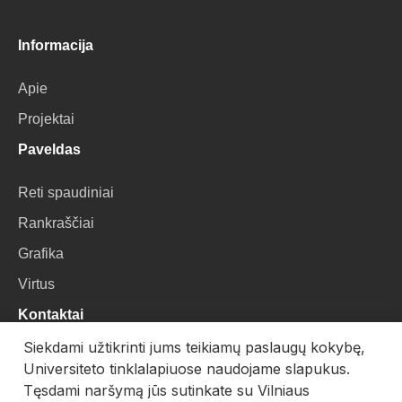
Informacija
Apie
Projektai
Paveldas
Reti spaudiniai
Rankraščiai
Grafika
Virtus
Kontaktai
Siekdami užtikrinti jums teikiamų paslaugų kokybę,
VU Biblioteka
Universiteto tinklalapiuose naudojame slapukus.
Universiteto g. 3, LT-01122, Vilnius
Tęsdami naršymą jūs sutinkate su Vilniaus