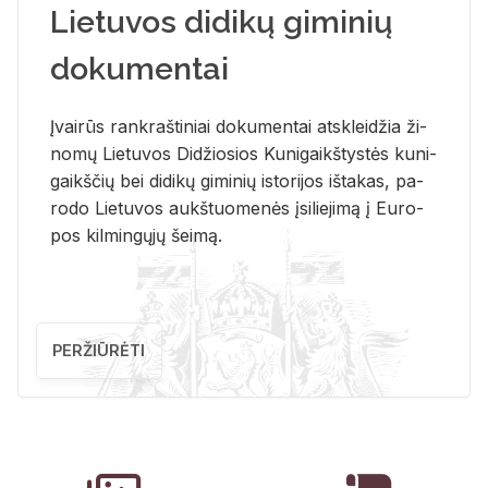
Lietuvos didikų giminių
dokumentai
Įvai­rūs rank­raš­ti­niai do­ku­men­tai at­sklei­džia ži­
no­mų Lie­tu­vos Di­džio­sios Ku­ni­gaikš­tys­tės ku­ni­
gaikš­čių bei di­di­kų gi­mi­nių is­to­ri­jos iš­ta­kas, pa­
ro­do Lie­tu­vos aukš­tuo­me­nės įsi­lie­ji­mą į Eu­ro­
pos kil­min­gų­jų šei­mą.
PERŽIŪRĖTI