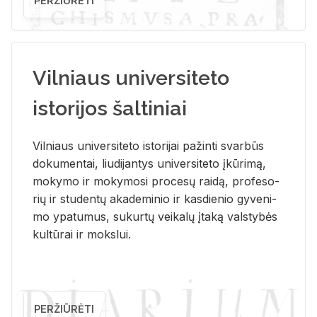
PERŽIŪRĖTI
Vilniaus universiteto
istorijos šaltiniai
Vil­niaus uni­ver­si­te­to is­to­ri­jai pa­žin­ti svar­būs
do­ku­men­tai, liu­di­jan­tys uni­ver­si­te­to įkū­ri­mą,
mo­ky­mo ir mo­ky­mo­si pro­ce­sų rai­dą, pro­fe­so­
rių ir stu­den­tų aka­de­mi­nio ir kas­die­nio gy­ve­ni­
mo ypa­tu­mus, su­kur­tų vei­ka­lų įta­ką vals­ty­bės
kul­tū­rai ir moks­lui.
PERŽIŪRĖTI