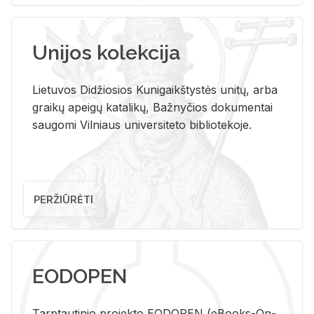
Unijos kolekcija
Lietuvos Didžiosios Kunigaikštystės unitų, arba
graikų apeigų katalikų, Bažnyčios dokumentai
saugomi Vilniaus universiteto bibliotekoje.
PERŽIŪRĖTI
EODOPEN
Tarp­tau­ti­nio pro­jek­to EO­DO­PEN (eBo­oks-On-