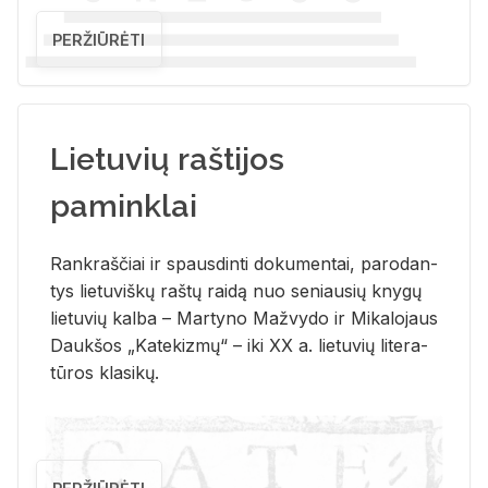
PERŽIŪRĖTI
Lietuvių raštijos
paminklai
Rank­raš­čiai ir spaus­din­ti do­ku­men­tai, pa­ro­dan­
tys lie­tu­viš­kų raš­tų rai­dą nuo se­niau­sių kny­gų
lie­tu­vių kal­ba – Mar­ty­no Ma­žvy­do ir Mi­ka­lo­jaus
Dauk­šos „Ka­te­kiz­mų“ – iki XX a. lie­tu­vių li­te­ra­
tū­ros kla­si­kų.