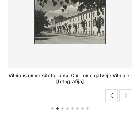
St. Batoro universiteto J. Pilsudskio kolegija :
[fotografija]