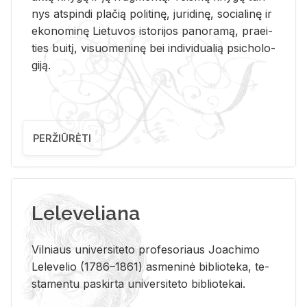
nys at­spin­di pla­čią po­li­ti­nę, ju­ri­di­nę, so­cia­li­nę ir
eko­no­mi­nę Lie­tu­vos is­to­ri­jos pa­no­ra­mą, pra­ei­
ties bui­tį, vi­suo­me­ni­nę bei in­di­vi­dua­lią psi­cho­lo­
gi­ją.
PERŽIŪRĖTI
Leleveliana
Vil­niaus uni­ver­si­te­to pro­fe­so­riaus Jo­a­chi­mo
Le­le­ve­lio (1786–1861) as­me­ni­nė bi­b­lio­te­ka, te­
sta­men­tu pa­skir­ta uni­ver­si­te­to bi­b­lio­te­kai.