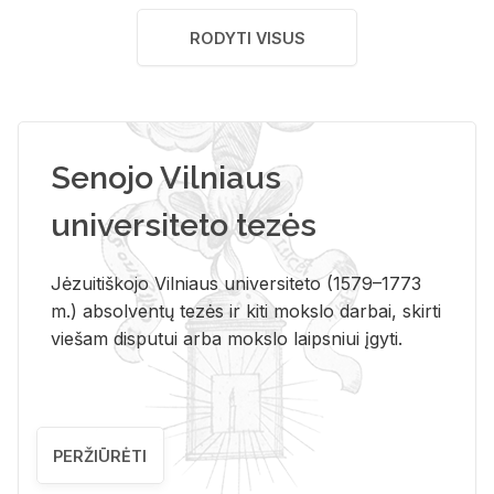
RODYTI VISUS
Senojo Vilniaus
universiteto tezės
Jėzuitiškojo Vilniaus universiteto (1579–1773
m.) absolventų tezės ir kiti mokslo darbai, skirti
viešam disputui arba mokslo laipsniui įgyti.
PERŽIŪRĖTI