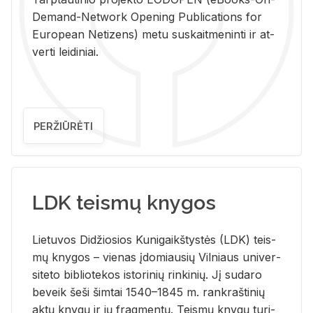
De­mand-Ne­twork Ope­ning Pub­li­ca­tions for
Eu­ro­pe­an Ne­ti­zens) metu su­skait­me­nin­ti ir at­
ver­ti lei­di­niai.
PERŽIŪRĖTI
LDK teismų knygos
Lie­tu­vos Di­džio­sios Ku­ni­gaikš­tys­tės (LDK) teis­
mų kny­gos – vie­nas įdo­miau­sių Vil­niaus uni­ver­
si­te­to bi­b­lio­te­kos is­to­ri­nių rin­ki­nių. Jį su­da­ro
be­veik šeši šim­tai 1540–1845 m. rank­raš­ti­nių
aktų kny­gų ir jų frag­men­tų. Teis­mų kny­gų tu­ri­