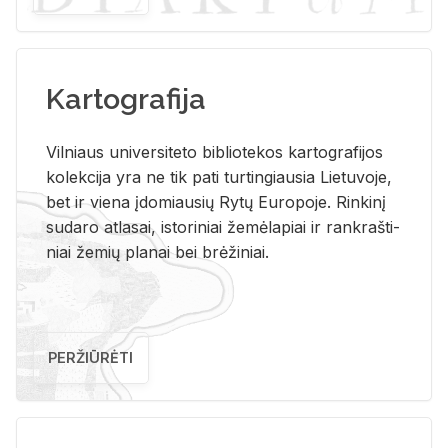
Kartografija
Vil­niaus uni­ver­si­te­to bi­b­lio­te­kos kar­to­gra­fi­jos
ko­lek­ci­ja yra ne tik pati tur­tin­giau­sia Lie­tu­vo­je,
bet ir vie­na įdo­miau­sių Rytų Eu­ro­po­je. Rin­ki­nį
su­da­ro at­la­sai, is­to­ri­niai že­mė­la­piai ir rank­raš­ti­
niai že­mių pla­nai bei brė­ži­niai.
PERŽIŪRĖTI