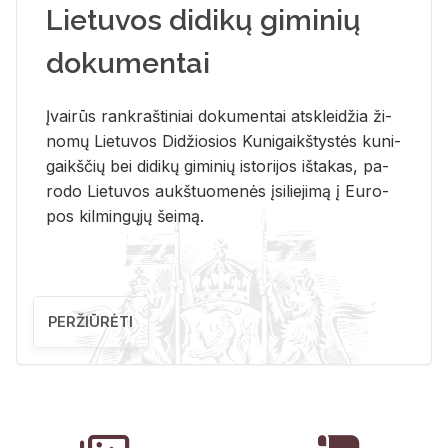
Lietuvos didikų giminių
dokumentai
Įvai­rūs rank­raš­ti­niai do­ku­men­tai at­sklei­džia ži­
no­mų Lie­tu­vos Di­džio­sios Ku­ni­gaikš­tys­tės ku­ni­
gaikš­čių bei di­di­kų gi­mi­nių is­to­ri­jos iš­ta­kas, pa­
ro­do Lie­tu­vos aukš­tuo­me­nės įsi­lie­ji­mą į Eu­ro­
pos kil­min­gų­jų šei­mą.
PERŽIŪRĖTI