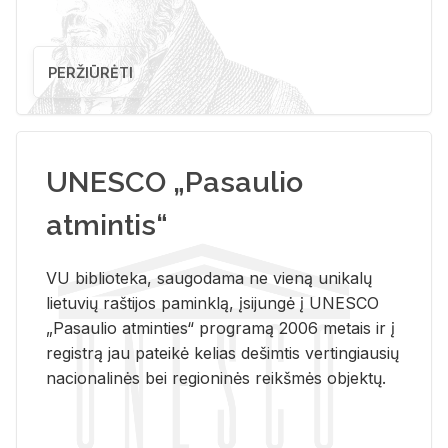
PERŽIŪRĖTI
UNESCO „Pasaulio
atmintis“
VU biblioteka, saugodama ne vieną unikalų
lietuvių raštijos paminklą, įsijungė į UNESCO
„Pasaulio atminties“ programą 2006 metais ir į
registrą jau pateikė kelias dešimtis vertingiausių
nacionalinės bei regioninės reikšmės objektų.