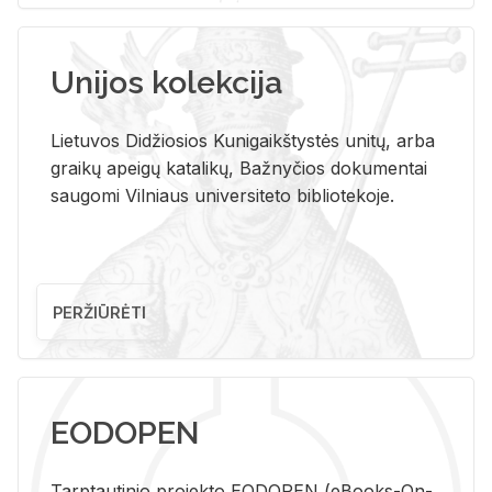
Unijos kolekcija
Lietuvos Didžiosios Kunigaikštystės unitų, arba
graikų apeigų katalikų, Bažnyčios dokumentai
saugomi Vilniaus universiteto bibliotekoje.
PERŽIŪRĖTI
EODOPEN
Tarp­tau­ti­nio pro­jek­to EO­DO­PEN (eBo­oks-On-