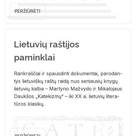
PERŽIŪRĖTI
Lietuvių raštijos
paminklai
Rank­raš­čiai ir spaus­din­ti do­ku­men­tai, pa­ro­dan­
tys lie­tu­viš­kų raš­tų rai­dą nuo se­niau­sių kny­gų
lie­tu­vių kal­ba – Mar­ty­no Ma­žvy­do ir Mi­ka­lo­jaus
Dauk­šos „Ka­te­kiz­mų“ – iki XX a. lie­tu­vių li­te­ra­
tū­ros kla­si­kų.