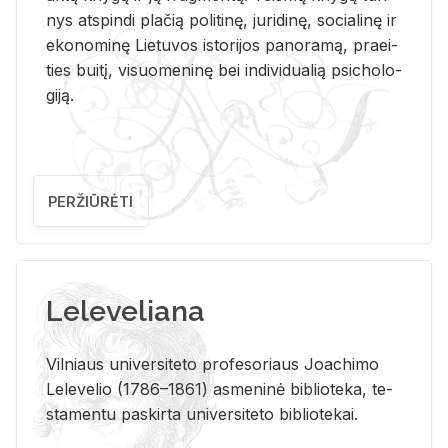
nys at­spin­di pla­čią po­li­ti­nę, ju­ri­di­nę, so­cia­li­nę ir
eko­no­mi­nę Lie­tu­vos is­to­ri­jos pa­no­ra­mą, pra­ei­
ties bui­tį, vi­suo­me­ni­nę bei in­di­vi­dua­lią psi­cho­lo­
gi­ją.
PERŽIŪRĖTI
Leleveliana
Vil­niaus uni­ver­si­te­to pro­fe­so­riaus Jo­a­chi­mo
Le­le­ve­lio (1786–1861) as­me­ni­nė bi­b­lio­te­ka, te­
sta­men­tu pa­skir­ta uni­ver­si­te­to bi­b­lio­te­kai.