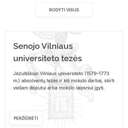
RODYTI VISUS
Senojo Vilniaus
universiteto tezės
Jėzuitiškojo Vilniaus universiteto (1579–1773
m.) absolventų tezės ir kiti mokslo darbai, skirti
viešam disputui arba mokslo laipsniui įgyti.
PERŽIŪRĖTI