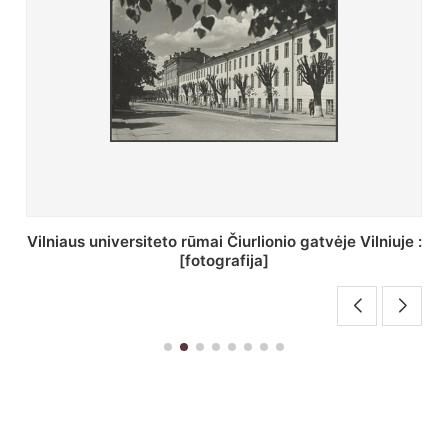
St. Batoro universiteto J. Pilsudskio kolegija :
[fotografija]