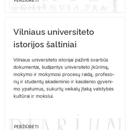
PERŽIŪRĖTI
Vilniaus universiteto
istorijos šaltiniai
Vil­niaus uni­ver­si­te­to is­to­ri­jai pa­žin­ti svar­būs
do­ku­men­tai, liu­di­jan­tys uni­ver­si­te­to įkū­ri­mą,
mo­ky­mo ir mo­ky­mo­si pro­ce­sų rai­dą, pro­fe­so­
rių ir stu­den­tų aka­de­mi­nio ir kas­die­nio gy­ve­ni­
mo ypa­tu­mus, su­kur­tų vei­ka­lų įta­ką vals­ty­bės
kul­tū­rai ir moks­lui.
PERŽIŪRĖTI