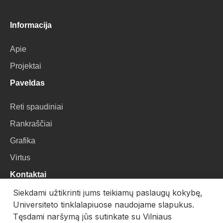
Informacija
Apie
Projektai
Paveldas
Reti spaudiniai
Rankraščiai
Grafika
Virtus
Kontaktai
Siekdami užtikrinti jums teikiamų paslaugų kokybę,
VU Biblioteka
Universiteto tinklalapiuose naudojame slapukus.
Universiteto g. 3, LT-01122, Vilnius
Tęsdami naršymą jūs sutinkate su Vilniaus