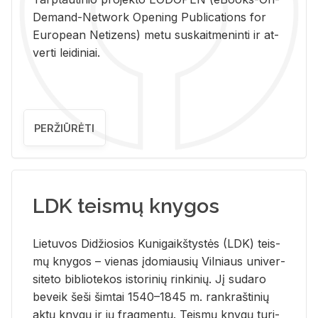
De­mand-Ne­twork Ope­ning Pub­li­ca­tions for
Eu­ro­pe­an Ne­ti­zens) metu su­skait­me­nin­ti ir at­
ver­ti lei­di­niai.
PERŽIŪRĖTI
LDK teismų knygos
Lie­tu­vos Di­džio­sios Ku­ni­gaikš­tys­tės (LDK) teis­
mų kny­gos – vie­nas įdo­miau­sių Vil­niaus uni­ver­
si­te­to bi­b­lio­te­kos is­to­ri­nių rin­ki­nių. Jį su­da­ro
be­veik šeši šim­tai 1540–1845 m. rank­raš­ti­nių
aktų kny­gų ir jų frag­men­tų. Teis­mų kny­gų tu­ri­