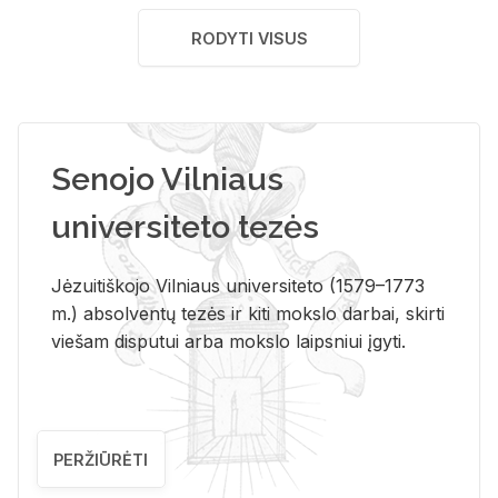
RODYTI VISUS
Senojo Vilniaus
universiteto tezės
Jėzuitiškojo Vilniaus universiteto (1579–1773
m.) absolventų tezės ir kiti mokslo darbai, skirti
viešam disputui arba mokslo laipsniui įgyti.
PERŽIŪRĖTI