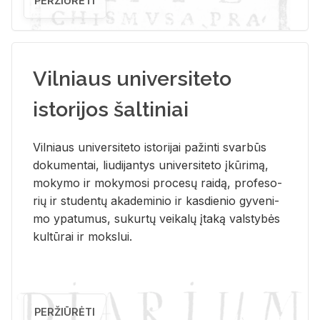
PERŽIŪRĖTI
Vilniaus universiteto
istorijos šaltiniai
Vil­niaus uni­ver­si­te­to is­to­ri­jai pa­žin­ti svar­būs
do­ku­men­tai, liu­di­jan­tys uni­ver­si­te­to įkū­ri­mą,
mo­ky­mo ir mo­ky­mo­si pro­ce­sų rai­dą, pro­fe­so­
rių ir stu­den­tų aka­de­mi­nio ir kas­die­nio gy­ve­ni­
mo ypa­tu­mus, su­kur­tų vei­ka­lų įta­ką vals­ty­bės
kul­tū­rai ir moks­lui.
PERŽIŪRĖTI