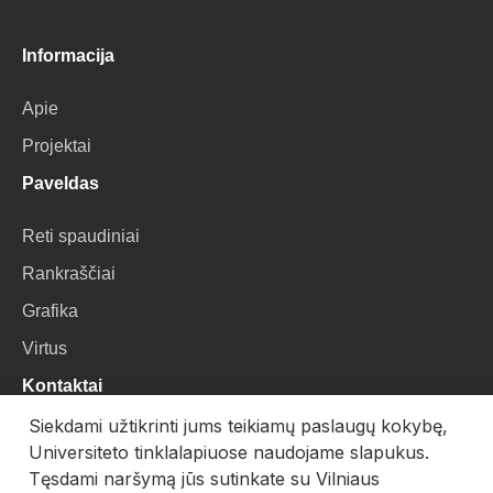
Informacija
Apie
Projektai
Paveldas
Reti spaudiniai
Rankraščiai
Grafika
Virtus
Kontaktai
Siekdami užtikrinti jums teikiamų paslaugų kokybę,
VU Biblioteka
Universiteto tinklalapiuose naudojame slapukus.
Universiteto g. 3, LT-01122, Vilnius
Tęsdami naršymą jūs sutinkate su Vilniaus