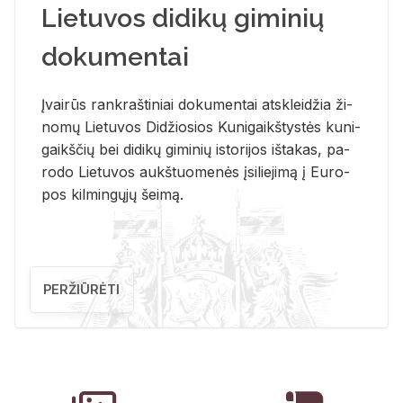
Lietuvos didikų giminių
dokumentai
Įvai­rūs rank­raš­ti­niai do­ku­men­tai at­sklei­džia ži­
no­mų Lie­tu­vos Di­džio­sios Ku­ni­gaikš­tys­tės ku­ni­
gaikš­čių bei di­di­kų gi­mi­nių is­to­ri­jos iš­ta­kas, pa­
ro­do Lie­tu­vos aukš­tuo­me­nės įsi­lie­ji­mą į Eu­ro­
pos kil­min­gų­jų šei­mą.
PERŽIŪRĖTI