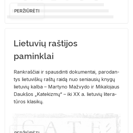
PERŽIŪRĖTI
Lietuvių raštijos
paminklai
Rank­raš­čiai ir spaus­din­ti do­ku­men­tai, pa­ro­dan­
tys lie­tu­viš­kų raš­tų rai­dą nuo se­niau­sių kny­gų
lie­tu­vių kal­ba – Mar­ty­no Ma­žvy­do ir Mi­ka­lo­jaus
Dauk­šos „Ka­te­kiz­mų“ – iki XX a. lie­tu­vių li­te­ra­
tū­ros kla­si­kų.