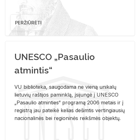
PERŽIŪRĖTI
UNESCO „Pasaulio
atmintis“
VU biblioteka, saugodama ne vieną unikalų
lietuvių raštijos paminklą, įsijungė į UNESCO
„Pasaulio atminties“ programą 2006 metais ir į
registrą jau pateikė kelias dešimtis vertingiausių
nacionalinės bei regioninės reikšmės objektų.