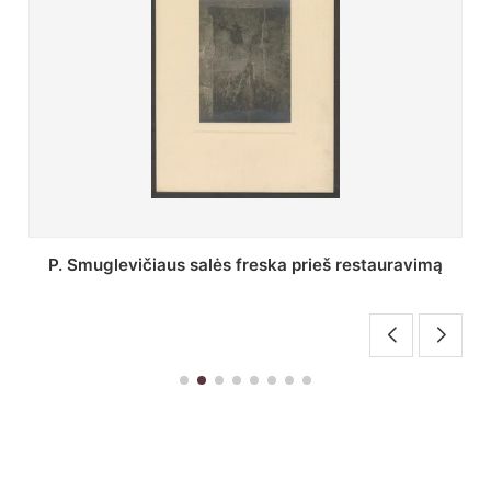
Stepono Batoro universiteto bibliotekos Profesorių
skaitykla