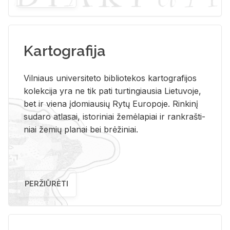
Kartografija
Vil­niaus uni­ver­si­te­to bi­b­lio­te­kos kar­to­gra­fi­jos
ko­lek­ci­ja yra ne tik pati tur­tin­giau­sia Lie­tu­vo­je,
bet ir vie­na įdo­miau­sių Rytų Eu­ro­po­je. Rin­ki­nį
su­da­ro at­la­sai, is­to­ri­niai že­mė­la­piai ir rank­raš­ti­
niai že­mių pla­nai bei brė­ži­niai.
PERŽIŪRĖTI