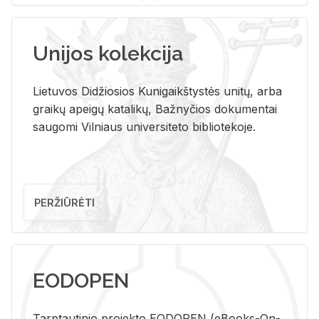
Unijos kolekcija
Lietuvos Didžiosios Kunigaikštystės unitų, arba
graikų apeigų katalikų, Bažnyčios dokumentai
saugomi Vilniaus universiteto bibliotekoje.
PERŽIŪRĖTI
EODOPEN
Tarp­tau­ti­nio pro­jek­to EO­DO­PEN (eBo­oks-On-