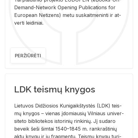
De­mand-Ne­twork Ope­ning Pub­li­ca­tions for
Eu­ro­pe­an Ne­ti­zens) metu su­skait­me­nin­ti ir at­
ver­ti lei­di­niai.
PERŽIŪRĖTI
LDK teismų knygos
Lie­tu­vos Di­džio­sios Ku­ni­gaikš­tys­tės (LDK) teis­
mų kny­gos – vie­nas įdo­miau­sių Vil­niaus uni­ver­
si­te­to bi­b­lio­te­kos is­to­ri­nių rin­ki­nių. Jį su­da­ro
be­veik šeši šim­tai 1540–1845 m. rank­raš­ti­nių
aktų kny­gų ir jų frag­men­tų. Teis­mų kny­gų tu­ri­