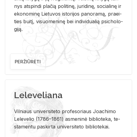
nys at­spin­di pla­čią po­li­ti­nę, ju­ri­di­nę, so­cia­li­nę ir
eko­no­mi­nę Lie­tu­vos is­to­ri­jos pa­no­ra­mą, pra­ei­
ties bui­tį, vi­suo­me­ni­nę bei in­di­vi­dua­lią psi­cho­lo­
gi­ją.
PERŽIŪRĖTI
Leleveliana
Vil­niaus uni­ver­si­te­to pro­fe­so­riaus Jo­a­chi­mo
Le­le­ve­lio (1786–1861) as­me­ni­nė bi­b­lio­te­ka, te­
sta­men­tu pa­skir­ta uni­ver­si­te­to bi­b­lio­te­kai.