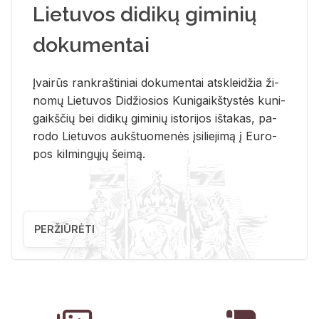
Lietuvos didikų giminių
dokumentai
Įvai­rūs rank­raš­ti­niai do­ku­men­tai at­sklei­džia ži­
no­mų Lie­tu­vos Di­džio­sios Ku­ni­gaikš­tys­tės ku­ni­
gaikš­čių bei di­di­kų gi­mi­nių is­to­ri­jos iš­ta­kas, pa­
ro­do Lie­tu­vos aukš­tuo­me­nės įsi­lie­ji­mą į Eu­ro­
pos kil­min­gų­jų šei­mą.
PERŽIŪRĖTI