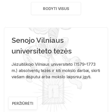
RODYTI VISUS
Senojo Vilniaus
universiteto tezės
Jėzuitiškojo Vilniaus universiteto (1579–1773
m.) absolventų tezės ir kiti mokslo darbai, skirti
viešam disputui arba mokslo laipsniui įgyti.
PERŽIŪRĖTI