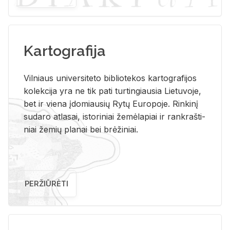
Kartografija
Vil­niaus uni­ver­si­te­to bi­b­lio­te­kos kar­to­gra­fi­jos
ko­lek­ci­ja yra ne tik pati tur­tin­giau­sia Lie­tu­vo­je,
bet ir vie­na įdo­miau­sių Rytų Eu­ro­po­je. Rin­ki­nį
su­da­ro at­la­sai, is­to­ri­niai že­mė­la­piai ir rank­raš­ti­
niai že­mių pla­nai bei brė­ži­niai.
PERŽIŪRĖTI