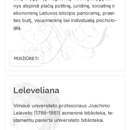
nys at­spin­di pla­čią po­li­ti­nę, ju­ri­di­nę, so­cia­li­nę ir
eko­no­mi­nę Lie­tu­vos is­to­ri­jos pa­no­ra­mą, pra­ei­
ties bui­tį, vi­suo­me­ni­nę bei in­di­vi­dua­lią psi­cho­lo­
gi­ją.
PERŽIŪRĖTI
Leleveliana
Vil­niaus uni­ver­si­te­to pro­fe­so­riaus Jo­a­chi­mo
Le­le­ve­lio (1786–1861) as­me­ni­nė bi­b­lio­te­ka, te­
sta­men­tu pa­skir­ta uni­ver­si­te­to bi­b­lio­te­kai.