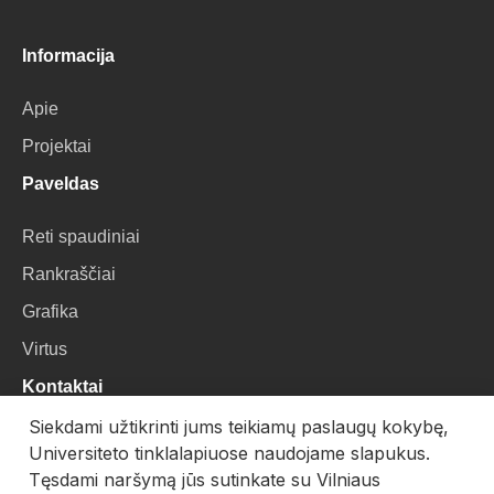
Informacija
Apie
Projektai
Paveldas
Reti spaudiniai
Rankraščiai
Grafika
Virtus
Kontaktai
Siekdami užtikrinti jums teikiamų paslaugų kokybę,
VU Biblioteka
Universiteto tinklalapiuose naudojame slapukus.
Universiteto g. 3, LT-01122, Vilnius
Tęsdami naršymą jūs sutinkate su Vilniaus