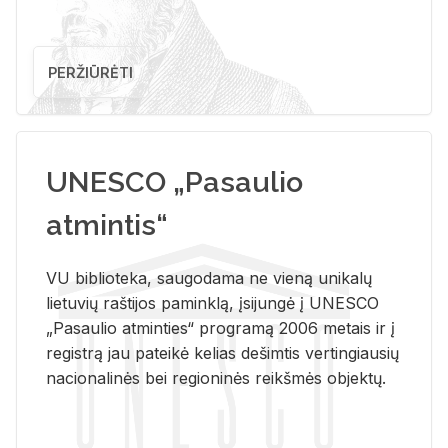
PERŽIŪRĖTI
UNESCO „Pasaulio
atmintis“
VU biblioteka, saugodama ne vieną unikalų
lietuvių raštijos paminklą, įsijungė į UNESCO
„Pasaulio atminties“ programą 2006 metais ir į
registrą jau pateikė kelias dešimtis vertingiausių
nacionalinės bei regioninės reikšmės objektų.