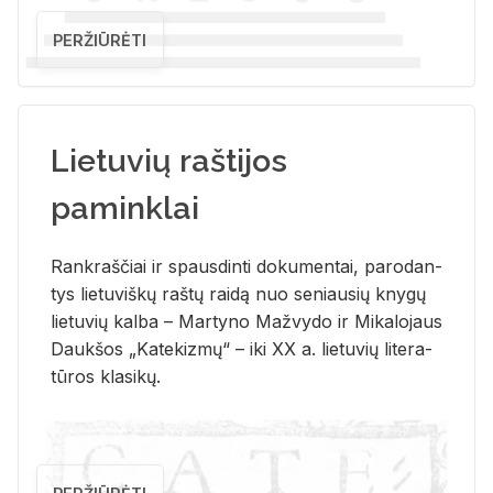
PERŽIŪRĖTI
Lietuvių raštijos
paminklai
Rank­raš­čiai ir spaus­din­ti do­ku­men­tai, pa­ro­dan­
tys lie­tu­viš­kų raš­tų rai­dą nuo se­niau­sių kny­gų
lie­tu­vių kal­ba – Mar­ty­no Ma­žvy­do ir Mi­ka­lo­jaus
Dauk­šos „Ka­te­kiz­mų“ – iki XX a. lie­tu­vių li­te­ra­
tū­ros kla­si­kų.