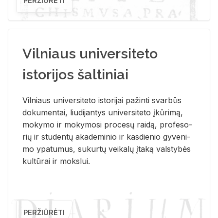
PERŽIŪRĖTI
Vilniaus universiteto
istorijos šaltiniai
Vil­niaus uni­ver­si­te­to is­to­ri­jai pa­žin­ti svar­būs
do­ku­men­tai, liu­di­jan­tys uni­ver­si­te­to įkū­ri­mą,
mo­ky­mo ir mo­ky­mo­si pro­ce­sų rai­dą, pro­fe­so­
rių ir stu­den­tų aka­de­mi­nio ir kas­die­nio gy­ve­ni­
mo ypa­tu­mus, su­kur­tų vei­ka­lų įta­ką vals­ty­bės
kul­tū­rai ir moks­lui.
PERŽIŪRĖTI