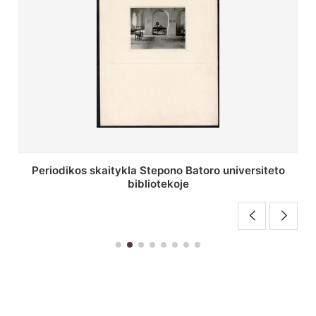
Stepono Batoro universiteto bibliotekos antrojo
aukšto fojė