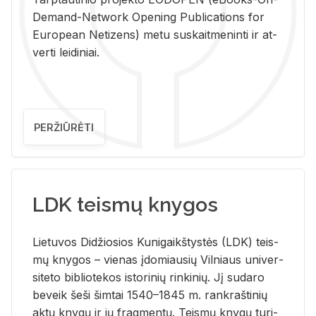
De­mand-Ne­twork Ope­ning Pub­li­ca­tions for
Eu­ro­pe­an Ne­ti­zens) metu su­skait­me­nin­ti ir at­
ver­ti lei­di­niai.
PERŽIŪRĖTI
LDK teismų knygos
Lie­tu­vos Di­džio­sios Ku­ni­gaikš­tys­tės (LDK) teis­
mų kny­gos – vie­nas įdo­miau­sių Vil­niaus uni­ver­
si­te­to bi­b­lio­te­kos is­to­ri­nių rin­ki­nių. Jį su­da­ro
be­veik šeši šim­tai 1540–1845 m. rank­raš­ti­nių
aktų kny­gų ir jų frag­men­tų. Teis­mų kny­gų tu­ri­