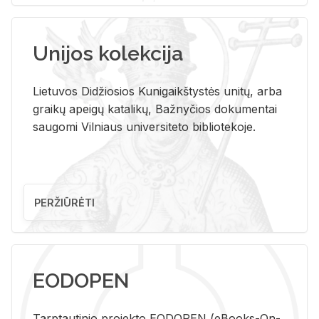
Unijos kolekcija
Lietuvos Didžiosios Kunigaikštystės unitų, arba
graikų apeigų katalikų, Bažnyčios dokumentai
saugomi Vilniaus universiteto bibliotekoje.
PERŽIŪRĖTI
EODOPEN
Tarp­tau­ti­nio pro­jek­to EO­DO­PEN (eBo­oks-On-