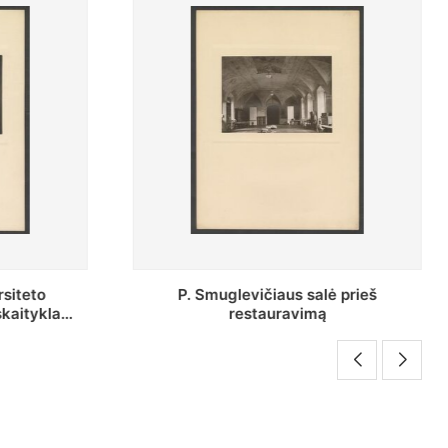
 prieš
P. Smuglevičiaus salės lubų
fragmentas prieš restauravimą