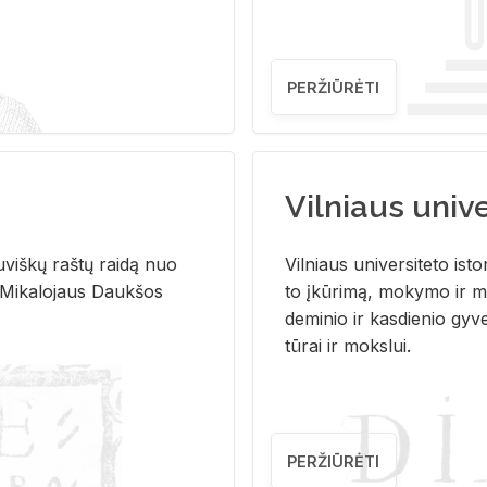
PERŽIŪRĖTI
Vilniaus univer
u­viš­kų raš­tų rai­dą nuo
Vil­niaus uni­ver­si­te­to is­to
 Mi­ka­lo­jaus Dauk­šos
to įkū­ri­mą, mo­ky­mo ir mo
de­mi­nio ir kas­die­nio gy­v
tū­rai ir moks­lui.
PERŽIŪRĖTI