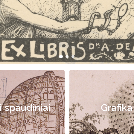
i spaudiniai
Grafika