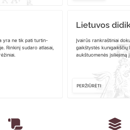
Lietuvos didi
i­ja yra ne tik pati tur­tin­
Įvai­rūs rank­raš­ti­niai do­k
. Rin­ki­nį su­da­ro at­la­sai,
gaikš­tys­tės ku­ni­gaikš­čių b
ė­ži­niai.
aukš­tuo­me­nės įsi­lie­ji­mą 
PERŽIŪRĖTI