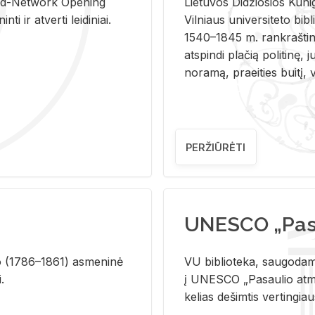
and-Ne­twork Ope­ning
Lie­tu­vos Di­džio­sios Ku­n
i ir at­ver­ti lei­di­niai.
Vil­niaus uni­ver­si­te­to bi­b­
1540–1845 m. rank­raš­ti­ni
at­spin­di pla­čią po­li­ti­nę, j
no­ra­mą, pra­ei­ties bui­tį, vi
PERŽIŪRĖTI
UNESCO „Pasa
­lio (1786–1861) as­me­ni­nė
VU biblioteka, saugodama 
i.
į UNESCO „Pasaulio atmin
kelias dešimtis vertingia