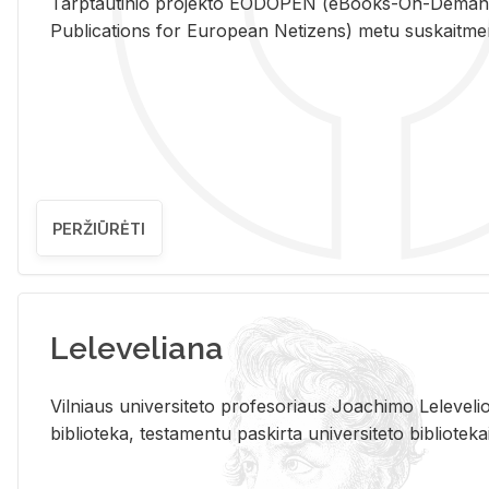
Tarp­tau­ti­nio pro­jek­to EO­DO­PEN (eBo­oks-On-De­m
Pub­li­ca­tions for Eu­ro­pe­an Ne­ti­zens) metu su­skait­me­nin­t
PERŽIŪRĖTI
Leleveliana
Vil­niaus uni­ver­si­te­to pro­fe­so­riaus Jo­a­chi­mo Le­le­ve
bi­b­lio­te­ka, te­sta­men­tu pa­skir­ta uni­ver­si­te­to bi­b­lio­te­ka