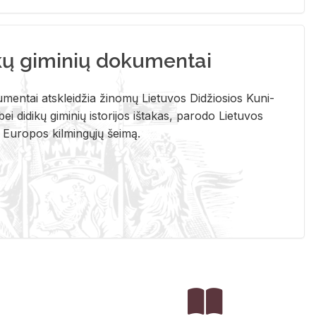
kų giminių dokumentai
u­men­tai at­sklei­džia ži­no­mų Lie­tu­vos Di­džio­sios Ku­ni­
ei di­di­kų gi­mi­nių is­to­ri­jos iš­ta­kas, pa­ro­do Lie­tu­vos
į Eu­ro­pos kil­min­gų­jų šei­mą.