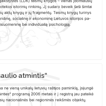
i­gaikš­tys­tės (LDK) teis­mų kny­gos – vie­nas įdo­miau­sių
lio­te­kos is­to­ri­nių rin­ki­nių. Jį su­da­ro be­veik šeši šim­tai
ų aktų kny­gų ir jų frag­men­tų. Teis­mų kny­gų tu­ri­nys
u­ri­di­nę, so­cia­li­nę ir eko­no­mi­nę Lie­tu­vos is­to­ri­jos pa­
­suo­me­ni­nę bei in­di­vi­dua­lią psi­cho­lo­gi­ją.
ulio atmintis“
ne vieną unikalų lietuvių raštijos paminklą, įsijungė
ties“ programą 2006 metais ir į registrą jau pateikė
usių nacionalinės bei regioninės reikšmės objektų.