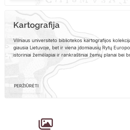
Kartografija
Vil­niaus uni­ver­si­te­to bi­b­lio­te­kos kar­to­gra­fi­jos ko­lek­c
giau­sia Lie­tu­vo­je, bet ir vie­na įdo­miau­sių Rytų Eu­ro­po­je
is­to­ri­niai že­mė­la­piai ir rank­raš­ti­niai že­mių pla­nai bei br
PERŽIŪRĖTI