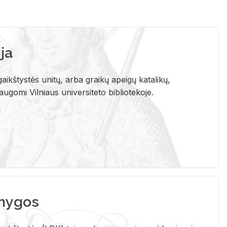
ja
aikštystės unitų, arba graikų apeigų katalikų,
gomi Vilniaus universiteto bibliotekoje.
nygos