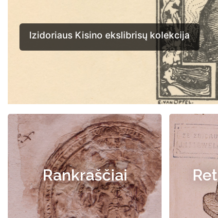
Rankraščiai
Ret