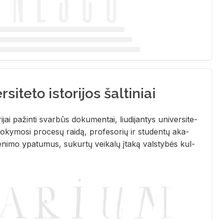
siteto istorijos šaltiniai
­ri­jai pa­žin­ti svar­būs do­ku­men­tai, liu­di­jan­tys uni­ver­si­te­
­ky­mo­si pro­ce­sų rai­dą, pro­fe­so­rių ir stu­den­tų aka­
e­ni­mo ypa­tu­mus, su­kur­tų vei­ka­lų įta­ką vals­ty­bės kul­