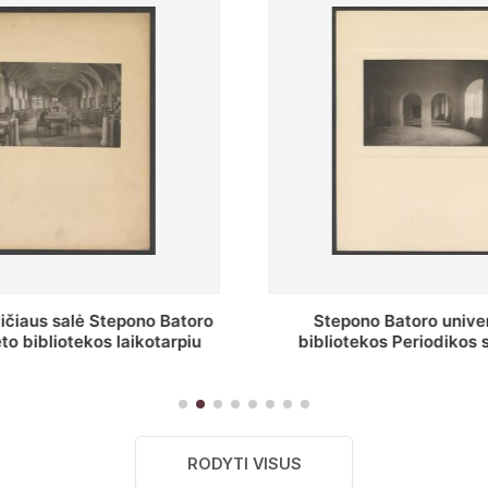
o Batoro universiteto
P. Smuglevičiaus salė
kos Periodikos skaitykla
restauravimą
remonto metu
RODYTI VISUS