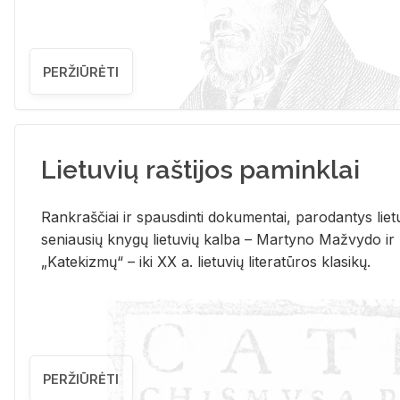
PERŽIŪRĖTI
Lietuvių raštijos paminklai
Rank­raš­čiai ir spaus­din­ti do­ku­men­tai, pa­ro­dan­tys lie­t
se­niau­sių kny­gų lie­tu­vių kal­ba – Mar­ty­no Ma­žvy­do ir
„Ka­te­kiz­mų“ – iki XX a. lie­tu­vių li­te­ra­tū­ros kla­si­kų.
PERŽIŪRĖTI