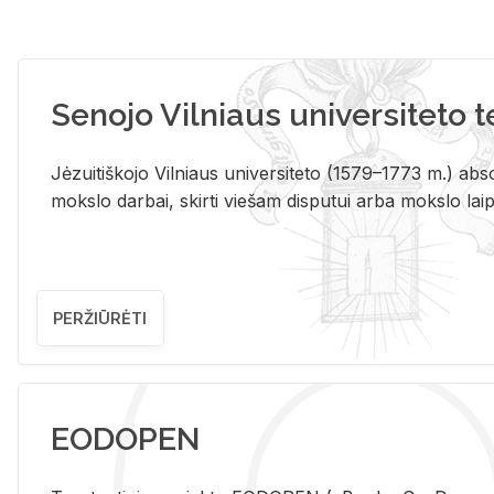
Senojo Vilniaus universiteto 
Jėzuitiškojo Vilniaus universiteto (1579–1773 m.) absol
mokslo darbai, skirti viešam disputui arba mokslo laips
PERŽIŪRĖTI
EODOPEN