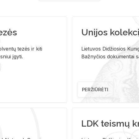
tezės
Unijos kolekci
ventų tezės ir kiti
Lietuvos Didžiosios Kunig
niui įgyti.
Bažnyčios dokumentai sau
PERŽIŪRĖTI
LDK teismų k