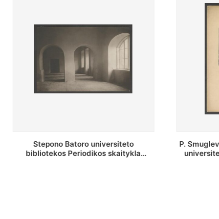
P. Smuglevičiaus salė Stepono Batoro
Stepon
universiteto bibliotekos laikotarpiu
bibliote