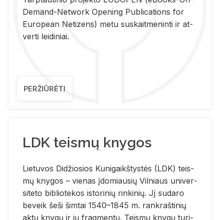
De­mand-Ne­twork Ope­ning Pub­li­ca­tions for
Eu­ro­pe­an Ne­ti­zens) metu su­skait­me­nin­ti ir at­
ver­ti lei­di­niai.
PERŽIŪRĖTI
LDK teismų knygos
Lie­tu­vos Di­džio­sios Ku­ni­gaikš­tys­tės (LDK) teis­
mų kny­gos – vie­nas įdo­miau­sių Vil­niaus uni­ver­
si­te­to bi­b­lio­te­kos is­to­ri­nių rin­ki­nių. Jį su­da­ro
be­veik šeši šim­tai 1540–1845 m. rank­raš­ti­nių
aktų kny­gų ir jų frag­men­tų. Teis­mų kny­gų tu­ri­