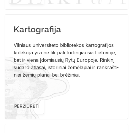
Kartografija
Vil­niaus uni­ver­si­te­to bi­b­lio­te­kos kar­to­gra­fi­jos
ko­lek­ci­ja yra ne tik pati tur­tin­giau­sia Lie­tu­vo­je,
bet ir vie­na įdo­miau­sių Rytų Eu­ro­po­je. Rin­ki­nį
su­da­ro at­la­sai, is­to­ri­niai že­mė­la­piai ir rank­raš­ti­
niai že­mių pla­nai bei brė­ži­niai.
PERŽIŪRĖTI