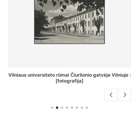
St. Batoro universiteto J. Pilsudskio kolegija :
[fotografija]