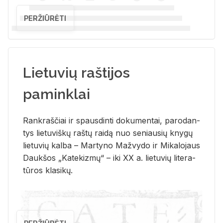
PERŽIŪRĖTI
Lietuvių raštijos
paminklai
Rank­raš­čiai ir spaus­din­ti do­ku­men­tai, pa­ro­dan­
tys lie­tu­viš­kų raš­tų rai­dą nuo se­niau­sių kny­gų
lie­tu­vių kal­ba – Mar­ty­no Ma­žvy­do ir Mi­ka­lo­jaus
Dauk­šos „Ka­te­kiz­mų“ – iki XX a. lie­tu­vių li­te­ra­
tū­ros kla­si­kų.