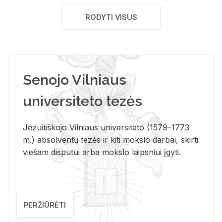
RODYTI VISUS
Senojo Vilniaus
universiteto tezės
Jėzuitiškojo Vilniaus universiteto (1579–1773
m.) absolventų tezės ir kiti mokslo darbai, skirti
viešam disputui arba mokslo laipsniui įgyti.
PERŽIŪRĖTI