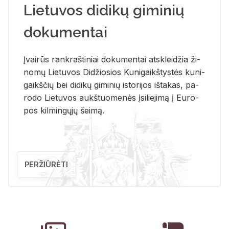
Lietuvos didikų giminių
dokumentai
Įvai­rūs rank­raš­ti­niai do­ku­men­tai at­sklei­džia ži­
no­mų Lie­tu­vos Di­džio­sios Ku­ni­gaikš­tys­tės ku­ni­
gaikš­čių bei di­di­kų gi­mi­nių is­to­ri­jos iš­ta­kas, pa­
ro­do Lie­tu­vos aukš­tuo­me­nės įsi­lie­ji­mą į Eu­ro­
pos kil­min­gų­jų šei­mą.
PERŽIŪRĖTI