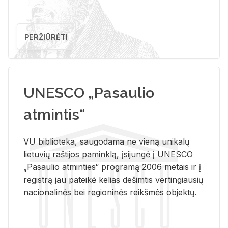
PERŽIŪRĖTI
UNESCO „Pasaulio
atmintis“
VU biblioteka, saugodama ne vieną unikalų
lietuvių raštijos paminklą, įsijungė į UNESCO
„Pasaulio atminties“ programą 2006 metais ir į
registrą jau pateikė kelias dešimtis vertingiausių
nacionalinės bei regioninės reikšmės objektų.