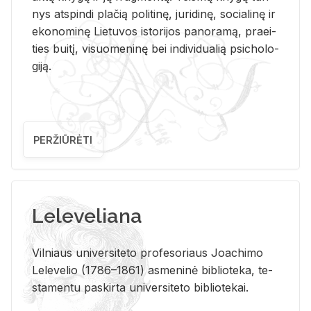
nys at­spin­di pla­čią po­li­ti­nę, ju­ri­di­nę, so­cia­li­nę ir
eko­no­mi­nę Lie­tu­vos is­to­ri­jos pa­no­ra­mą, pra­ei­
ties bui­tį, vi­suo­me­ni­nę bei in­di­vi­dua­lią psi­cho­lo­
gi­ją.
PERŽIŪRĖTI
Leleveliana
Vil­niaus uni­ver­si­te­to pro­fe­so­riaus Jo­a­chi­mo
Le­le­ve­lio (1786–1861) as­me­ni­nė bi­b­lio­te­ka, te­
sta­men­tu pa­skir­ta uni­ver­si­te­to bi­b­lio­te­kai.