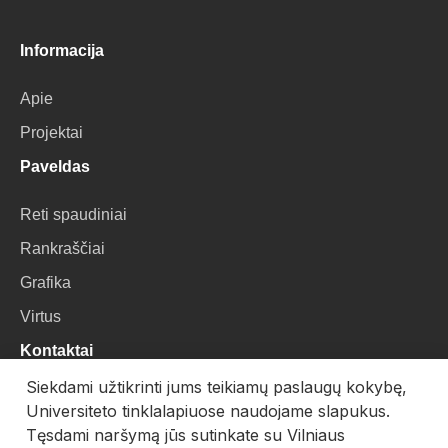
Informacija
Apie
Projektai
Paveldas
Reti spaudiniai
Rankraščiai
Grafika
Virtus
Kontaktai
Siekdami užtikrinti jums teikiamų paslaugų kokybę,
VU Biblioteka
Universiteto tinklalapiuose naudojame slapukus.
Universiteto g. 3, LT-01122, Vilnius
Tęsdami naršymą jūs sutinkate su Vilniaus