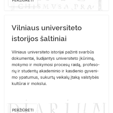
PERŽIŪRĖTI
Vilniaus universiteto
istorijos šaltiniai
Vil­niaus uni­ver­si­te­to is­to­ri­jai pa­žin­ti svar­būs
do­ku­men­tai, liu­di­jan­tys uni­ver­si­te­to įkū­ri­mą,
mo­ky­mo ir mo­ky­mo­si pro­ce­sų rai­dą, pro­fe­so­
rių ir stu­den­tų aka­de­mi­nio ir kas­die­nio gy­ve­ni­
mo ypa­tu­mus, su­kur­tų vei­ka­lų įta­ką vals­ty­bės
kul­tū­rai ir moks­lui.
PERŽIŪRĖTI