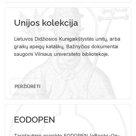
Unijos kolekcija
Lietuvos Didžiosios Kunigaikštystės unitų, arba
graikų apeigų katalikų, Bažnyčios dokumentai
saugomi Vilniaus universiteto bibliotekoje.
PERŽIŪRĖTI
EODOPEN
Tarp­tau­ti­nio pro­jek­to EO­DO­PEN (eBo­oks-On-