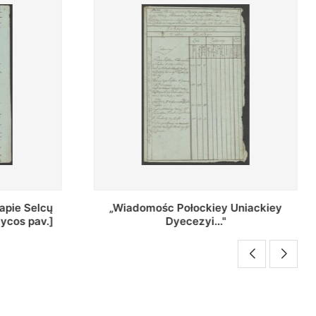
Uniackiey
Regestr Parochow Dekanatu
Brzeskiego