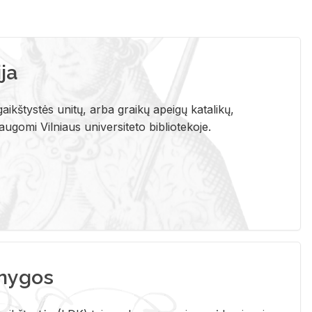
ja
aikštystės unitų, arba graikų apeigų katalikų,
gomi Vilniaus universiteto bibliotekoje.
nygos