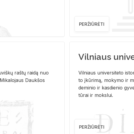
PERŽIŪRĖTI
Vilniaus univer
u­viš­kų raš­tų rai­dą nuo
Vil­niaus uni­ver­si­te­to is­to
 Mi­ka­lo­jaus Dauk­šos
to įkū­ri­mą, mo­ky­mo ir mo
de­mi­nio ir kas­die­nio gy­v
tū­rai ir moks­lui.
PERŽIŪRĖTI