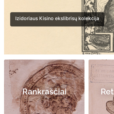
Rankraščiai
Ret