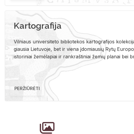
Kartografija
Vil­niaus uni­ver­si­te­to bi­b­lio­te­kos kar­to­gra­fi­jos ko­lek­c
giau­sia Lie­tu­vo­je, bet ir vie­na įdo­miau­sių Rytų Eu­ro­po­je
is­to­ri­niai že­mė­la­piai ir rank­raš­ti­niai že­mių pla­nai bei br
PERŽIŪRĖTI