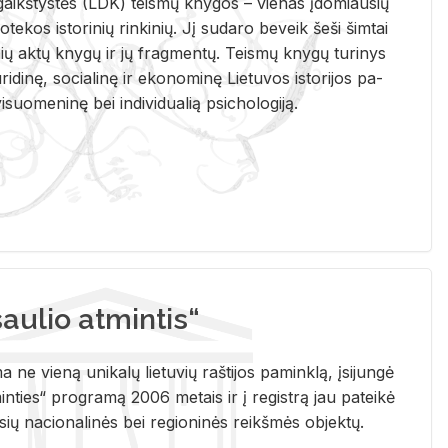
i­gaikš­tys­tės (LDK) teis­mų kny­gos – vie­nas įdo­miau­sių
lio­te­kos is­to­ri­nių rin­ki­nių. Jį su­da­ro be­veik šeši šim­tai
ų aktų kny­gų ir jų frag­men­tų. Teis­mų kny­gų tu­ri­nys
u­ri­di­nę, so­cia­li­nę ir eko­no­mi­nę Lie­tu­vos is­to­ri­jos pa­
­suo­me­ni­nę bei in­di­vi­dua­lią psi­cho­lo­gi­ją.
ulio atmintis“
ne vieną unikalų lietuvių raštijos paminklą, įsijungė
ties“ programą 2006 metais ir į registrą jau pateikė
usių nacionalinės bei regioninės reikšmės objektų.