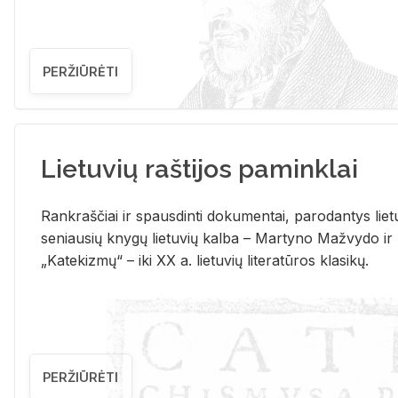
PERŽIŪRĖTI
Lietuvių raštijos paminklai
Rank­raš­čiai ir spaus­din­ti do­ku­men­tai, pa­ro­dan­tys lie­t
se­niau­sių kny­gų lie­tu­vių kal­ba – Mar­ty­no Ma­žvy­do ir
„Ka­te­kiz­mų“ – iki XX a. lie­tu­vių li­te­ra­tū­ros kla­si­kų.
PERŽIŪRĖTI