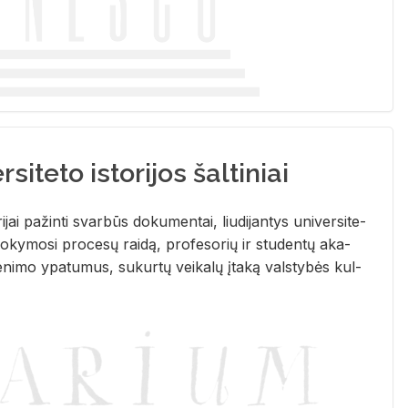
siteto istorijos šaltiniai
­ri­jai pa­žin­ti svar­būs do­ku­men­tai, liu­di­jan­tys uni­ver­si­te­
­ky­mo­si pro­ce­sų rai­dą, pro­fe­so­rių ir stu­den­tų aka­
e­ni­mo ypa­tu­mus, su­kur­tų vei­ka­lų įta­ką vals­ty­bės kul­