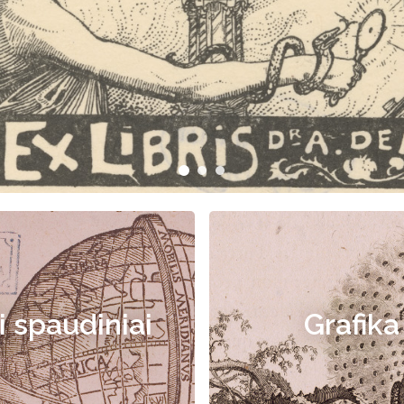
i spaudiniai
Grafika