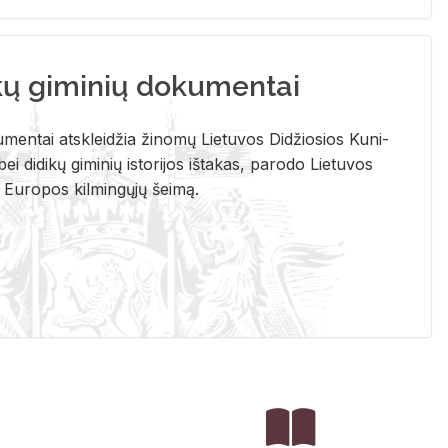
kų giminių dokumentai
u­men­tai at­sklei­džia ži­no­mų Lie­tu­vos Di­džio­sios Ku­ni­
ei di­di­kų gi­mi­nių is­to­ri­jos iš­ta­kas, pa­ro­do Lie­tu­vos
į Eu­ro­pos kil­min­gų­jų šei­mą.