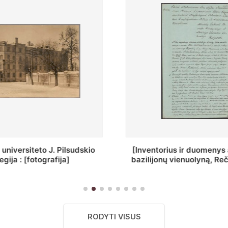
ius ir duomenys apie Selcų
„Wiadomośc Połockiey 
 vienuolyną, Rečycos pav.]
Dyecezyi..."
RODYTI VISUS