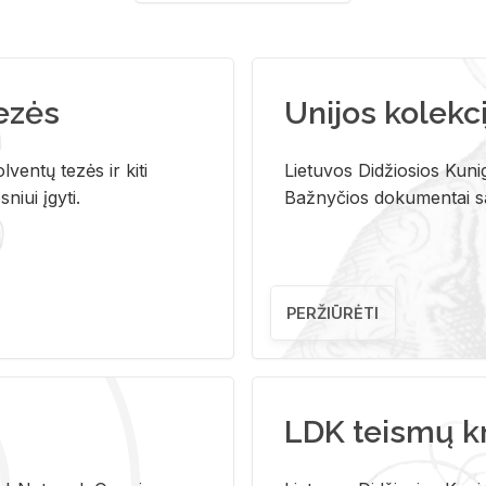
tezės
Unijos kolekci
ventų tezės ir kiti
Lietuvos Didžiosios Kunig
niui įgyti.
Bažnyčios dokumentai sau
PERŽIŪRĖTI
LDK teismų k