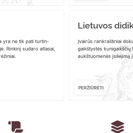
Lietuvos didi
i­ja yra ne tik pati tur­tin­
Įvai­rūs rank­raš­ti­niai do­k
. Rin­ki­nį su­da­ro at­la­sai,
gaikš­tys­tės ku­ni­gaikš­čių b
ė­ži­niai.
aukš­tuo­me­nės įsi­lie­ji­mą 
PERŽIŪRĖTI