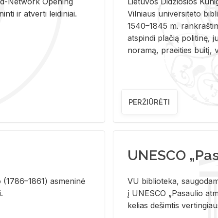
and-Ne­twork Ope­ning
Lie­tu­vos Di­džio­sios Ku­n
i ir at­ver­ti lei­di­niai.
Vil­niaus uni­ver­si­te­to bi­b­
1540–1845 m. rank­raš­ti­ni
at­spin­di pla­čią po­li­ti­nę, j
no­ra­mą, pra­ei­ties bui­tį, vi
PERŽIŪRĖTI
UNESCO „Pasa
­lio (1786–1861) as­me­ni­nė
VU biblioteka, saugodama 
i.
į UNESCO „Pasaulio atmin
kelias dešimtis vertingia