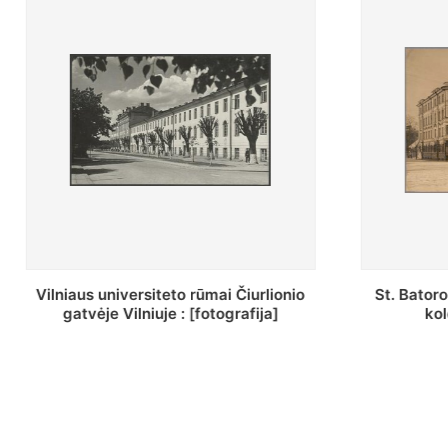
St. Batoro universiteto J. Pilsudskio
[Inventor
kolegija : [fotografija]
bazilijonų