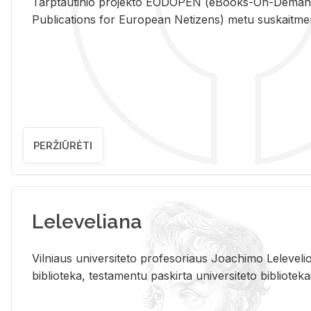
Tarp­tau­ti­nio pro­jek­to EO­DO­PEN (eBo­oks-On-De­m
Pub­li­ca­tions for Eu­ro­pe­an Ne­ti­zens) metu su­skait­me­nin­t
PERŽIŪRĖTI
Leleveliana
Vil­niaus uni­ver­si­te­to pro­fe­so­riaus Jo­a­chi­mo Le­le­ve
bi­b­lio­te­ka, te­sta­men­tu pa­skir­ta uni­ver­si­te­to bi­b­lio­te­ka