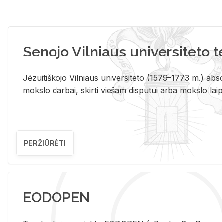
Senojo Vilniaus universiteto 
Jėzuitiškojo Vilniaus universiteto (1579–1773 m.) absol
mokslo darbai, skirti viešam disputui arba mokslo laips
PERŽIŪRĖTI
EODOPEN