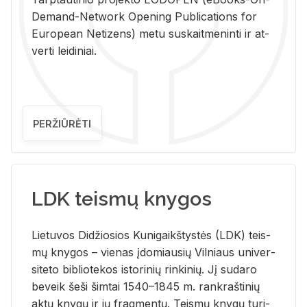
De­mand-Ne­twork Ope­ning Pub­li­ca­tions for
Eu­ro­pe­an Ne­ti­zens) metu su­skait­me­nin­ti ir at­
ver­ti lei­di­niai.
PERŽIŪRĖTI
LDK teismų knygos
Lie­tu­vos Di­džio­sios Ku­ni­gaikš­tys­tės (LDK) teis­
mų kny­gos – vie­nas įdo­miau­sių Vil­niaus uni­ver­
si­te­to bi­b­lio­te­kos is­to­ri­nių rin­ki­nių. Jį su­da­ro
be­veik šeši šim­tai 1540–1845 m. rank­raš­ti­nių
aktų kny­gų ir jų frag­men­tų. Teis­mų kny­gų tu­ri­