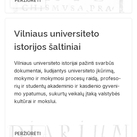
PERŽIŪRĖTI
Vilniaus universiteto
istorijos šaltiniai
Vil­niaus uni­ver­si­te­to is­to­ri­jai pa­žin­ti svar­būs
do­ku­men­tai, liu­di­jan­tys uni­ver­si­te­to įkū­ri­mą,
mo­ky­mo ir mo­ky­mo­si pro­ce­sų rai­dą, pro­fe­so­
rių ir stu­den­tų aka­de­mi­nio ir kas­die­nio gy­ve­ni­
mo ypa­tu­mus, su­kur­tų vei­ka­lų įta­ką vals­ty­bės
kul­tū­rai ir moks­lui.
PERŽIŪRĖTI