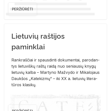
PERŽIŪRĖTI
Lietuvių raštijos
paminklai
Rank­raš­čiai ir spaus­din­ti do­ku­men­tai, pa­ro­dan­
tys lie­tu­viš­kų raš­tų rai­dą nuo se­niau­sių kny­gų
lie­tu­vių kal­ba – Mar­ty­no Ma­žvy­do ir Mi­ka­lo­jaus
Dauk­šos „Ka­te­kiz­mų“ – iki XX a. lie­tu­vių li­te­ra­
tū­ros kla­si­kų.