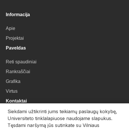
Informacija
Apie
Projektai
Paveldas
Reti spaudiniai
Rankraščiai
Grafika
Virtus
Kontaktai
Siekdami užtikrinti jums teikiamų paslaugų kokybę,
VU Biblioteka
Universiteto tinklalapiuose naudojame slapukus.
Universiteto g. 3, LT-01122, Vilnius
Tęsdami naršymą jūs sutinkate su Vilniaus