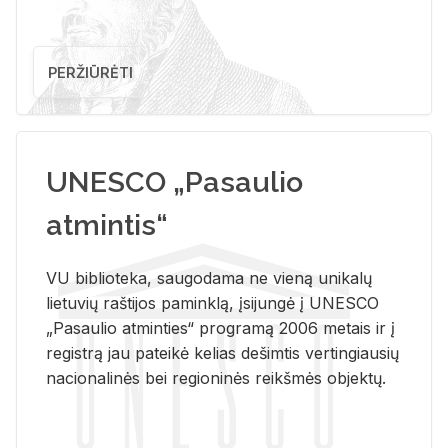
PERŽIŪRĖTI
UNESCO „Pasaulio
atmintis“
VU biblioteka, saugodama ne vieną unikalų
lietuvių raštijos paminklą, įsijungė į UNESCO
„Pasaulio atminties“ programą 2006 metais ir į
registrą jau pateikė kelias dešimtis vertingiausių
nacionalinės bei regioninės reikšmės objektų.