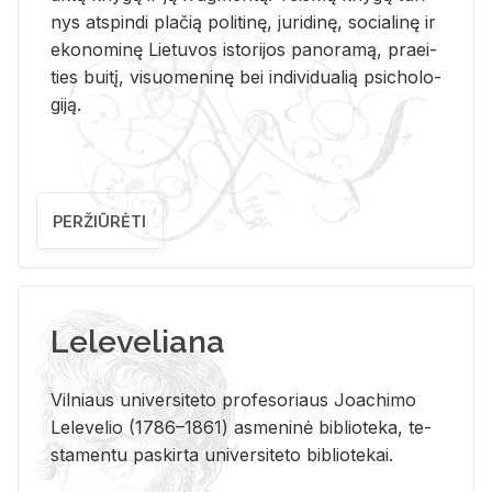
nys at­spin­di pla­čią po­li­ti­nę, ju­ri­di­nę, so­cia­li­nę ir
eko­no­mi­nę Lie­tu­vos is­to­ri­jos pa­no­ra­mą, pra­ei­
ties bui­tį, vi­suo­me­ni­nę bei in­di­vi­dua­lią psi­cho­lo­
gi­ją.
PERŽIŪRĖTI
Leleveliana
Vil­niaus uni­ver­si­te­to pro­fe­so­riaus Jo­a­chi­mo
Le­le­ve­lio (1786–1861) as­me­ni­nė bi­b­lio­te­ka, te­
sta­men­tu pa­skir­ta uni­ver­si­te­to bi­b­lio­te­kai.