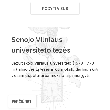
RODYTI VISUS
Senojo Vilniaus
universiteto tezės
Jėzuitiškojo Vilniaus universiteto (1579–1773
m.) absolventų tezės ir kiti mokslo darbai, skirti
viešam disputui arba mokslo laipsniui įgyti.
PERŽIŪRĖTI