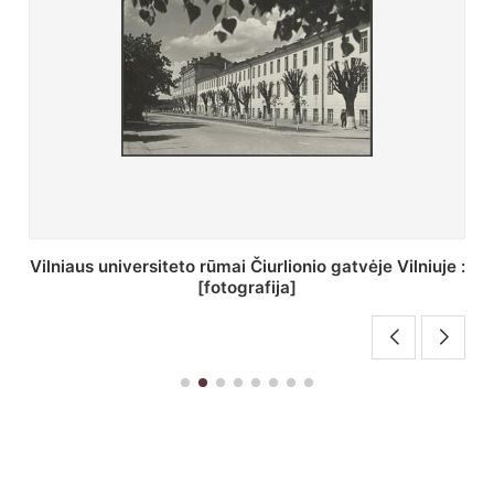
St. Batoro universiteto J. Pilsudskio kolegija :
[fotografija]