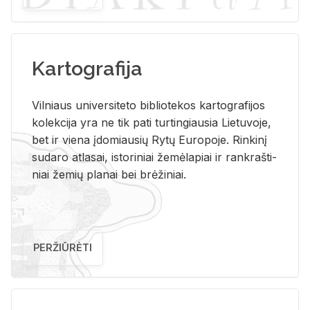
Kartografija
Vil­niaus uni­ver­si­te­to bi­b­lio­te­kos kar­to­gra­fi­jos
ko­lek­ci­ja yra ne tik pati tur­tin­giau­sia Lie­tu­vo­je,
bet ir vie­na įdo­miau­sių Rytų Eu­ro­po­je. Rin­ki­nį
su­da­ro at­la­sai, is­to­ri­niai že­mė­la­piai ir rank­raš­ti­
niai že­mių pla­nai bei brė­ži­niai.
PERŽIŪRĖTI