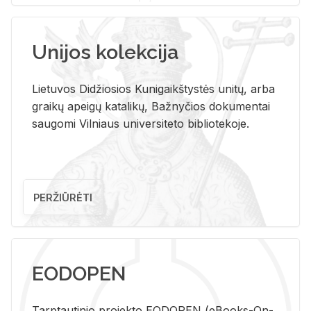
Unijos kolekcija
Lietuvos Didžiosios Kunigaikštystės unitų, arba
graikų apeigų katalikų, Bažnyčios dokumentai
saugomi Vilniaus universiteto bibliotekoje.
PERŽIŪRĖTI
EODOPEN
Tarp­tau­ti­nio pro­jek­to EO­DO­PEN (eBo­oks-On-