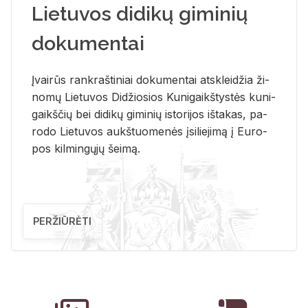
Lietuvos didikų giminių
dokumentai
Įvai­rūs rank­raš­ti­niai do­ku­men­tai at­sklei­džia ži­
no­mų Lie­tu­vos Di­džio­sios Ku­ni­gaikš­tys­tės ku­ni­
gaikš­čių bei di­di­kų gi­mi­nių is­to­ri­jos iš­ta­kas, pa­
ro­do Lie­tu­vos aukš­tuo­me­nės įsi­lie­ji­mą į Eu­ro­
pos kil­min­gų­jų šei­mą.
PERŽIŪRĖTI