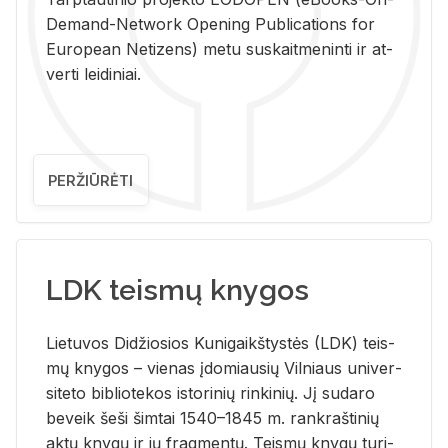
De­mand-Ne­twork Ope­ning Pub­li­ca­tions for
Eu­ro­pe­an Ne­ti­zens) metu su­skait­me­nin­ti ir at­
ver­ti lei­di­niai.
PERŽIŪRĖTI
LDK teismų knygos
Lie­tu­vos Di­džio­sios Ku­ni­gaikš­tys­tės (LDK) teis­
mų kny­gos – vie­nas įdo­miau­sių Vil­niaus uni­ver­
si­te­to bi­b­lio­te­kos is­to­ri­nių rin­ki­nių. Jį su­da­ro
be­veik šeši šim­tai 1540–1845 m. rank­raš­ti­nių
aktų kny­gų ir jų frag­men­tų. Teis­mų kny­gų tu­ri­