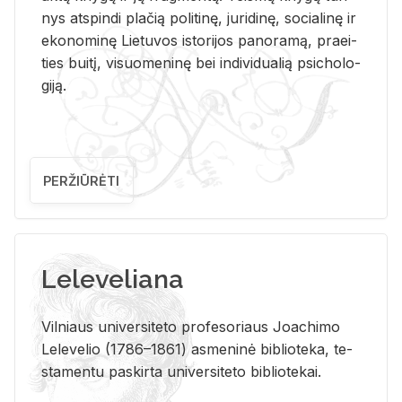
nys at­spin­di pla­čią po­li­ti­nę, ju­ri­di­nę, so­cia­li­nę ir
eko­no­mi­nę Lie­tu­vos is­to­ri­jos pa­no­ra­mą, pra­ei­
ties bui­tį, vi­suo­me­ni­nę bei in­di­vi­dua­lią psi­cho­lo­
gi­ją.
PERŽIŪRĖTI
Leleveliana
Vil­niaus uni­ver­si­te­to pro­fe­so­riaus Jo­a­chi­mo
Le­le­ve­lio (1786–1861) as­me­ni­nė bi­b­lio­te­ka, te­
sta­men­tu pa­skir­ta uni­ver­si­te­to bi­b­lio­te­kai.