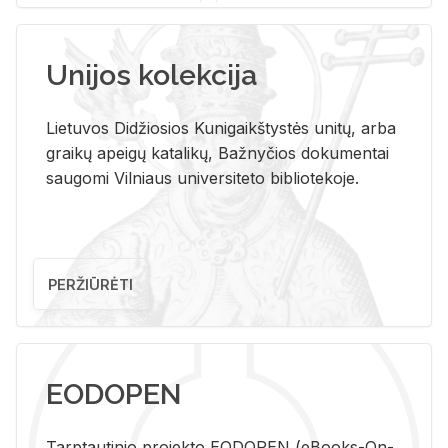
Unijos kolekcija
Lietuvos Didžiosios Kunigaikštystės unitų, arba
graikų apeigų katalikų, Bažnyčios dokumentai
saugomi Vilniaus universiteto bibliotekoje.
PERŽIŪRĖTI
EODOPEN
Tarp­tau­ti­nio pro­jek­to EO­DO­PEN (eBo­oks-On-