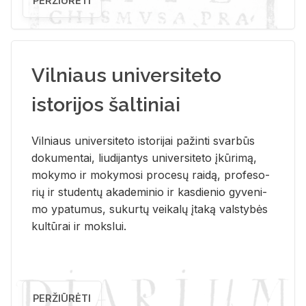
PERŽIŪRĖTI
Vilniaus universiteto
istorijos šaltiniai
Vil­niaus uni­ver­si­te­to is­to­ri­jai pa­žin­ti svar­būs
do­ku­men­tai, liu­di­jan­tys uni­ver­si­te­to įkū­ri­mą,
mo­ky­mo ir mo­ky­mo­si pro­ce­sų rai­dą, pro­fe­so­
rių ir stu­den­tų aka­de­mi­nio ir kas­die­nio gy­ve­ni­
mo ypa­tu­mus, su­kur­tų vei­ka­lų įta­ką vals­ty­bės
kul­tū­rai ir moks­lui.
PERŽIŪRĖTI