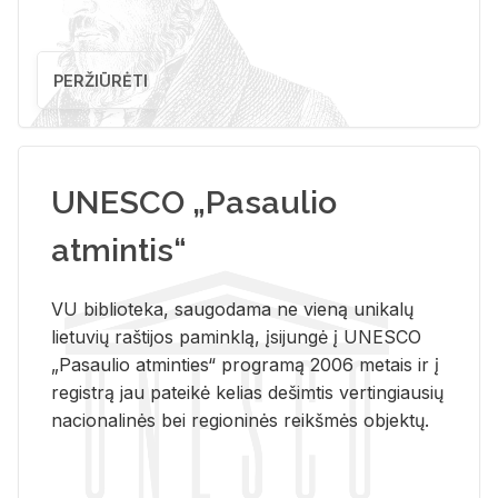
PERŽIŪRĖTI
UNESCO „Pasaulio
atmintis“
VU biblioteka, saugodama ne vieną unikalų
lietuvių raštijos paminklą, įsijungė į UNESCO
„Pasaulio atminties“ programą 2006 metais ir į
registrą jau pateikė kelias dešimtis vertingiausių
nacionalinės bei regioninės reikšmės objektų.