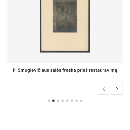
Stepono Batoro universiteto bibliotekos Profesorių
skaitykla