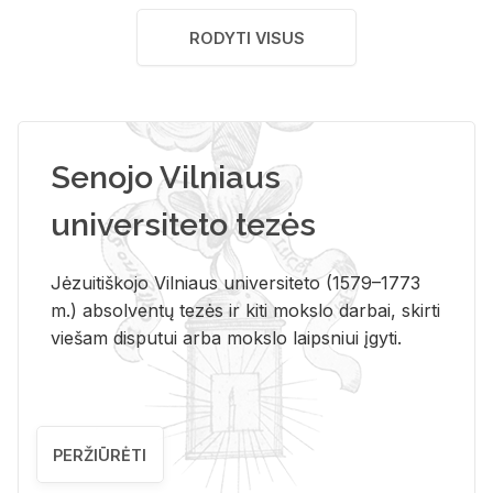
RODYTI VISUS
Senojo Vilniaus
universiteto tezės
Jėzuitiškojo Vilniaus universiteto (1579–1773
m.) absolventų tezės ir kiti mokslo darbai, skirti
viešam disputui arba mokslo laipsniui įgyti.
PERŽIŪRĖTI