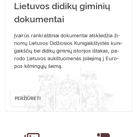
Lietuvos didikų giminių
dokumentai
Įvai­rūs rank­raš­ti­niai do­ku­men­tai at­sklei­džia ži­
no­mų Lie­tu­vos Di­džio­sios Ku­ni­gaikš­tys­tės ku­ni­
gaikš­čių bei di­di­kų gi­mi­nių is­to­ri­jos iš­ta­kas, pa­
ro­do Lie­tu­vos aukš­tuo­me­nės įsi­lie­ji­mą į Eu­ro­
pos kil­min­gų­jų šei­mą.
PERŽIŪRĖTI