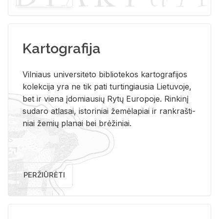
Kartografija
Vil­niaus uni­ver­si­te­to bi­b­lio­te­kos kar­to­gra­fi­jos
ko­lek­ci­ja yra ne tik pati tur­tin­giau­sia Lie­tu­vo­je,
bet ir vie­na įdo­miau­sių Rytų Eu­ro­po­je. Rin­ki­nį
su­da­ro at­la­sai, is­to­ri­niai že­mė­la­piai ir rank­raš­ti­
niai že­mių pla­nai bei brė­ži­niai.
PERŽIŪRĖTI