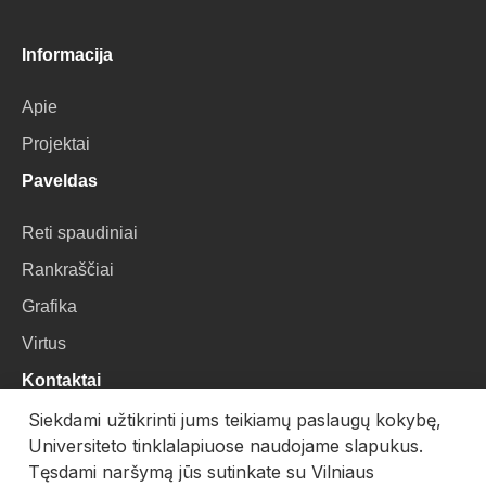
Informacija
Apie
Projektai
Paveldas
Reti spaudiniai
Rankraščiai
Grafika
Virtus
Kontaktai
Siekdami užtikrinti jums teikiamų paslaugų kokybę,
VU Biblioteka
Universiteto tinklalapiuose naudojame slapukus.
Universiteto g. 3, LT-01122, Vilnius
Tęsdami naršymą jūs sutinkate su Vilniaus