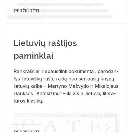
PERŽIŪRĖTI
Lietuvių raštijos
paminklai
Rank­raš­čiai ir spaus­din­ti do­ku­men­tai, pa­ro­dan­
tys lie­tu­viš­kų raš­tų rai­dą nuo se­niau­sių kny­gų
lie­tu­vių kal­ba – Mar­ty­no Ma­žvy­do ir Mi­ka­lo­jaus
Dauk­šos „Ka­te­kiz­mų“ – iki XX a. lie­tu­vių li­te­ra­
tū­ros kla­si­kų.