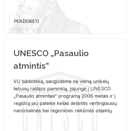
PERŽIŪRĖTI
UNESCO „Pasaulio
atmintis“
VU biblioteka, saugodama ne vieną unikalų
lietuvių raštijos paminklą, įsijungė į UNESCO
„Pasaulio atminties“ programą 2006 metais ir į
registrą jau pateikė kelias dešimtis vertingiausių
nacionalinės bei regioninės reikšmės objektų.