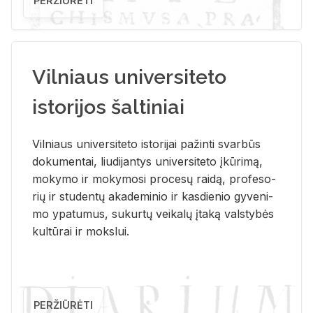
PERŽIŪRĖTI
Vilniaus universiteto
istorijos šaltiniai
Vil­niaus uni­ver­si­te­to is­to­ri­jai pa­žin­ti svar­būs
do­ku­men­tai, liu­di­jan­tys uni­ver­si­te­to įkū­ri­mą,
mo­ky­mo ir mo­ky­mo­si pro­ce­sų rai­dą, pro­fe­so­
rių ir stu­den­tų aka­de­mi­nio ir kas­die­nio gy­ve­ni­
mo ypa­tu­mus, su­kur­tų vei­ka­lų įta­ką vals­ty­bės
kul­tū­rai ir moks­lui.
PERŽIŪRĖTI