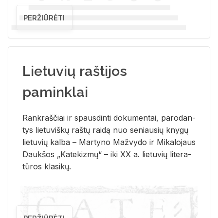
PERŽIŪRĖTI
Lietuvių raštijos
paminklai
Rank­raš­čiai ir spaus­din­ti do­ku­men­tai, pa­ro­dan­
tys lie­tu­viš­kų raš­tų rai­dą nuo se­niau­sių kny­gų
lie­tu­vių kal­ba – Mar­ty­no Ma­žvy­do ir Mi­ka­lo­jaus
Dauk­šos „Ka­te­kiz­mų“ – iki XX a. lie­tu­vių li­te­ra­
tū­ros kla­si­kų.