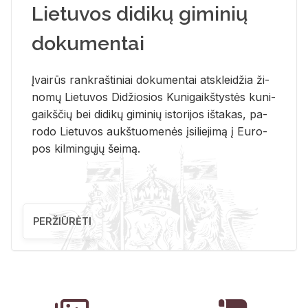
Lietuvos didikų giminių
dokumentai
Įvai­rūs rank­raš­ti­niai do­ku­men­tai at­sklei­džia ži­
no­mų Lie­tu­vos Di­džio­sios Ku­ni­gaikš­tys­tės ku­ni­
gaikš­čių bei di­di­kų gi­mi­nių is­to­ri­jos iš­ta­kas, pa­
ro­do Lie­tu­vos aukš­tuo­me­nės įsi­lie­ji­mą į Eu­ro­
pos kil­min­gų­jų šei­mą.
PERŽIŪRĖTI