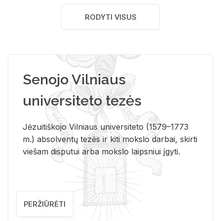
RODYTI VISUS
Senojo Vilniaus
universiteto tezės
Jėzuitiškojo Vilniaus universiteto (1579–1773
m.) absolventų tezės ir kiti mokslo darbai, skirti
viešam disputui arba mokslo laipsniui įgyti.
PERŽIŪRĖTI