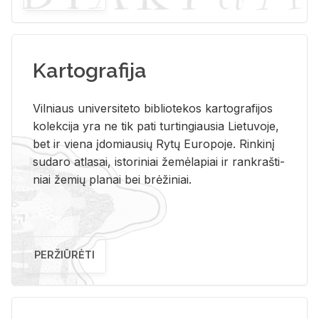
Kartografija
Vil­niaus uni­ver­si­te­to bi­b­lio­te­kos kar­to­gra­fi­jos
ko­lek­ci­ja yra ne tik pati tur­tin­giau­sia Lie­tu­vo­je,
bet ir vie­na įdo­miau­sių Rytų Eu­ro­po­je. Rin­ki­nį
su­da­ro at­la­sai, is­to­ri­niai že­mė­la­piai ir rank­raš­ti­
niai že­mių pla­nai bei brė­ži­niai.
PERŽIŪRĖTI