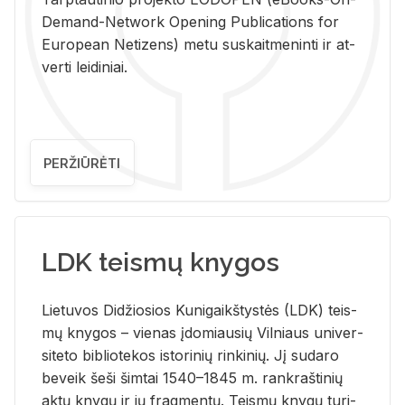
De­mand-Ne­twork Ope­ning Pub­li­ca­tions for
Eu­ro­pe­an Ne­ti­zens) metu su­skait­me­nin­ti ir at­
ver­ti lei­di­niai.
PERŽIŪRĖTI
LDK teismų knygos
Lie­tu­vos Di­džio­sios Ku­ni­gaikš­tys­tės (LDK) teis­
mų kny­gos – vie­nas įdo­miau­sių Vil­niaus uni­ver­
si­te­to bi­b­lio­te­kos is­to­ri­nių rin­ki­nių. Jį su­da­ro
be­veik šeši šim­tai 1540–1845 m. rank­raš­ti­nių
aktų kny­gų ir jų frag­men­tų. Teis­mų kny­gų tu­ri­