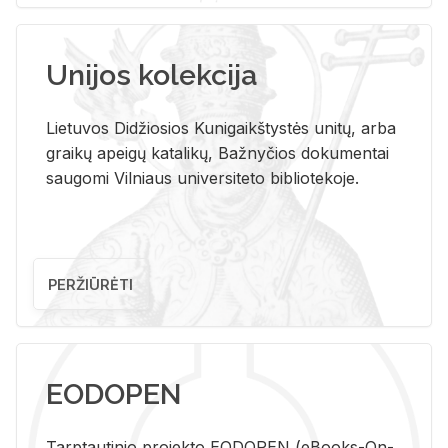
Unijos kolekcija
Lietuvos Didžiosios Kunigaikštystės unitų, arba
graikų apeigų katalikų, Bažnyčios dokumentai
saugomi Vilniaus universiteto bibliotekoje.
PERŽIŪRĖTI
EODOPEN
Tarp­tau­ti­nio pro­jek­to EO­DO­PEN (eBo­oks-On-