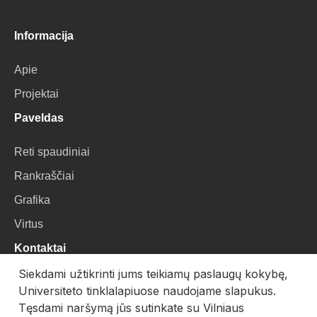
Informacija
Apie
Projektai
Paveldas
Reti spaudiniai
Rankraščiai
Grafika
Virtus
Kontaktai
Siekdami užtikrinti jums teikiamų paslaugų kokybę,
VU Biblioteka
Universiteto tinklalapiuose naudojame slapukus.
Universiteto g. 3, LT-01122, Vilnius
Tęsdami naršymą jūs sutinkate su Vilniaus