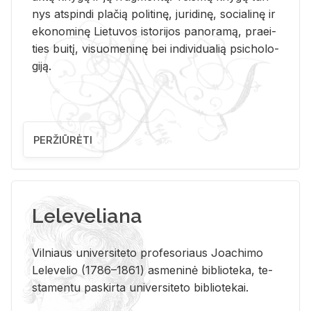
nys at­spin­di pla­čią po­li­ti­nę, ju­ri­di­nę, so­cia­li­nę ir
eko­no­mi­nę Lie­tu­vos is­to­ri­jos pa­no­ra­mą, pra­ei­
ties bui­tį, vi­suo­me­ni­nę bei in­di­vi­dua­lią psi­cho­lo­
gi­ją.
PERŽIŪRĖTI
Leleveliana
Vil­niaus uni­ver­si­te­to pro­fe­so­riaus Jo­a­chi­mo
Le­le­ve­lio (1786–1861) as­me­ni­nė bi­b­lio­te­ka, te­
sta­men­tu pa­skir­ta uni­ver­si­te­to bi­b­lio­te­kai.