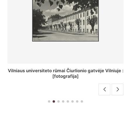
St. Batoro universiteto J. Pilsudskio kolegija :
[fotografija]