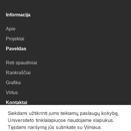
Informacija
Apie
Projektai
Paveldas
Reti spaudiniai
Rankraščiai
Grafika
Virtus
Kontaktai
Siekdami užtikrinti jums teikiamų paslaugų kokybę,
VU Biblioteka
Universiteto tinklalapiuose naudojame slapukus.
Universiteto g. 3, LT-01122, Vilnius
Tęsdami naršymą jūs sutinkate su Vilniaus