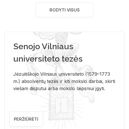
RODYTI VISUS
Senojo Vilniaus
universiteto tezės
Jėzuitiškojo Vilniaus universiteto (1579–1773
m.) absolventų tezės ir kiti mokslo darbai, skirti
viešam disputui arba mokslo laipsniui įgyti.
PERŽIŪRĖTI