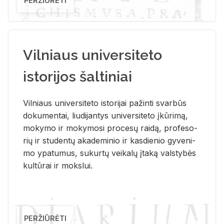
PERŽIŪRĖTI
Vilniaus universiteto
istorijos šaltiniai
Vil­niaus uni­ver­si­te­to is­to­ri­jai pa­žin­ti svar­būs
do­ku­men­tai, liu­di­jan­tys uni­ver­si­te­to įkū­ri­mą,
mo­ky­mo ir mo­ky­mo­si pro­ce­sų rai­dą, pro­fe­so­
rių ir stu­den­tų aka­de­mi­nio ir kas­die­nio gy­ve­ni­
mo ypa­tu­mus, su­kur­tų vei­ka­lų įta­ką vals­ty­bės
kul­tū­rai ir moks­lui.
PERŽIŪRĖTI