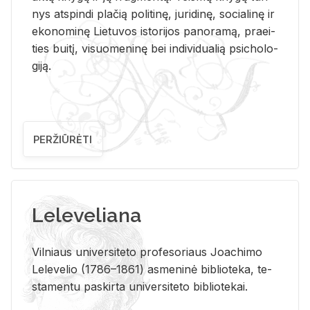
nys at­spin­di pla­čią po­li­ti­nę, ju­ri­di­nę, so­cia­li­nę ir
eko­no­mi­nę Lie­tu­vos is­to­ri­jos pa­no­ra­mą, pra­ei­
ties bui­tį, vi­suo­me­ni­nę bei in­di­vi­dua­lią psi­cho­lo­
gi­ją.
PERŽIŪRĖTI
Leleveliana
Vil­niaus uni­ver­si­te­to pro­fe­so­riaus Jo­a­chi­mo
Le­le­ve­lio (1786–1861) as­me­ni­nė bi­b­lio­te­ka, te­
sta­men­tu pa­skir­ta uni­ver­si­te­to bi­b­lio­te­kai.