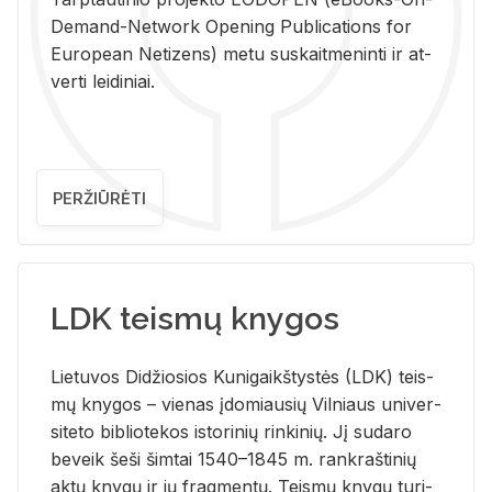
De­mand-Ne­twork Ope­ning Pub­li­ca­tions for
Eu­ro­pe­an Ne­ti­zens) metu su­skait­me­nin­ti ir at­
ver­ti lei­di­niai.
PERŽIŪRĖTI
LDK teismų knygos
Lie­tu­vos Di­džio­sios Ku­ni­gaikš­tys­tės (LDK) teis­
mų kny­gos – vie­nas įdo­miau­sių Vil­niaus uni­ver­
si­te­to bi­b­lio­te­kos is­to­ri­nių rin­ki­nių. Jį su­da­ro
be­veik šeši šim­tai 1540–1845 m. rank­raš­ti­nių
aktų kny­gų ir jų frag­men­tų. Teis­mų kny­gų tu­ri­