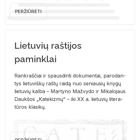
PERŽIŪRĖTI
Lietuvių raštijos
paminklai
Rank­raš­čiai ir spaus­din­ti do­ku­men­tai, pa­ro­dan­
tys lie­tu­viš­kų raš­tų rai­dą nuo se­niau­sių kny­gų
lie­tu­vių kal­ba – Mar­ty­no Ma­žvy­do ir Mi­ka­lo­jaus
Dauk­šos „Ka­te­kiz­mų“ – iki XX a. lie­tu­vių li­te­ra­
tū­ros kla­si­kų.