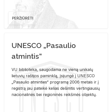
PERŽIŪRĖTI
UNESCO „Pasaulio
atmintis“
VU biblioteka, saugodama ne vieną unikalų
lietuvių raštijos paminklą, įsijungė į UNESCO
„Pasaulio atminties“ programą 2006 metais ir į
registrą jau pateikė kelias dešimtis vertingiausių
nacionalinės bei regioninės reikšmės objektų.