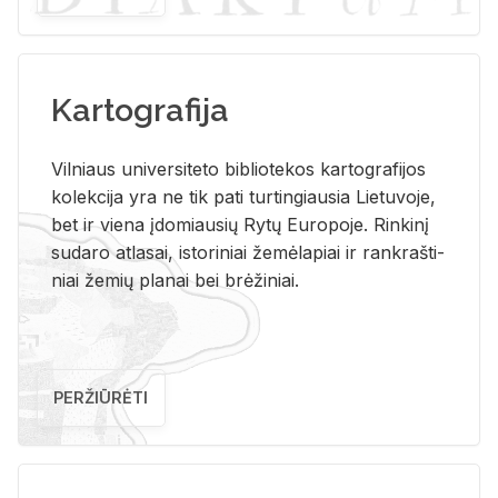
Kartografija
Vil­niaus uni­ver­si­te­to bi­b­lio­te­kos kar­to­gra­fi­jos
ko­lek­ci­ja yra ne tik pati tur­tin­giau­sia Lie­tu­vo­je,
bet ir vie­na įdo­miau­sių Rytų Eu­ro­po­je. Rin­ki­nį
su­da­ro at­la­sai, is­to­ri­niai že­mė­la­piai ir rank­raš­ti­
niai že­mių pla­nai bei brė­ži­niai.
PERŽIŪRĖTI