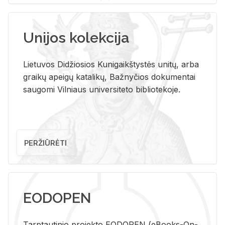
Unijos kolekcija
Lietuvos Didžiosios Kunigaikštystės unitų, arba
graikų apeigų katalikų, Bažnyčios dokumentai
saugomi Vilniaus universiteto bibliotekoje.
PERŽIŪRĖTI
EODOPEN
Tarp­tau­ti­nio pro­jek­to EO­DO­PEN (eBo­oks-On-