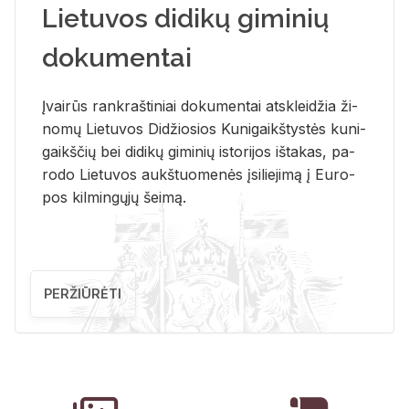
Lietuvos didikų giminių
dokumentai
Įvai­rūs rank­raš­ti­niai do­ku­men­tai at­sklei­džia ži­
no­mų Lie­tu­vos Di­džio­sios Ku­ni­gaikš­tys­tės ku­ni­
gaikš­čių bei di­di­kų gi­mi­nių is­to­ri­jos iš­ta­kas, pa­
ro­do Lie­tu­vos aukš­tuo­me­nės įsi­lie­ji­mą į Eu­ro­
pos kil­min­gų­jų šei­mą.
PERŽIŪRĖTI