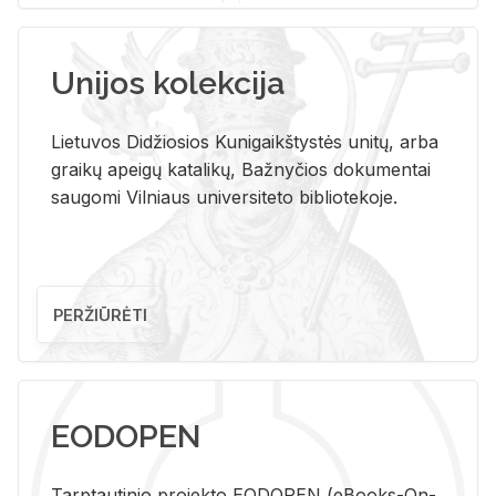
Unijos kolekcija
Lietuvos Didžiosios Kunigaikštystės unitų, arba
graikų apeigų katalikų, Bažnyčios dokumentai
saugomi Vilniaus universiteto bibliotekoje.
PERŽIŪRĖTI
EODOPEN
Tarp­tau­ti­nio pro­jek­to EO­DO­PEN (eBo­oks-On-