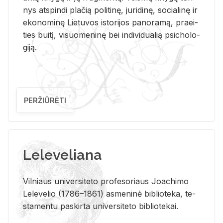
nys at­spin­di pla­čią po­li­ti­nę, ju­ri­di­nę, so­cia­li­nę ir
eko­no­mi­nę Lie­tu­vos is­to­ri­jos pa­no­ra­mą, pra­ei­
ties bui­tį, vi­suo­me­ni­nę bei in­di­vi­dua­lią psi­cho­lo­
gi­ją.
PERŽIŪRĖTI
Leleveliana
Vil­niaus uni­ver­si­te­to pro­fe­so­riaus Jo­a­chi­mo
Le­le­ve­lio (1786–1861) as­me­ni­nė bi­b­lio­te­ka, te­
sta­men­tu pa­skir­ta uni­ver­si­te­to bi­b­lio­te­kai.