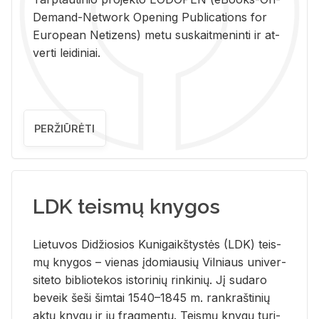
De­mand-Ne­twork Ope­ning Pub­li­ca­tions for
Eu­ro­pe­an Ne­ti­zens) metu su­skait­me­nin­ti ir at­
ver­ti lei­di­niai.
PERŽIŪRĖTI
LDK teismų knygos
Lie­tu­vos Di­džio­sios Ku­ni­gaikš­tys­tės (LDK) teis­
mų kny­gos – vie­nas įdo­miau­sių Vil­niaus uni­ver­
si­te­to bi­b­lio­te­kos is­to­ri­nių rin­ki­nių. Jį su­da­ro
be­veik šeši šim­tai 1540–1845 m. rank­raš­ti­nių
aktų kny­gų ir jų frag­men­tų. Teis­mų kny­gų tu­ri­