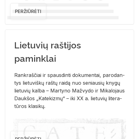
PERŽIŪRĖTI
Lietuvių raštijos
paminklai
Rank­raš­čiai ir spaus­din­ti do­ku­men­tai, pa­ro­dan­
tys lie­tu­viš­kų raš­tų rai­dą nuo se­niau­sių kny­gų
lie­tu­vių kal­ba – Mar­ty­no Ma­žvy­do ir Mi­ka­lo­jaus
Dauk­šos „Ka­te­kiz­mų“ – iki XX a. lie­tu­vių li­te­ra­
tū­ros kla­si­kų.