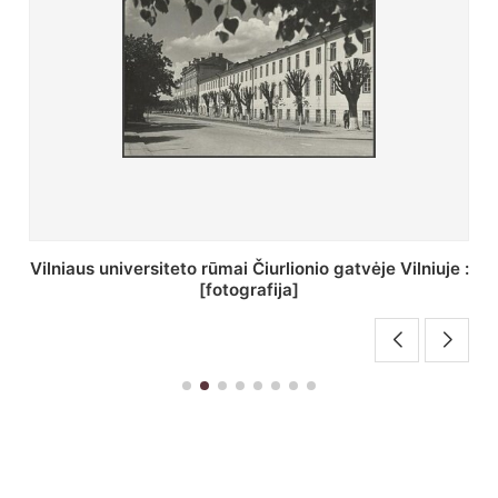
St. Batoro universiteto J. Pilsudskio kolegija :
[fotografija]