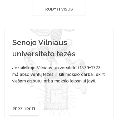
RODYTI VISUS
Senojo Vilniaus
universiteto tezės
Jėzuitiškojo Vilniaus universiteto (1579–1773
m.) absolventų tezės ir kiti mokslo darbai, skirti
viešam disputui arba mokslo laipsniui įgyti.
PERŽIŪRĖTI