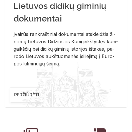
Lietuvos didikų giminių
dokumentai
Įvai­rūs rank­raš­ti­niai do­ku­men­tai at­sklei­džia ži­
no­mų Lie­tu­vos Di­džio­sios Ku­ni­gaikš­tys­tės ku­ni­
gaikš­čių bei di­di­kų gi­mi­nių is­to­ri­jos iš­ta­kas, pa­
ro­do Lie­tu­vos aukš­tuo­me­nės įsi­lie­ji­mą į Eu­ro­
pos kil­min­gų­jų šei­mą.
PERŽIŪRĖTI