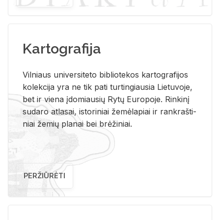
Kartografija
Vil­niaus uni­ver­si­te­to bi­b­lio­te­kos kar­to­gra­fi­jos
ko­lek­ci­ja yra ne tik pati tur­tin­giau­sia Lie­tu­vo­je,
bet ir vie­na įdo­miau­sių Rytų Eu­ro­po­je. Rin­ki­nį
su­da­ro at­la­sai, is­to­ri­niai že­mė­la­piai ir rank­raš­ti­
niai že­mių pla­nai bei brė­ži­niai.
PERŽIŪRĖTI