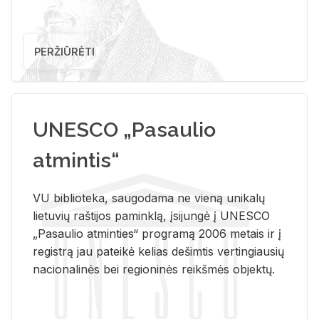
PERŽIŪRĖTI
UNESCO „Pasaulio
atmintis“
VU biblioteka, saugodama ne vieną unikalų
lietuvių raštijos paminklą, įsijungė į UNESCO
„Pasaulio atminties“ programą 2006 metais ir į
registrą jau pateikė kelias dešimtis vertingiausių
nacionalinės bei regioninės reikšmės objektų.