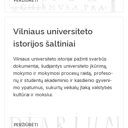
PERŽIŪRĖTI
Vilniaus universiteto
istorijos šaltiniai
Vil­niaus uni­ver­si­te­to is­to­ri­jai pa­žin­ti svar­būs
do­ku­men­tai, liu­di­jan­tys uni­ver­si­te­to įkū­ri­mą,
mo­ky­mo ir mo­ky­mo­si pro­ce­sų rai­dą, pro­fe­so­
rių ir stu­den­tų aka­de­mi­nio ir kas­die­nio gy­ve­ni­
mo ypa­tu­mus, su­kur­tų vei­ka­lų įta­ką vals­ty­bės
kul­tū­rai ir moks­lui.
PERŽIŪRĖTI