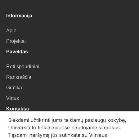
Informacija
Apie
Projektai
Paveldas
Reti spaudiniai
Rankraščiai
Grafika
Virtus
Kontaktai
Siekdami užtikrinti jums teikiamų paslaugų kokybę,
VU Biblioteka
Universiteto tinklalapiuose naudojame slapukus.
Universiteto g. 3, LT-01122, Vilnius
Tęsdami naršymą jūs sutinkate su Vilniaus