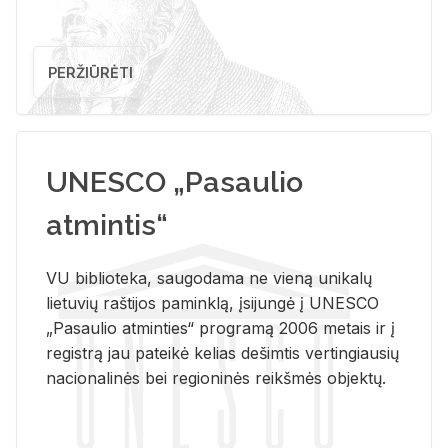
PERŽIŪRĖTI
UNESCO „Pasaulio
atmintis“
VU biblioteka, saugodama ne vieną unikalų
lietuvių raštijos paminklą, įsijungė į UNESCO
„Pasaulio atminties“ programą 2006 metais ir į
registrą jau pateikė kelias dešimtis vertingiausių
nacionalinės bei regioninės reikšmės objektų.