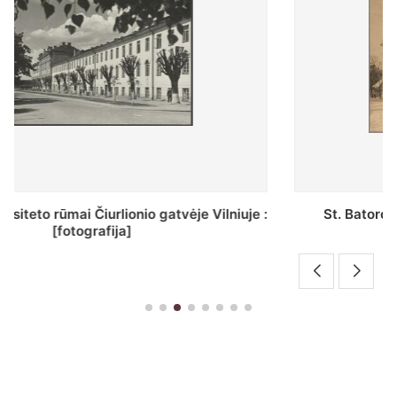
St. Batoro universiteto J. Pilsudskio kolegija :
[fotografija]