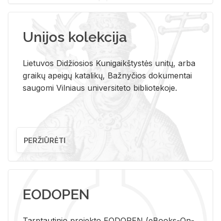
Unijos kolekcija
Lietuvos Didžiosios Kunigaikštystės unitų, arba
graikų apeigų katalikų, Bažnyčios dokumentai
saugomi Vilniaus universiteto bibliotekoje.
PERŽIŪRĖTI
EODOPEN
Tarp­tau­ti­nio pro­jek­to EO­DO­PEN (eBo­oks-On-