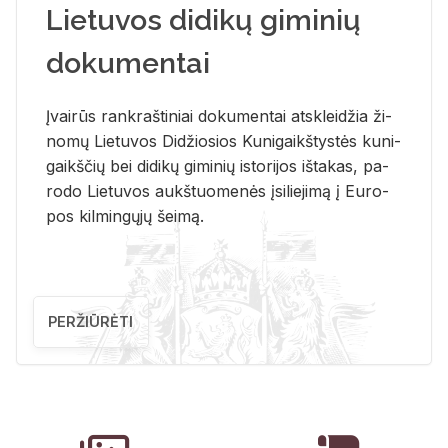
Lietuvos didikų giminių
dokumentai
Įvai­rūs rank­raš­ti­niai do­ku­men­tai at­sklei­džia ži­
no­mų Lie­tu­vos Di­džio­sios Ku­ni­gaikš­tys­tės ku­ni­
gaikš­čių bei di­di­kų gi­mi­nių is­to­ri­jos iš­ta­kas, pa­
ro­do Lie­tu­vos aukš­tuo­me­nės įsi­lie­ji­mą į Eu­ro­
pos kil­min­gų­jų šei­mą.
PERŽIŪRĖTI