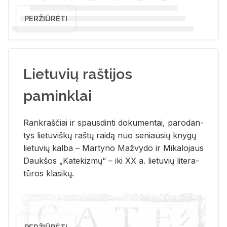
PERŽIŪRĖTI
Lietuvių raštijos
paminklai
Rank­raš­čiai ir spaus­din­ti do­ku­men­tai, pa­ro­dan­
tys lie­tu­viš­kų raš­tų rai­dą nuo se­niau­sių kny­gų
lie­tu­vių kal­ba – Mar­ty­no Ma­žvy­do ir Mi­ka­lo­jaus
Dauk­šos „Ka­te­kiz­mų“ – iki XX a. lie­tu­vių li­te­ra­
tū­ros kla­si­kų.