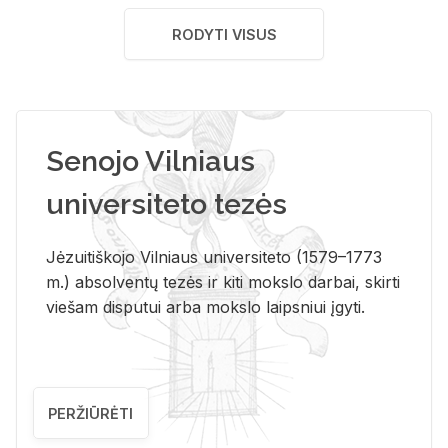
RODYTI VISUS
Senojo Vilniaus
universiteto tezės
Jėzuitiškojo Vilniaus universiteto (1579–1773
m.) absolventų tezės ir kiti mokslo darbai, skirti
viešam disputui arba mokslo laipsniui įgyti.
PERŽIŪRĖTI