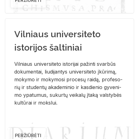
PERŽIŪRĖTI
Vilniaus universiteto
istorijos šaltiniai
Vil­niaus uni­ver­si­te­to is­to­ri­jai pa­žin­ti svar­būs
do­ku­men­tai, liu­di­jan­tys uni­ver­si­te­to įkū­ri­mą,
mo­ky­mo ir mo­ky­mo­si pro­ce­sų rai­dą, pro­fe­so­
rių ir stu­den­tų aka­de­mi­nio ir kas­die­nio gy­ve­ni­
mo ypa­tu­mus, su­kur­tų vei­ka­lų įta­ką vals­ty­bės
kul­tū­rai ir moks­lui.
PERŽIŪRĖTI