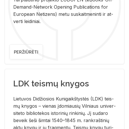
De­mand-Ne­twork Ope­ning Pub­li­ca­tions for
Eu­ro­pe­an Ne­ti­zens) metu su­skait­me­nin­ti ir at­
ver­ti lei­di­niai.
PERŽIŪRĖTI
LDK teismų knygos
Lie­tu­vos Di­džio­sios Ku­ni­gaikš­tys­tės (LDK) teis­
mų kny­gos – vie­nas įdo­miau­sių Vil­niaus uni­ver­
si­te­to bi­b­lio­te­kos is­to­ri­nių rin­ki­nių. Jį su­da­ro
be­veik šeši šim­tai 1540–1845 m. rank­raš­ti­nių
aktų kny­gų ir jų frag­men­tų. Teis­mų kny­gų tu­ri­