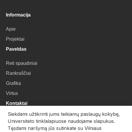
Informacija
Apie
Projektai
Paveldas
Reti spaudiniai
Rankraščiai
Grafika
Virtus
Kontaktai
Siekdami užtikrinti jums teikiamų paslaugų kokybę,
VU Biblioteka
Universiteto tinklalapiuose naudojame slapukus.
Universiteto g. 3, LT-01122, Vilnius
Tęsdami naršymą jūs sutinkate su Vilniaus