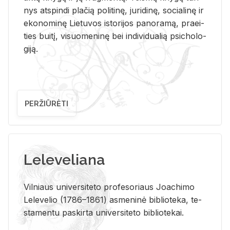
nys at­spin­di pla­čią po­li­ti­nę, ju­ri­di­nę, so­cia­li­nę ir
eko­no­mi­nę Lie­tu­vos is­to­ri­jos pa­no­ra­mą, pra­ei­
ties bui­tį, vi­suo­me­ni­nę bei in­di­vi­dua­lią psi­cho­lo­
gi­ją.
PERŽIŪRĖTI
Leleveliana
Vil­niaus uni­ver­si­te­to pro­fe­so­riaus Jo­a­chi­mo
Le­le­ve­lio (1786–1861) as­me­ni­nė bi­b­lio­te­ka, te­
sta­men­tu pa­skir­ta uni­ver­si­te­to bi­b­lio­te­kai.