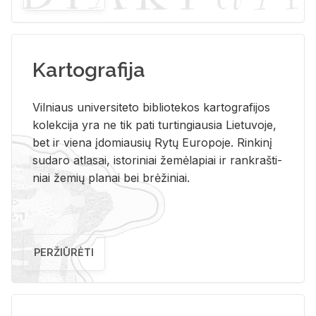
Kartografija
Vil­niaus uni­ver­si­te­to bi­b­lio­te­kos kar­to­gra­fi­jos
ko­lek­ci­ja yra ne tik pati tur­tin­giau­sia Lie­tu­vo­je,
bet ir vie­na įdo­miau­sių Rytų Eu­ro­po­je. Rin­ki­nį
su­da­ro at­la­sai, is­to­ri­niai že­mė­la­piai ir rank­raš­ti­
niai že­mių pla­nai bei brė­ži­niai.
PERŽIŪRĖTI