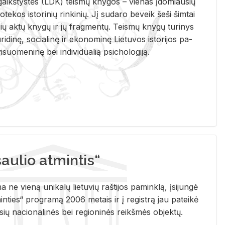
i­gaikš­tys­tės (LDK) teis­mų kny­gos – vie­nas įdo­miau­sių
lio­te­kos is­to­ri­nių rin­ki­nių. Jį su­da­ro be­veik šeši šim­tai
ų aktų kny­gų ir jų frag­men­tų. Teis­mų kny­gų tu­ri­nys
u­ri­di­nę, so­cia­li­nę ir eko­no­mi­nę Lie­tu­vos is­to­ri­jos pa­
­suo­me­ni­nę bei in­di­vi­dua­lią psi­cho­lo­gi­ją.
ulio atmintis“
ne vieną unikalų lietuvių raštijos paminklą, įsijungė
ties“ programą 2006 metais ir į registrą jau pateikė
usių nacionalinės bei regioninės reikšmės objektų.