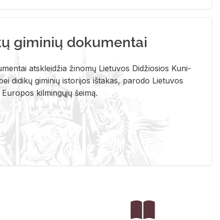
kų giminių dokumentai
u­men­tai at­sklei­džia ži­no­mų Lie­tu­vos Di­džio­sios Ku­ni­
ei di­di­kų gi­mi­nių is­to­ri­jos iš­ta­kas, pa­ro­do Lie­tu­vos
į Eu­ro­pos kil­min­gų­jų šei­mą.