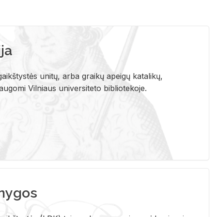
ja
aikštystės unitų, arba graikų apeigų katalikų,
gomi Vilniaus universiteto bibliotekoje.
nygos