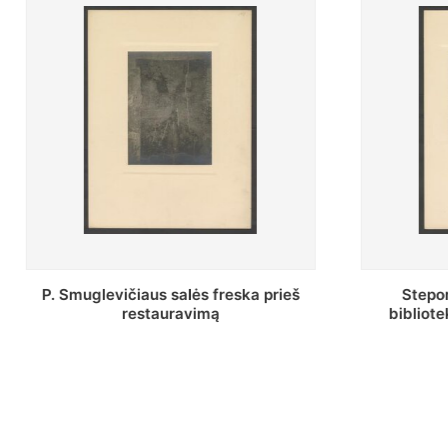
rieš
Stepono Batoro universiteto
bibliotekos Profesorių skaitykla