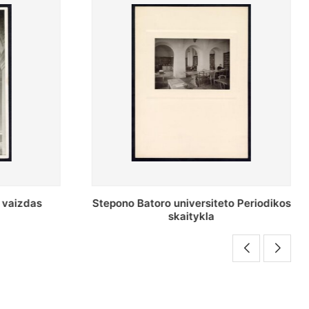
versiteto Periodikos
Periodikos skaitykla Stepono Bat
tykla
universiteto bibliotekoje