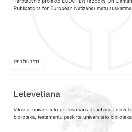
Tarp­tau­ti­nio pro­jek­to EO­DO­PEN (eBo­oks-On-De­m
Pub­li­ca­tions for Eu­ro­pe­an Ne­ti­zens) metu su­skait­me­nin­t
PERŽIŪRĖTI
Leleveliana
Vil­niaus uni­ver­si­te­to pro­fe­so­riaus Jo­a­chi­mo Le­le­ve
bi­b­lio­te­ka, te­sta­men­tu pa­skir­ta uni­ver­si­te­to bi­b­lio­te­ka