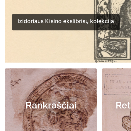
Rankraščiai
Ret