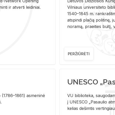
and-Ne­twork Ope­ning
Lie­tu­vos Di­džio­sios Ku­n
i ir at­ver­ti lei­di­niai.
Vil­niaus uni­ver­si­te­to bi­b­
1540–1845 m. rank­raš­ti­ni
at­spin­di pla­čią po­li­ti­nę, j
no­ra­mą, pra­ei­ties bui­tį, vi
PERŽIŪRĖTI
UNESCO „Pasa
­lio (1786–1861) as­me­ni­nė
VU biblioteka, saugodama 
i.
į UNESCO „Pasaulio atmin
kelias dešimtis vertingia