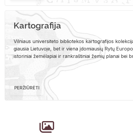
Kartografija
Vil­niaus uni­ver­si­te­to bi­b­lio­te­kos kar­to­gra­fi­jos ko­lek­c
giau­sia Lie­tu­vo­je, bet ir vie­na įdo­miau­sių Rytų Eu­ro­po­je
is­to­ri­niai že­mė­la­piai ir rank­raš­ti­niai že­mių pla­nai bei br
PERŽIŪRĖTI