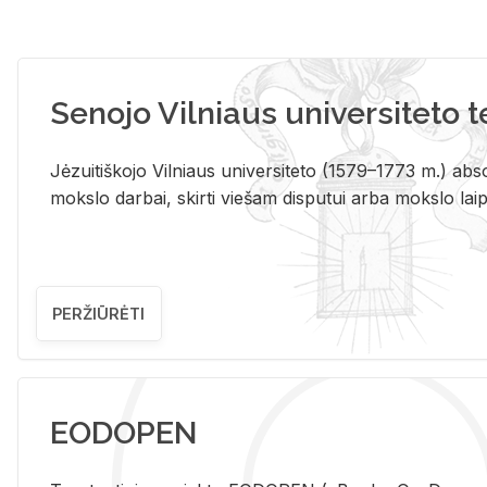
Senojo Vilniaus universiteto 
Jėzuitiškojo Vilniaus universiteto (1579–1773 m.) absol
mokslo darbai, skirti viešam disputui arba mokslo laips
PERŽIŪRĖTI
EODOPEN