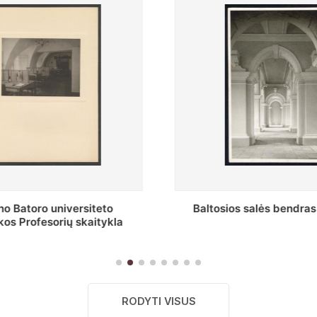
Baltosios salės bendras vaizdas
Stepono Batoro uni
skai
RODYTI VISUS