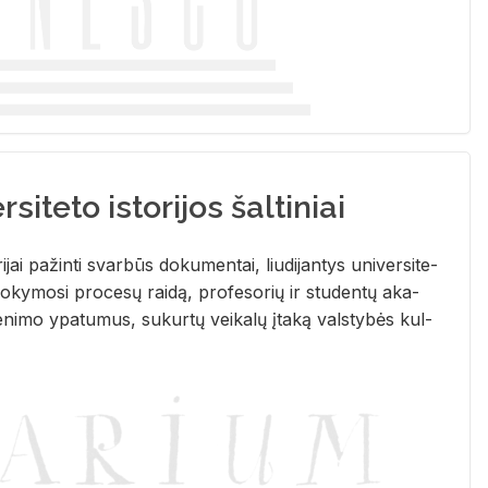
siteto istorijos šaltiniai
­ri­jai pa­žin­ti svar­būs do­ku­men­tai, liu­di­jan­tys uni­ver­si­te­
­ky­mo­si pro­ce­sų rai­dą, pro­fe­so­rių ir stu­den­tų aka­
e­ni­mo ypa­tu­mus, su­kur­tų vei­ka­lų įta­ką vals­ty­bės kul­