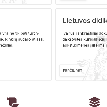
Lietuvos didi
i­ja yra ne tik pati tur­tin­
Įvai­rūs rank­raš­ti­niai do­k
. Rin­ki­nį su­da­ro at­la­sai,
gaikš­tys­tės ku­ni­gaikš­čių b
ė­ži­niai.
aukš­tuo­me­nės įsi­lie­ji­mą 
PERŽIŪRĖTI