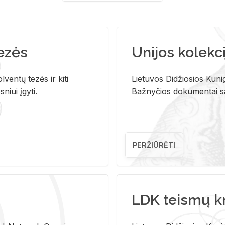
tezės
Unijos kolekci
ventų tezės ir kiti
Lietuvos Didžiosios Kunig
niui įgyti.
Bažnyčios dokumentai sau
PERŽIŪRĖTI
LDK teismų k