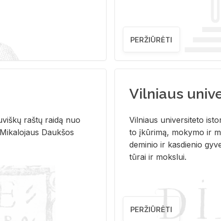
PERŽIŪRĖTI
Vilniaus univer
u­viš­kų raš­tų rai­dą nuo
Vil­niaus uni­ver­si­te­to is­to
 Mi­ka­lo­jaus Dauk­šos
to įkū­ri­mą, mo­ky­mo ir mo
de­mi­nio ir kas­die­nio gy­v
tū­rai ir moks­lui.
PERŽIŪRĖTI