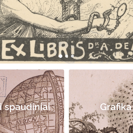
i spaudiniai
Grafika