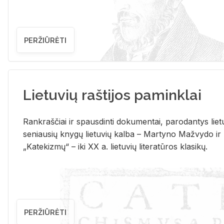
PERŽIŪRĖTI
Lietuvių raštijos paminklai
Rank­raš­čiai ir spaus­din­ti do­ku­men­tai, pa­ro­dan­tys lie­t
se­niau­sių kny­gų lie­tu­vių kal­ba – Mar­ty­no Ma­žvy­do ir
„Ka­te­kiz­mų“ – iki XX a. lie­tu­vių li­te­ra­tū­ros kla­si­kų.
PERŽIŪRĖTI