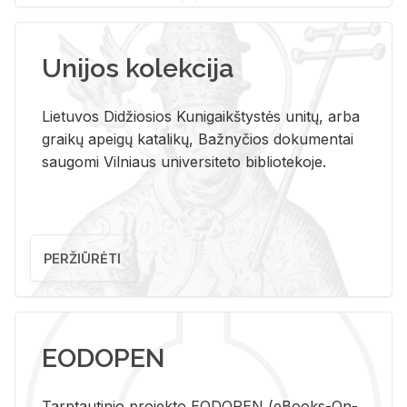
Unijos kolekcija
Lietuvos Didžiosios Kunigaikštystės unitų, arba
graikų apeigų katalikų, Bažnyčios dokumentai
saugomi Vilniaus universiteto bibliotekoje.
PERŽIŪRĖTI
EODOPEN
Tarp­tau­ti­nio pro­jek­to EO­DO­PEN (eBo­oks-On-