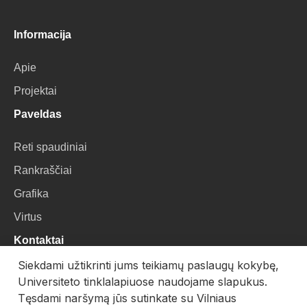
Informacija
Apie
Projektai
Paveldas
Reti spaudiniai
Rankraščiai
Grafika
Virtus
Kontaktai
Siekdami užtikrinti jums teikiamų paslaugų kokybę,
VU Biblioteka
Universiteto tinklalapiuose naudojame slapukus.
Universiteto g. 3, LT-01122, Vilnius
Tęsdami naršymą jūs sutinkate su Vilniaus