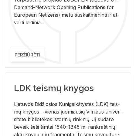
De­mand-Ne­twork Ope­ning Pub­li­ca­tions for
Eu­ro­pe­an Ne­ti­zens) metu su­skait­me­nin­ti ir at­
ver­ti lei­di­niai.
PERŽIŪRĖTI
LDK teismų knygos
Lie­tu­vos Di­džio­sios Ku­ni­gaikš­tys­tės (LDK) teis­
mų kny­gos – vie­nas įdo­miau­sių Vil­niaus uni­ver­
si­te­to bi­b­lio­te­kos is­to­ri­nių rin­ki­nių. Jį su­da­ro
be­veik šeši šim­tai 1540–1845 m. rank­raš­ti­nių
aktų kny­gų ir jų frag­men­tų. Teis­mų kny­gų tu­ri­