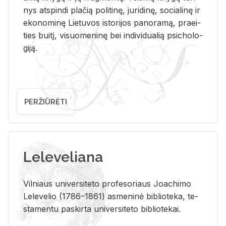
nys at­spin­di pla­čią po­li­ti­nę, ju­ri­di­nę, so­cia­li­nę ir
eko­no­mi­nę Lie­tu­vos is­to­ri­jos pa­no­ra­mą, pra­ei­
ties bui­tį, vi­suo­me­ni­nę bei in­di­vi­dua­lią psi­cho­lo­
gi­ją.
PERŽIŪRĖTI
Leleveliana
Vil­niaus uni­ver­si­te­to pro­fe­so­riaus Jo­a­chi­mo
Le­le­ve­lio (1786–1861) as­me­ni­nė bi­b­lio­te­ka, te­
sta­men­tu pa­skir­ta uni­ver­si­te­to bi­b­lio­te­kai.