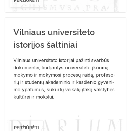
PERŽIŪRĖTI
Vilniaus universiteto
istorijos šaltiniai
Vil­niaus uni­ver­si­te­to is­to­ri­jai pa­žin­ti svar­būs
do­ku­men­tai, liu­di­jan­tys uni­ver­si­te­to įkū­ri­mą,
mo­ky­mo ir mo­ky­mo­si pro­ce­sų rai­dą, pro­fe­so­
rių ir stu­den­tų aka­de­mi­nio ir kas­die­nio gy­ve­ni­
mo ypa­tu­mus, su­kur­tų vei­ka­lų įta­ką vals­ty­bės
kul­tū­rai ir moks­lui.
PERŽIŪRĖTI