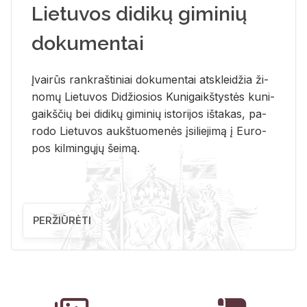
Lietuvos didikų giminių
dokumentai
Įvai­rūs rank­raš­ti­niai do­ku­men­tai at­sklei­džia ži­
no­mų Lie­tu­vos Di­džio­sios Ku­ni­gaikš­tys­tės ku­ni­
gaikš­čių bei di­di­kų gi­mi­nių is­to­ri­jos iš­ta­kas, pa­
ro­do Lie­tu­vos aukš­tuo­me­nės įsi­lie­ji­mą į Eu­ro­
pos kil­min­gų­jų šei­mą.
PERŽIŪRĖTI