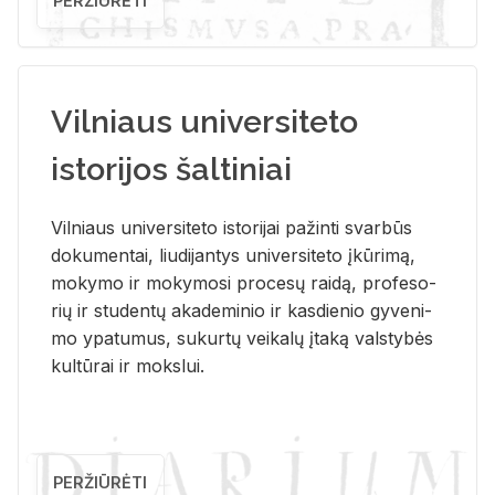
PERŽIŪRĖTI
Vilniaus universiteto
istorijos šaltiniai
Vil­niaus uni­ver­si­te­to is­to­ri­jai pa­žin­ti svar­būs
do­ku­men­tai, liu­di­jan­tys uni­ver­si­te­to įkū­ri­mą,
mo­ky­mo ir mo­ky­mo­si pro­ce­sų rai­dą, pro­fe­so­
rių ir stu­den­tų aka­de­mi­nio ir kas­die­nio gy­ve­ni­
mo ypa­tu­mus, su­kur­tų vei­ka­lų įta­ką vals­ty­bės
kul­tū­rai ir moks­lui.
PERŽIŪRĖTI