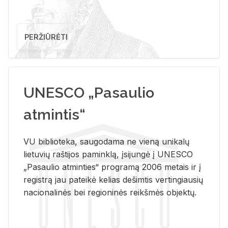
PERŽIŪRĖTI
UNESCO „Pasaulio
atmintis“
VU biblioteka, saugodama ne vieną unikalų
lietuvių raštijos paminklą, įsijungė į UNESCO
„Pasaulio atminties“ programą 2006 metais ir į
registrą jau pateikė kelias dešimtis vertingiausių
nacionalinės bei regioninės reikšmės objektų.