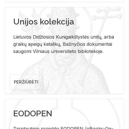
Unijos kolekcija
Lietuvos Didžiosios Kunigaikštystės unitų, arba
graikų apeigų katalikų, Bažnyčios dokumentai
saugomi Vilniaus universiteto bibliotekoje.
PERŽIŪRĖTI
EODOPEN
Tarp­tau­ti­nio pro­jek­to EO­DO­PEN (eBo­oks-On-