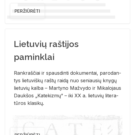
PERŽIŪRĖTI
Lietuvių raštijos
paminklai
Rank­raš­čiai ir spaus­din­ti do­ku­men­tai, pa­ro­dan­
tys lie­tu­viš­kų raš­tų rai­dą nuo se­niau­sių kny­gų
lie­tu­vių kal­ba – Mar­ty­no Ma­žvy­do ir Mi­ka­lo­jaus
Dauk­šos „Ka­te­kiz­mų“ – iki XX a. lie­tu­vių li­te­ra­
tū­ros kla­si­kų.