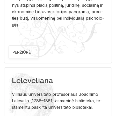
nys at­spin­di pla­čią po­li­ti­nę, ju­ri­di­nę, so­cia­li­nę ir
eko­no­mi­nę Lie­tu­vos is­to­ri­jos pa­no­ra­mą, pra­ei­
ties bui­tį, vi­suo­me­ni­nę bei in­di­vi­dua­lią psi­cho­lo­
gi­ją.
PERŽIŪRĖTI
Leleveliana
Vil­niaus uni­ver­si­te­to pro­fe­so­riaus Jo­a­chi­mo
Le­le­ve­lio (1786–1861) as­me­ni­nė bi­b­lio­te­ka, te­
sta­men­tu pa­skir­ta uni­ver­si­te­to bi­b­lio­te­kai.