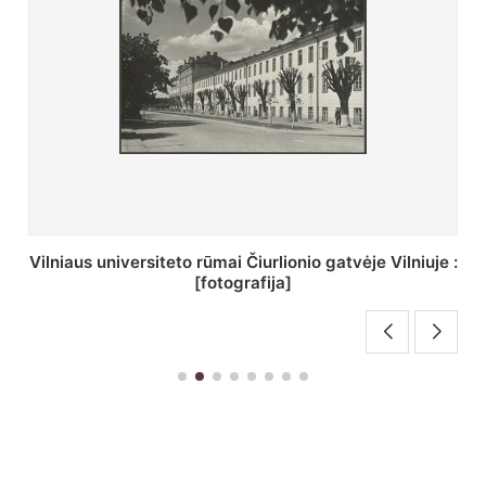
St. Batoro universiteto J. Pilsudskio kolegija :
[fotografija]