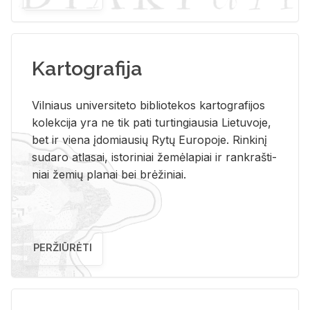
Kartografija
Vil­niaus uni­ver­si­te­to bi­b­lio­te­kos kar­to­gra­fi­jos
ko­lek­ci­ja yra ne tik pati tur­tin­giau­sia Lie­tu­vo­je,
bet ir vie­na įdo­miau­sių Rytų Eu­ro­po­je. Rin­ki­nį
su­da­ro at­la­sai, is­to­ri­niai že­mė­la­piai ir rank­raš­ti­
niai že­mių pla­nai bei brė­ži­niai.
PERŽIŪRĖTI