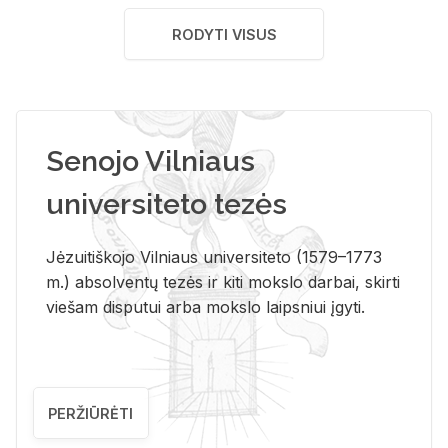
RODYTI VISUS
Senojo Vilniaus
universiteto tezės
Jėzuitiškojo Vilniaus universiteto (1579–1773
m.) absolventų tezės ir kiti mokslo darbai, skirti
viešam disputui arba mokslo laipsniui įgyti.
PERŽIŪRĖTI