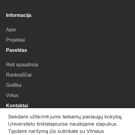
Informacija
Apie
Projektai
Paveldas
Reti spaudiniai
Rankraščiai
Grafika
Virtus
Kontaktai
Siekdami užtikrinti jums teikiamų paslaugų kokybę,
VU Biblioteka
Universiteto tinklalapiuose naudojame slapukus.
Universiteto g. 3, LT-01122, Vilnius
Tęsdami naršymą jūs sutinkate su Vilniaus