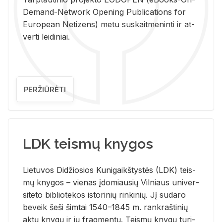
De­mand-Ne­twork Ope­ning Pub­li­ca­tions for
Eu­ro­pe­an Ne­ti­zens) metu su­skait­me­nin­ti ir at­
ver­ti lei­di­niai.
PERŽIŪRĖTI
LDK teismų knygos
Lie­tu­vos Di­džio­sios Ku­ni­gaikš­tys­tės (LDK) teis­
mų kny­gos – vie­nas įdo­miau­sių Vil­niaus uni­ver­
si­te­to bi­b­lio­te­kos is­to­ri­nių rin­ki­nių. Jį su­da­ro
be­veik šeši šim­tai 1540–1845 m. rank­raš­ti­nių
aktų kny­gų ir jų frag­men­tų. Teis­mų kny­gų tu­ri­