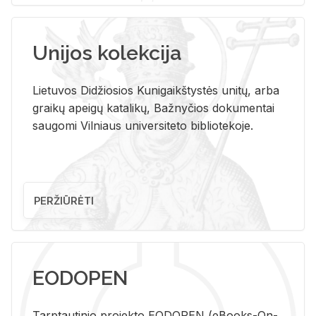
Unijos kolekcija
Lietuvos Didžiosios Kunigaikštystės unitų, arba
graikų apeigų katalikų, Bažnyčios dokumentai
saugomi Vilniaus universiteto bibliotekoje.
PERŽIŪRĖTI
EODOPEN
Tarp­tau­ti­nio pro­jek­to EO­DO­PEN (eBo­oks-On-