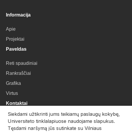
Informacija
Apie
Projektai
Paveldas
Reti spaudiniai
Rankraščiai
Grafika
Virtus
Kontaktai
Siekdami užtikrinti jums teikiamų paslaugų kokybę,
VU Biblioteka
Universiteto tinklalapiuose naudojame slapukus.
Universiteto g. 3, LT-01122, Vilnius
Tęsdami naršymą jūs sutinkate su Vilniaus