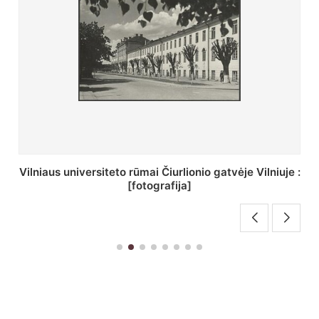
St. Batoro universiteto J. Pilsudskio kolegija :
[fotografija]