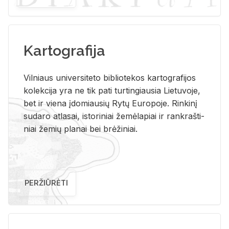
Kartografija
Vil­niaus uni­ver­si­te­to bi­b­lio­te­kos kar­to­gra­fi­jos
ko­lek­ci­ja yra ne tik pati tur­tin­giau­sia Lie­tu­vo­je,
bet ir vie­na įdo­miau­sių Rytų Eu­ro­po­je. Rin­ki­nį
su­da­ro at­la­sai, is­to­ri­niai že­mė­la­piai ir rank­raš­ti­
niai že­mių pla­nai bei brė­ži­niai.
PERŽIŪRĖTI