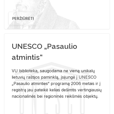
PERŽIŪRĖTI
UNESCO „Pasaulio
atmintis“
VU biblioteka, saugodama ne vieną unikalų
lietuvių raštijos paminklą, įsijungė į UNESCO
„Pasaulio atminties“ programą 2006 metais ir į
registrą jau pateikė kelias dešimtis vertingiausių
nacionalinės bei regioninės reikšmės objektų.