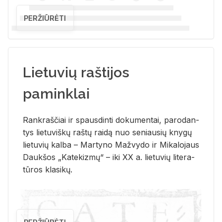
PERŽIŪRĖTI
Lietuvių raštijos
paminklai
Rank­raš­čiai ir spaus­din­ti do­ku­men­tai, pa­ro­dan­
tys lie­tu­viš­kų raš­tų rai­dą nuo se­niau­sių kny­gų
lie­tu­vių kal­ba – Mar­ty­no Ma­žvy­do ir Mi­ka­lo­jaus
Dauk­šos „Ka­te­kiz­mų“ – iki XX a. lie­tu­vių li­te­ra­
tū­ros kla­si­kų.