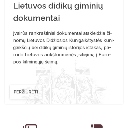
Lietuvos didikų giminių
dokumentai
Įvai­rūs rank­raš­ti­niai do­ku­men­tai at­sklei­džia ži­
no­mų Lie­tu­vos Di­džio­sios Ku­ni­gaikš­tys­tės ku­ni­
gaikš­čių bei di­di­kų gi­mi­nių is­to­ri­jos iš­ta­kas, pa­
ro­do Lie­tu­vos aukš­tuo­me­nės įsi­lie­ji­mą į Eu­ro­
pos kil­min­gų­jų šei­mą.
PERŽIŪRĖTI