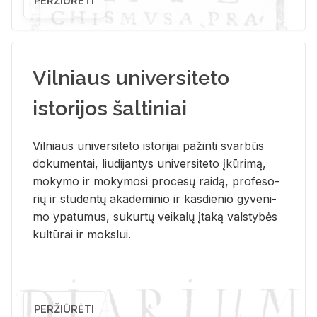
PERŽIŪRĖTI
Vilniaus universiteto
istorijos šaltiniai
Vil­niaus uni­ver­si­te­to is­to­ri­jai pa­žin­ti svar­būs
do­ku­men­tai, liu­di­jan­tys uni­ver­si­te­to įkū­ri­mą,
mo­ky­mo ir mo­ky­mo­si pro­ce­sų rai­dą, pro­fe­so­
rių ir stu­den­tų aka­de­mi­nio ir kas­die­nio gy­ve­ni­
mo ypa­tu­mus, su­kur­tų vei­ka­lų įta­ką vals­ty­bės
kul­tū­rai ir moks­lui.
PERŽIŪRĖTI