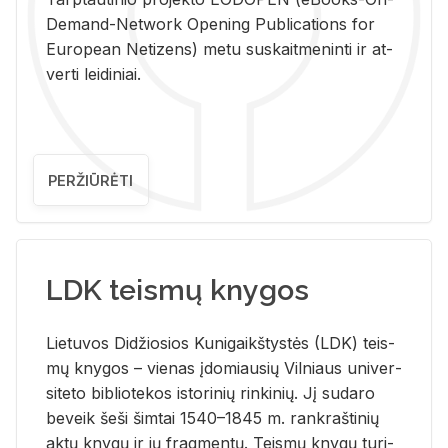
De­mand-Ne­twork Ope­ning Pub­li­ca­tions for
Eu­ro­pe­an Ne­ti­zens) metu su­skait­me­nin­ti ir at­
ver­ti lei­di­niai.
PERŽIŪRĖTI
LDK teismų knygos
Lie­tu­vos Di­džio­sios Ku­ni­gaikš­tys­tės (LDK) teis­
mų kny­gos – vie­nas įdo­miau­sių Vil­niaus uni­ver­
si­te­to bi­b­lio­te­kos is­to­ri­nių rin­ki­nių. Jį su­da­ro
be­veik šeši šim­tai 1540–1845 m. rank­raš­ti­nių
aktų kny­gų ir jų frag­men­tų. Teis­mų kny­gų tu­ri­