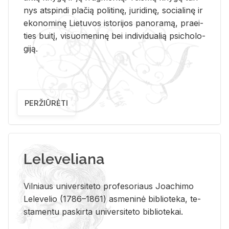
nys at­spin­di pla­čią po­li­ti­nę, ju­ri­di­nę, so­cia­li­nę ir
eko­no­mi­nę Lie­tu­vos is­to­ri­jos pa­no­ra­mą, pra­ei­
ties bui­tį, vi­suo­me­ni­nę bei in­di­vi­dua­lią psi­cho­lo­
gi­ją.
PERŽIŪRĖTI
Leleveliana
Vil­niaus uni­ver­si­te­to pro­fe­so­riaus Jo­a­chi­mo
Le­le­ve­lio (1786–1861) as­me­ni­nė bi­b­lio­te­ka, te­
sta­men­tu pa­skir­ta uni­ver­si­te­to bi­b­lio­te­kai.