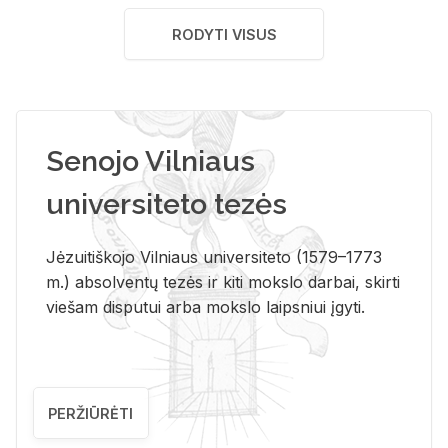
RODYTI VISUS
Senojo Vilniaus
universiteto tezės
Jėzuitiškojo Vilniaus universiteto (1579–1773
m.) absolventų tezės ir kiti mokslo darbai, skirti
viešam disputui arba mokslo laipsniui įgyti.
PERŽIŪRĖTI