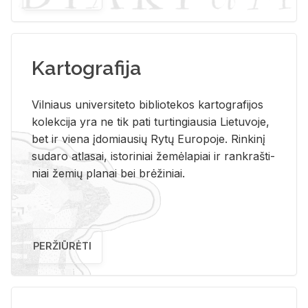
Kartografija
Vil­niaus uni­ver­si­te­to bi­b­lio­te­kos kar­to­gra­fi­jos
ko­lek­ci­ja yra ne tik pati tur­tin­giau­sia Lie­tu­vo­je,
bet ir vie­na įdo­miau­sių Rytų Eu­ro­po­je. Rin­ki­nį
su­da­ro at­la­sai, is­to­ri­niai že­mė­la­piai ir rank­raš­ti­
niai že­mių pla­nai bei brė­ži­niai.
PERŽIŪRĖTI