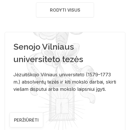
RODYTI VISUS
Senojo Vilniaus
universiteto tezės
Jėzuitiškojo Vilniaus universiteto (1579–1773
m.) absolventų tezės ir kiti mokslo darbai, skirti
viešam disputui arba mokslo laipsniui įgyti.
PERŽIŪRĖTI