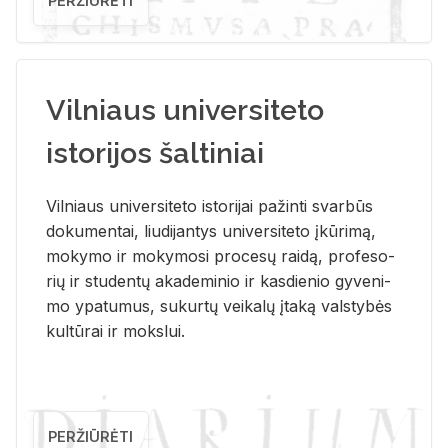
PERŽIŪRĖTI
Vilniaus universiteto
istorijos šaltiniai
Vil­niaus uni­ver­si­te­to is­to­ri­jai pa­žin­ti svar­būs
do­ku­men­tai, liu­di­jan­tys uni­ver­si­te­to įkū­ri­mą,
mo­ky­mo ir mo­ky­mo­si pro­ce­sų rai­dą, pro­fe­so­
rių ir stu­den­tų aka­de­mi­nio ir kas­die­nio gy­ve­ni­
mo ypa­tu­mus, su­kur­tų vei­ka­lų įta­ką vals­ty­bės
kul­tū­rai ir moks­lui.
PERŽIŪRĖTI