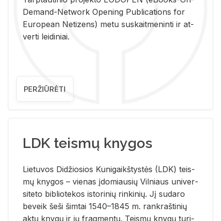
De­mand-Ne­twork Ope­ning Pub­li­ca­tions for
Eu­ro­pe­an Ne­ti­zens) metu su­skait­me­nin­ti ir at­
ver­ti lei­di­niai.
PERŽIŪRĖTI
LDK teismų knygos
Lie­tu­vos Di­džio­sios Ku­ni­gaikš­tys­tės (LDK) teis­
mų kny­gos – vie­nas įdo­miau­sių Vil­niaus uni­ver­
si­te­to bi­b­lio­te­kos is­to­ri­nių rin­ki­nių. Jį su­da­ro
be­veik šeši šim­tai 1540–1845 m. rank­raš­ti­nių
aktų kny­gų ir jų frag­men­tų. Teis­mų kny­gų tu­ri­