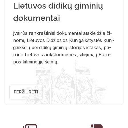
Lietuvos didikų giminių
dokumentai
Įvai­rūs rank­raš­ti­niai do­ku­men­tai at­sklei­džia ži­
no­mų Lie­tu­vos Di­džio­sios Ku­ni­gaikš­tys­tės ku­ni­
gaikš­čių bei di­di­kų gi­mi­nių is­to­ri­jos iš­ta­kas, pa­
ro­do Lie­tu­vos aukš­tuo­me­nės įsi­lie­ji­mą į Eu­ro­
pos kil­min­gų­jų šei­mą.
PERŽIŪRĖTI