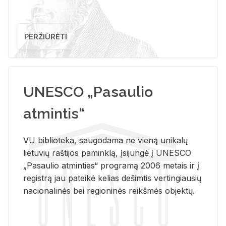
PERŽIŪRĖTI
UNESCO „Pasaulio
atmintis“
VU biblioteka, saugodama ne vieną unikalų
lietuvių raštijos paminklą, įsijungė į UNESCO
„Pasaulio atminties“ programą 2006 metais ir į
registrą jau pateikė kelias dešimtis vertingiausių
nacionalinės bei regioninės reikšmės objektų.