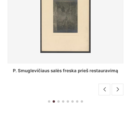
Stepono Batoro universiteto bibliotekos Profesorių
skaitykla