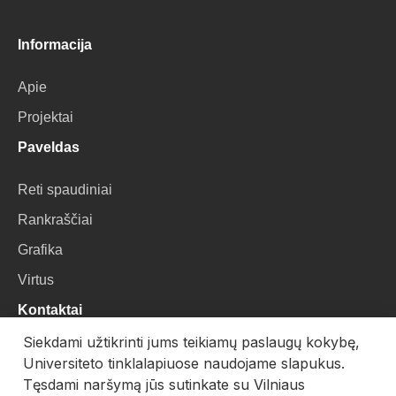
Informacija
Apie
Projektai
Paveldas
Reti spaudiniai
Rankraščiai
Grafika
Virtus
Kontaktai
Siekdami užtikrinti jums teikiamų paslaugų kokybę,
VU Biblioteka
Universiteto tinklalapiuose naudojame slapukus.
Universiteto g. 3, LT-01122, Vilnius
Tęsdami naršymą jūs sutinkate su Vilniaus