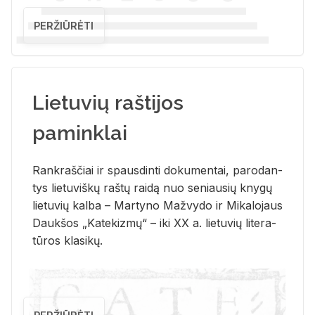
PERŽIŪRĖTI
Lietuvių raštijos
paminklai
Rank­raš­čiai ir spaus­din­ti do­ku­men­tai, pa­ro­dan­
tys lie­tu­viš­kų raš­tų rai­dą nuo se­niau­sių kny­gų
lie­tu­vių kal­ba – Mar­ty­no Ma­žvy­do ir Mi­ka­lo­jaus
Dauk­šos „Ka­te­kiz­mų“ – iki XX a. lie­tu­vių li­te­ra­
tū­ros kla­si­kų.