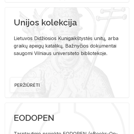
Unijos kolekcija
Lietuvos Didžiosios Kunigaikštystės unitų, arba
graikų apeigų katalikų, Bažnyčios dokumentai
saugomi Vilniaus universiteto bibliotekoje.
PERŽIŪRĖTI
EODOPEN
Tarp­tau­ti­nio pro­jek­to EO­DO­PEN (eBo­oks-On-