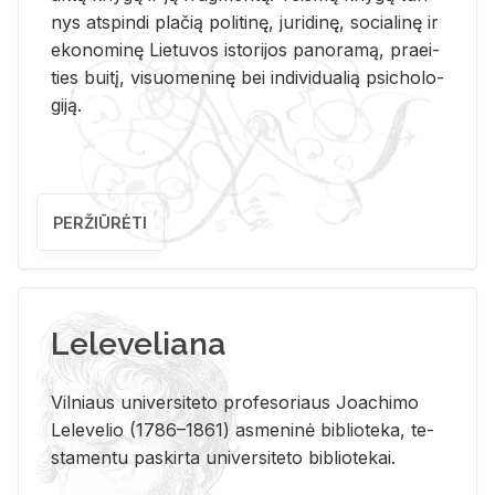
nys at­spin­di pla­čią po­li­ti­nę, ju­ri­di­nę, so­cia­li­nę ir
eko­no­mi­nę Lie­tu­vos is­to­ri­jos pa­no­ra­mą, pra­ei­
ties bui­tį, vi­suo­me­ni­nę bei in­di­vi­dua­lią psi­cho­lo­
gi­ją.
PERŽIŪRĖTI
Leleveliana
Vil­niaus uni­ver­si­te­to pro­fe­so­riaus Jo­a­chi­mo
Le­le­ve­lio (1786–1861) as­me­ni­nė bi­b­lio­te­ka, te­
sta­men­tu pa­skir­ta uni­ver­si­te­to bi­b­lio­te­kai.