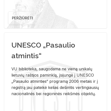
PERŽIŪRĖTI
UNESCO „Pasaulio
atmintis“
VU biblioteka, saugodama ne vieną unikalų
lietuvių raštijos paminklą, įsijungė į UNESCO
„Pasaulio atminties“ programą 2006 metais ir į
registrą jau pateikė kelias dešimtis vertingiausių
nacionalinės bei regioninės reikšmės objektų.