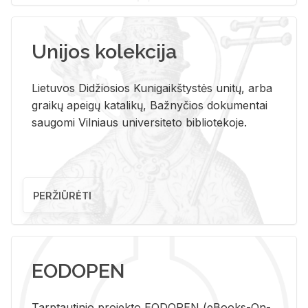
Unijos kolekcija
Lietuvos Didžiosios Kunigaikštystės unitų, arba
graikų apeigų katalikų, Bažnyčios dokumentai
saugomi Vilniaus universiteto bibliotekoje.
PERŽIŪRĖTI
EODOPEN
Tarp­tau­ti­nio pro­jek­to EO­DO­PEN (eBo­oks-On-