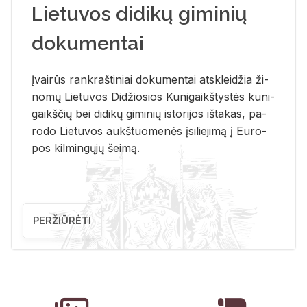
Lietuvos didikų giminių
dokumentai
Įvai­rūs rank­raš­ti­niai do­ku­men­tai at­sklei­džia ži­
no­mų Lie­tu­vos Di­džio­sios Ku­ni­gaikš­tys­tės ku­ni­
gaikš­čių bei di­di­kų gi­mi­nių is­to­ri­jos iš­ta­kas, pa­
ro­do Lie­tu­vos aukš­tuo­me­nės įsi­lie­ji­mą į Eu­ro­
pos kil­min­gų­jų šei­mą.
PERŽIŪRĖTI