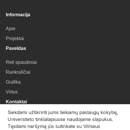
Informacija
Apie
Projektai
Paveldas
Reti spaudiniai
Rankraščiai
Grafika
Virtus
Kontaktai
Siekdami užtikrinti jums teikiamų paslaugų kokybę,
VU Biblioteka
Universiteto tinklalapiuose naudojame slapukus.
Universiteto g. 3, LT-01122, Vilnius
Tęsdami naršymą jūs sutinkate su Vilniaus