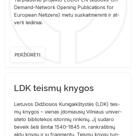
De­mand-Ne­twork Ope­ning Pub­li­ca­tions for
Eu­ro­pe­an Ne­ti­zens) metu su­skait­me­nin­ti ir at­
ver­ti lei­di­niai.
PERŽIŪRĖTI
LDK teismų knygos
Lie­tu­vos Di­džio­sios Ku­ni­gaikš­tys­tės (LDK) teis­
mų kny­gos – vie­nas įdo­miau­sių Vil­niaus uni­ver­
si­te­to bi­b­lio­te­kos is­to­ri­nių rin­ki­nių. Jį su­da­ro
be­veik šeši šim­tai 1540–1845 m. rank­raš­ti­nių
aktų kny­gų ir jų frag­men­tų. Teis­mų kny­gų tu­ri­