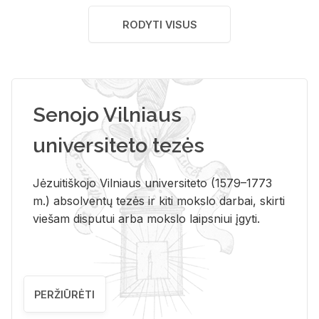
RODYTI VISUS
Senojo Vilniaus
universiteto tezės
Jėzuitiškojo Vilniaus universiteto (1579–1773
m.) absolventų tezės ir kiti mokslo darbai, skirti
viešam disputui arba mokslo laipsniui įgyti.
PERŽIŪRĖTI