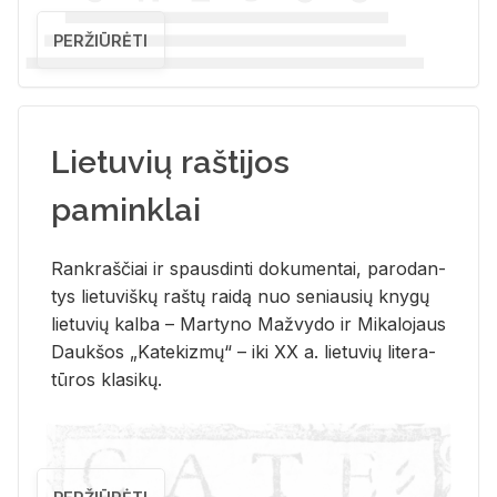
PERŽIŪRĖTI
Lietuvių raštijos
paminklai
Rank­raš­čiai ir spaus­din­ti do­ku­men­tai, pa­ro­dan­
tys lie­tu­viš­kų raš­tų rai­dą nuo se­niau­sių kny­gų
lie­tu­vių kal­ba – Mar­ty­no Ma­žvy­do ir Mi­ka­lo­jaus
Dauk­šos „Ka­te­kiz­mų“ – iki XX a. lie­tu­vių li­te­ra­
tū­ros kla­si­kų.