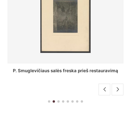
Stepono Batoro universiteto bibliotekos Profesorių
skaitykla