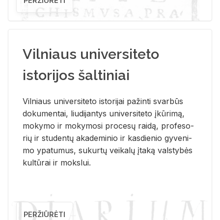
PERŽIŪRĖTI
Vilniaus universiteto
istorijos šaltiniai
Vil­niaus uni­ver­si­te­to is­to­ri­jai pa­žin­ti svar­būs
do­ku­men­tai, liu­di­jan­tys uni­ver­si­te­to įkū­ri­mą,
mo­ky­mo ir mo­ky­mo­si pro­ce­sų rai­dą, pro­fe­so­
rių ir stu­den­tų aka­de­mi­nio ir kas­die­nio gy­ve­ni­
mo ypa­tu­mus, su­kur­tų vei­ka­lų įta­ką vals­ty­bės
kul­tū­rai ir moks­lui.
PERŽIŪRĖTI