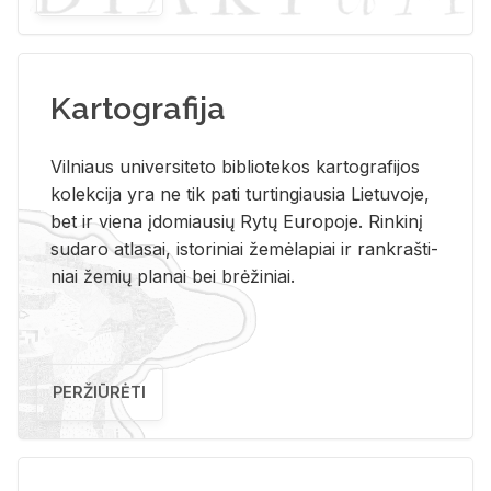
Kartografija
Vil­niaus uni­ver­si­te­to bi­b­lio­te­kos kar­to­gra­fi­jos
ko­lek­ci­ja yra ne tik pati tur­tin­giau­sia Lie­tu­vo­je,
bet ir vie­na įdo­miau­sių Rytų Eu­ro­po­je. Rin­ki­nį
su­da­ro at­la­sai, is­to­ri­niai že­mė­la­piai ir rank­raš­ti­
niai že­mių pla­nai bei brė­ži­niai.
PERŽIŪRĖTI