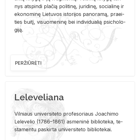
nys at­spin­di pla­čią po­li­ti­nę, ju­ri­di­nę, so­cia­li­nę ir
eko­no­mi­nę Lie­tu­vos is­to­ri­jos pa­no­ra­mą, pra­ei­
ties bui­tį, vi­suo­me­ni­nę bei in­di­vi­dua­lią psi­cho­lo­
gi­ją.
PERŽIŪRĖTI
Leleveliana
Vil­niaus uni­ver­si­te­to pro­fe­so­riaus Jo­a­chi­mo
Le­le­ve­lio (1786–1861) as­me­ni­nė bi­b­lio­te­ka, te­
sta­men­tu pa­skir­ta uni­ver­si­te­to bi­b­lio­te­kai.